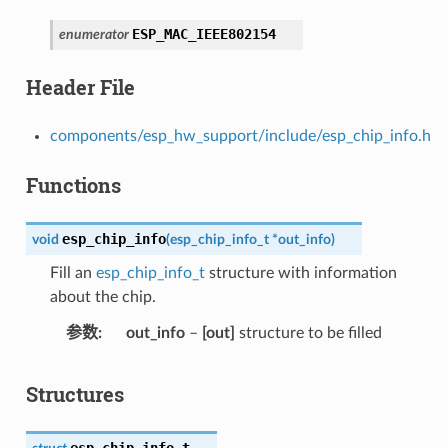
ESP_MAC_IEEE802154
enumerator
Header File
components/esp_hw_support/include/esp_chip_info.h
Functions
esp_chip_info
void
(
esp_chip_info_t
*
out_info
)
Fill an
esp_chip_info_t
structure with information
about the chip.
参数
out_info
–
[out]
structure to be filled
Structures
esp_chip_info_t