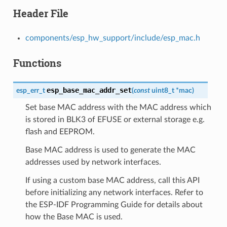
Header File
components/esp_hw_support/include/esp_mac.h
Functions
esp_base_mac_addr_set
esp_err_t
(
const
uint8_t
*
mac
)
Set base MAC address with the MAC address which
is stored in BLK3 of EFUSE or external storage e.g.
flash and EEPROM.
Base MAC address is used to generate the MAC
addresses used by network interfaces.
If using a custom base MAC address, call this API
before initializing any network interfaces. Refer to
the ESP-IDF Programming Guide for details about
how the Base MAC is used.