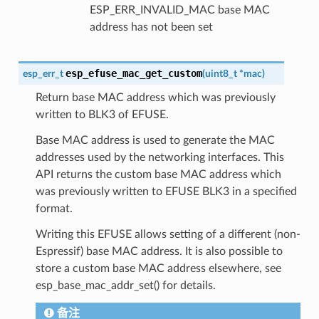
ESP_ERR_INVALID_MAC base MAC
address has not been set
esp_efuse_mac_get_custom
esp_err_t
(
uint8_t
*
mac
)
Return base MAC address which was previously
written to BLK3 of EFUSE.
Base MAC address is used to generate the MAC
addresses used by the networking interfaces. This
API returns the custom base MAC address which
was previously written to EFUSE BLK3 in a specified
format.
Writing this EFUSE allows setting of a different (non-
Espressif) base MAC address. It is also possible to
store a custom base MAC address elsewhere, see
esp_base_mac_addr_set() for details.
备注