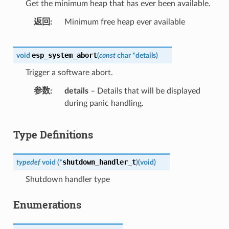
Get the minimum heap that has ever been available.
返回
Minimum free heap ever available
esp_system_abort
void
(
const
char
*
details
)
Trigger a software abort.
参数
details
– Details that will be displayed
during panic handling.
Type Definitions
shutdown_handler_t
typedef
void
(
*
)
(
void
)
Shutdown handler type
Enumerations