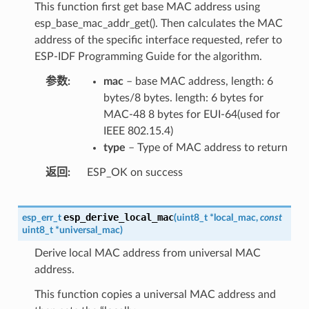
This function first get base MAC address using
esp_base_mac_addr_get(). Then calculates the MAC
address of the specific interface requested, refer to
ESP-IDF Programming Guide for the algorithm.
参数
mac
– base MAC address, length: 6
bytes/8 bytes. length: 6 bytes for
MAC-48 8 bytes for EUI-64(used for
IEEE 802.15.4)
type
– Type of MAC address to return
返回
ESP_OK on success
esp_derive_local_mac
esp_err_t
(
uint8_t
*
local_mac
,
const
uint8_t
*
universal_mac
)
Derive local MAC address from universal MAC
address.
This function copies a universal MAC address and