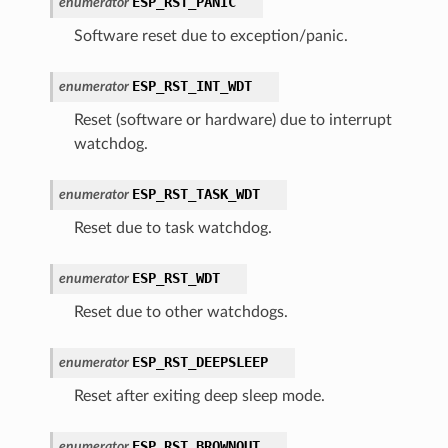
ESP_RST_PANIC
enumerator
Software reset due to exception/panic.
ESP_RST_INT_WDT
enumerator
Reset (software or hardware) due to interrupt
watchdog.
ESP_RST_TASK_WDT
enumerator
Reset due to task watchdog.
ESP_RST_WDT
enumerator
Reset due to other watchdogs.
ESP_RST_DEEPSLEEP
enumerator
Reset after exiting deep sleep mode.
ESP_RST_BROWNOUT
enumerator