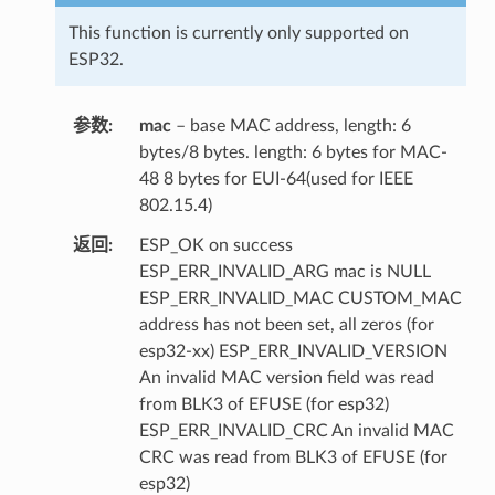
This function is currently only supported on
ESP32.
参数
mac
– base MAC address, length: 6
bytes/8 bytes. length: 6 bytes for MAC-
48 8 bytes for EUI-64(used for IEEE
802.15.4)
返回
ESP_OK on success
ESP_ERR_INVALID_ARG mac is NULL
ESP_ERR_INVALID_MAC CUSTOM_MAC
address has not been set, all zeros (for
esp32-xx) ESP_ERR_INVALID_VERSION
An invalid MAC version field was read
from BLK3 of EFUSE (for esp32)
ESP_ERR_INVALID_CRC An invalid MAC
CRC was read from BLK3 of EFUSE (for
esp32)