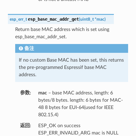
esp_base_mac_addr_get
esp_err_t
(
uint8_t
*
mac
)
Return base MAC address which is set using
esp_base_mac_addr_set.
备注
If no custom Base MAC has been set, this returns
the pre-programmed Espressif base MAC
address.
参数
mac
– base MAC address, length: 6
bytes/8 bytes. length: 6 bytes for MAC-
48 8 bytes for EUI-64(used for IEEE
802.15.4)
返回
ESP_OK on success
ESP_ERR_INVALID_ARG mac is NULL