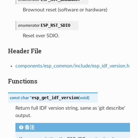
Brownout reset (software or hardware)
ESP_RST_SDIO
enumerator
Reset over SDIO.
Header File
components/esp_common/include/esp_idf_version.h
Functions
esp_get_idf_version
const
char
*
(
void
)
Return full IDF version string, same as ‘git describe’
output.
备注