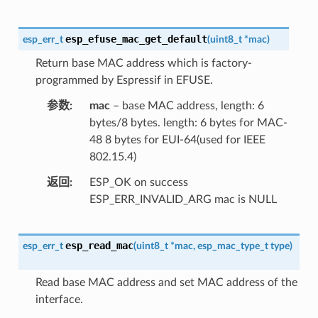
esp_efuse_mac_get_default
esp_err_t
(
uint8_t
*
mac
)
Return base MAC address which is factory-
programmed by Espressif in EFUSE.
参数
mac
– base MAC address, length: 6
bytes/8 bytes. length: 6 bytes for MAC-
48 8 bytes for EUI-64(used for IEEE
802.15.4)
返回
ESP_OK on success
ESP_ERR_INVALID_ARG mac is NULL
esp_read_mac
esp_err_t
(
uint8_t
*
mac
,
esp_mac_type_t
type
)
Read base MAC address and set MAC address of the
interface.