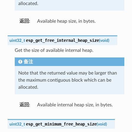
allocated.
返回
Available heap size, in bytes.
esp_get_free_internal_heap_size
uint32_t
(
void
)
Get the size of available internal heap.
备注
Note that the returned value may be larger than
the maximum contiguous block which can be
allocated.
返回
Available internal heap size, in bytes.
esp_get_minimum_free_heap_size
uint32_t
(
void
)