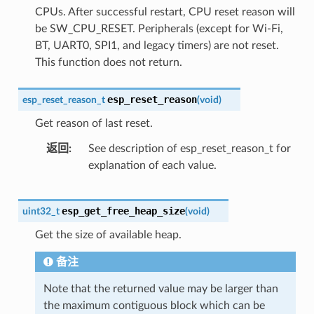
CPUs. After successful restart, CPU reset reason will
be SW_CPU_RESET. Peripherals (except for Wi-Fi,
BT, UART0, SPI1, and legacy timers) are not reset.
This function does not return.
esp_reset_reason
esp_reset_reason_t
(
void
)
Get reason of last reset.
返回
See description of esp_reset_reason_t for
explanation of each value.
esp_get_free_heap_size
uint32_t
(
void
)
Get the size of available heap.
备注
Note that the returned value may be larger than
the maximum contiguous block which can be