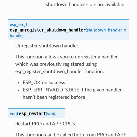
shutdown handler slots are available
esp_err_t
esp_unregister_shutdown_handler
(
shutdown_handler_t
handle
)
Unregister shutdown handler.
This function allows you to unregister a handler
which was previously registered using
esp_register_shutdown_handler function.
ESP_OK on success
ESP_ERR_INVALID_STATE if the given handler
hasn’t been registered before
esp_restart
void
(
void
)
Restart PRO and APP CPUs.
This function can be called both from PRO and APP