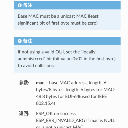
备注
Base MAC must be a unicast MAC (least
significant bit of first byte must be zero).
备注
If not using a valid OUI, set the “locally
administered” bit (bit value 0x02 in the first byte)
to avoid collisions.
参数
mac
– base MAC address, length: 6
bytes/8 bytes. length: 6 bytes for MAC-
48 8 bytes for EUI-64(used for IEEE
802.15.4)
返回
ESP_OK on success
ESP_ERR_INVALID_ARG If mac is NULL
or is not a unicast MAC