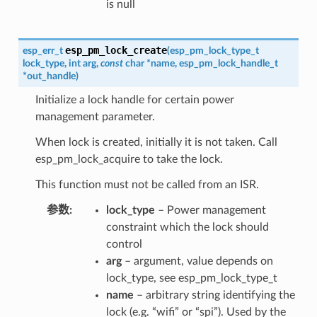
is null
esp_pm_lock_create
esp_err_t
(
esp_pm_lock_type_t
lock_type
,
int
arg
,
const
char
*
name
,
esp_pm_lock_handle_t
*
out_handle
)
Initialize a lock handle for certain power
management parameter.
When lock is created, initially it is not taken. Call
esp_pm_lock_acquire to take the lock.
This function must not be called from an ISR.
参数
lock_type
– Power management
constraint which the lock should
control
arg
– argument, value depends on
lock_type, see esp_pm_lock_type_t
name
– arbitrary string identifying the
lock (e.g. “wifi” or “spi”). Used by the