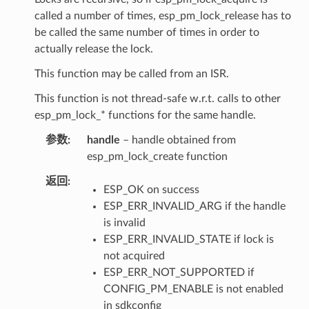
called a number of times, esp_pm_lock_release has to
be called the same number of times in order to
actually release the lock.
This function may be called from an ISR.
This function is not thread-safe w.r.t. calls to other
esp_pm_lock_* functions for the same handle.
参数
handle
– handle obtained from
esp_pm_lock_create function
返回
ESP_OK on success
ESP_ERR_INVALID_ARG if the handle
is invalid
ESP_ERR_INVALID_STATE if lock is
not acquired
ESP_ERR_NOT_SUPPORTED if
CONFIG_PM_ENABLE is not enabled
in sdkconfig