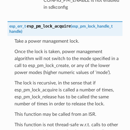
CONFIG_PM_ENABLE is not enabled
in sdkconfig
esp_pm_lock_acquire
esp_err_t
(
esp_pm_lock_handle_t
handle
)
Take a power management lock.
Once the lock is taken, power management
algorithm will not switch to the mode specified in a
call to esp_pm_lock_create, or any of the lower
power modes (higher numeric values of ‘mode’).
The lock is recursive, in the sense that if
esp_pm_lock_acquire is called a number of times,
esp_pm_lock_release has to be called the same
number of times in order to release the lock.
This function may be called from an ISR.
This function is not thread-safe w.r.t. calls to other