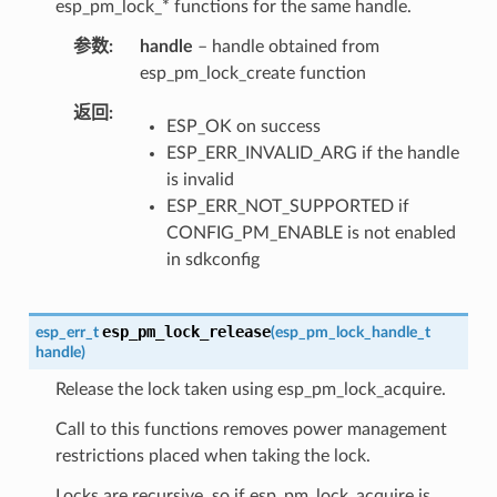
esp_pm_lock_* functions for the same handle.
参数
handle
– handle obtained from
esp_pm_lock_create function
返回
ESP_OK on success
ESP_ERR_INVALID_ARG if the handle
is invalid
ESP_ERR_NOT_SUPPORTED if
CONFIG_PM_ENABLE is not enabled
in sdkconfig
esp_pm_lock_release
esp_err_t
(
esp_pm_lock_handle_t
handle
)
Release the lock taken using esp_pm_lock_acquire.
Call to this functions removes power management
restrictions placed when taking the lock.
Locks are recursive, so if esp_pm_lock_acquire is