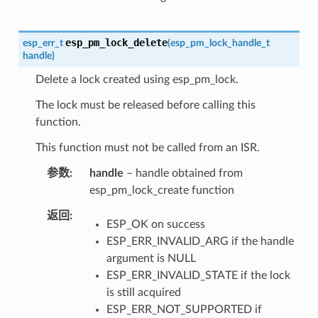
esp_pm_lock_delete
esp_err_t
(
esp_pm_lock_handle_t
handle
)
Delete a lock created using esp_pm_lock.
The lock must be released before calling this
function.
This function must not be called from an ISR.
参数
handle
– handle obtained from
esp_pm_lock_create function
返回
ESP_OK on success
ESP_ERR_INVALID_ARG if the handle
argument is NULL
ESP_ERR_INVALID_STATE if the lock
is still acquired
ESP_ERR_NOT_SUPPORTED if