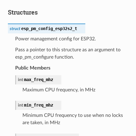
Structures
esp_pm_config_esp32s2_t
struct
Power management config for ESP32.
Pass a pointer to this structure as an argument to
esp_pm_configure function.
Public Members
max_freq_mhz
int
Maximum CPU frequency, in MHz
min_freq_mhz
int
Minimum CPU frequency to use when no locks
are taken, in MHz