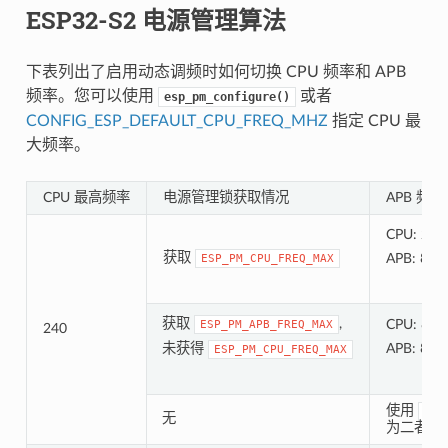
ESP32-S2 电源管理算法
下表列出了启用动态调频时如何切换 CPU 频率和 APB
频率。您可以使用
或者
esp_pm_configure()
CONFIG_ESP_DEFAULT_CPU_FREQ_MHZ
指定 CPU 最
大频率。
CPU 最高频率
电源管理锁获取情况
APB 频率
CPU: 240
获取
APB: 80 
ESP_PM_CPU_FREQ_MAX
获取
,
CPU: 80 
ESP_PM_APB_FREQ_MAX
240
未获得
APB: 80 
ESP_PM_CPU_FREQ_MAX
使用
esp
无
为二者设