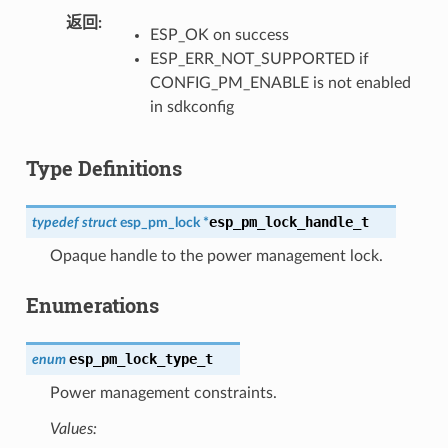
返回
ESP_OK on success
ESP_ERR_NOT_SUPPORTED if
CONFIG_PM_ENABLE is not enabled
in sdkconfig
Type Definitions
esp_pm_lock_handle_t
typedef
struct
esp_pm_lock
*
Opaque handle to the power management lock.
Enumerations
esp_pm_lock_type_t
enum
Power management constraints.
Values: