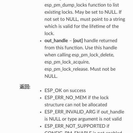
esp_pm_dump_locks function to list
existing locks. May be set to NULL. If
not set to NULL, must point to a string
which is valid for the lifetime of the
lock.
out_handle
–
[out]
handle returned
from this function. Use this handle
when calling esp_pm_lock_delete,
esp_pm_lock_acquire,
esp_pm_lock_release. Must not be
NULL.
返回
ESP_OK on success
ESP_ERR_NO_MEM if the lock
structure can not be allocated
ESP_ERR_INVALID_ARG if out_handle
is NULL or type argument is not valid
ESP_ERR_NOT_SUPPORTED if