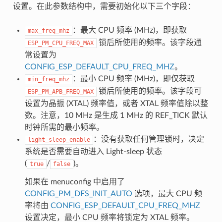
设置。在此参数结构中，需要初始化以下三个字段：
：最大 CPU 频率 (MHz)，即获取
max_freq_mhz
锁后所使用的频率。该字段通
ESP_PM_CPU_FREQ_MAX
常设置为
CONFIG_ESP_DEFAULT_CPU_FREQ_MHZ
。
：最小 CPU 频率 (MHz)，即仅获取
min_freq_mhz
锁后所使用的频率。该字段可
ESP_PM_APB_FREQ_MAX
设置为晶振 (XTAL) 频率值，或者 XTAL 频率值除以整
数。注意，10 MHz 是生成 1 MHz 的 REF_TICK 默认
时钟所需的最小频率。
：没有获取任何管理锁时，决定
light_sleep_enable
系统是否需要自动进入 Light-sleep 状态
(
/
)。
true
false
如果在 menuconfig 中启用了
CONFIG_PM_DFS_INIT_AUTO
选项，最大 CPU 频
率将由
CONFIG_ESP_DEFAULT_CPU_FREQ_MHZ
设置决定，最小 CPU 频率将锁定为 XTAL 频率。