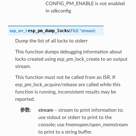
CONFIG_PM_ENABLE is not enabled
in sdkconfig
esp_pm_dump_locks
esp_err_t
(
FILE
*
stream
)
Dump the list of all locks to stderr
This function dumps debugging information about
locks created using esp_pm_lock_create to an output
stream.
This function must not be called from an ISR. If
esp_pm_lock_acquire/release are called while this
function is running, inconsistent results may be
reported.
参数
stream
– stream to print information to;
use stdout or stderr to print to the
console; use fmemopen/open_memstream
to print to a string buffer.