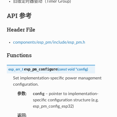
旧版定时器驱动（Timer Group)
API 参考
Header File
components/esp_pm/include/esp_pm.h
Functions
esp_pm_configure
esp_err_t
(
const
void
*
config
)
Set implementation-specific power management
configuration.
参数
config
– pointer to implementation-
specific configuration structure (e.g.
esp_pm_config_esp32)
返回