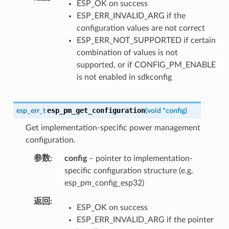
ESP_OK on success
ESP_ERR_INVALID_ARG if the
configuration values are not correct
ESP_ERR_NOT_SUPPORTED if certain
combination of values is not
supported, or if CONFIG_PM_ENABLE
is not enabled in sdkconfig
esp_pm_get_configuration
esp_err_t
(
void
*
config
)
Get implementation-specific power management
configuration.
参数
config
– pointer to implementation-
specific configuration structure (e.g.
esp_pm_config_esp32)
返回
ESP_OK on success
ESP_ERR_INVALID_ARG if the pointer