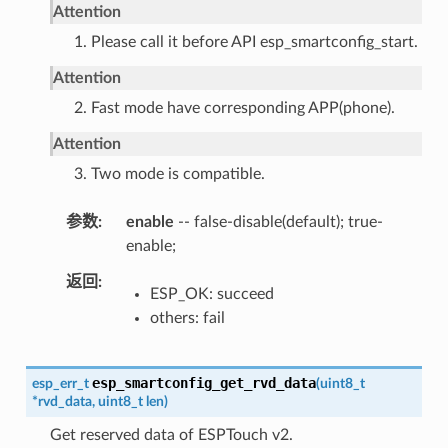
Attention
1. Please call it before API esp_smartconfig_start.
Attention
2. Fast mode have corresponding APP(phone).
Attention
3. Two mode is compatible.
参数
enable
-- false-disable(default); true-
enable;
返回
ESP_OK: succeed
others: fail
esp_smartconfig_get_rvd_data
esp_err_t
(
uint8_t
*
rvd_data
,
uint8_t
len
)
Get reserved data of ESPTouch v2.