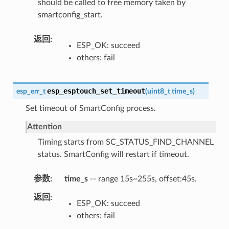
should be called to free memory taken by
smartconfig_start.
返回
ESP_OK: succeed
others: fail
esp_esptouch_set_timeout
esp_err_t
(
uint8_t
time_s
)
Set timeout of SmartConfig process.
Attention
Timing starts from SC_STATUS_FIND_CHANNEL
status. SmartConfig will restart if timeout.
参数
time_s
-- range 15s~255s, offset:45s.
返回
ESP_OK: succeed
others: fail