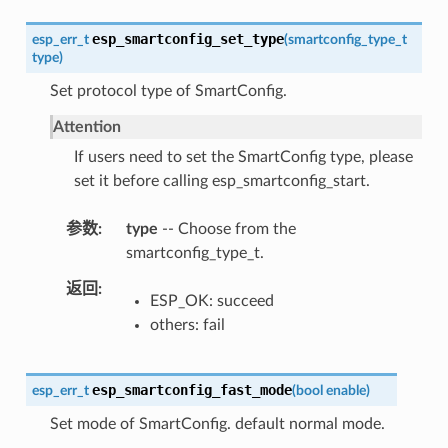
esp_smartconfig_set_type
esp_err_t
(
smartconfig_type_t
type
)
Set protocol type of SmartConfig.
Attention
If users need to set the SmartConfig type, please
set it before calling esp_smartconfig_start.
参数
type
-- Choose from the
smartconfig_type_t.
返回
ESP_OK: succeed
others: fail
esp_smartconfig_fast_mode
esp_err_t
(
bool
enable
)
Set mode of SmartConfig. default normal mode.