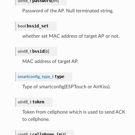
password
uint8_t
[
64
]
Password of the AP. Null terminated string.
bssid_set
bool
whether set MAC address of target AP or not.
bssid
uint8_t
[
6
]
MAC address of target AP.
type
smartconfig_type_t
Type of smartconfig(ESPTouch or AirKiss).
token
uint8_t
Token from cellphone which is used to send ACK
to cellphone.
cellphone_ip
uint8_t
[
4
]