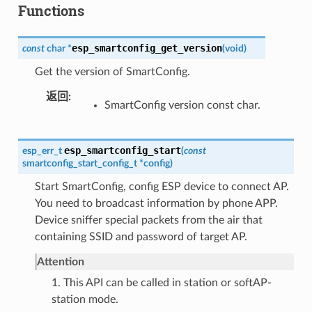
Functions
esp_smartconfig_get_version
const
char
*
(
void
)
Get the version of SmartConfig.
返回
SmartConfig version const char.
esp_smartconfig_start
esp_err_t
(
const
smartconfig_start_config_t
*
config
)
Start SmartConfig, config ESP device to connect AP.
You need to broadcast information by phone APP.
Device sniffer special packets from the air that
containing SSID and password of target AP.
Attention
1. This API can be called in station or softAP-
station mode.