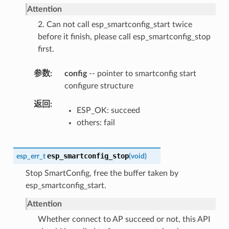
Attention
2. Can not call esp_smartconfig_start twice
before it finish, please call esp_smartconfig_stop
first.
参数
config
-- pointer to smartconfig start
configure structure
返回
ESP_OK: succeed
others: fail
esp_smartconfig_stop
esp_err_t
(
void
)
Stop SmartConfig, free the buffer taken by
esp_smartconfig_start.
Attention
Whether connect to AP succeed or not, this API