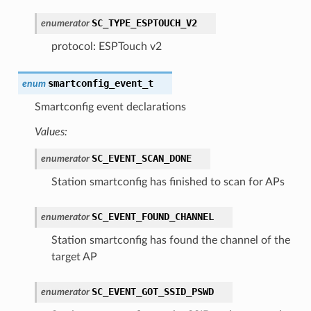
SC_TYPE_ESPTOUCH_V2
enumerator
protocol: ESPTouch v2
smartconfig_event_t
enum
Smartconfig event declarations
Values:
SC_EVENT_SCAN_DONE
enumerator
Station smartconfig has finished to scan for APs
SC_EVENT_FOUND_CHANNEL
enumerator
Station smartconfig has found the channel of the
target AP
SC_EVENT_GOT_SSID_PSWD
enumerator