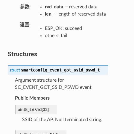
参数
rvd_data
-- reserved data
len
-- length of reserved data
返回
ESP_OK: succeed
others: fail
Structures
smartconfig_event_got_ssid_pswd_t
struct
Argument structure for
SC_EVENT_GOT_SSID_PSWD event
Public Members
ssid
uint8_t
[
32
]
SSID of the AP. Null terminated string.