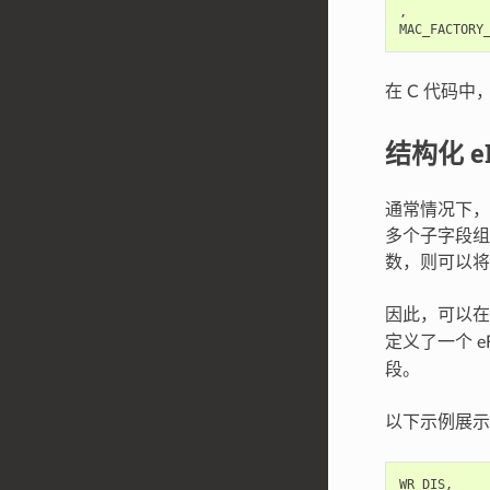
,           
在 C 代码
结构化 e
通常情况下，一
多个子字段组
数，则可以将
因此，可以
定义了一个 eF
段。
以下示例展示了
WR_DIS,     