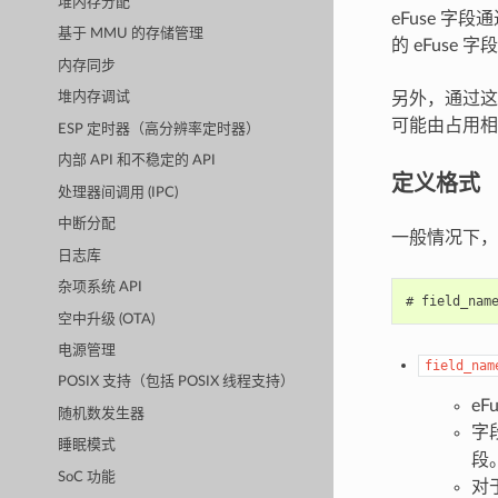
堆内存分配
eFuse 
基于 MMU 的存储管理
的 eFuse 字
内存同步
另外，通过这种
堆内存调试
可能由占用相同 
ESP 定时器（高分辨率定时器）
内部 API 和不稳定的 API
定义格式
处理器间调用 (IPC)
中断分配
一般情况下，
日志库
杂项系统 API
空中升级 (OTA)
电源管理
field_nam
POSIX 支持（包括 POSIX 线程支持）
eF
随机数发生器
字
睡眠模式
段
SoC 功能
对于