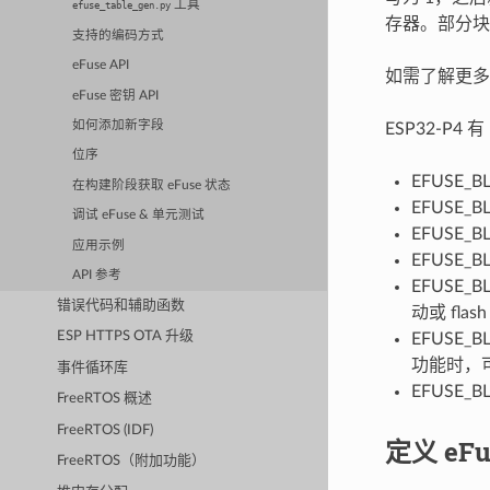
工具
efuse_table_gen.py
存器。部分块
支持的编码方式
eFuse API
如需了解更
eFuse 密钥 API
如何添加新字段
ESP32-P4
位序
EFUSE
在构建阶段获取 eFuse 状态
EFUSE
调试 eFuse & 单元测试
EFUSE
应用示例
EFUSE_
API 参考
EFUSE_B
错误代码和辅助函数
动或 fl
ESP HTTPS OTA 升级
EFUSE_
功能时，
事件循环库
EFUSE_
FreeRTOS 概述
FreeRTOS (IDF)
定义 eFu
FreeRTOS（附加功能）