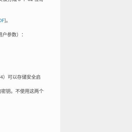
DF
]。
用于用户参数）：
K_KEY4）可以存储安全启
 加密的密钥。不使用这两个
。