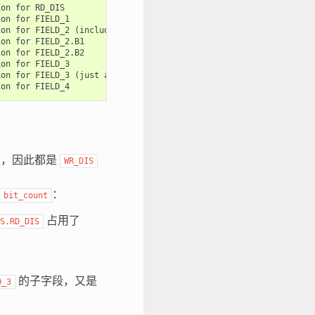
on for RD_DIS

on for FIELD_1

on for FIELD_2 (includes B1 and B2)

on for FIELD_2.B1

on for FIELD_2.B2

on for FIELD_3

on for FIELD_3 (just a alias for WR_DIS.FIELD_3)

，因此都是
WR_DIS
：
bit_count
占用了
S.RD_DIS
的子字段，又是
D_3