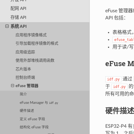
配网 API
eFuse 管
存储 API
API 包括：
系统 API
表格格式，
应用程序镜像格式
efuse_tab
引导加载程序镜像的格式
用于读/写 
应用级追踪
eFuse 
使用外部堆栈调用函数
芯片版本
控制台终端
通过
idf.py
于
的
eFuse 管理器
idf.py
所有可用的
简介
eFuse Manager 与
idf.py
硬件描述
硬件描述
定义 eFuse 字段
ESP32-P
结构化 eFuse 字段
写为 1，之后