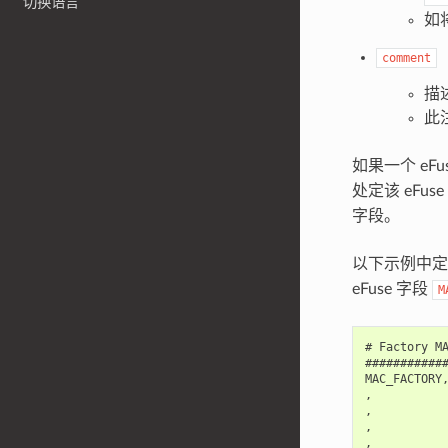
切换语言
如
comment
描述
此
如果一个 eF
处定该 eFu
字段。
以下示例中定义
eFuse 字段
M
# Factory MA
############
MAC_FACTORY,
,           
,           
,           
,           