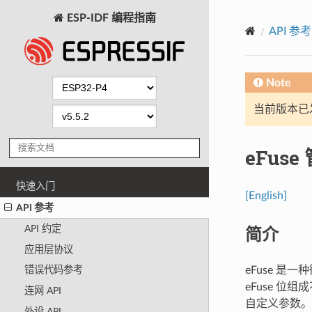
ESP-IDF 编程指南
API 参考
Note
当前版本已发布
eFuse
快速入门
[English]
API 参考
简介
API 约定
应用层协议
eFuse 是
错误代码参考
eFuse 位
连网 API
自定义参数。
外设 API