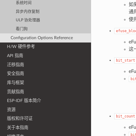
系统时间
如
通
异步内存复制
使
ULP 协处理器
看门狗
efuse_blo
Configuration Options Reference
eF
H/W 硬件参考
这
API 指南
bit_start
迁移指南
eF
安全指南
bi
库与框架
贡献指南
ESP-IDF 版本简介
资源
bit_count
版权和许可证
e
关于本指南
bi