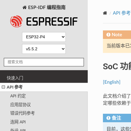
ESP-IDF 编程指南
API 参考
Note
当前版本已发布
SoC 功
快速入门
[English]
API 参考
此文档介绍了 
API 约定
定哪些依赖于
应用层协议
错误代码参考
备注
连网 API
目前，这些
外设 API