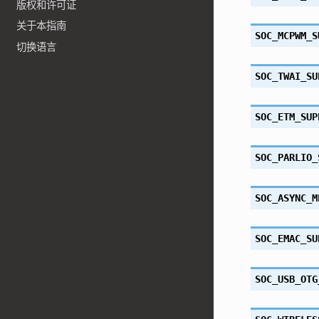
版权和许可证
关于本指南
SOC_MCPWM_S
切换语言
SOC_TWAI_SU
SOC_ETM_SUP
SOC_PARLIO_
SOC_ASYNC_M
SOC_EMAC_SU
SOC_USB_OTG