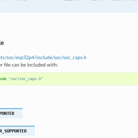
le
s/soc/esp32p4/include/soc/soc_caps.h
r file can be included with:
ude
"soc/soc_caps.h"
PORTED
R_SUPPORTED