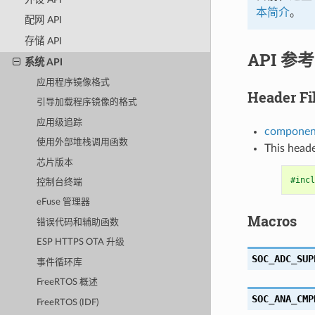
本简介
。
配网 API
存储 API
API 参考
系统 API
应用程序镜像格式
Header Fi
引导加载程序镜像的格式
应用级追踪
component
使用外部堆栈调用函数
This heade
芯片版本
#incl
控制台终端
eFuse 管理器
Macros
错误代码和辅助函数
ESP HTTPS OTA 升级
SOC_ADC_SUP
事件循环库
FreeRTOS 概述
SOC_ANA_CMP
FreeRTOS (IDF)