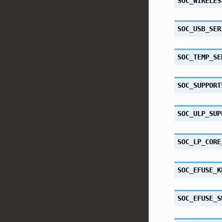
SOC_WIRELES
SOC_USB_SER
SOC_TEMP_SE
SOC_SUPPORT
SOC_ULP_SUP
SOC_LP_CORE
SOC_EFUSE_K
SOC_EFUSE_S