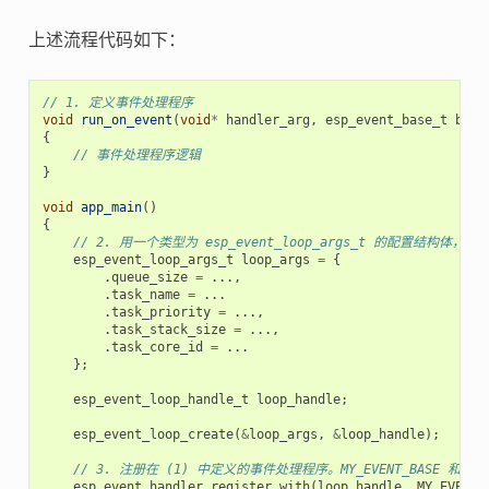
上述流程代码如下：
// 1. 定义事件处理程序
void
run_on_event
(
void
*
handler_arg
,
esp_event_base_t
base
{
// 事件处理程序逻辑
}
void
app_main
()
{
// 2. 用一个类型为 esp_event_loop_args_t 的配置结构体
esp_event_loop_args_t
loop_args
=
{
.
queue_size
=
...,
.
task_name
=
...
.
task_priority
=
...,
.
task_stack_size
=
...,
.
task_core_id
=
...
};
esp_event_loop_handle_t
loop_handle
;
esp_event_loop_create
(
&
loop_args
,
&
loop_handle
);
// 3. 注册在 (1) 中定义的事件处理程序。MY_EVENT_BASE 和
esp_event_handler_register_with
(
loop_handle
,
MY_EVENT_