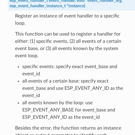
esp_event_handler_t
event_handler
,
void
*
event_handler_arg
,
esp_event_handler_instance_t
*
instance
)
Register an instance of event handler to a specific
loop.
This function can be used to register a handler for
either: (1) specific events, (2) all events of a certain
event base, or (3) all events known by the system
event loop.
specific events: specify exact event_base and
event_id
all events of a certain base: specify exact
event_base and use ESP_EVENT_ANY_ID as the
event_id
all events known by the loop: use
ESP_EVENT_ANY_BASE for event_base and
ESP_EVENT_ANY_ID as the event_id
Besides the error, the function returns an instance