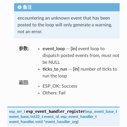
备注
encountering an unknown event that has been
posted to the loop will only generate a warning,
not an error.
参数
:
event_loop
--
[in]
event loop to
dispatch posted events from, must not
be NULL
ticks_to_run
--
[in]
number of ticks to
run the loop
返回
:
ESP_OK: Success
Others: Fail
esp_event_handler_register
esp_err_t
(
esp_event_base_t
event_base
,
int32_t
event_id
,
esp_event_handler_t
event_handler
,
void
*
event_handler_arg
)