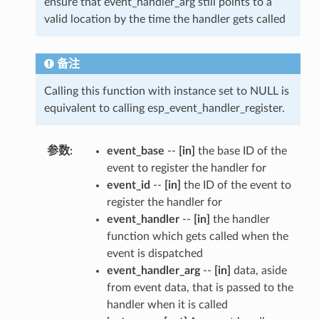
ensure that event_handler_arg still points to a
valid location by the time the handler gets called
备注
Calling this function with instance set to NULL is
equivalent to calling esp_event_handler_register.
参数
:
event_base
--
[in]
the base ID of the
event to register the handler for
event_id
--
[in]
the ID of the event to
register the handler for
event_handler
--
[in]
the handler
function which gets called when the
event is dispatched
event_handler_arg
--
[in]
data, aside
from event data, that is passed to the
handler when it is called