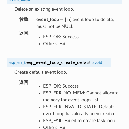
Delete an existing event loop.
参数
:
event_loop
--
[in]
event loop to delete,
must not be NULL
返回
:
ESP_OK: Success
Others: Fail
esp_event_loop_create_default
esp_err_t
(
void
)
Create default event loop.
返回
:
ESP_OK: Success
ESP_ERR_NO_MEM: Cannot allocate
memory for event loops list
ESP_ERR_INVALID_STATE: Default
event loop has already been created
ESP_FAIL: Failed to create task loop
Others: Fail