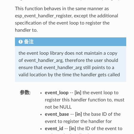
This function behaves in the same manner as
esp_event_handler_register, except the additional
specification of the event loop to register the
handler to.
备注
the event loop library does not maintain a copy
of event_handler_arg, therefore the user should
ensure that event_handler_arg still points to a
valid location by the time the handler gets called
参数
:
event_loop
--
[in]
the event loop to
register this handler function to, must
not be NULL
event_base
--
[in]
the base ID of the
event to register the handler for
event_id
--
[in]
the ID of the event to