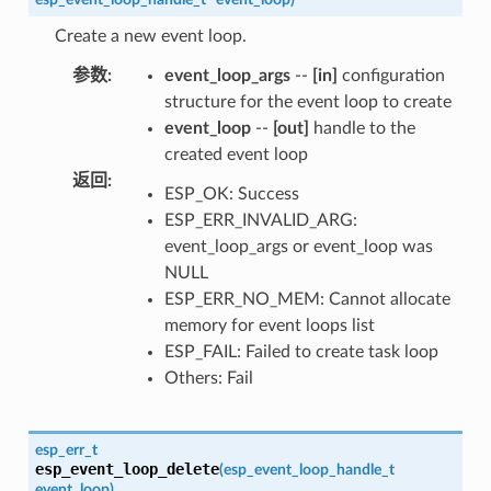
Create a new event loop.
参数
:
event_loop_args
--
[in]
configuration
structure for the event loop to create
event_loop
--
[out]
handle to the
created event loop
返回
:
ESP_OK: Success
ESP_ERR_INVALID_ARG:
event_loop_args or event_loop was
NULL
ESP_ERR_NO_MEM: Cannot allocate
memory for event loops list
ESP_FAIL: Failed to create task loop
Others: Fail
esp_err_t
esp_event_loop_delete
(
esp_event_loop_handle_t
event_loop
)