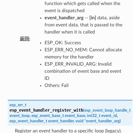
function which gets called when the
event is dispatched
event_handler_arg
--
[in]
data, aside
from event data, that is passed to the
handler when it is called
返回
:
ESP_OK: Success
ESP_ERR_NO_MEM: Cannot allocate
memory for the handler
ESP_ERR_INVALID_ARG: Invalid
combination of event base and event
ID
Others: Fail
esp_err_t
esp_event_handler_register_with
(
esp_event_loop_handle_t
event_loop
,
esp_event_base_t
event_base
,
int32_t
event_id
,
esp_event_handler_t
event_handler
,
void
*
event_handler_arg
)
Register an event handler to a specific loop (legacy).