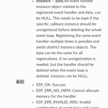
instance
--
[out]
An event handler
instance object related to the
registered event handler and data, can
be NULL. This needs to be kept if the
specific callback instance should be
unregistered before deleting the whole
event loop. Registering the same event
handler multiple times is possible and
yields distinct instance objects. The
data can be the same for all
registrations. If no unregistration is
needed, but the handler should be
deleted when the event loop is
deleted, instance can be NULL.
返回
:
ESP_OK: Success
ESP_ERR_NO_MEM: Cannot allocate
memory for the handler
ESP_ERR_INVALID_ARG: Invalid
combination of event base and event