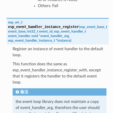
Others: Fail
esp_err_t
esp_event_handler_instance_register
(
esp_event_base_t
event_base
,
int32_t
event_id
,
esp_event_handler_t
event_handler
,
void
*
event_handler_arg
,
esp_event_handler_instance_t
*
instance
)
Register an instance of event handler to the default
loop.
This function does the same as
esp_event_handler_instance_register_with, except
that it registers the handler to the default event
loop.
备注
the event loop library does not maintain a copy
of event_handler_arg, therefore the user should