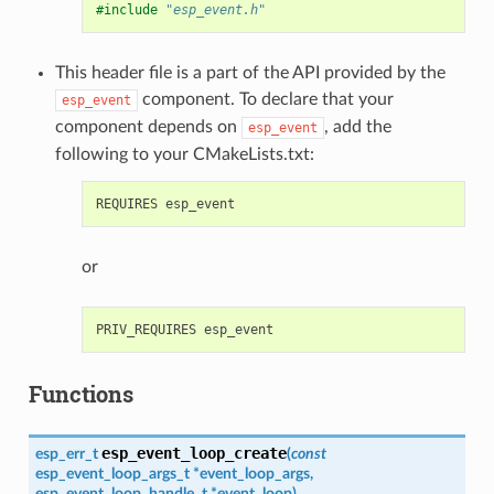
#include
"esp_event.h"
This header file is a part of the API provided by the
component. To declare that your
esp_event
component depends on
, add the
esp_event
following to your CMakeLists.txt:
or
Functions
esp_event_loop_create
esp_err_t
(
const
esp_event_loop_args_t
*
event_loop_args
,
esp_event_loop_handle_t
*
event_loop
)