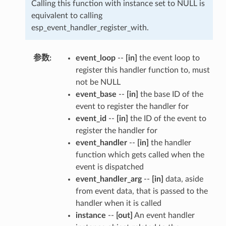
Calling this function with instance set to NULL is
equivalent to calling
esp_event_handler_register_with.
参数
:
event_loop
--
[in]
the event loop to
register this handler function to, must
not be NULL
event_base
--
[in]
the base ID of the
event to register the handler for
event_id
--
[in]
the ID of the event to
register the handler for
event_handler
--
[in]
the handler
function which gets called when the
event is dispatched
event_handler_arg
--
[in]
data, aside
from event data, that is passed to the
handler when it is called
instance
--
[out]
An event handler