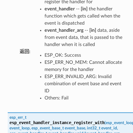
register the handler for
event_handler
--
[in]
the handler
function which gets called when the
event is dispatched
event_handler_arg
--
[in]
data, aside
from event data, that is passed to the
handler when it is called
返回
:
ESP_OK: Success
ESP_ERR_NO_MEM: Cannot allocate
memory for the handler
ESP_ERR_INVALID_ARG: Invalid
combination of event base and event
ID
Others: Fail
esp_err_t
esp_event_handler_instance_register_with
(
esp_event_loo
event_loop
,
esp_event_base_t
event_base
,
int32_t
event_id
,