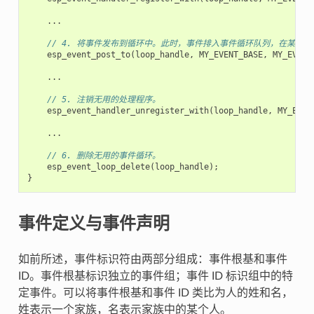
...
// 4. 将事件发布到循环中。此时，事件排入事件循环队列，在某个时刻，事
esp_event_post_to
(
loop_handle
,
MY_EVENT_BASE
,
MY_EVENT
...
// 5. 注销无用的处理程序。
esp_event_handler_unregister_with
(
loop_handle
,
MY_EVEN
...
// 6. 删除无用的事件循环。
esp_event_loop_delete
(
loop_handle
);
}
事件定义与事件声明
如前所述，事件标识符由两部分组成：事件根基和事件
ID。事件根基标识独立的事件组；事件 ID 标识组中的特
定事件。可以将事件根基和事件 ID 类比为人的姓和名，
姓表示一个家族，名表示家族中的某个人。