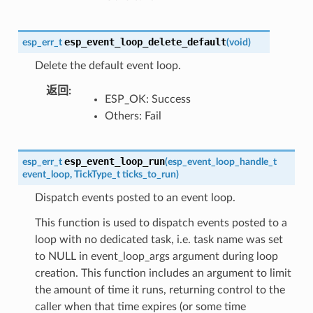
esp_event_loop_delete_default
esp_err_t
(
void
)
Delete the default event loop.
返回
:
ESP_OK: Success
Others: Fail
esp_event_loop_run
esp_err_t
(
esp_event_loop_handle_t
event_loop
,
TickType_t
ticks_to_run
)
Dispatch events posted to an event loop.
This function is used to dispatch events posted to a
loop with no dedicated task, i.e. task name was set
to NULL in event_loop_args argument during loop
creation. This function includes an argument to limit
the amount of time it runs, returning control to the
caller when that time expires (or some time