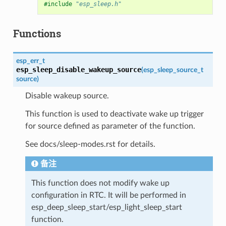
#include
"esp_sleep.h"
Functions
esp_err_t
esp_sleep_disable_wakeup_source
(
esp_sleep_source_t
source
)
Disable wakeup source.
This function is used to deactivate wake up trigger
for source defined as parameter of the function.
See docs/sleep-modes.rst for details.
备注
This function does not modify wake up
configuration in RTC. It will be performed in
esp_deep_sleep_start/esp_light_sleep_start
function.