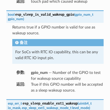
返回
:
touch pad which caused wakeup
esp_sleep_is_valid_wakeup_gpio
bool
(
gpio_num_t
gpio_num
)
Returns true if a GPIO number is valid for use as
wakeup source.
备注
For SoCs with RTC IO capability, this can be any
valid RTC IO input pin.
参数
:
gpio_num
-- Number of the GPIO to test
for wakeup source capability
返回
:
True if this GPIO number will be accepted
as a sleep wakeup source.
esp_sleep_enable_ext1_wakeup
esp_err_t
(
uint64_t
io_mask
,
esp_sleep_ext1_wakeup_mode_t
level_mode
)