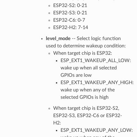
ESP32-S2: 0-21
ESP32-S3: 0-21
ESP32-C6: 0-7
ESP32-H2: 7-14
level_mode
-- Select logic function
used to determine wakeup condition:
When target chip is ESP32:
ESP_EXT1_WAKEUP_ALL_LOW:
wake up when all selected
GPIOs are low
ESP_EXT1_WAKEUP_ANY_HIGH:
wake up when any of the
selected GPIOs is high
When target chip is ESP32-S2,
ESP32-S3, ESP32-C6 or ESP32-
H2:
ESP_EXT1_WAKEUP_ANY_LOW: