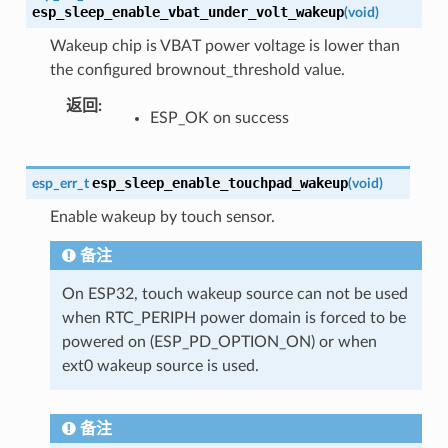
esp_sleep_enable_vbat_under_volt_wakeup
(
void
)
Wakeup chip is VBAT power voltage is lower than
the configured brownout_threshold value.
返回
:
ESP_OK on success
esp_sleep_enable_touchpad_wakeup
esp_err_t
(
void
)
Enable wakeup by touch sensor.
备注
On ESP32, touch wakeup source can not be used
when RTC_PERIPH power domain is forced to be
powered on (ESP_PD_OPTION_ON) or when
ext0 wakeup source is used.
备注