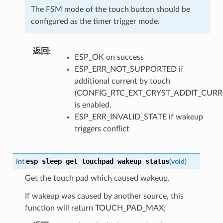
The FSM mode of the touch button should be
configured as the timer trigger mode.
返回
:
ESP_OK on success
ESP_ERR_NOT_SUPPORTED if
additional current by touch
(CONFIG_RTC_EXT_CRYST_ADDIT_CURR
is enabled.
ESP_ERR_INVALID_STATE if wakeup
triggers conflict
esp_sleep_get_touchpad_wakeup_status
int
(
void
)
Get the touch pad which caused wakeup.
If wakeup was caused by another source, this
function will return TOUCH_PAD_MAX;