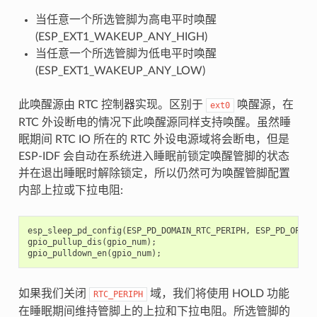
当任意一个所选管脚为高电平时唤醒
(ESP_EXT1_WAKEUP_ANY_HIGH)
当任意一个所选管脚为低电平时唤醒
(ESP_EXT1_WAKEUP_ANY_LOW)
此唤醒源由 RTC 控制器实现。区别于
唤醒源，在
ext0
RTC 外设断电的情况下此唤醒源同样支持唤醒。虽然睡
眠期间 RTC IO 所在的 RTC 外设电源域将会断电，但是
ESP-IDF 会自动在系统进入睡眠前锁定唤醒管脚的状态
并在退出睡眠时解除锁定，所以仍然可为唤醒管脚配置
内部上拉或下拉电阻:
esp_sleep_pd_config
(
ESP_PD_DOMAIN_RTC_PERIPH
,
ESP_PD_OPTIO
gpio_pullup_dis
(
gpio_num
);
gpio_pulldown_en
(
gpio_num
);
如果我们关闭
域，我们将使用 HOLD 功能
RTC_PERIPH
在睡眠期间维持管脚上的上拉和下拉电阻。所选管脚的