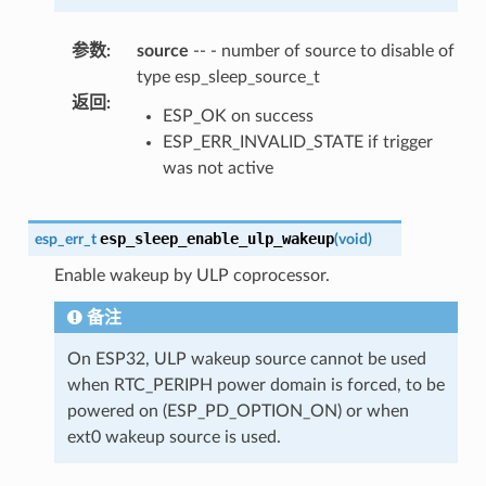
参数
:
source
-- - number of source to disable of
type esp_sleep_source_t
返回
:
ESP_OK on success
ESP_ERR_INVALID_STATE if trigger
was not active
esp_sleep_enable_ulp_wakeup
esp_err_t
(
void
)
Enable wakeup by ULP coprocessor.
备注
On ESP32, ULP wakeup source cannot be used
when RTC_PERIPH power domain is forced, to be
powered on (ESP_PD_OPTION_ON) or when
ext0 wakeup source is used.