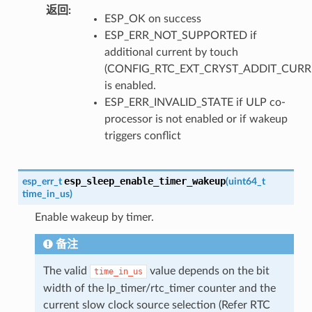
返回
:
ESP_OK on success
ESP_ERR_NOT_SUPPORTED if
additional current by touch
(CONFIG_RTC_EXT_CRYST_ADDIT_CURR
is enabled.
ESP_ERR_INVALID_STATE if ULP co-
processor is not enabled or if wakeup
triggers conflict
esp_sleep_enable_timer_wakeup
esp_err_t
(
uint64_t
time_in_us
)
Enable wakeup by timer.
备注
The valid
value depends on the bit
time_in_us
width of the lp_timer/rtc_timer counter and the
current slow clock source selection (Refer RTC