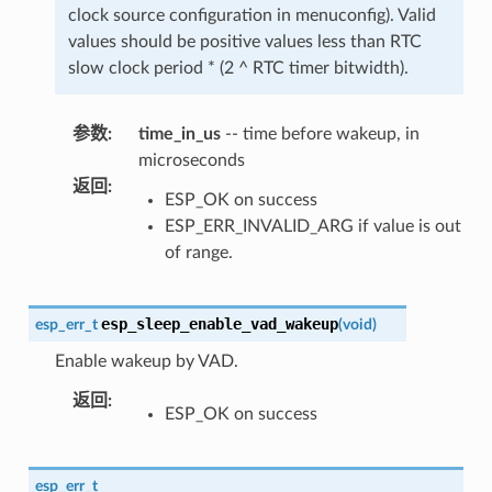
clock source configuration in menuconfig). Valid
values should be positive values less than RTC
slow clock period * (2 ^ RTC timer bitwidth).
参数
:
time_in_us
-- time before wakeup, in
microseconds
返回
:
ESP_OK on success
ESP_ERR_INVALID_ARG if value is out
of range.
esp_sleep_enable_vad_wakeup
esp_err_t
(
void
)
Enable wakeup by VAD.
返回
:
ESP_OK on success
esp_err_t