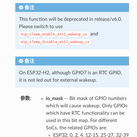
备注
This function will be deprecated in release/v6.0.
Please switch to use
and
esp_sleep_enable_ext1_wakeup_io
esp_sleep_disable_ext1_wakeup_io
备注
On ESP32-H2, although GPIO7 is an RTC GPIO,
it is not led out for external wakeup.
参数
:
io_mask
-- Bit mask of GPIO numbers
which will cause wakeup. Only GPIOs
which have RTC functionality can be
used in this bit map. For different
SoCs, the related GPIOs are:
ESP32: 0, 2, 4, 12-15, 25-27, 32-39