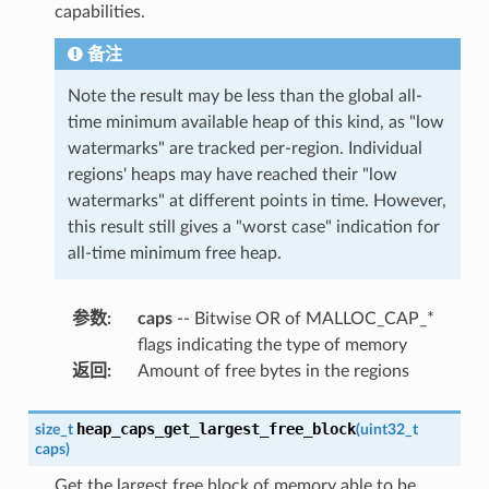
capabilities.
备注
Note the result may be less than the global all-
time minimum available heap of this kind, as "low
watermarks" are tracked per-region. Individual
regions' heaps may have reached their "low
watermarks" at different points in time. However,
this result still gives a "worst case" indication for
all-time minimum free heap.
参数
:
caps
-- Bitwise OR of MALLOC_CAP_*
flags indicating the type of memory
返回
:
Amount of free bytes in the regions
heap_caps_get_largest_free_block
size_t
(
uint32_t
caps
)
Get the largest free block of memory able to be