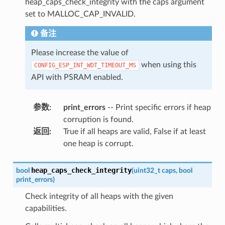
heap_caps_check_integrity with the caps argument
set to MALLOC_CAP_INVALID.
备注
Please increase the value of
when using this
CONFIG_ESP_INT_WDT_TIMEOUT_MS
API with PSRAM enabled.
参数
:
print_errors
-- Print specific errors if heap
corruption is found.
返回
:
True if all heaps are valid, False if at least
one heap is corrupt.
heap_caps_check_integrity
bool
(
uint32_t
caps
,
bool
print_errors
)
Check integrity of all heaps with the given
capabilities.