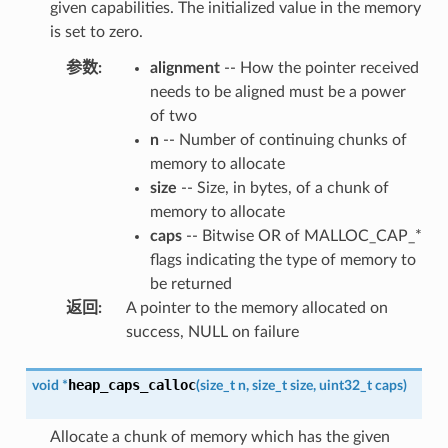
given capabilities. The initialized value in the memory
is set to zero.
参数
:
alignment
-- How the pointer received
needs to be aligned must be a power
of two
n
-- Number of continuing chunks of
memory to allocate
size
-- Size, in bytes, of a chunk of
memory to allocate
caps
-- Bitwise OR of MALLOC_CAP_*
flags indicating the type of memory to
be returned
返回
:
A pointer to the memory allocated on
success, NULL on failure
heap_caps_calloc
void
*
(
size_t
n
,
size_t
size
,
uint32_t
caps
)
Allocate a chunk of memory which has the given