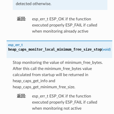
detected otherwise.
返回
:
esp_err_t ESP_OK if the function
executed properly ESP_FAIL if called
when monitoring already active
esp_err_t
heap_caps_monitor_local_minimum_free_size_stop
(
void
)
Stop monitoring the value of minimum_free_bytes.
After this call the minimum_free_bytes value
calculated from startup will be returned in
heap_caps_get_info and
heap_caps_get_minimum_free_size.
返回
:
esp_err_t ESP_OK if the function
executed properly ESP_FAIL if called
when monitoring not active