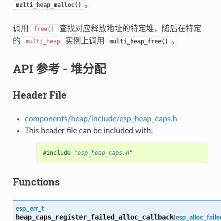
。
multi_heap_malloc()
调用
查找对应释放地址的特定堆，随后在特定
free()
的
实例上调用
。
multi_heap
multi_heap_free()
API 参考 - 堆分配
Header File
components/heap/include/esp_heap_caps.h
This header file can be included with:
#include
"esp_heap_caps.h"
Functions
esp_err_t
heap_caps_register_failed_alloc_callback
(
esp_alloc_fail