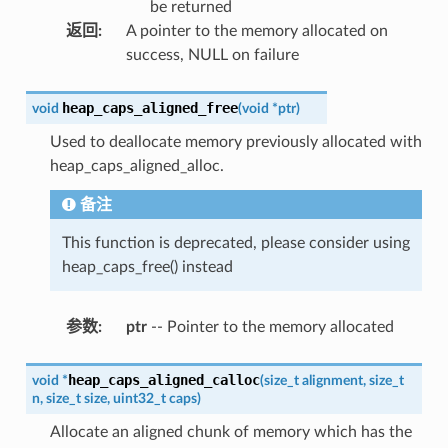
be returned
返回
:
A pointer to the memory allocated on
success, NULL on failure
heap_caps_aligned_free
void
(
void
*
ptr
)
Used to deallocate memory previously allocated with
heap_caps_aligned_alloc.
备注
This function is deprecated, please consider using
heap_caps_free() instead
参数
:
ptr
-- Pointer to the memory allocated
heap_caps_aligned_calloc
void
*
(
size_t
alignment
,
size_t
n
,
size_t
size
,
uint32_t
caps
)
Allocate an aligned chunk of memory which has the