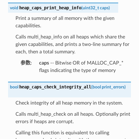
heap_caps_print_heap_info
void
(
uint32_t
caps
)
Print a summary of all memory with the given
capabilities.
Calls multi_heap_info on all heaps which share the
given capabilities, and prints a two-line summary for
each, then a total summary.
参数
:
caps
-- Bitwise OR of MALLOC_CAP_*
flags indicating the type of memory
heap_caps_check_integrity_all
bool
(
bool
print_errors
)
Check integrity of all heap memory in the system.
Calls multi_heap_check on all heaps. Optionally print
errors if heaps are corrupt.
Calling this function is equivalent to calling