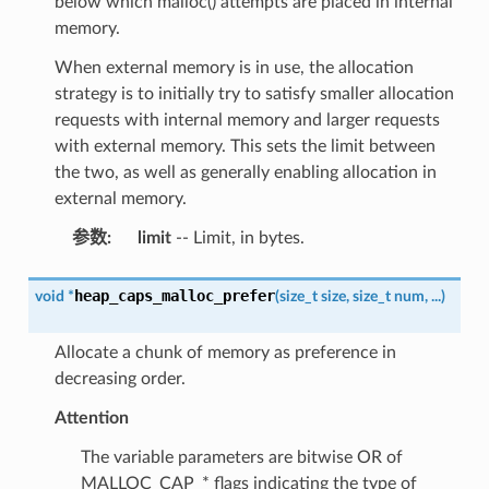
below which malloc() attempts are placed in internal
memory.
When external memory is in use, the allocation
strategy is to initially try to satisfy smaller allocation
requests with internal memory and larger requests
with external memory. This sets the limit between
the two, as well as generally enabling allocation in
external memory.
参数
:
limit
-- Limit, in bytes.
heap_caps_malloc_prefer
void
*
(
size_t
size
,
size_t
num
,
...
)
Allocate a chunk of memory as preference in
decreasing order.
Attention
The variable parameters are bitwise OR of
MALLOC_CAP_* flags indicating the type of