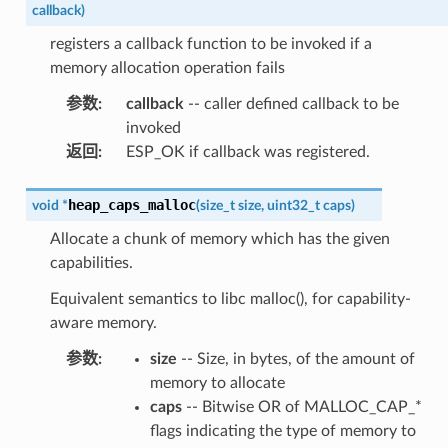
callback
)
registers a callback function to be invoked if a
memory allocation operation fails
参数
:
callback
-- caller defined callback to be
invoked
返回
:
ESP_OK if callback was registered.
heap_caps_malloc
void
*
(
size_t
size
,
uint32_t
caps
)
Allocate a chunk of memory which has the given
capabilities.
Equivalent semantics to libc malloc(), for capability-
aware memory.
参数
:
size
-- Size, in bytes, of the amount of
memory to allocate
caps
-- Bitwise OR of MALLOC_CAP_*
flags indicating the type of memory to