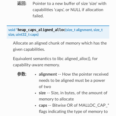
返回
:
Pointer to a new buffer of size 'size' with
capabilities 'caps', or NULL if allocation
failed.
heap_caps_aligned_alloc
void
*
(
size_t
alignment
,
size_t
size
,
uint32_t
caps
)
Allocate an aligned chunk of memory which has the
given capabilities.
Equivalent semantics to libc aligned_alloc(), for
capability-aware memory.
参数
:
alignment
-- How the pointer received
needs to be aligned must be a power
of two
size
-- Size, in bytes, of the amount of
memory to allocate
caps
-- Bitwise OR of MALLOC_CAP_*
flags indicating the type of memory to