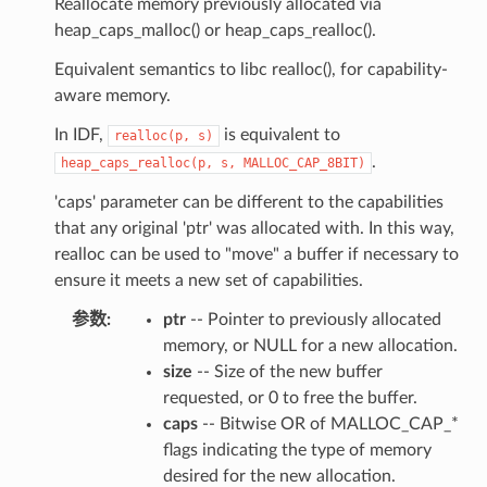
Reallocate memory previously allocated via
heap_caps_malloc() or heap_caps_realloc().
Equivalent semantics to libc realloc(), for capability-
aware memory.
In IDF,
is equivalent to
realloc(p,
s)
.
heap_caps_realloc(p,
s,
MALLOC_CAP_8BIT)
'caps' parameter can be different to the capabilities
that any original 'ptr' was allocated with. In this way,
realloc can be used to "move" a buffer if necessary to
ensure it meets a new set of capabilities.
参数
:
ptr
-- Pointer to previously allocated
memory, or NULL for a new allocation.
size
-- Size of the new buffer
requested, or 0 to free the buffer.
caps
-- Bitwise OR of MALLOC_CAP_*
flags indicating the type of memory
desired for the new allocation.