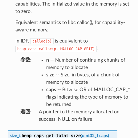
capabilities. The initialized value in the memory is set
to zero.
Equivalent semantics to libc calloc(), for capability-
aware memory.
In IDF,
is equivalent to
calloc(p)
.
heap_caps_calloc(p,
MALLOC_CAP_8BIT)
参数
:
n
-- Number of continuing chunks of
memory to allocate
size
-- Size, in bytes, of a chunk of
memory to allocate
caps
-- Bitwise OR of MALLOC_CAP_*
flags indicating the type of memory to
be returned
返回
:
A pointer to the memory allocated on
success, NULL on failure
heap_caps_get_total_size
size_t
(
uint32_t
caps
)