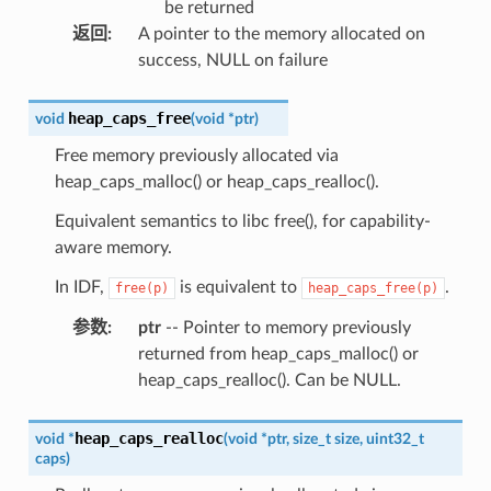
be returned
返回
:
A pointer to the memory allocated on
success, NULL on failure
heap_caps_free
void
(
void
*
ptr
)
Free memory previously allocated via
heap_caps_malloc() or heap_caps_realloc().
Equivalent semantics to libc free(), for capability-
aware memory.
In IDF,
is equivalent to
.
free(p)
heap_caps_free(p)
参数
:
ptr
-- Pointer to memory previously
returned from heap_caps_malloc() or
heap_caps_realloc(). Can be NULL.
heap_caps_realloc
void
*
(
void
*
ptr
,
size_t
size
,
uint32_t
caps
)