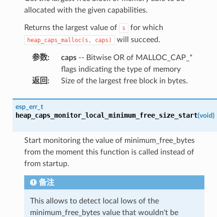
allocated with the given capabilities.
Returns the largest value of
for which
s
will succeed.
heap_caps_malloc(s,
caps)
参数
:
caps
-- Bitwise OR of MALLOC_CAP_*
flags indicating the type of memory
返回
:
Size of the largest free block in bytes.
esp_err_t
heap_caps_monitor_local_minimum_free_size_start
(
void
)
Start monitoring the value of minimum_free_bytes
from the moment this function is called instead of
from startup.
备注
This allows to detect local lows of the
minimum_free_bytes value that wouldn't be