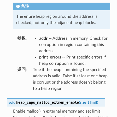
备注
The entire heap region around the address is
checked, not only the adjacent heap blocks.
参数
:
addr
-- Address in memory. Check for
corruption in region containing this
address.
print_errors
-- Print specific errors if
heap corruption is found.
返回
:
True if the heap containing the specified
address is valid, False if at least one heap
is corrupt or the address doesn't belong
to a heap region.
heap_caps_malloc_extmem_enable
void
(
size_t
limit
)
Enable malloc() in external memory and set limit