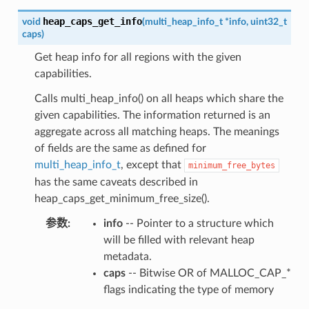
heap_caps_get_info
void
(
multi_heap_info_t
*
info
,
uint32_t
caps
)
Get heap info for all regions with the given
capabilities.
Calls multi_heap_info() on all heaps which share the
given capabilities. The information returned is an
aggregate across all matching heaps. The meanings
of fields are the same as defined for
multi_heap_info_t
, except that
minimum_free_bytes
has the same caveats described in
heap_caps_get_minimum_free_size().
参数
:
info
-- Pointer to a structure which
will be filled with relevant heap
metadata.
caps
-- Bitwise OR of MALLOC_CAP_*
flags indicating the type of memory