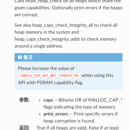
Calls multi_heap_check on all heaps which share the
given capabilities. Optionally print errors if the heaps
are corrupt.
See also heap_caps_check_integrity_all to check all
heap memory in the system and
heap_caps_check_integrity_addr to check memory
around a single address.
备注
Please increase the value of
when using this
CONFIG_ESP_INT_WDT_TIMEOUT_MS
API with PSRAM capability flag.
参数
:
caps
-- Bitwise OR of MALLOC_CAP_*
flags indicating the type of memory
print_errors
-- Print specific errors if
heap corruption is found.
返回
:
True if all heaps are valid, False if at least