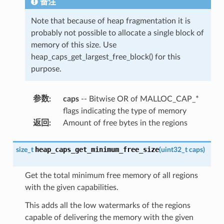
备注
Note that because of heap fragmentation it is
probably not possible to allocate a single block of
memory of this size. Use
heap_caps_get_largest_free_block() for this
purpose.
参数
:
caps
-- Bitwise OR of MALLOC_CAP_*
flags indicating the type of memory
返回
:
Amount of free bytes in the regions
heap_caps_get_minimum_free_size
size_t
(
uint32_t
caps
)
Get the total minimum free memory of all regions
with the given capabilities.
This adds all the low watermarks of the regions
capable of delivering the memory with the given