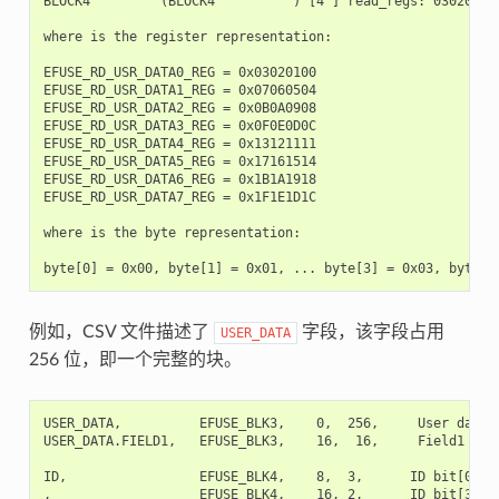
BLOCK4         (BLOCK4          ) [4 ] read_regs: 03020100
where is the register representation:

EFUSE_RD_USR_DATA0_REG = 0x03020100

EFUSE_RD_USR_DATA1_REG = 0x07060504

EFUSE_RD_USR_DATA2_REG = 0x0B0A0908

EFUSE_RD_USR_DATA3_REG = 0x0F0E0D0C

EFUSE_RD_USR_DATA4_REG = 0x13121111

EFUSE_RD_USR_DATA5_REG = 0x17161514

EFUSE_RD_USR_DATA6_REG = 0x1B1A1918

EFUSE_RD_USR_DATA7_REG = 0x1F1E1D1C

where is the byte representation:

例如，CSV 文件描述了
字段，该字段占用
USER_DATA
256 位，即一个完整的块。
USER_DATA,          EFUSE_BLK3,    0,  256,     User data

USER_DATA.FIELD1,   EFUSE_BLK3,    16,  16,     Field1

ID,                 EFUSE_BLK4,    8,  3,      ID bit[0..2]
,                   EFUSE_BLK4,    16, 2,      ID bit[3..4]