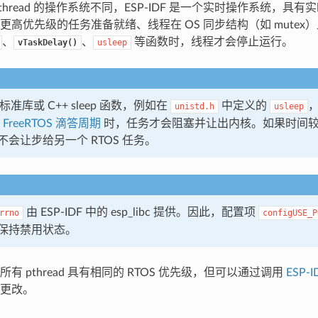
thread 的操作系统不同，ESP-IDF 是一个实时操作系统，具
更高优先级的任务准备就绪、线程在 OS 同步结构（如 mutex
、
、
等函数时，线程才会停止运行。
vTaskDelay()
usleep
标准库或 C++ sleep 函数，例如在
中定义的
unistd.h
usleep
 FreeRTOS 滴答周期
时，任务才会阻塞并让出内核。如果时间
会让步给另一个 RTOS 任务。
由 ESP-IDF 中的 esp_libc 提供。因此，配置项
rrno
configUSE_P
保持禁用状态。
有 pthread 具有相同的 RTOS 优先级，但可以通过调用
ESP-
更改。