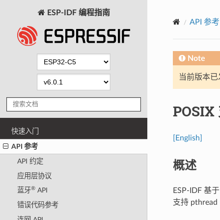
ESP-IDF 编程指南
API 参考
Note
当前版本已发布
POSI
快速入门
[English]
API 参考
概述
API 约定
应用层协议
®
ESP-IDF 
蓝牙
API
支持 pthrea
错误代码参考
连网 API