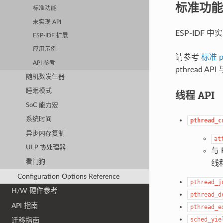
标准功能
标准功能
未实现 API
ESP-IDF 
ESP-IDF 扩展
应用示例
请参考
标准 p
API 参考
pthread 
随机数发生器
睡眠模式
线程 API
SoC 能力宏
系统时间
pthread_c
异步内存复制
at
ULP 协处理器
与 
看门狗
线
Configuration Options Reference
pthread_j
H/W 硬件参考
pthread_d
API 指南
pthread_e
sched_yie
迁移指南