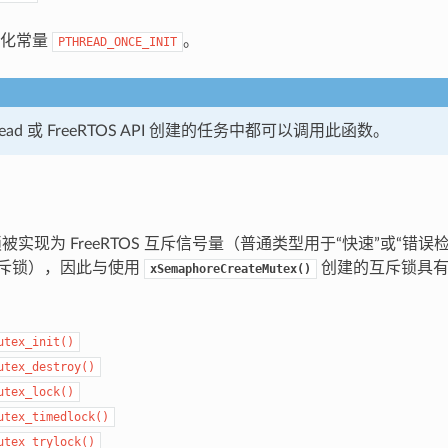
始化常量
。
PTHREAD_ONCE_INIT
read 或 FreeRTOS API 创建的任务中都可以调用此函数。
斥锁被实现为 FreeRTOS 互斥信号量（普通类型用于“快速”或“错
互斥锁），因此与使用
创建的互斥锁具有
xSemaphoreCreateMutex()
utex_init()
utex_destroy()
utex_lock()
utex_timedlock()
utex_trylock()