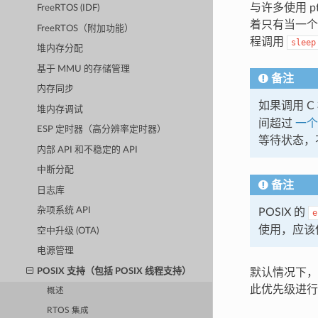
与许多使用 p
FreeRTOS (IDF)
着只有当一个
FreeRTOS（附加功能）
程调用
sleep
堆内存分配
基于 MMU 的存储管理
备注
内存同步
如果调用 C 
堆内存调试
间超过
一个
ESP 定时器（高分辨率定时器）
等待状态，不
内部 API 和不稳定的 API
中断分配
备注
日志库
杂项系统 API
POSIX 的
e
使用，应该
空中升级 (OTA)
电源管理
POSIX 支持（包括 POSIX 线程支持）
默认情况下，所
此优先级进行
概述
RTOS 集成