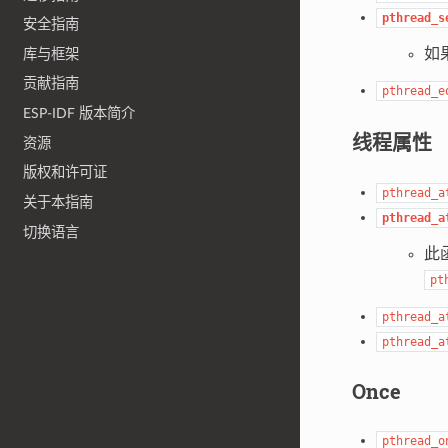
pthread_s
安全指南
如果
库与框架
贡献指南
pthread_e
ESP-IDF 版本简介
线程属性
资源
版权和许可证
pthread_a
关于本指南
pthread_a
切换语言
此
pt
pthread_a
pthread_a
Once
pthread_o