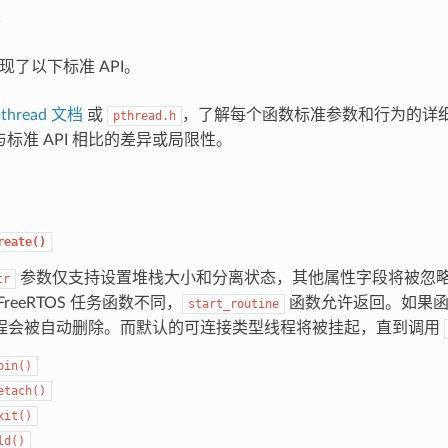
中实现了以下标准 API。
thread 文档
或
，了解每个函数标准参数和行为的详
pthread.h
API 与标准 API 相比的差异或局限性。
reate()
参数仅支持设置堆栈大小和分离状态，其他属性字段将被忽
tr
FreeRTOS 任务函数不同，
函数允许返回。如果函
start_routine
程会被自动删除。而默认的可连接类型线程将被挂起，直到调用
oin()
etach()
xit()
ld()