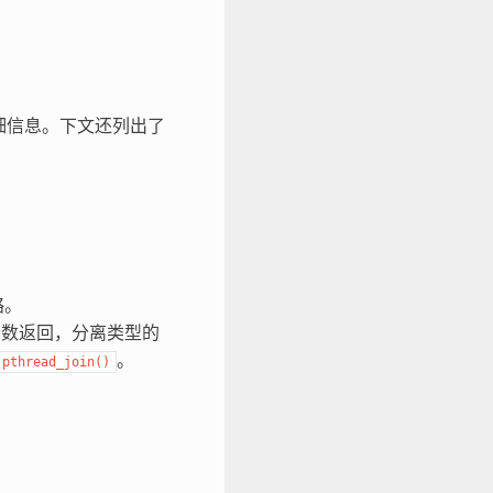
细信息。下文还列出了
略。
数返回，分离类型的
。
pthread_join()