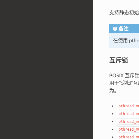
支持静态初
备注
在使用 pth
互斥锁
POSIX 互
用于“递归”
为。
pthread_m
pthread_m
pthread_m
pthread_m
pthread_m