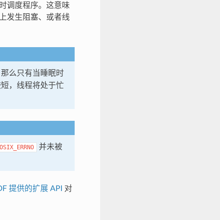
有实时调度程序。这意味
）上发生阻塞、或者线
，那么只有当睡眠时
较短，线程将处于忙
并未被
OSIX_ERRNO
IDF 提供的扩展 API
对