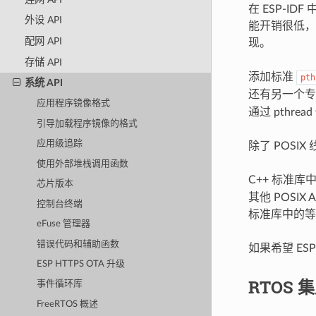
在 ESP-ID
外设 API
能开销很低，但 
配网 API
现。
存储 API
添加标准
pth
系统 API
还有另一个专用
应用程序镜像格式
通过 pthrea
引导加载程序镜像的格式
应用级追踪
除了 POSIX
使用外部堆栈调用函数
C++ 标准库
芯片版本
其他 POSIX
控制台终端
标准库中的等
eFuse 管理器
错误代码和辅助函数
如果希望 ES
ESP HTTPS OTA 升级
RTOS 
事件循环库
FreeRTOS 概述