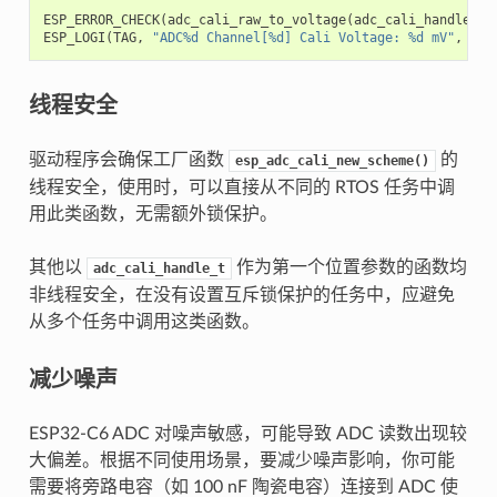
ESP_ERROR_CHECK
(
adc_cali_raw_to_voltage
(
adc_cali_handle
,
a
ESP_LOGI
(
TAG
,
"ADC%d Channel[%d] Cali Voltage: %d mV"
,
ADC
线程安全
驱动程序会确保工厂函数
的
esp_adc_cali_new_scheme()
线程安全，使用时，可以直接从不同的 RTOS 任务中调
用此类函数，无需额外锁保护。
其他以
作为第一个位置参数的函数均
adc_cali_handle_t
非线程安全，在没有设置互斥锁保护的任务中，应避免
从多个任务中调用这类函数。
减少噪声
ESP32-C6 ADC 对噪声敏感，可能导致 ADC 读数出现较
大偏差。根据不同使用场景，要减少噪声影响，你可能
需要将旁路电容（如 100 nF 陶瓷电容）连接到 ADC 使