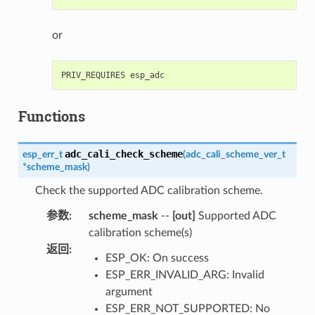
or
Functions
adc_cali_check_scheme
esp_err_t
(
adc_cali_scheme_ver_t
*
scheme_mask
)
Check the supported ADC calibration scheme.
参数
:
scheme_mask
--
[out]
Supported ADC
calibration scheme(s)
返回
:
ESP_OK: On success
ESP_ERR_INVALID_ARG: Invalid
argument
ESP_ERR_NOT_SUPPORTED: No