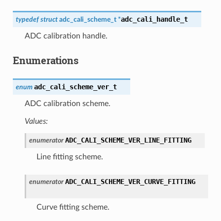
adc_cali_handle_t
typedef
struct
adc_cali_scheme_t
*
ADC calibration handle.
Enumerations
adc_cali_scheme_ver_t
enum
ADC calibration scheme.
Values:
ADC_CALI_SCHEME_VER_LINE_FITTING
enumerator
Line fitting scheme.
ADC_CALI_SCHEME_VER_CURVE_FITTING
enumerator
Curve fitting scheme.