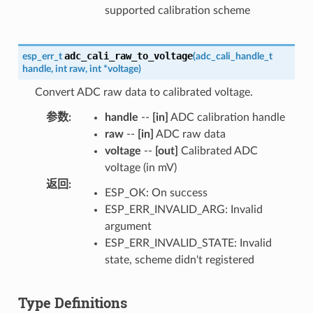
supported calibration scheme
adc_cali_raw_to_voltage
esp_err_t
(
adc_cali_handle_t
handle
,
int
raw
,
int
*
voltage
)
Convert ADC raw data to calibrated voltage.
参数
:
handle
--
[in]
ADC calibration handle
raw
--
[in]
ADC raw data
voltage
--
[out]
Calibrated ADC
voltage (in mV)
返回
:
ESP_OK: On success
ESP_ERR_INVALID_ARG: Invalid
argument
ESP_ERR_INVALID_STATE: Invalid
state, scheme didn't registered
Type Definitions