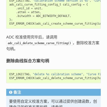
ESP_LOGI
(
TAG
,
"calibration scheme version is %s"
,
"Curve F
adc_cali_curve_fitting_config_t
cali_config
=
{
.
unit_id
=
unit
,
.
atten
=
atten
,
.
bitwidth
=
ADC_BITWIDTH_DEFAULT
,
};
ESP_ERROR_CHECK
(
adc_cali_create_scheme_curve_fitting
(
&
cali
ADC 校准使用完毕后，请调用
，删除校准方案
adc_cali_delete_scheme_curve_fitting()
句柄。
删除曲线拟合方案句柄
ESP_LOGI
(
TAG
,
"delete %s calibration scheme"
,
"Curve Fitti
ESP_ERROR_CHECK
(
adc_cali_delete_scheme_curve_fitting
(
handl
备注
要使用自定义校准方案，可以通过提供创建函数，创