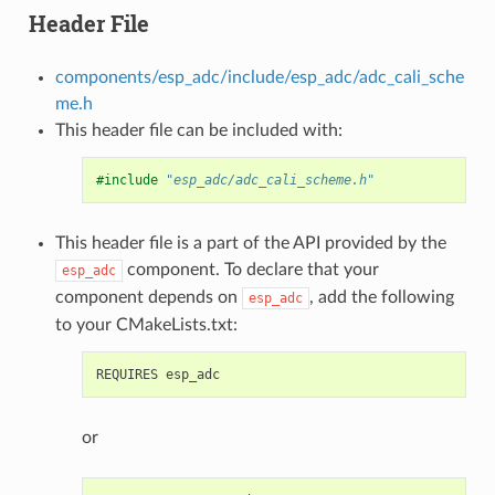
Header File
components/esp_adc/include/esp_adc/adc_cali_sche
me.h
This header file can be included with:
#include
"esp_adc/adc_cali_scheme.h"
This header file is a part of the API provided by the
component. To declare that your
esp_adc
component depends on
, add the following
esp_adc
to your CMakeLists.txt:
or