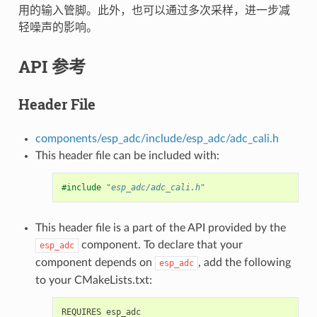
用的输入管脚。此外，也可以通过多次采样，进一步减
轻噪声的影响。
API 参考
Header File
components/esp_adc/include/esp_adc/adc_cali.h
This header file can be included with:
#include
"esp_adc/adc_cali.h"
This header file is a part of the API provided by the
component. To declare that your
esp_adc
component depends on
, add the following
esp_adc
to your CMakeLists.txt: