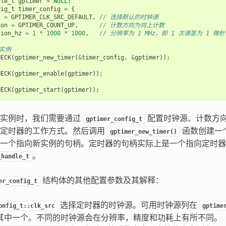
dle_t
gptimer
=
NULL
;
fig_t
timer_config
=
{
c
=
GPTIMER_CLK_SRC_DEFAULT
,
// 选择默认的时钟源
ion
=
GPTIMER_COUNT_UP
,
// 计数方向为向上计数
tion_hz
=
1
*
1000
*
1000
,
// 分辨率为 1 MHz，即 1 次滴答为 1 微秒
器实例
HECK
(
gptimer_new_timer
(
&
timer_config
,
&
gptimer
));
HECK
(
gptimer_enable
(
gptimer
));
HECK
(
gptimer_start
(
gptimer
));
器实例时，我们需要通过
配置时钟源、计数方
gptimer_config_t
定定时器的工作方式。然后调用
函数创建一
gptimer_new_timer()
一个指向新实例的句柄。定时器的句柄实际上是一个指向定时器
。
_handle_t
结构体的其他配置参数及其解释：
er_config_t
选择定时器的时钟源。可用时钟源列在
onfig_t::clk_src
gptime
其中一个。不同的时钟源会在分辨率，精度和功耗上有所不同。