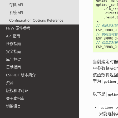
gptimer_han
gptimer_con
存储 API
.
clk_sr
系统 API
.
direct
.
resolu
Configuration Options Reference
};
// 创建定时
H/W 硬件参考
ESP_ERROR_C
// 使能定时器
API 指南
ESP_ERROR_C
// 启动定时器
迁移指南
ESP_ERROR_C
安全指南
库与框架
当创建定时
贡献指南
些参数将决
该函数将返回
ESP-IDF 版本简介
型为
gptimer
资源
版权和许可证
以下是
gptim
关于本指南
切换语言
gptimer_c
只能选择