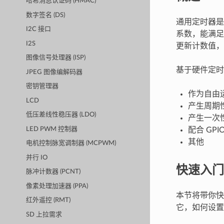
哈希消息认证码 (HMAC)
数字签名 (DS)
通用定时器是 ES
I2C 接口
系数，能满足
I2S
更新计数值，
图像信号处理器 (ISP)
基于硬件定
JPEG 图像编解码器
密钥管理器
作为自由
LCD
产生周期
低压差线性稳压器 (LDO)
产生一次
LED PWM 控制器
配合 GP
其他
电机控制脉宽调制器 (MCPWM)
并行 IO
快速入门
脉冲计数器 (PCNT)
像素处理加速器 (PPA)
本节将带你快
红外遥控 (RMT)
它，如何设置
SD 上拉需求