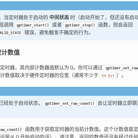
，当定时器处于启动的
中间状态
时（启动开始了，但还没有启
程调用
或者
函数，则会返回
gptimer_start()
gptimer_stop()
错误，避免触发不确定的行为。
ALID_STATE
取计数值
定时器，其内部计数器值默认为 0。你可以通过
gptimer_set_raw
大计数值取决于硬件定时器的位宽（通常不少于
）。
54
bit
已经处于启动状态，
会让定时器立即跳
gptimer_set_raw_count()
函数用于获取定时器的当前计数值。这个计数值是定
raw_count()
设是从 0 开始启动的话），请注意，返回的数值还没有经过任