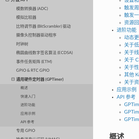
设置和
触发周
模数转换器 (ADC)
触发一
模拟比较器
资源回
比特调节器 (BitScrambler) 驱动
进阶功能
摄像头控制器驱动程序
动态更
时钟树
关于低
关于线
椭圆曲线数字签名算法 (ECDSA)
关于 C
事件任务矩阵 (ETM)
关于性
GPIO & RTC GPIO
其他 Kc
通用硬件定时器 (GPTimer)
关于资
概述
应用示例
API 参考
快速入门
GPTim
进阶功能
GPTi
应用示例
GPTim
API 参考
专用 GPIO
概述