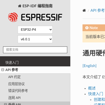
ESP-IDF 编程指南
API 参考
Note
当前版本已发布
通用硬件
快速入门
[English]
API 参考
本文介绍了 
API 约定
应用层协议
概述
错误代码参考
快速入门
连网 API
创建和
外设 API