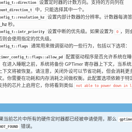
设置定时器的计数方向。支持的方向列在
onfig_t::direction
中，只能选择其中一个。
ount_direction_t
设置内部计数器的分辨率。计数器每滴
onfig_t::resolution_hz
n_hz
秒。
设置中断的优先级。如果设置为
，则
onfig_t::intr_priority
0
否则会使用指定的优先级。
通常用来微调驱动的一些行为，包括以下选项：
onfig_t::flags
配置驱动程序是否允许系统在睡
timer_config_t::flags::allow_pd
。在进入睡眠之前，系统将备份 GPTimer 寄存器上下文，当系
上下文将被恢复。请注意，关闭外设可以节省功耗，但会消耗更
文。你需要在功耗和内存消耗之间做权衡。此配置选项依赖于特
支持的芯片上启用它，你将看到类似
not
able
to
power
down
in
l
。
果当前芯片中所有的硬件定时器都已经被申请使用，那么
gptime
错误。
NOT_FOUND