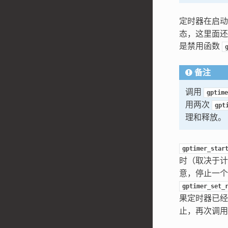
定时器在启
态，这里面还
是禁用函数
备注
调用
gptime
用两次
gpt
理和释放。
gptimer_star
时（取决于计
意，停止一个
gptimer_set_
果定时器已
止，再次调