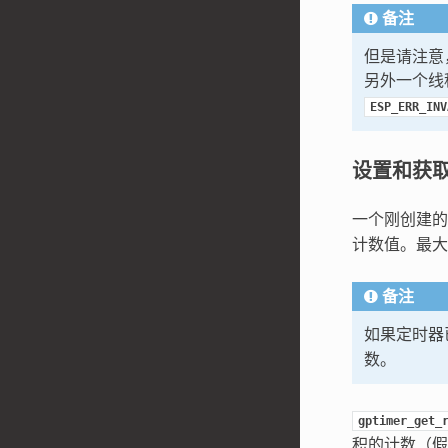
备注
但是请注意
另外一个线
ESP_ERR_INV
设置和获
一个刚创建的
计数值。最
备注
如果定时器
数。
gptimer_get_
积的计数（假