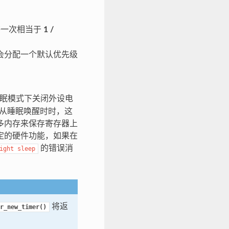
答一次相当于
1 /
会分配一个默认优先级
眠模式下关闭外设电
统从睡眠唤醒时时，这
多内存来保存寄存器上
定的硬件功能，如果在
的错误消
ight
sleep
将返
r_new_timer()