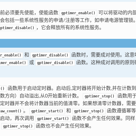
动前必须要先使能，使能函数
可以将驱动的内
gptimer_enable()
会包括一些系统性服务的申请/注册等工作，如申请电源管理锁
，它会释放所有的系统性服务。
gptimer_disable()
和
函数时，需要成对使用。这意
r_enable()
gptimer_disable()
或
函数。这种成对调用的原则
imer_enable()
gptimer_disable()
函数用于启动定时器。启动后,定时器将开始计数,并在计数
t()
数方向）自动溢出,从0开始重新计数。
函数用
gptimer_stop()
定时器并不会将计数器当前的值清零。如果想清零计数器，需要
。
和
函数遵循幂等
raw_count()
gptimer_start()
gptimer_stop()
经启动，再次调用
函数不会产生任何效果。同样
gptimer_start()
用
函数也不会产生任何效果。
gptimer_stop()