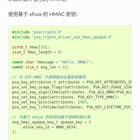
使用基于 eFuse 的 HMAC 密钥：
#include
"psa/crypto.h"
#include
"psa_crypto_driver_esp_hmac_opaque.h"
uint8_t
hmac
[
32
];
size_t
hmac_length
=
0
;
const
char
*
message
=
"Hello, HMAC!"
;
const
size_t
msg_len
=
12
;
// 为 ESP-HMAC 不透明驱动设置密钥属性
psa_key_attributes_t
attributes
=
PSA_KEY_ATTRIBUTES_INIT
;
psa_set_key_usage_flags
(
&
attributes
,
PSA_KEY_USAGE_SIGN_ME
psa_set_key_algorithm
(
&
attributes
,
PSA_ALG_HMAC
(
PSA_ALG_SH
psa_set_key_type
(
&
attributes
,
PSA_KEY_TYPE_HMAC
);
psa_set_key_bits
(
&
attributes
,
256
);
psa_set_key_lifetime
(
&
attributes
,
PSA_KEY_LIFETIME_ESP_HMA
// 为基于 eFuse 的密钥创建不透明密钥引用
esp_hmac_opaque_key_t
opaque_key
=
{
.
efuse_key_id
=
HMAC_KEY4
,
};