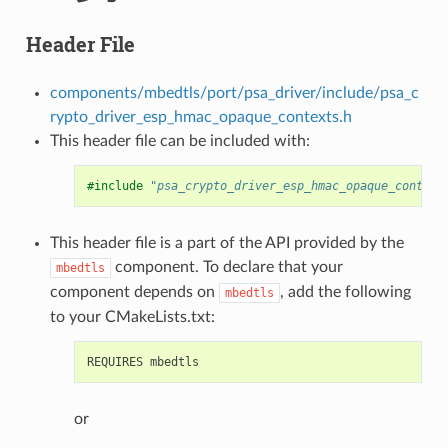
Header File
components/mbedtls/port/psa_driver/include/psa_c
rypto_driver_esp_hmac_opaque_contexts.h
This header file can be included with:
#include
"psa_crypto_driver_esp_hmac_opaque_context
This header file is a part of the API provided by the
component. To declare that your
mbedtls
component depends on
, add the following
mbedtls
to your CMakeLists.txt:
or