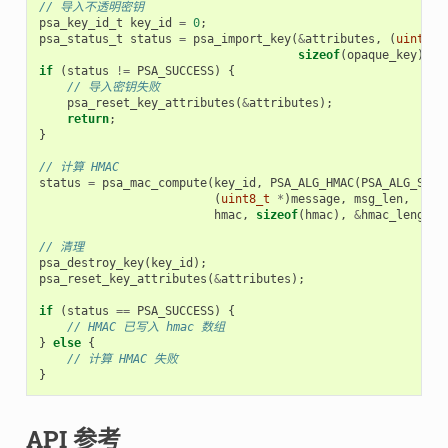
// 导入不透明密钥
psa_key_id_t
key_id
=
0
;
psa_status_t
status
=
psa_import_key
(
&
attributes
,
(
uint8_t
sizeof
(
opaque_key
),
&
if
(
status
!=
PSA_SUCCESS
)
{
// 导入密钥失败
psa_reset_key_attributes
(
&
attributes
);
return
;
}
// 计算 HMAC
status
=
psa_mac_compute
(
key_id
,
PSA_ALG_HMAC
(
PSA_ALG_SHA_
(
uint8_t
*
)
message
,
msg_len
,
hmac
,
sizeof
(
hmac
),
&
hmac_length
)
// 清理
psa_destroy_key
(
key_id
);
psa_reset_key_attributes
(
&
attributes
);
if
(
status
==
PSA_SUCCESS
)
{
// HMAC 已写入 hmac 数组
}
else
{
// 计算 HMAC 失败
}
API 参考