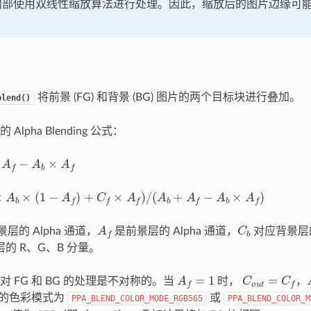
RM 内部使用双线性缩放算法进行处理。因此，缩放后的图片边缘可
将前景 (FG) 和背景 (BG) 图片的两个目标块进行叠加。
blend()
lpha Blending 公式：
f
−
A
b
×
A
f
A
b
×
(
1
−
A
f
)
+
C
f
×
A
f
)
/
(
A
b
+
A
f
−
A
b
×
A
f
)
A
f
C
b
层的 Alpha 通道，
是前景层的 Alpha 通道，
对应背景层的
的 R、G、B 分量。
A
f
=
1
C
o
u
t
=
C
f
 FG 和 BG 的处理是不对称的。当
时，
，
图片的色彩模式为
或
PPA_BLEND_COLOR_MODE_RGB565
PPA_BLEND_COLOR_M
A
f
=
1