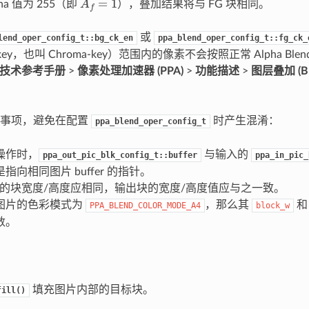
ha 值为 255（即
），叠加结果将与 FG 块相同。
或
lend_oper_config_t::bg_ck_en
ppa_blend_oper_config_t::fg_ck_
-key，也叫 Chroma-key）范围内的像素不会按照正常 Alpha Ble
P4 技术参考手册
>
像素处理加速器 (PPA)
>
功能描述
>
图层叠加 (B
点事项，避免在配置
时产生混淆：
ppa_blend_oper_config_t
操作时，
与输入的
ppa_out_pic_blk_config_t::buffer
ppa_in_pic_
指向相同图片 buffer 的指针。
BG 的块宽度/高度应相同，输出块的宽度/高度值应与之一致。
图片的色彩模式为
，那么其
PPA_BLEND_COLOR_MODE_A4
block_w
数。
填充图片内部的目标块。
fill()