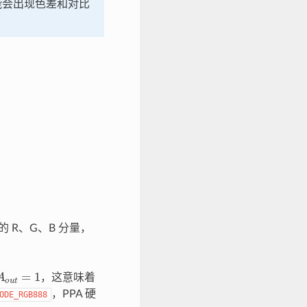
能会出现色差和对比
 R、G、B 分量，
A
o
u
t
=
1
，这意味着
，PPA 硬
ODE_RGB888