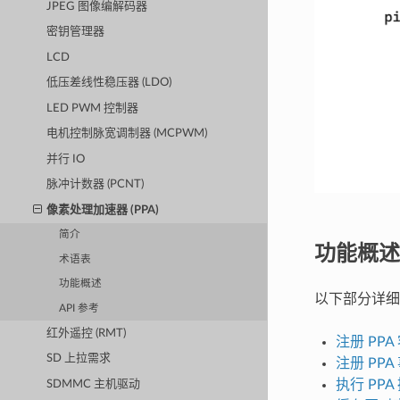
JPEG 图像编解码器
密钥管理器
LCD
低压差线性稳压器 (LDO)
LED PWM 控制器
电机控制脉宽调制器 (MCPWM)
并行 IO
脉冲计数器 (PCNT)
像素处理加速器 (PPA)
简介
功能概述
术语表
功能概述
以下部分详细
API 参考
红外遥控 (RMT)
注册 PPA
SD 上拉需求
注册 PP
执行 PPA
SDMMC 主机驱动