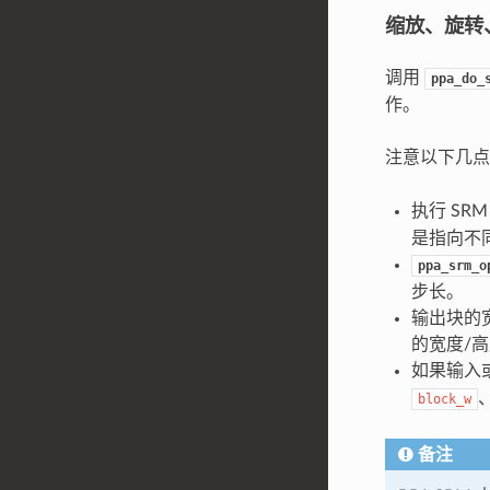
缩放、旋转、
调用
ppa_do_
作。
注意以下几
执行 SR
是指向不同图
ppa_srm_o
步长。
输出块的
的宽度/
如果输入
block_w
备注