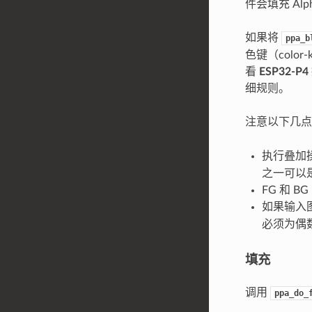
件会填充 Alp
如果将
ppa_b
色键（color
看
ESP32-
细规则。
注意以下几
执行叠加
之一可以是
FG 和 
如果输入
必须为偶
填充
调用
ppa_do_