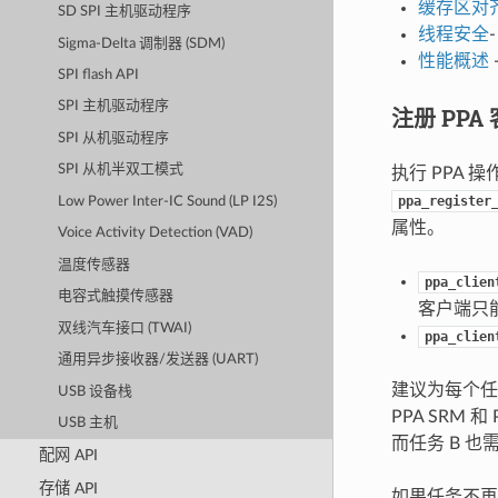
缓存区对
SD SPI 主机驱动程序
线程安全
Sigma-Delta 调制器 (SDM)
性能概述
SPI flash API
SPI 主机驱动程序
注册 PPA
SPI 从机驱动程序
SPI 从机半双工模式
执行 PPA 
ppa_register
Low Power Inter-IC Sound (LP I2S)
属性。
Voice Activity Detection (VAD)
温度传感器
ppa_clien
电容式触摸传感器
客户端只能
双线汽车接口 (TWAI)
ppa_clien
通用异步接收器/发送器 (UART)
建议为每个任
USB 设备栈
PPA SRM
USB 主机
而任务 B 也
配网 API
存储 API
如果任务不再