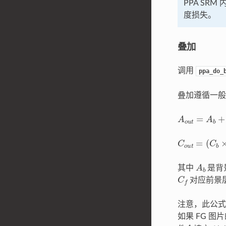
PPA S
度损失。
叠加
调用
ppa_do_
叠加遵循一般的 A
A
o
u
t
=
A
b
+
A
C
o
u
t
=
(
C
b
×
A
b
其中
是背景
C
f
对应前景层
注意，此公式对
如果 FG 