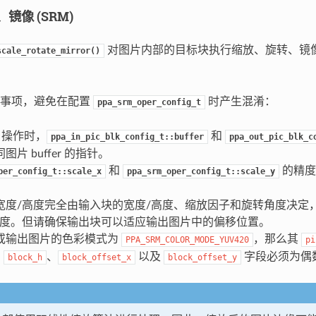
镜像 (SRM)
对图片内部的目标块执行缩放、旋转、镜
scale_rotate_mirror()
点事项，避免在配置
时产生混淆：
ppa_srm_oper_config_t
M 操作时，
和
ppa_in_pic_blk_config_t::buffer
ppa_out_pic_blk_c
片 buffer 的指针。
和
的精度将
per_config_t::scale_x
ppa_srm_oper_config_t::scale_y
宽度/高度完全由输入块的宽度/高度、缩放因子和旋转角度决定
高度。但请确保输出块可以适应输出图片中的偏移位置。
或输出图片的色彩模式为
，那么其
PPA_SRM_COLOR_MODE_YUV420
pi
、
、
以及
字段必须为偶
block_h
block_offset_x
block_offset_y