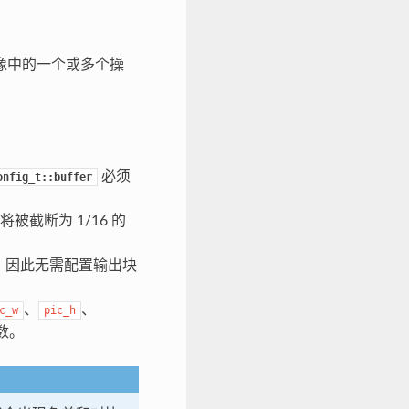
像中的一个或多个操
必须
onfig_t::buffer
被截断为 1/16 的
，因此无需配置输出块
、
、
c_w
pic_h
数。