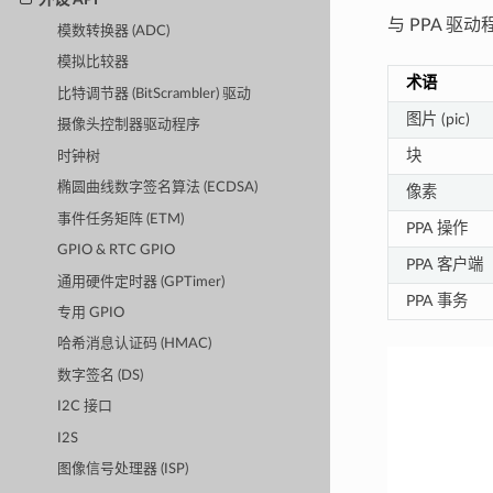
与 PPA 
模数转换器 (ADC)
模拟比较器
术语
比特调节器 (BitScrambler) 驱动
图片 (pic)
摄像头控制器驱动程序
块
时钟树
椭圆曲线数字签名算法 (ECDSA)
像素
事件任务矩阵 (ETM)
PPA 操作
GPIO & RTC GPIO
PPA 客户端
通用硬件定时器 (GPTimer)
PPA 事务
专用 GPIO
哈希消息认证码 (HMAC)
数字签名 (DS)
I2C 接口
I2S
图像信号处理器 (ISP)