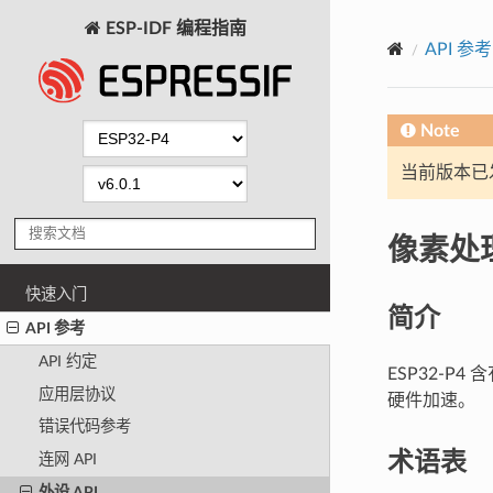
ESP-IDF 编程指南
API 参考
Note
当前版本已发布
像素处理
快速入门
简介
API 参考
API 约定
ESP32-P
应用层协议
硬件加速。
错误代码参考
术语表
连网 API
外设 API