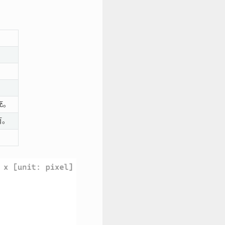
充。
有。