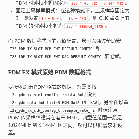
PDM 时钟频率将固定为
。
128
*
48
KHz
=
6.144
MHz
固定上采样率模式
：在这种模式下，上采样率固定为
2。即设置
、
，则 CLK 管脚上的
fp
=
960
fs
=
480
PDM 的时钟频率将为
。
128
*
sample_rate
而 PCM 数据格式下的声道配置，您可以通过帮助宏
和
I2S_PDM_TX_SLOT_PCM_FMT_DEFAULT_CONFIG
来配置。
I2S_PDM_TX_SLOT_PCM_FMT_DAC_DEFAULT_CONFIG
PDM RX 模式原始 PDM 数据格式
要接收原始 PDM 格式的数据，您需要将
设为
i2s_pdm_rx_slot_config_t::data_fmt
。另外在设置
i2s_pdm_data_fmt_t::I2S_PDM_DATA_FMT_RAW
时请注意，
i2s_pdm_rx_clk_config_t::sample_rate_hz
PDM 的采样率通常在若干 MHz，典型值范围一般是
1.024MHz 到 6.144MHz 之间，您可以根据需求来设
置。