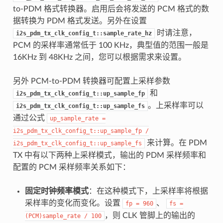
to-PDM 格式转换器。启用后会将发送的 PCM 格式的数
据转换为 PDM 格式发送。另外在设置
时请注意，
i2s_pdm_tx_clk_config_t::sample_rate_hz
PCM 的采样率通常低于 100 KHz，典型值的范围一般是
16KHz 到 48KHz 之间，您可以根据需求来设置。
另外 PCM-to-PDM 转换器可配置上采样参数
和
i2s_pdm_tx_clk_config_t::up_sample_fp
。上采样率可以
i2s_pdm_tx_clk_config_t::up_sample_fs
通过公式
up_sample_rate
=
i2s_pdm_tx_clk_config_t::up_sample_fp
/
来计算。在 PDM
i2s_pdm_tx_clk_config_t::up_sample_fs
TX 中有以下两种上采样模式，输出的 PDM 采样频率和
配置的 PCM 采样频率关系如下：
固定时钟频率模式
：在这种模式下，上采样率将根据
采样率的变化而变化。设置
、
fp
=
960
fs
=
，则 CLK 管脚上的输出的
(PCM)sample_rate
/
100