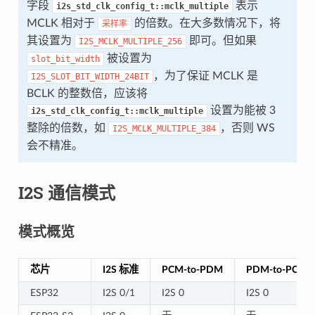
字段
表示
i2s_std_clk_config_t::mclk_multiple
MCLK 相对于
的倍数。在大多数情况下，将
采样率
其设置为
即可。但如果
I2S_MCLK_MULTIPLE_256
被设置为
slot_bit_width
，为了保证 MCLK 是
I2S_SLOT_BIT_WIDTH_24BIT
BCLK 的整数倍，应该将
设置为能被 3
i2s_std_clk_config_t::mclk_multiple
整除的倍数，如
，否则 WS
I2S_MCLK_MULTIPLE_384
会不精准。
I2S 通信模式
模式概览
芯片
I2S 标准
PCM-to-PDM
PDM-to-PCM
ESP32
I2S 0/1
I2S 0
I2S 0