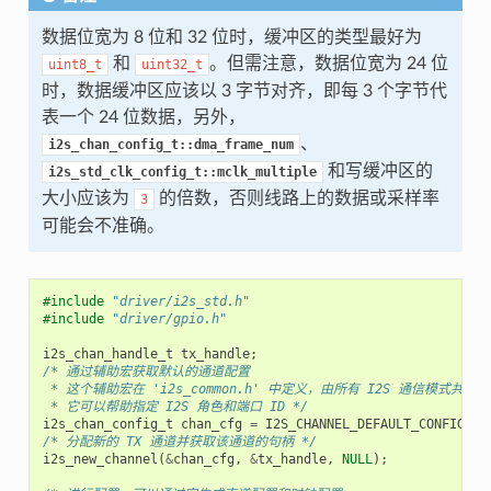
数据位宽为 8 位和 32 位时，缓冲区的类型最好为
和
。但需注意，数据位宽为 24 位
uint8_t
uint32_t
时，数据缓冲区应该以 3 字节对齐，即每 3 个字节代
表一个 24 位数据，另外，
、
i2s_chan_config_t::dma_frame_num
和写缓冲区的
i2s_std_clk_config_t::mclk_multiple
大小应该为
的倍数，否则线路上的数据或采样率
3
可能会不准确。
#include
"driver/i2s_std.h"
#include
"driver/gpio.h"
i2s_chan_handle_t
tx_handle
;
/* 通过辅助宏获取默认的通道配置
 * 这个辅助宏在 'i2s_common.h' 中定义，由所有 I2S 通信模式共享
 * 它可以帮助指定 I2S 角色和端口 ID */
i2s_chan_config_t
chan_cfg
=
I2S_CHANNEL_DEFAULT_CONFIG
(
I2
/* 分配新的 TX 通道并获取该通道的句柄 */
i2s_new_channel
(
&
chan_cfg
,
&
tx_handle
,
NULL
);