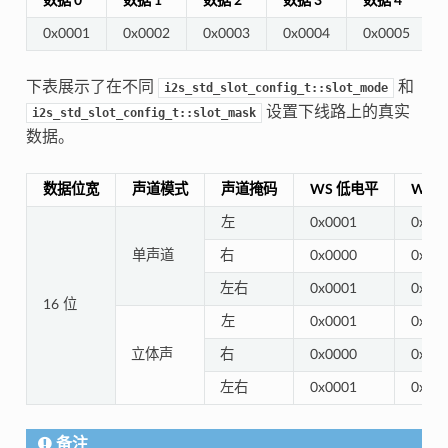
数据 0
数据 1
数据 2
数据 3
数据 4
0x0001
0x0002
0x0003
0x0004
0x0005
下表展示了在不同
和
i2s_std_slot_config_t::slot_mode
设置下线路上的真实
i2s_std_slot_config_t::slot_mask
数据。
数据位宽
声道模式
声道掩码
WS 低电平
WS 
左
0x0001
0x00
单声道
右
0x0000
0x00
左右
0x0001
0x00
16 位
左
0x0001
0x00
立体声
右
0x0000
0x00
左右
0x0001
0x00
备注