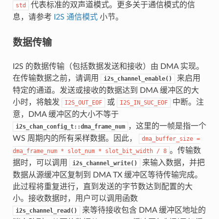
代表标准的双声道模式。更多关于通信模式的信
std
息，请参考
I2S 通信模式
小节。
数据传输
I2S 的数据传输（包括数据发送和接收）由 DMA 实现。
在传输数据之前，请调用
来启用
i2s_channel_enable()
特定的通道。发送或接收的数据达到 DMA 缓冲区的大
小时，将触发
或
中断。注
I2S_OUT_EOF
I2S_IN_SUC_EOF
意，DMA 缓冲区的大小不等于
，这里的一帧是指一个
i2s_chan_config_t::dma_frame_num
WS 周期内的所有采样数据。因此，
dma_buffer_size
=
。传输数
dma_frame_num
*
slot_num
*
slot_bit_width
/
8
据时，可以调用
来输入数据，并把
i2s_channel_write()
数据从源缓冲区复制到 DMA TX 缓冲区等待传输完成。
此过程将重复进行，直到发送的字节数达到配置的大
小。接收数据时，用户可以调用函数
来等待接收包含 DMA 缓冲区地址的
i2s_channel_read()