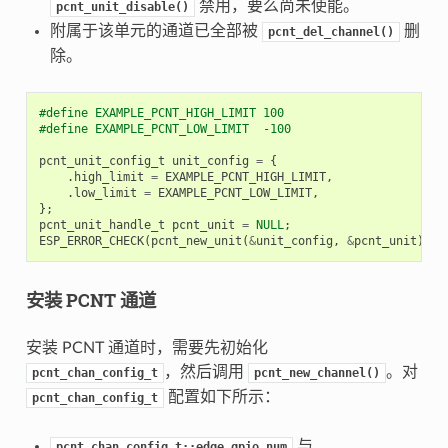
禁用，要么尚未使能。
pcnt_unit_disable()
附属于该单元的通道已全部被
删
pcnt_del_channel()
除。
#define EXAMPLE_PCNT_HIGH_LIMIT 100
#define EXAMPLE_PCNT_LOW_LIMIT  -100
pcnt_unit_config_t
unit_config
=
{
.
high_limit
=
EXAMPLE_PCNT_HIGH_LIMIT
,
.
low_limit
=
EXAMPLE_PCNT_LOW_LIMIT
,
};
pcnt_unit_handle_t
pcnt_unit
=
NULL
;
ESP_ERROR_CHECK
(
pcnt_new_unit
(
&
unit_config
,
&
pcnt_unit
));
安装 PCNT 通道
安装 PCNT 通道时，需要先初始化
，然后调用
。对
pcnt_chan_config_t
pcnt_new_channel()
配置如下所示：
pcnt_chan_config_t
与
pcnt_chan_config_t::edge_gpio_num