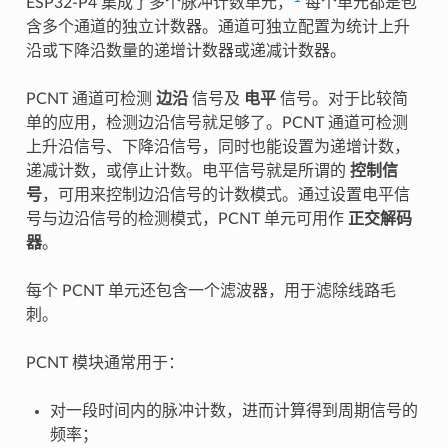
ESP32-P4 集成了多个脉冲计数单元，
每个单元都是包
含多个通道的独立计数器。通道可独立配置为统计上升
沿或下降沿数量的递增计数器或递减计数器。
PCNT 通道可检测
边沿
信号及
电平
信号。对于比较简
单的应用，检测边沿信号就足够了。PCNT 通道可检测
上升沿信号、下降沿信号，同时也能设置为递增计数，
递减计数，或停止计数。电平信号就是所谓的
控制信
号
，可用来控制边沿信号的计数模式。通过设置电平信
号与边沿信号的检测模式，PCNT 单元可用作
正交解码
器
。
每个 PCNT 单元还包含一个滤波器，用于滤除线路毛
刺。
PCNT 模块通常用于：
对一段时间内的脉冲计数，进而计算得到周期信号的
频率；