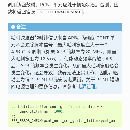
调用该函数时，PCNT 单元应处于初始状态。否则，函
数将返回错误
。
ESP_ERR_INVALID_STATE
备注
毛刺滤波器的时钟信息来自 APB。为确保 PCNT 单
元不会滤除脉冲信号，最大毛刺宽度应大于一个
APB_CLK 周期（如果 APB 的频率为 80 MHz，则最
大毛刺宽度为 12.5 ns）。使能动态频率缩放 (DFS)
后，APB 的频率会发生变化，从而最大毛刺宽度也会
发生变化，这会导致计数器无法正常工作。因此，驱
动会为每个 PCNT 单元安装电源锁。关于 PCNT 驱动
的电源管理的更多信息，请参考
电源管理
。
pcnt_glitch_filter_config_t
filter_config
=
{
.
max_glitch_ns
=
1000
,
};
ESP_ERROR_CHECK
(
pcnt_unit_set_glitch_filter
(
pcnt_unit
,
&
fi