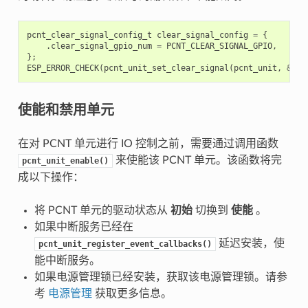
pcnt_clear_signal_config_t
clear_signal_config
=
{
.
clear_signal_gpio_num
=
PCNT_CLEAR_SIGNAL_GPIO
,
};
ESP_ERROR_CHECK
(
pcnt_unit_set_clear_signal
(
pcnt_unit
,
&
cle
使能和禁用单元
在对 PCNT 单元进行 IO 控制之前，需要通过调用函数
来使能该 PCNT 单元。该函数将完
pcnt_unit_enable()
成以下操作：
将 PCNT 单元的驱动状态从
初始
切换到
使能
。
如果中断服务已经在
延迟安装，使
pcnt_unit_register_event_callbacks()
能中断服务。
如果电源管理锁已经安装，获取该电源管理锁。请参
考
电源管理
获取更多信息。