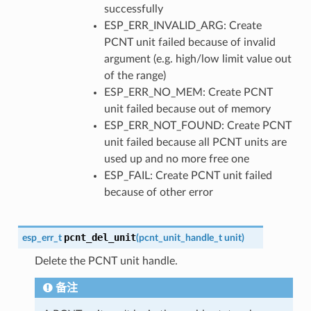
successfully
ESP_ERR_INVALID_ARG: Create
PCNT unit failed because of invalid
argument (e.g. high/low limit value out
of the range)
ESP_ERR_NO_MEM: Create PCNT
unit failed because out of memory
ESP_ERR_NOT_FOUND: Create PCNT
unit failed because all PCNT units are
used up and no more free one
ESP_FAIL: Create PCNT unit failed
because of other error
pcnt_del_unit
esp_err_t
(
pcnt_unit_handle_t
unit
)
Delete the PCNT unit handle.
备注