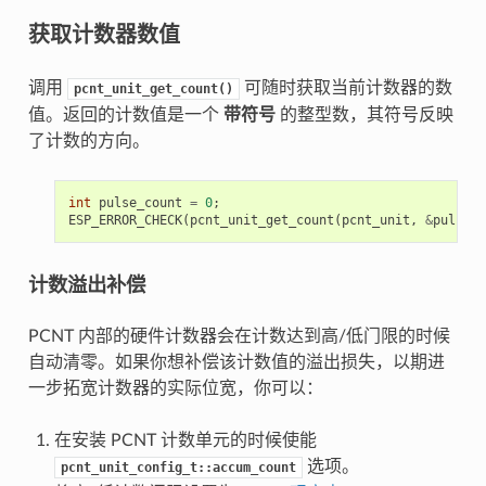
获取计数器数值
调用
可随时获取当前计数器的数
pcnt_unit_get_count()
值。返回的计数值是一个
带符号
的整型数，其符号反映
了计数的方向。
int
pulse_count
=
0
;
ESP_ERROR_CHECK
(
pcnt_unit_get_count
(
pcnt_unit
,
&
pulse_c
计数溢出补偿
PCNT 内部的硬件计数器会在计数达到高/低门限的时候
自动清零。如果你想补偿该计数值的溢出损失，以期进
一步拓宽计数器的实际位宽，你可以：
在安装 PCNT 计数单元的时候使能
选项。
pcnt_unit_config_t::accum_count