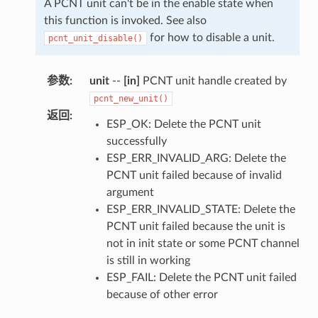
A PCNT unit can't be in the enable state when
this function is invoked. See also
for how to disable a unit.
pcnt_unit_disable()
参数
:
unit
--
[in]
PCNT unit handle created by
pcnt_new_unit()
返回
:
ESP_OK: Delete the PCNT unit
successfully
ESP_ERR_INVALID_ARG: Delete the
PCNT unit failed because of invalid
argument
ESP_ERR_INVALID_STATE: Delete the
PCNT unit failed because the unit is
not in init state or some PCNT channel
is still in working
ESP_FAIL: Delete the PCNT unit failed
because of other error