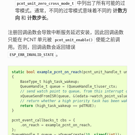
中列出了所有可能的过
pcnt_unit_zero_cross_mode_t
零模式。通常，不同的过零模式意味着不同的
计数方
向
和
计数步长
。
注册回调函数会导致中断服务延迟安装，因此回调函数
只能在 PCNT 单元被
使能之前调
pcnt_unit_enable()
用。否则，回调函数会返回错误
。
ESP_ERR_INVALID_STATE
static
bool
example_pcnt_on_reach
(
pcnt_unit_handle_t
unit
,
{
BaseType_t
high_task_wakeup
;
QueueHandle_t
queue
=
(
QueueHandle_t
)
user_ctx
;
// send watch point to queue, from this interrupt call
xQueueSendFromISR
(
queue
,
&
(
edata
->
watch_point_value
),
// return whether a high priority task has been waken 
return
(
high_task_wakeup
==
pdTRUE
);
}
pcnt_event_callbacks_t
cbs
=
{
.
on_reach
=
example_pcnt_on_reach
,
};
QueueHandle_t
queue
=
xQueueCreate
(
10
,
sizeof
(
int
));