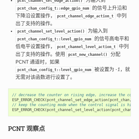
为输入到
pcnt_channel_set_edge_action()
的信号上升沿和
pcnt_chan_config_t::edge_gpio_num
下降沿设置操作，
中列
pcnt_channel_edge_action_t
出了支持的操作。
为输入到
pcnt_channel_set_level_action()
的信号高电平和
pcnt_chan_config_t::level_gpio_num
低电平设置操作，
中列
pcnt_channel_level_action_t
出了支持的操作。使用
分配
pcnt_new_channel()
PCNT 通道时，如果
被设置为
-1
，就
pcnt_chan_config_t::level_gpio_num
无需对该函数进行设置了。
// decrease the counter on rising edge, increase the count
ESP_ERROR_CHECK
(
pcnt_channel_set_edge_action
(
pcnt_chan
,
PC
// keep the counting mode when the control signal is high 
ESP_ERROR_CHECK
(
pcnt_channel_set_level_action
(
pcnt_chan
,
P
PCNT 观察点