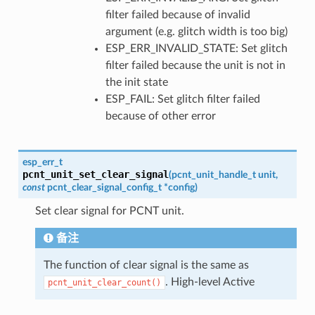
filter failed because of invalid
argument (e.g. glitch width is too big)
ESP_ERR_INVALID_STATE: Set glitch
filter failed because the unit is not in
the init state
ESP_FAIL: Set glitch filter failed
because of other error
esp_err_t
pcnt_unit_set_clear_signal
(
pcnt_unit_handle_t
unit
,
const
pcnt_clear_signal_config_t
*
config
)
Set clear signal for PCNT unit.
备注
The function of clear signal is the same as
. High-level Active
pcnt_unit_clear_count()