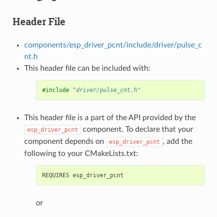
Header File
components/esp_driver_pcnt/include/driver/pulse_c
nt.h
This header file can be included with:
#include
"driver/pulse_cnt.h"
This header file is a part of the API provided by the
component. To declare that your
esp_driver_pcnt
component depends on
, add the
esp_driver_pcnt
following to your CMakeLists.txt:
or