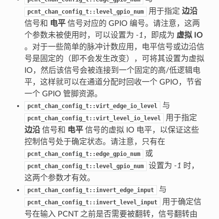
用于指定
边沿
pcnt_chan_config_t::level_gpio_num
信号和
电平
信号对应的 GPIO 编号。请注意，这两
个参数未被使用时，可以设置为
-1
，即成为
虚拟 IO
。对于一些简单的脉冲计数应用，电平信号或边沿信
号是固定的（即不会发生改变），可将其设置为虚拟
IO，然后该信号会被连接到一个固定的高/低逻辑电
平，这样就可以在通道分配时回收一个 GPIO，节省
一个 GPIO 管脚资源。
与
pcnt_chan_config_t::virt_edge_io_level
用于指定
pcnt_chan_config_t::virt_level_io_level
边沿
信号和
电平
信号的虚拟 IO 电平，以保证这些
控制信号处于确定状态。请注意，只有在
或
pcnt_chan_config_t::edge_gpio_num
设置为
-1
时，
pcnt_chan_config_t::level_gpio_num
这两个参数才有效。
与
pcnt_chan_config_t::invert_edge_input
用于确定信
pcnt_chan_config_t::invert_level_input
号在输入 PCNT 之前是否需要被翻转，信号翻转由