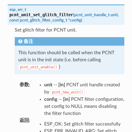
esp_err_t
pcnt_unit_set_glitch_filter
(
pcnt_unit_handle_t
unit
,
const
pcnt_glitch_filter_config_t
*
config
)
Set glitch filter for PCNT unit.
备注
This function should be called when the PCNT
unit is in the init state (i.e. before calling
)
pcnt_unit_enable()
参数
:
unit
--
[in]
PCNT unit handle created
by
pcnt_new_unit()
config
--
[in]
PCNT filter configuration,
set config to NULL means disabling
the filter function
返回
:
ESP_OK: Set glitch filter successfully
ESP_ERR_INVALID_ARG: Set glitch