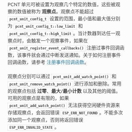
PCNT 单元可被设置为观察几个特定的数值，这些被观
察的数值被称为
观察点
。观察点不能超过
设置的范围，最小值和最大值分别
pcnt_unit_config_t
为
和
pcnt_unit_config_t::low_limit
。当计数器到达任一观
pcnt_unit_config_t::high_limit
察点时，会触发一个观察事件，如果在
注册过事件回调函
pcnt_unit_register_event_callbacks()
数，该事件就会通过中断发送通知。关于如何注册事件
回调函数，请参考
注册事件回调函数
。
观察点分别可以通过
和
pcnt_unit_add_watch_point()
进行添加和删除。常用
pcnt_unit_remove_watch_point()
的观察点包括
过零
、
最大/最小计数
以及其他的阈值。
可用的观察点是有限的，如果
无法获得空闲硬件资源来
pcnt_unit_add_watch_point()
存储观察点，会返回错误
。不能多次
ESP_ERR_NOT_FOUND
添加同一个观察点，否则将返回错误
。
ESP_ERR_INVALID_STATE