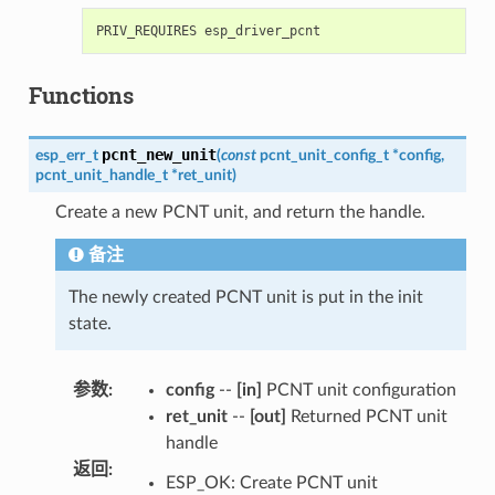
Functions
pcnt_new_unit
esp_err_t
(
const
pcnt_unit_config_t
*
config
,
pcnt_unit_handle_t
*
ret_unit
)
Create a new PCNT unit, and return the handle.
备注
The newly created PCNT unit is put in the init
state.
参数
:
config
--
[in]
PCNT unit configuration
ret_unit
--
[out]
Returned PCNT unit
handle
返回
:
ESP_OK: Create PCNT unit