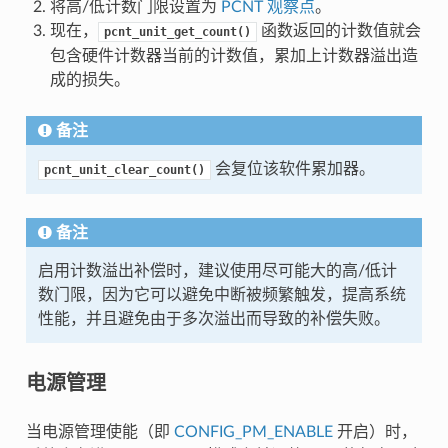
将高/低计数门限设置为
PCNT 观察点
。
现在，
函数返回的计数值就会
pcnt_unit_get_count()
包含硬件计数器当前的计数值，累加上计数器溢出造
成的损失。
备注
会复位该软件累加器。
pcnt_unit_clear_count()
备注
启用计数溢出补偿时，建议使用尽可能大的高/低计
数门限，因为它可以避免中断被频繁触发，提高系统
性能，并且避免由于多次溢出而导致的补偿失败。
电源管理
当电源管理使能（即
CONFIG_PM_ENABLE
开启）时，