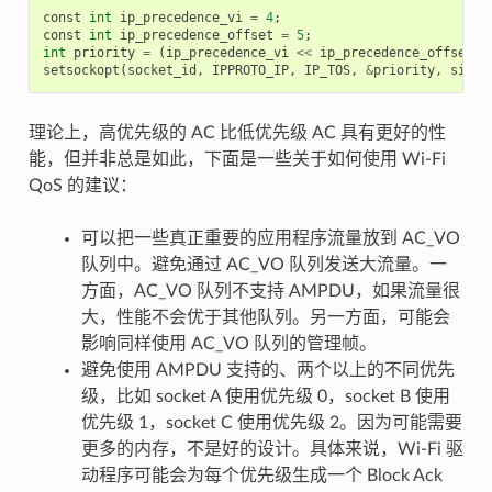
const
int
ip_precedence_vi
=
4
;
const
int
ip_precedence_offset
=
5
;
int
priority
=
(
ip_precedence_vi
<<
ip_precedence_offset
);
setsockopt
(
socket_id
,
IPPROTO_IP
,
IP_TOS
,
&
priority
,
sizeo
理论上，高优先级的 AC 比低优先级 AC 具有更好的性
能，但并非总是如此，下面是一些关于如何使用 Wi-Fi
QoS 的建议：
可以把一些真正重要的应用程序流量放到 AC_VO
队列中。避免通过 AC_VO 队列发送大流量。一
方面，AC_VO 队列不支持 AMPDU，如果流量很
大，性能不会优于其他队列。另一方面，可能会
影响同样使用 AC_VO 队列的管理帧。
避免使用 AMPDU 支持的、两个以上的不同优先
级，比如 socket A 使用优先级 0，socket B 使用
优先级 1，socket C 使用优先级 2。因为可能需要
更多的内存，不是好的设计。具体来说，Wi-Fi 驱
动程序可能会为每个优先级生成一个 Block Ack