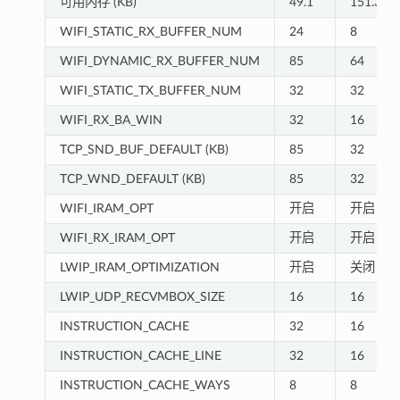
可用内存 (KB)
49.1
151.3
WIFI_STATIC_RX_BUFFER_NUM
24
8
WIFI_DYNAMIC_RX_BUFFER_NUM
85
64
WIFI_STATIC_TX_BUFFER_NUM
32
32
WIFI_RX_BA_WIN
32
16
TCP_SND_BUF_DEFAULT (KB)
85
32
TCP_WND_DEFAULT (KB)
85
32
WIFI_IRAM_OPT
开启
开启
WIFI_RX_IRAM_OPT
开启
开启
LWIP_IRAM_OPTIMIZATION
开启
关闭
LWIP_UDP_RECVMBOX_SIZE
16
16
INSTRUCTION_CACHE
32
16
INSTRUCTION_CACHE_LINE
32
16
INSTRUCTION_CACHE_WAYS
8
8