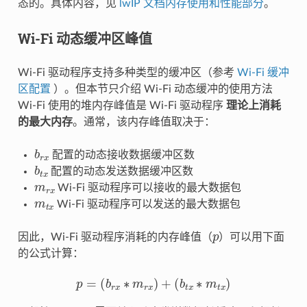
态的。具体内容，见
lwIP 文档内存使用和性能部分
。
Wi-Fi 动态缓冲区峰值
Wi-Fi 驱动程序支持多种类型的缓冲区（参考
Wi-Fi 缓冲
区配置
）。但本节只介绍 Wi-Fi 动态缓冲的使用方法
Wi-Fi 使用的堆内存峰值是 Wi-Fi 驱动程序
理论上消耗
的最大内存
。通常，该内存峰值取决于：
b
r
x
配置的动态接收数据缓冲区数
b
t
x
配置的动态发送数据缓冲区数
m
r
x
Wi-Fi 驱动程序可以接收的最大数据包
m
t
x
Wi-Fi 驱动程序可以发送的最大数据包
p
因此，Wi-Fi 驱动程序消耗的内存峰值（
）可以用下面
的公式计算：
p
=
(
b
r
x
∗
m
r
x
)
+
(
b
t
x
∗
m
t
x
)