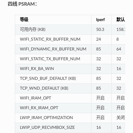
四线 PSRAM：
等级
Iperf
默认
可用内存 (KB)
50.3
158.7
WIFI_STATIC_RX_BUFFER_NUM
24
8
WIFI_DYNAMIC_RX_BUFFER_NUM
85
64
WIFI_STATIC_TX_BUFFER_NUM
32
32
WIFI_RX_BA_WIN
32
16
TCP_SND_BUF_DEFAULT (KB)
85
32
TCP_WND_DEFAULT (KB)
85
32
WIFI_IRAM_OPT
开启
开启
WIFI_RX_IRAM_OPT
开启
开启
LWIP_IRAM_OPTIMIZATION
开启
关闭
LWIP_UDP_RECVMBOX_SIZE
16
16