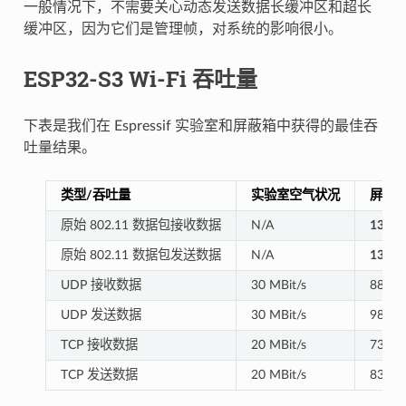
一般情况下，不需要关心动态发送数据长缓冲区和超长
缓冲区，因为它们是管理帧，对系统的影响很小。
ESP32-S3 Wi-Fi 吞吐量
下表是我们在 Espressif 实验室和屏蔽箱中获得的最佳吞
吐量结果。
类型/吞吐量
实验室空气状况
屏蔽
原始 802.11 数据包接收数据
N/A
130 M
原始 802.11 数据包发送数据
N/A
130 M
UDP 接收数据
30 MBit/s
88 MB
UDP 发送数据
30 MBit/s
98 MB
TCP 接收数据
20 MBit/s
73 MB
TCP 发送数据
20 MBit/s
83 MB