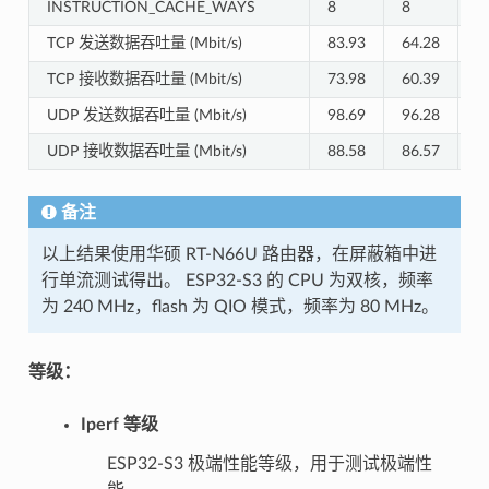
INSTRUCTION_CACHE_WAYS
8
8
4
TCP 发送数据吞吐量 (Mbit/s)
83.93
64.28
2
TCP 接收数据吞吐量 (Mbit/s)
73.98
60.39
1
UDP 发送数据吞吐量 (Mbit/s)
98.69
96.28
4
UDP 接收数据吞吐量 (Mbit/s)
88.58
86.57
5
备注
以上结果使用华硕 RT-N66U 路由器，在屏蔽箱中进
行单流测试得出。 ESP32-S3 的 CPU 为双核，频率
为 240 MHz，flash 为 QIO 模式，频率为 80 MHz。
等级：
Iperf 等级
ESP32-S3 极端性能等级，用于测试极端性