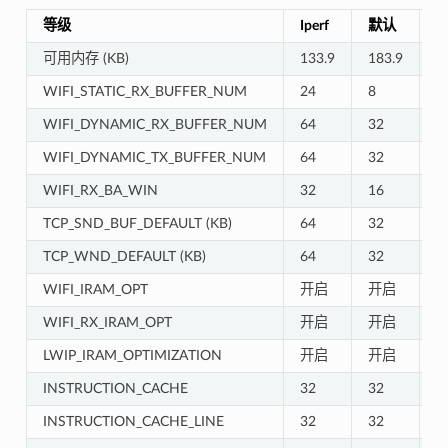
等级
Iperf
默认
可用内存 (KB)
133.9
183.9
2
WIFI_STATIC_RX_BUFFER_NUM
24
8
3
WIFI_DYNAMIC_RX_BUFFER_NUM
64
32
6
WIFI_DYNAMIC_TX_BUFFER_NUM
64
32
6
WIFI_RX_BA_WIN
32
16
6
TCP_SND_BUF_DEFAULT (KB)
64
32
6
TCP_WND_DEFAULT (KB)
64
32
6
WIFI_IRAM_OPT
开启
开启
WIFI_RX_IRAM_OPT
开启
开启
LWIP_IRAM_OPTIMIZATION
开启
开启
INSTRUCTION_CACHE
32
32
1
INSTRUCTION_CACHE_LINE
32
32
3