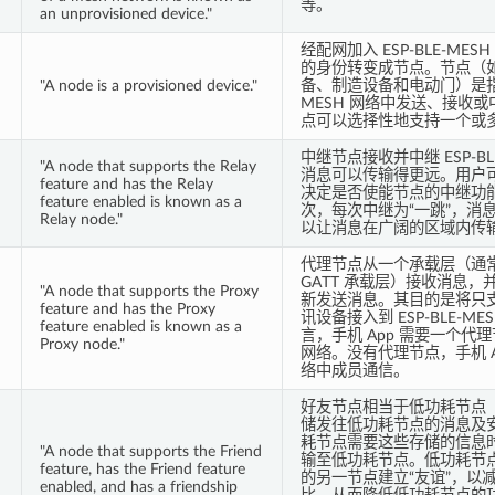
等。
an unprovisioned device."
经配网加入 ESP-BLE-ME
的身份转变成节点。节点（
"A node is a provisioned device."
备、制造设备和电动门）是指能在
MESH 网络中发送、接收
点可以选择性地支持一个或
中继节点接收并中继 ESP-BL
"A node that supports the Relay
消息可以传输得更远。用户
feature and has the Relay
决定是否使能节点的中继功
feature enabled is known as a
次，每次中继为“一跳”，消息
Relay node."
以让消息在广阔的区域内传
代理节点从一个承载层（通
GATT 承载层）接收消息
"A node that supports the Proxy
新发送消息。其目的是将只支持
feature and has the Proxy
讯设备接入到 ESP-BLE-M
feature enabled is known as a
言，手机 App 需要一个代理
Proxy node."
网络。没有代理节点，手机 Ap
络中成员通信。
好友节点相当于低功耗节点（
储发往低功耗节点的消息及
耗节点需要这些存储的信息
"A node that supports the Friend
输至低功耗节点。低功耗节
feature, has the Friend feature
的另一节点建立“友谊”，以
enabled, and has a friendship