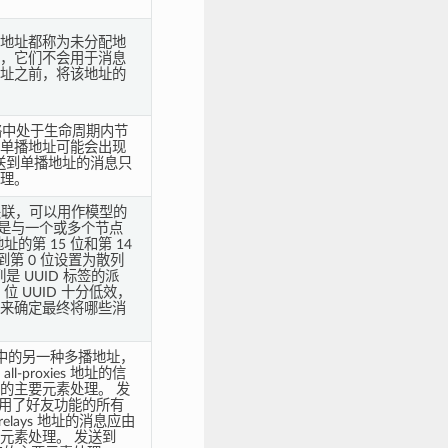
地址都称为未分配地
，它们不会用于消息
址之前，将该地址的
给网络中处于生命周期内节
单播地址可能会出现
送到单播地址的消息只
理。
相关联，可以用作模型的
签是与一个或多个节点
的第 15 位和第 14
位到第 0 位设置为散列
是 UUID 标签的派
位 UUID 十分低效，
来确定最终将哪些消
 网络中的另一种多播地址，
proxies 地址的信
的主要元素处理。 发
应由启用了好友功能的所有
elays 地址的消息应由
元素处理。 发送到