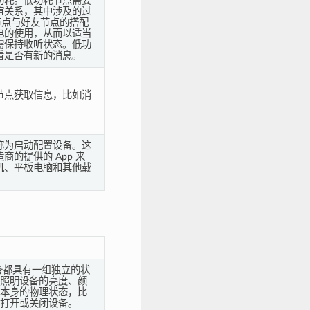
功耗。低功耗节点需要
谊关系，其中涉及的过
节点与好友节点的搭配
电的使用，从而以适当
需保持收听状态。低功
看是否有新的消息。
节点获取信息，比如消
称为启动配置设备。这
的提供的 App 来
机、平板电脑和其他载
台设备都具有一组独立的状
照明设备的亮度、颜
本身的物理状态，比
打开或关闭设备。