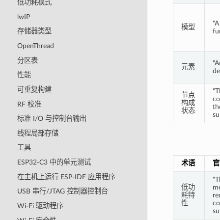
低功耗模式
lwIP
"A
模型
fu
存储器类型
OpenThread
分区表
"A
元素
de
性能
可重复构建
"T
节点
co
构成
RF 校准
th
状态
su
标准 I/O 与控制台输出
线程局部存储
工具
ESP32-C3 中的单元测试
术语
官
在主机上运行 ESP-IDF 应用程序
"T
低功
me
USB 串行/JTAG 控制器控制台
耗特
re
性
co
Wi-Fi 驱动程序
su