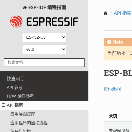
ESP-IDF 编程指南
API 指南
Note
当前版本已发布
ESP-B
快速入门
API 参考
[English]
H/W 硬件参考
API 指南
应用层跟踪库
术语
应用程序的启动流程
未配网设备
®
蓝牙
架构