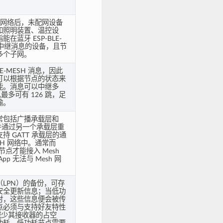
SH 网络后，未配网设备
如照明装置、温控设
蓝牙 ESP-BLE-
或中继消息的设备，且节
多个子网。
E-MESH 消息，因此
可以根据节点的状态来
能。消息可以中继多
最多可有 126 跳，足
输。
常包括广播承载层和
，并通过另一个承载层重
 GATT 承载层的通
ESH 网络中。通常而
节点才能接入 Mesh
p 无法与 Mesh 网
LPN）的备份，可存
安全更新信息；当低功
时，这些信息便会被传
点必须与支持好友特性
减少其接收器的占空