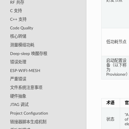
好友节点
RF 共存
C 支持
C++ 支持
Code Quality
核心转储
低功耗节点
测量模组功耗
Deep-sleep 唤醒存根
启动配置设
错误处理
备（以下称
为
ESP-WIFI-MESH
Provisioner
严重错误
文件系统注意事项
硬件抽象
术语
官
JTAG 调试
Project Configuration
"A
状态
of
链接器脚本生成机制
el