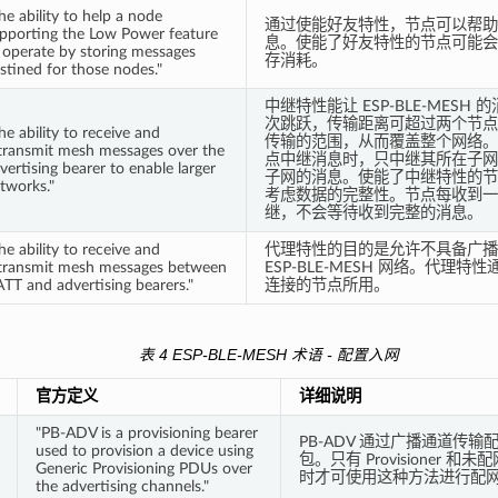
he ability to help a node
通过使能好友特性，节点可以帮助
pporting the Low Power feature
息。使能了好友特性的节点可能会
 operate by storing messages
存消耗。
stined for those nodes."
中继特性能让 ESP-BLE-MES
次跳跃，传输距离可超过两个节点
he ability to receive and
传输的范围，从而覆盖整个网络。
transmit mesh messages over the
点中继消息时，只中继其所在子网
vertising bearer to enable larger
子网的消息。使能了中继特性的节
tworks."
考虑数据的完整性。节点每收到一
继，不会等待收到完整的消息。
he ability to receive and
代理特性的目的是允许不具备广播
transmit mesh messages between
ESP-BLE-MESH 网络。代理特
TT and advertising bearers."
连接的节点所用。
表 4 ESP-BLE-MESH 术语 - 配置入网
官方定义
详细说明
"PB-ADV is a provisioning bearer
PB-ADV 通过广播通道传
used to provision a device using
包。只有 Provisioner 和
Generic Provisioning PDUs over
时才可使用这种方法进行配
the advertising channels."