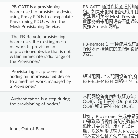
"PB-GATT is a provisioning
PB-GATT 通过连接通道
bearer used to provision a device
包。如果未配网设备想使用
using Proxy PDUs to encapsulate
要实现相关的 Mesh Provision
Provisioning PDUs within the
此服务的未配网设备不能通过 P
Mesh Provisioning Service."
网接入 mesh 网络。
"The PB-Remote provisioning
bearer uses the existing mesh
PB-Remote 是一种使用
network to provision an
配网器直接通信的未配网设
unprovisioned device that is not
方式。
within immediate radio range of
the Provisioner."
"Provisioning is a process of
adding an unprovisioned device
经过配网，“未配网设备”的身
to a mesh network, managed by
ESP-BLE-MESH 网络中的
a Provisioner."
未配网设备有四种认证方法：输入
"Authentication is a step during
OOB)、输出带外 (Output OO
the provisioning of nodes."
OOB) 和无带外 (No OOB)。
比如，Provisioner 生
户采取适当操作将随机数输
照明开关为例，用户可以在
Input Out-of-Band
钮，以这种形式输入 Provisi
输入带外认证方法与输出带