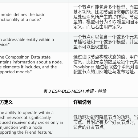
一个节点可能包含多个模型，而每
基本功能，比如节点所需要的状态
 model defines the basic
及处理消息所产生的动作等。节点
nctionality of a node."
型的，模型可分为 SIG 模型和自定
定义，而后者由用户定义。
一个节点可以包含一个或多个元素
n addressable entity within a
单播地址和一个或多个模型，并且
vice."
型不可以出现重复。
he Composition Data state
通过读取节点构成状态的值，用户
ntains information about a node,
信息，比如元素的数量及每个元素
e elements it includes, and the
Provisioner 通过获取这个消
pported models."
配置节点的订阅地址与发布地址。
表 3 ESP-BLE-MESH 术语 - 特性
方定义
详细说明
he ability to operate within a
sh network at significantly
低功耗功能可降低节点的功耗。当
duced receiver duty cycles only in
节点、且附近有多个好友节点时，
njunction with a node
适合的好友节点。
pporting the Friend feature."