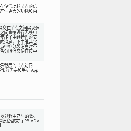
存储低功耗节点的信
产生更大的功耗和内
H 的消息在节点之间实现多
之间直接进行无线电
使能了中继特性的节
的消息，不中继其它
点中继分段消息时不
条分段消息便直接中
承载层的节点访问
性通常为需要和手机 App
输配网过程中产生的数据
未配网设备都支持 PB-ADV
网。