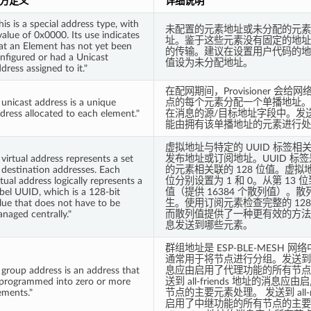
方定义
详细说明
his is a special address type, with
未配置的元素地址或未分配的元素
value of 0x0000. Its use indicates
址。鉴于这些元素没有固定的地址
at an Element has not yet been
的传输。建议在设置用户代码的地
nfigured or had a Unicast
值设为未分配地址。
dress assigned to it."
在配网期间，Provisioner 会
 unicast address is a unique
点的每个元素分配一个单播地址。
dress allocated to each element."
在消息的源/目标地址字段中。发
能由拥有该单播地址的元素进行处
虚拟地址与特定的 UUID 标签
 virtual address represents a set
发布地址或订阅地址。UUID 标
 destination addresses. Each
的元素相关联的 128 位值。虚拟地址
rtual address logically represents a
位分别设置为 1 和 0。从第 13 
bel UUID, which is a 128-bit
值（提供 16384 个散列值）。散列
lue that does not have to be
生。使用订阅元素检查完整的 128 
naged centrally."
而散列值提供了一种更有效的方法
息发送到哪些元素。
群组地址是 ESP-BLE-MESH
通常用于将节点进行分组。发送到 all-
 group address is an address that
息应由启用了代理功能的所有节点
 programmed into zero or more
送到 all-friends 地址的消息
ements."
节点的主要元素处理。 发送到 all-r
启用了中继功能的所有节点的主要