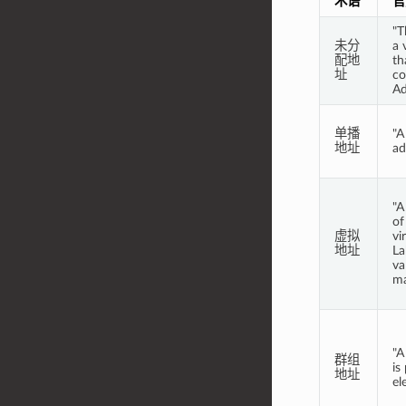
术语
官
"T
未分
a 
配地
th
址
co
Ad
单播
"A
地址
ad
"A
of
虚拟
vi
地址
La
va
ma
"A
群组
is
地址
el