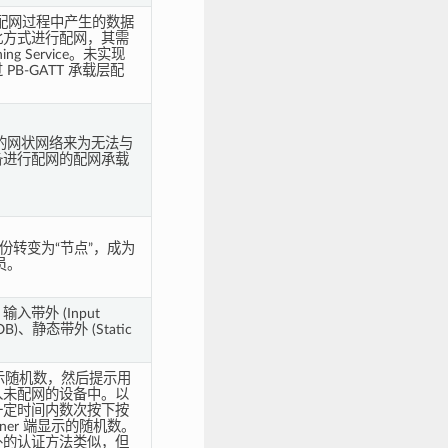
传输配网过程中产生的数据
此方式进行配网，其需
ing Service。未实现
B-GATT 承载层配
现有的网状网络来为无法与
备进行配网的配网承载
份转变为“节点”，成为
一员。
带外 (Input
B)、静态带外 (Static
成并显示随机数，然后提示用
入未配网的设备中。以
一定时间内数次按下按
oner 端显示的随机数。
外的认证方法类似，但