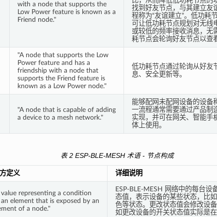
比，从而降低低功耗节点的
with a node that supports the
找到好友节点，与其建立友
Low Power feature is known as a
程称为“友谊建立”。低功耗
Friend node."
可让低功耗节点规划对无线
或较低的频率接收消息，无
耗节点会轮询好友节点以查
"A node that supports the Low
Power feature and has a
低功耗节点通过轮询从好友
friendship with a node that
息、安全更新等。
supports the Friend feature is
known as a Low Power node."
能够配网未配网设备的设备
"A node that is capable of adding
一流程通常需要通过产品制造商
a device to a mesh network."
实现，并可在网关、智能手
）
体上使用。
表 2 ESP-BLE-MESH 术语 - 节点构成
方定义
详细说明
ESP-BLE-MESH 网络中的每
 value representing a condition
态值，表示设备的某些状态，比如
 an element that is exposed by an
色等状态。更改状态值会修改设备
ement of a node."
如更改设备的开关状态值实际是在