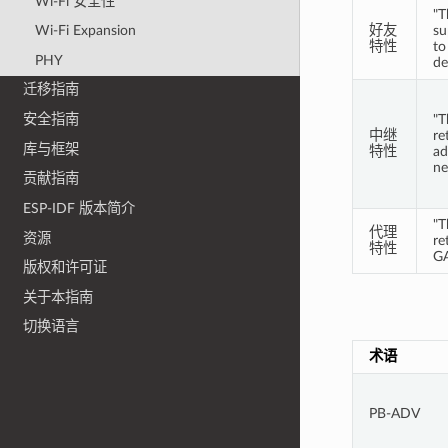
Wi-Fi 安全性
"T
Wi-Fi Expansion
好友
su
特性
to
PHY
de
迁移指南
安全指南
"T
中继
re
库与框架
特性
ad
ne
贡献指南
ESP-IDF 版本简介
"T
代理
资源
re
特性
GA
版权和许可证
关于本指南
切换语言
术语
PB-ADV