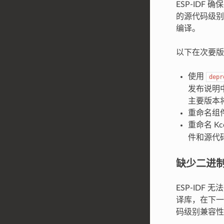
ESP-IDF
的源代码级别
编译。
以下在次要版
使用
depr
发布说明
主要版本
重命名组
重命名 Kco
件和源代码
缺少二进
ESP-IDF
译库，在下一
码级别兼容性