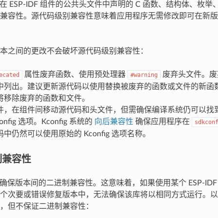
 确保在 ESP-IDF 组件的公共头文件中声明的 C 函数、结构体、
兼容性。源代码级别兼容性意味着应用程序无需修改即可在新版本的 
本之间的更改不会破坏源代码级别兼容性：
属性废弃函数、使用预处理器
废弃头文件。废弃功
ecated
#warning
中列出。建议更新源代码以使用替换被废弃的函数或文件的新函数或文
将移除废弃的函数和文件。
件，在组件间移动源代码和头文件，但需确保编译系统仍可以找
nfig 选项。Kconfig 系统的
向后兼容性
确保应用程序在
sdkcon
中仍然可以使用原始的 Kconfig 选项名称。
制兼容性
 无法确保版本间的二进制兼容性。这意味着，如果使用某个 ESP-ID
个次要或错误修复版本中，无法确保该库将以相同方式运行。以
，但不保证二进制兼容性：