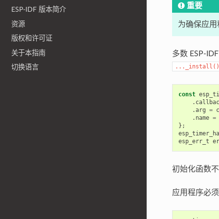
重要
ESP-IDF 版本简介
资源
为确保应用程
版权和许可证
关于本指南
多数 ESP-
..._install(
切换语言
const
esp_t
.
callba
.
arg
=
.
name
=
};
esp_timer_h
esp_err_t
e
初始化函数不
应用程序必须