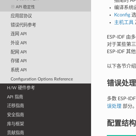
指南的 A
编译系统
API 稳定性
Kconfig
选
应用层协议
主机工具
错误代码参考
连网 API
ESP-ID
外设 API
对于某些第三
ESP-IDF
配网 API
存储 API
以下各节介绍了
系统 API
Configuration Options Reference
错误处理
H/W 硬件参考
API 指南
多数 ESP-ID
迁移指南
误处理
部分。
安全指南
配置结构
库与框架
贡献指南