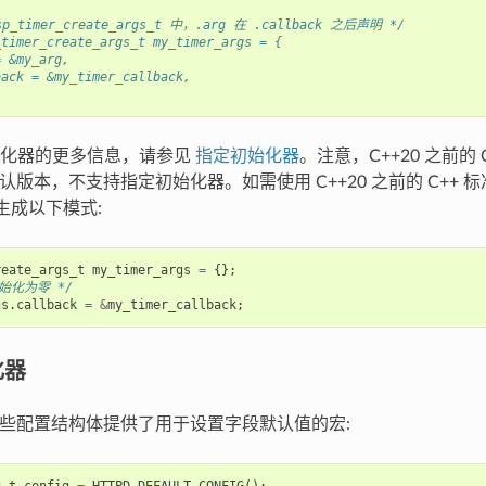
p_timer_create_args_t 中，.arg 在 .callback 之后声明 */
_timer_create_args_t my_timer_args = {
= &my_arg,
back = &my_timer_callback,
始化器的更多信息，请参见
指定初始化器
。注意，C++20 之前的
 的默认版本，不支持指定初始化器。如需使用 C++20 之前的 C++
展生成以下模式:
reate_args_t
my_timer_args
=
{};
始化为零 */
gs
.
callback
=
&
my_timer_callback
;
化器
 为某些配置结构体提供了用于设置字段默认值的宏:
g_t
config
=
HTTPD_DEFAULT_CONFIG
();