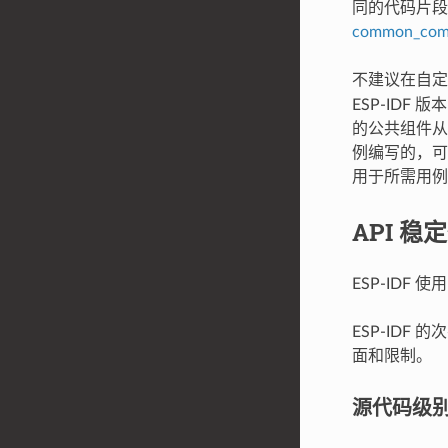
同的代码片段
common_com
不建议在自
ESP-IDF
的公共组件从
例编写的，可
用于所需用例
API 稳
ESP-IDF 使
ESP-ID
面和限制。
源代码级