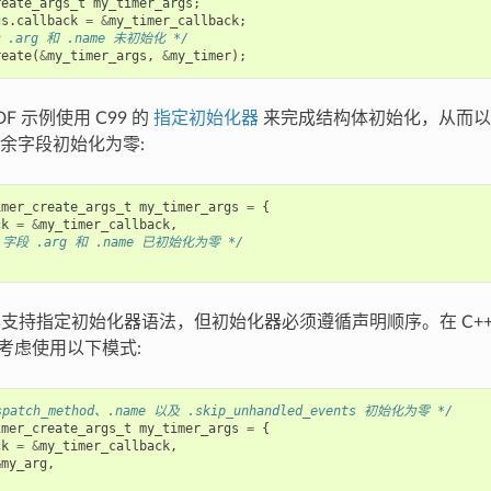
reate_args_t
my_timer_args
;
gs
.
callback
=
&
my_timer_callback
;
 .arg 和 .name 未初始化 */
reate
(
&
my_timer_args
,
&
my_timer
);
IDF 示例使用 C99 的
指定初始化器
来完成结构体初始化，从而以
余字段初始化为零:
imer_create_args_t
my_timer_args
=
{
ck
=
&
my_timer_callback
,
字段 .arg 和 .name 已初始化为零 */
样支持指定初始化器语法，但初始化器必须遵循声明顺序。在 C++ 代
以考虑使用以下模式:
patch_method、.name 以及 .skip_unhandled_events 初始化为零 */
imer_create_args_t
my_timer_args
=
{
ck
=
&
my_timer_callback
,
&
my_arg
,