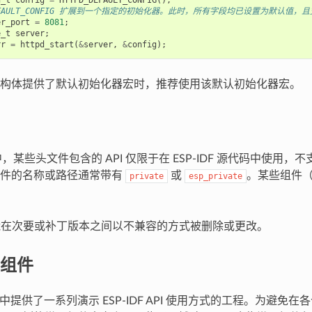
_DEFAULT_CONFIG 扩展到一个指定的初始化器。此时，所有字段均已设置为默认值，
er_port
=
8081
;
e_t
server
;
rr
=
httpd_start
(
&
server
,
&
config
);
构体提供了默认初始化器宏时，推荐使用该默认初始化器宏。
DF 中，某些头文件包含的 API 仅限于在 ESP-IDF 源代码中使用
文件的名称或路径通常带有
或
。某些组件
private
esp_private
 可能在次要或补丁版本之间以不兼容的方式被删除或更改。
组件
 示例中提供了一系列演示 ESP-IDF API 使用方式的工程。为避