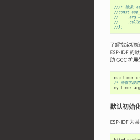
///* 错误：es
//const esp
//    .arg 
//    .call
//};
了解指定初
ESP-IDF
助 GCC 扩
esp_timer_c
/* 所有字段初
my_timer_ar
默认初始
ESP-IDF
httpd_confi