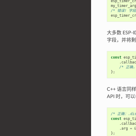
esp_timer_c
my_timer_ar
/* 错误! 字段
esp_timer_c
大多数 ESP-
字段，并将剩
const
esp_t
.
callba
/* 正确，
};
C++ 语言同
API 时，可
/* 正确：.dis
const
esp_t
.
callba
.
arg
=
};