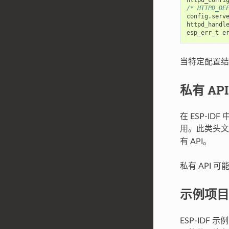
/* HTTPD
config
.
serv
httpd_handl
esp_err_t
e
当特定配置结
私有 API
在 ESP-I
用。此类头
有 API。
私有 API
示例项目
ESP-IDF