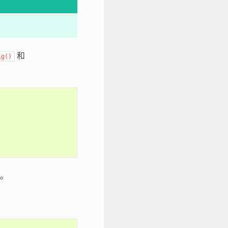
和
ig()
。