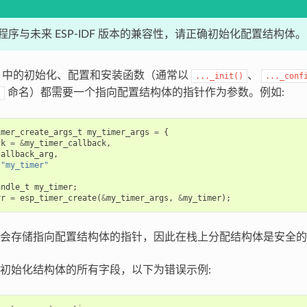
序与未来 ESP-IDF 版本的兼容性，请正确初始化配置结构体。
IDF 中的初始化、配置和安装函数（通常以
、
..._init()
..._conf
命名）都需要一个指向配置结构体的指针作为参数。例如:
)
imer_create_args_t
my_timer_args
=
{
ck
=
&
my_timer_callback
,
callback_arg
,
"my_timer"
andle_t
my_timer
;
rr
=
esp_timer_create
(
&
my_timer_args
,
&
my_timer
);
会存储指向配置结构体的指针，因此在栈上分配结构体是安全的
初始化结构体的所有字段，以下为错误示例: