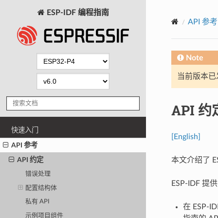
ESP-IDF 编程指南
API 参考
Note
当前版本已发布
API 约
快速入门
[English]
API 参考
本文介绍了 E
API 约定
错误处理
ESP-IDF
配置结构体
私有 API
在 ESP
示例项目组件