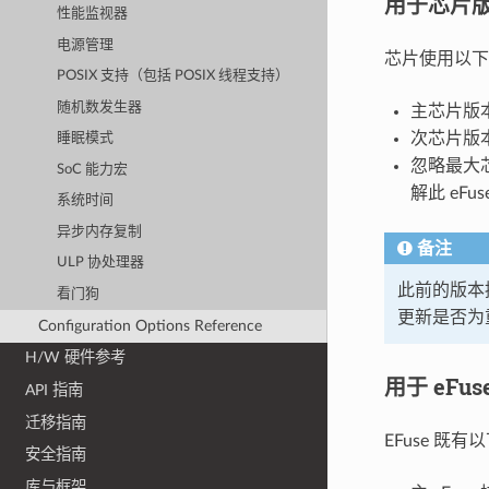
用于芯片版本
性能监视器
电源管理
芯片使用以下几
POSIX 支持（包括 POSIX 线程支持）
随机数发生器
主芯片版本
次芯片版本
睡眠模式
忽略最大芯
SoC 能力宏
解此 eFu
系统时间
异步内存复制
备注
ULP 协处理器
此前的版本控
看门狗
更新是否为
Configuration Options Reference
H/W 硬件参考
用于 eFus
API 指南
迁移指南
EFuse 既
安全指南
库与框架