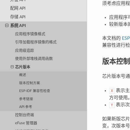
须考虑应用程
配网 API
存储 API
应用程序
较新版本的
系统 API
应用程序镜像格式
本文档的
ES
引导加载程序镜像的格式
兼容性进行检
应用级追踪
版本控制
使用外部堆栈调用函数
芯片版本
概述
芯片版本号
版本控制方案
表示主
X
ESP-IDF 兼容性检查
方可使用
参考链接
表示次
Y
API 参考
控制台终端
如果新版芯片
eFuse 管理器
变，次版本号