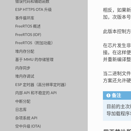
错误代码和辅助函数
相反，如果
ESP HTTPS OTA 升级
加，次版本号
事件循环库
FreeRTOS 概述
此版本控制方
FreeRTOS (IDF)
FreeRTOS（附加功能）
在芯片发生非
堆内存分配
接。在这样便
并重新编译整
基于 MMU 的存储管理
内存同步
当二进制文件
堆内存调试
方案还允许硬
ESP 定时器（高分辨率定时器）
内部 API 和不稳定的 API
备注
中断分配
目前的主次版
日志库
导加载程序
杂项系统 API
空中升级 (OTA)