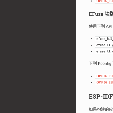
CONFIG_ES
EFuse 块
使用下列 API 
efuse_hal
efuse_ll_
efuse_ll_
下列 Kconf
CONFIG_ES
CONFIG_ES
ESP-I
如果构建的应