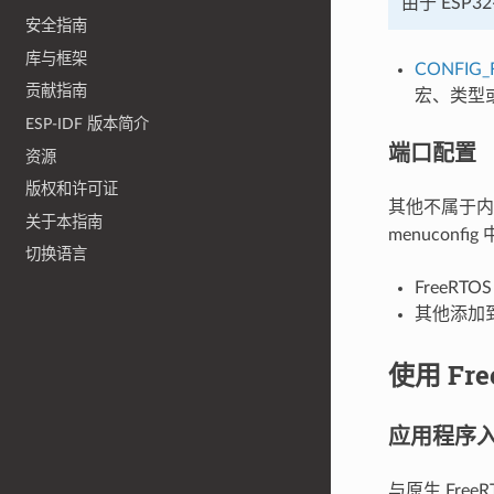
由于 ESP
安全指南
库与框架
CONFIG_
贡献指南
宏、类型或
ESP-IDF 版本简介
端口配置
资源
版权和许可证
其他不属于内核
关于本指南
menucon
切换语言
FreeRT
其他添加到
使用 Fre
应用程序
与原生 FreeR