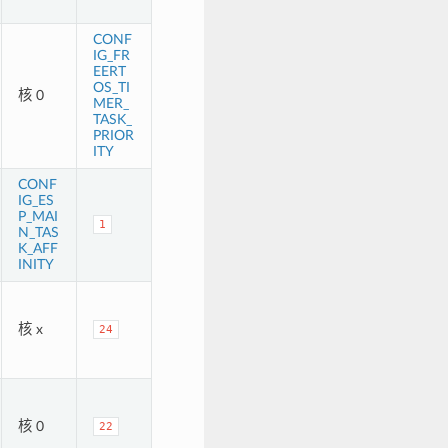
CONF
IG_FR
EERT
OS_TI
核 0
MER_
TASK_
PRIOR
ITY
CONF
IG_ES
P_MAI
1
N_TAS
K_AFF
INITY
核 x
24
核 0
22