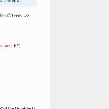
ICORE
配置。
些 FreeRTOS
下的
S/Port
vTaskStartScheduler()