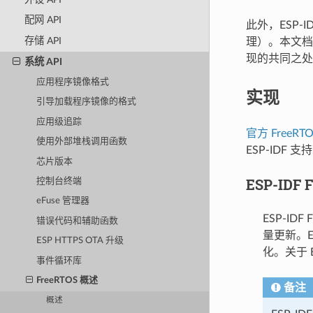
配网 API
此外，ESP-
存储 API
理）。本文档主要
现的共同之处
系统 API
应用程序镜像格式
实现
引导加载程序镜像的格式
应用级追踪
官方 FreeRT
使用外部堆栈调用函数
ESP-IDF 
芯片版本
ESP-IDF 
控制台终端
eFuse 管理器
ESP-IDF
错误代码和辅助函数
量更新。E
ESP HTTPS OTA 升级
化。关于 E
事件循环库
FreeRTOS 概述
备注
概述