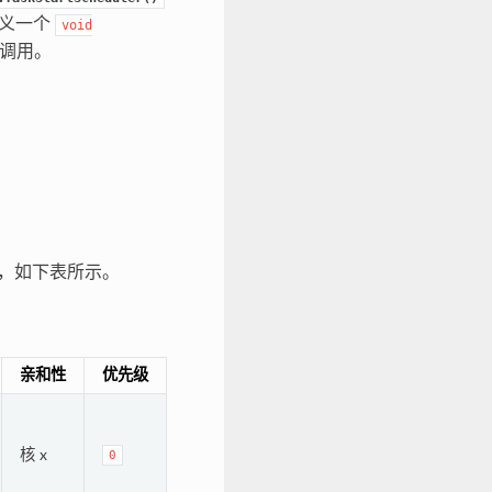
须定义一个
void
动调用。
任务，如下表所示。
亲和性
优先级
核 x
0