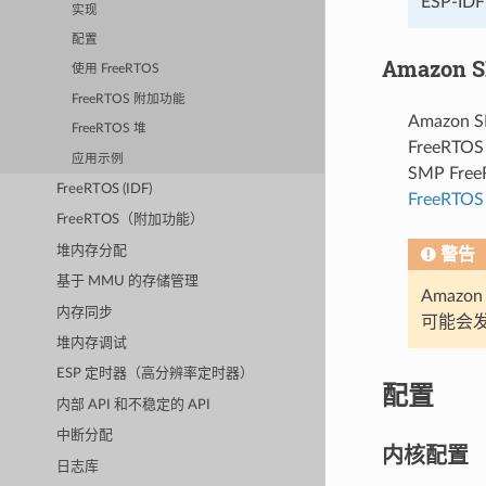
ESP-ID
实现
配置
Amazon S
使用 FreeRTOS
FreeRTOS 附加功能
Amazon 
FreeRTOS 堆
FreeR
应用示例
SMP Fr
FreeRTOS (IDF)
FreeRTO
FreeRTOS（附加功能）
堆内存分配
警告
基于 MMU 的存储管理
Amazo
内存同步
可能会发
堆内存调试
ESP 定时器（高分辨率定时器）
配置
内部 API 和不稳定的 API
中断分配
内核配置
日志库