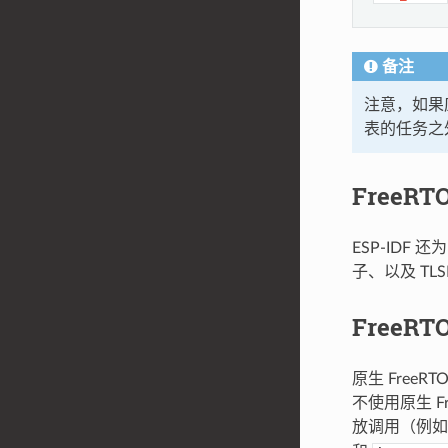
备注
注意，如果应
表的任务之
FreeR
ESP-IDF 还
子、以及 T
FreeRT
原生 FreeRT
不使用原生 Fr
放调用（例