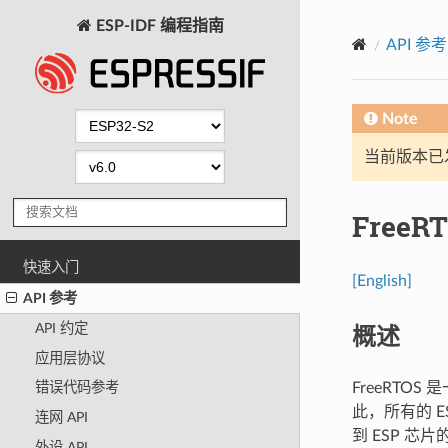
ESP-IDF 编程指南
API 参考
Note
当前版本已发布
FreeR
快速入门
[English]
API 参考
概述
API 约定
应用层协议
FreeRTO
错误代码参考
此，所有的 ES
连网 API
到 ESP 芯片的
外设 API