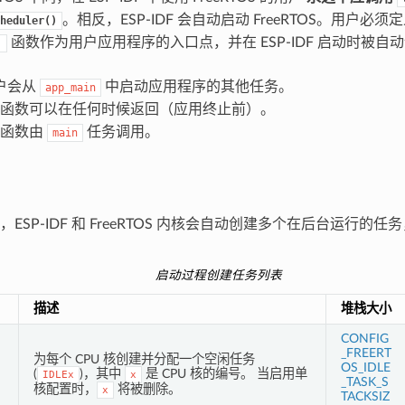
。相反，ESP-IDF 会自动启动 FreeRTOS。用户必
heduler()
函数作为用户应用程序的入口点，并在 ESP-IDF 启动时被自
)
户会从
中启动应用程序的其他任务。
app_main
函数可以在任何时候返回（应用终止前）。
函数由
任务调用。
main
ESP-IDF 和 FreeRTOS 内核会自动创建多个在后台运行的
启动过程创建任务列表
描述
堆栈大小
CONFIG
_FREERT
为每个 CPU 核创建并分配一个空闲任务
OS_IDLE
(
)，其中
是 CPU 核的编号。 当启用单
IDLEx
x
_TASK_S
核配置时，
将被删除。
x
TACKSIZ