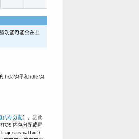
么这些功能可能会在上
tick 钩子和 idle 钩
。
堆内存分配
），因此
eeRTOS 内存分配或释
heap_caps_malloc()