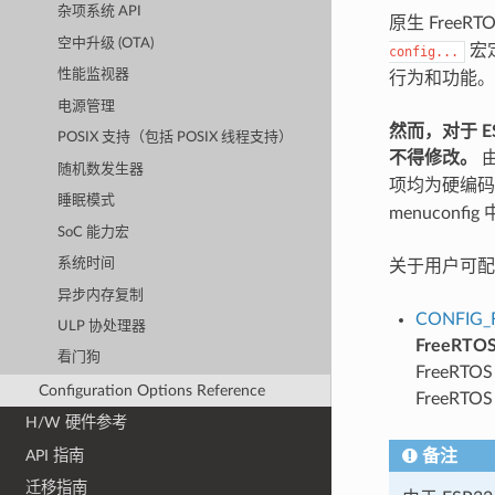
杂项系统 API
原生 Free
空中升级 (OTA)
宏
config...
性能监视器
行为和功能。
电源管理
然而，对于 ES
POSIX 支持（包括 POSIX 线程支持）
不得修改。
由
随机数发生器
项均为硬编
睡眠模式
menuconfig
SoC 能力宏
系统时间
关于用户可
异步内存复制
CONFIG_
ULP 协处理器
FreeRTO
看门狗
FreeR
Configuration Options Reference
FreeRT
H/W 硬件参考
API 指南
备注
迁移指南