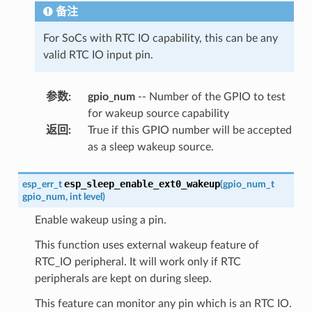
备注
For SoCs with RTC IO capability, this can be any
valid RTC IO input pin.
参数
:
gpio_num
-- Number of the GPIO to test
for wakeup source capability
返回
:
True if this GPIO number will be accepted
as a sleep wakeup source.
esp_sleep_enable_ext0_wakeup
esp_err_t
(
gpio_num_t
gpio_num
,
int
level
)
Enable wakeup using a pin.
This function uses external wakeup feature of
RTC_IO peripheral. It will work only if RTC
peripherals are kept on during sleep.
This feature can monitor any pin which is an RTC IO.