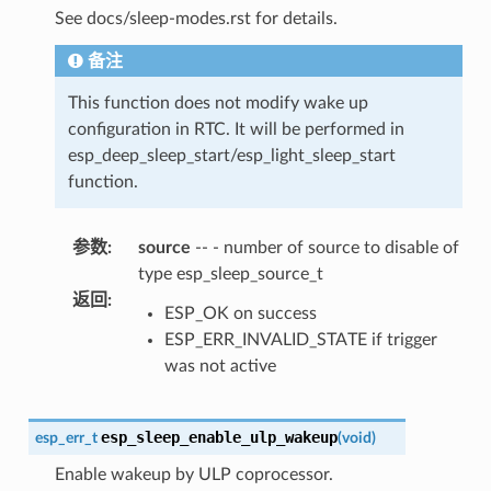
See docs/sleep-modes.rst for details.
备注
This function does not modify wake up
configuration in RTC. It will be performed in
esp_deep_sleep_start/esp_light_sleep_start
function.
参数
:
source
-- - number of source to disable of
type esp_sleep_source_t
返回
:
ESP_OK on success
ESP_ERR_INVALID_STATE if trigger
was not active
esp_sleep_enable_ulp_wakeup
esp_err_t
(
void
)
Enable wakeup by ULP coprocessor.