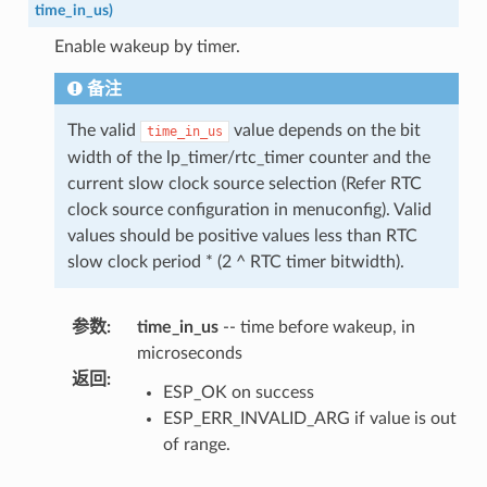
time_in_us
)
Enable wakeup by timer.
备注
The valid
value depends on the bit
time_in_us
width of the lp_timer/rtc_timer counter and the
current slow clock source selection (Refer RTC
clock source configuration in menuconfig). Valid
values should be positive values less than RTC
slow clock period * (2 ^ RTC timer bitwidth).
参数
:
time_in_us
-- time before wakeup, in
microseconds
返回
:
ESP_OK on success
ESP_ERR_INVALID_ARG if value is out
of range.