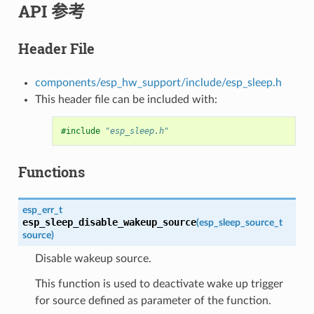
API 参考
Header File
components/esp_hw_support/include/esp_sleep.h
This header file can be included with:
#include
"esp_sleep.h"
Functions
esp_err_t
esp_sleep_disable_wakeup_source
(
esp_sleep_source_t
source
)
Disable wakeup source.
This function is used to deactivate wake up trigger
for source defined as parameter of the function.