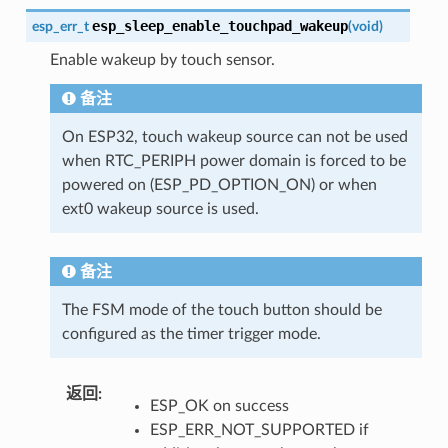
esp_sleep_enable_touchpad_wakeup
esp_err_t
(
void
)
Enable wakeup by touch sensor.
备注
On ESP32, touch wakeup source can not be used
when RTC_PERIPH power domain is forced to be
powered on (ESP_PD_OPTION_ON) or when
ext0 wakeup source is used.
备注
The FSM mode of the touch button should be
configured as the timer trigger mode.
返回
:
ESP_OK on success
ESP_ERR_NOT_SUPPORTED if