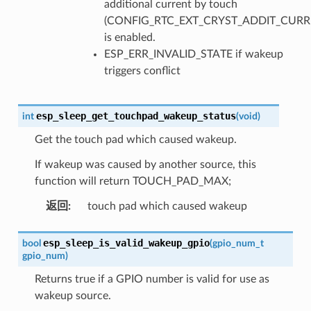
additional current by touch
(CONFIG_RTC_EXT_CRYST_ADDIT_CURR
is enabled.
ESP_ERR_INVALID_STATE if wakeup
triggers conflict
esp_sleep_get_touchpad_wakeup_status
int
(
void
)
Get the touch pad which caused wakeup.
If wakeup was caused by another source, this
function will return TOUCH_PAD_MAX;
返回
:
touch pad which caused wakeup
esp_sleep_is_valid_wakeup_gpio
bool
(
gpio_num_t
gpio_num
)
Returns true if a GPIO number is valid for use as
wakeup source.