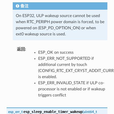
备注
On ESP32, ULP wakeup source cannot be used
when RTC_PERIPH power domain is forced, to be
powered on (ESP_PD_OPTION_ON) or when
ext0 wakeup source is used.
返回
:
ESP_OK on success
ESP_ERR_NOT_SUPPORTED if
additional current by touch
(CONFIG_RTC_EXT_CRYST_ADDIT_CURR
is enabled.
ESP_ERR_INVALID_STATE if ULP co-
processor is not enabled or if wakeup
triggers conflict
esp_sleep_enable_timer_wakeup
esp_err_t
(
uint64_t