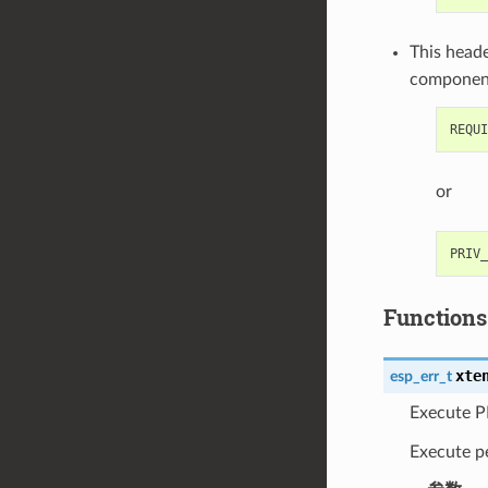
This heade
componen
or
Functions
xte
esp_err_t
Execute 
Execute p