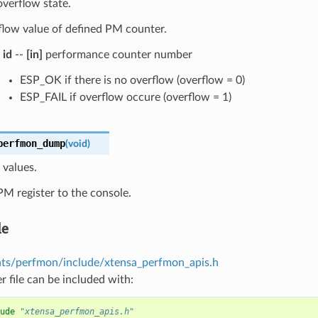
verflow state.
flow value of defined PM counter.
id
--
[in]
performance counter number
ESP_OK if there is no overflow (overflow = 0)
ESP_FAIL if overflow occure (overflow = 1)
perfmon_dump
(
void
)
values.
M register to the console.
le
s/perfmon/include/xtensa_perfmon_apis.h
r file can be included with:
ude
"xtensa_perfmon_apis.h"