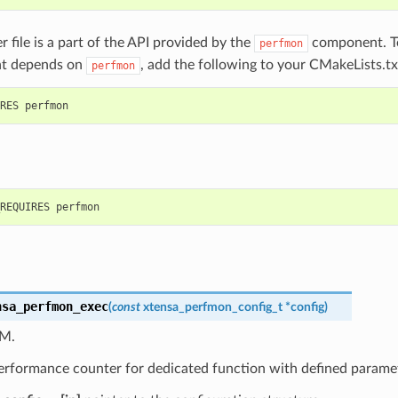
r file is a part of the API provided by the
component. To
perfmon
t depends on
, add the following to your CMakeLists.tx
perfmon
nsa_perfmon_exec
(
const
xtensa_perfmon_config_t
*
config
)
PM.
erformance counter for dedicated function with defined parame