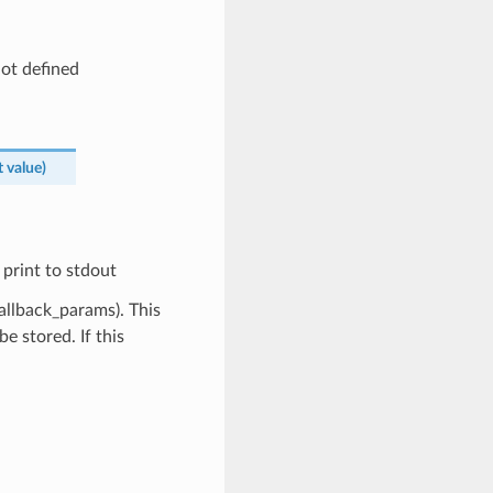
ot defined
t
value
)
 print to stdout
allback_params). This
e stored. If this