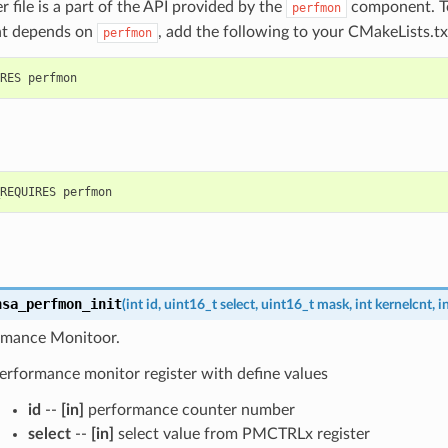
r file is a part of the API provided by the
component. To
perfmon
t depends on
, add the following to your CMakeLists.tx
perfmon
nsa_perfmon_init
(
int
id
,
uint16_t
select
,
uint16_t
mask
,
int
kernelcnt
,
i
ormance Monitoor.
 performance monitor register with define values
id
--
[in]
performance counter number
select
--
[in]
select value from PMCTRLx register