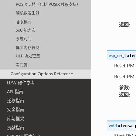
POSIX 支持（包括 POSIX 线程支持）
随机数发生器
睡眠模式
返回
:
SoC 能力宏
系统时间
异步内存复制
xte
esp_err_t
ULP 协处理器
看门狗
Reset PM 
Configuration Options Reference
Reset PM c
H/W 硬件参考
参数
:
API 指南
返回
:
迁移指南
安全指南
库与框架
xtensa_
void
贡献指南
Start PM 