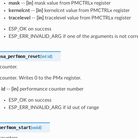
mask
--
[in]
mask value from PMCTRLx register
kernelcnt
--
[in]
kernelcnt value from PMCTRLx register
tracelevel
--
[in]
tracelevel value from PMCTRLx register
ESP_OK on success
ESP_ERR_INVALID_ARG if one of the arguments is not corr
nsa_perfmon_reset
(
int
id
)
counter.
ounter. Writes 0 to the PMx register.
id
--
[in]
performance counter number
ESP_OK on success
ESP_ERR_INVALID_ARG if id out of range
perfmon_start
(
void
)
counters.