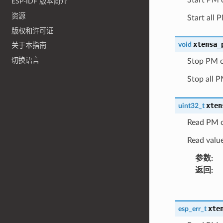
ESP-IDF 版本简介
资源
Start all 
版权和许可证
xtensa_
void
关于本指南
切换语言
Stop PM c
Stop all 
xten
uint32_t
Read PM c
Read valu
参数
:
返回
:
xte
esp_err_t