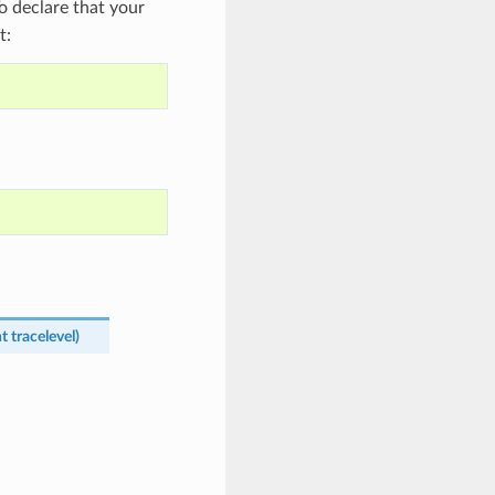
 declare that your
t:
nt
tracelevel
)