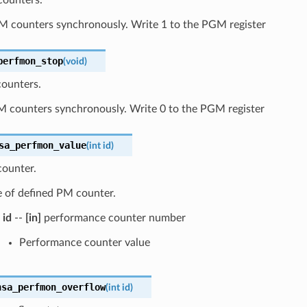
PM counters synchronously. Write 1 to the PGM register
perfmon_stop
(
void
)
ounters.
PM counters synchronously. Write 0 to the PGM register
sa_perfmon_value
(
int
id
)
ounter.
e of defined PM counter.
id
--
[in]
performance counter number
Performance counter value
nsa_perfmon_overflow
(
int
id
)