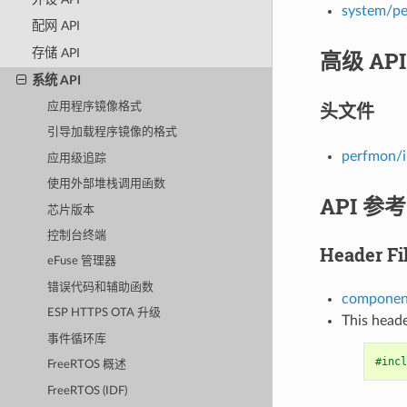
system/p
配网 API
高级 AP
存储 API
系统 API
头文件
应用程序镜像格式
引导加载程序镜像的格式
perfmon/i
应用级追踪
使用外部堆栈调用函数
API 参考
芯片版本
控制台终端
Header Fi
eFuse 管理器
错误代码和辅助函数
component
ESP HTTPS OTA 升级
This heade
事件循环库
#incl
FreeRTOS 概述
FreeRTOS (IDF)