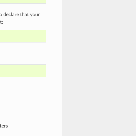
 declare that your
t:
ters