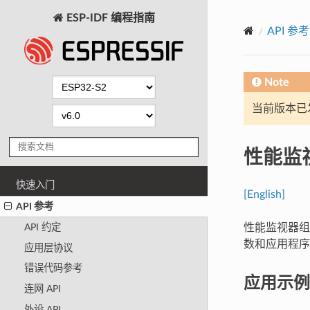
ESP-IDF 编程指南
API 参考
Note
当前版本已发布
性能监
快速入门
[English]
API 参考
性能监视器组件
API 约定
数和应用程序
应用层协议
错误代码参考
应用示例
连网 API
外设 API