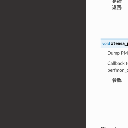
参数
:
返回
:
xtensa_
void
Dump PM r
Callback t
perfmon_co
参数
: