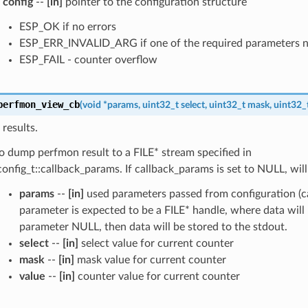
config
--
[in]
pointer to the configuration structure
ESP_OK if no errors
ESP_ERR_INVALID_ARG if one of the required parameters n
ESP_FAIL - counter overflow
perfmon_view_cb
(
void
*
params
,
uint32_t
select
,
uint32_t
mask
,
uint32_
esults.
o dump perfmon result to a FILE* stream specified in
nfig_t::callback_params. If callback_params is set to NULL, will
params
--
[in]
used parameters passed from configuration (c
parameter is expected to be a FILE* handle, where data will b
parameter NULL, then data will be stored to the stdout.
select
--
[in]
select value for current counter
mask
--
[in]
mask value for current counter
value
--
[in]
counter value for current counter