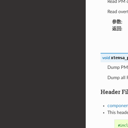
Read PM o
Read over
参数
:
返回
:
xtensa_
void
Dump PM 
Dump all P
Header Fi
component
This heade
#incl