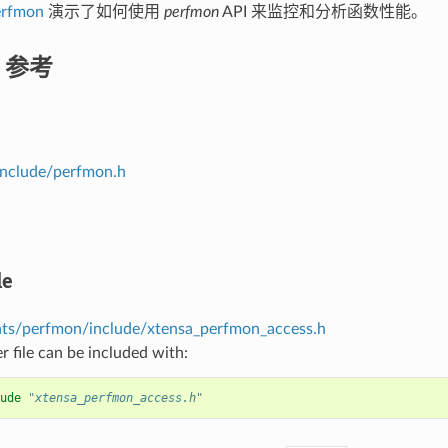
erfmon
演示了如何使用
perfmon
API 来监控和分析函数性能。
I 参考
nclude/perfmon.h
le
s/perfmon/include/xtensa_perfmon_access.h
r file can be included with:
ude
"xtensa_perfmon_access.h"