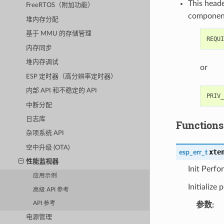
This heade
FreeRTOS（附加功能）
componen
堆内存分配
基于 MMU 的存储管理
内存同步
堆内存调试
or
ESP 定时器（高分辨率定时器）
内部 API 和不稳定的 API
中断分配
日志库
Functions
杂项系统 API
空中升级 (OTA)
xte
esp_err_t
性能监视器
Init Perf
应用示例
Initialize
高级 API 参考
API 参考
参数
:
电源管理