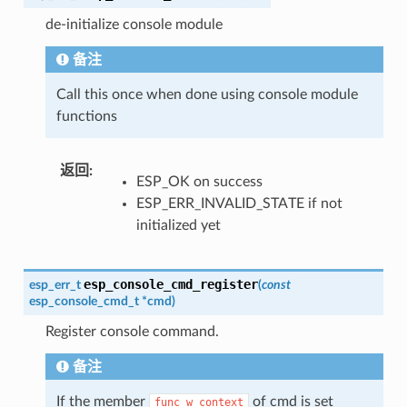
de-initialize console module
备注
Call this once when done using console module
functions
返回
:
ESP_OK on success
ESP_ERR_INVALID_STATE if not
initialized yet
esp_console_cmd_register
esp_err_t
(
const
esp_console_cmd_t
*
cmd
)
Register console command.
备注
If the member
of cmd is set
func_w_context