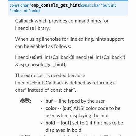
esp_console_get_hint
const
char
*
(
const
char
*
buf
,
int
*
color
,
int
*
bold
)
Callback which provides command hints for
linenoise library.
When using linenoise for line editing, hints support
can be enabled as follows:
linenoiseSetHintsCallback((linenoiseHintsCallback*)
&esp_console_get_hint);
The extra cast is needed because
linenoiseHintsCallback is defined as returning a
char* instead of const char*.
参数
:
buf
-- line typed by the user
color
--
[out]
ANSI color code to be
used when displaying the hint
bold
--
[out]
set to 1 if hint has to be
displayed in bold