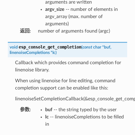
arguments are written
argv_size
-- number of elements in
argv_array (max. number of
arguments)
返回
:
number of arguments found (argc)
esp_console_get_completion
void
(
const
char
*
buf
,
linenoiseCompletions
*
lc
)
Callback which provides command completion for
linenoise library.
When using linenoise for line editing, command
completion support can be enabled like this:
linenoiseSetCompletionCallback(&esp_console_get_compl
参数
:
buf
-- the string typed by the user
lc
-- linenoiseCompletions to be filled
in