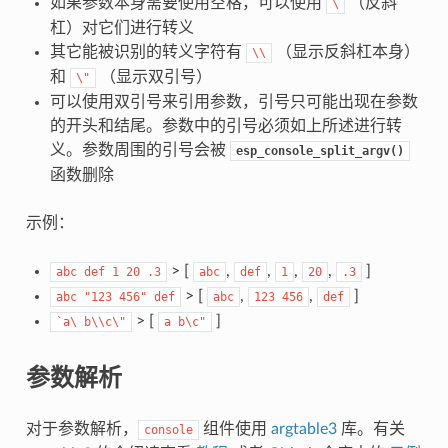
如果参数本身需要使用空格，可以使用
（反斜
\
杠）对它们进行转义
其它能被识别的转义字符有
（显示反斜杠本身）
\\
和
（显示双引号）
\"
可以使用双引号来引用参数，引号只可能出现在参数
的开头和结尾。参数中的引号必须如上所述进行转
义。参数周围的引号会被
esp_console_split_argv()
函数删除
示例：
> [
,
,
,
,
]
abc
def
1
20
.3
abc
def
1
20
.3
> [
,
,
]
abc
"123
456"
def
abc
123
456
def
> [
]
`a\
b\\c\"
a
b\c"
参数解析
对于参数解析，
组件使用
argtable3
库。有关
console