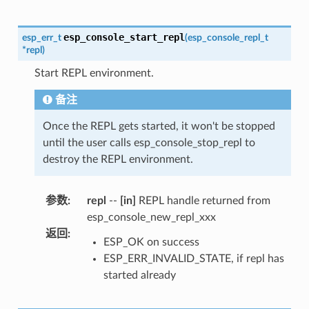
esp_console_start_repl
esp_err_t
(
esp_console_repl_t
*
repl
)
Start REPL environment.
备注
Once the REPL gets started, it won't be stopped
until the user calls esp_console_stop_repl to
destroy the REPL environment.
参数
:
repl
--
[in]
REPL handle returned from
esp_console_new_repl_xxx
返回
:
ESP_OK on success
ESP_ERR_INVALID_STATE, if repl has
started already