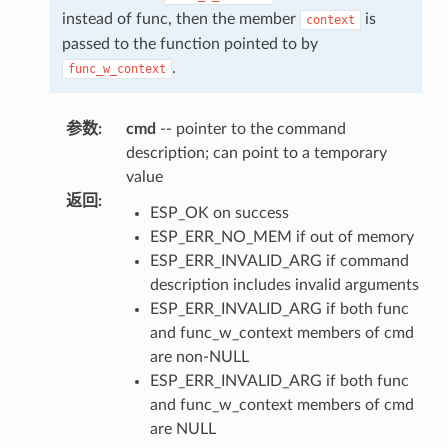
instead of func, then the member
is
context
passed to the function pointed to by
.
func_w_context
参数
:
cmd
-- pointer to the command
description; can point to a temporary
value
返回
:
ESP_OK on success
ESP_ERR_NO_MEM if out of memory
ESP_ERR_INVALID_ARG if command
description includes invalid arguments
ESP_ERR_INVALID_ARG if both func
and func_w_context members of cmd
are non-NULL
ESP_ERR_INVALID_ARG if both func
and func_w_context members of cmd
are NULL