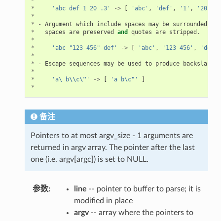
*
*
'abc def 1 20 .3'
->
[
'abc'
,
'def'
,
'1'
,
'20'
,
'
*
*
-
Argument
which
include
spaces
may
be
surrounded
wit
*
spaces
are
preserved
and
quotes
are
stripped
.
*
*
'abc "123 456" def'
->
[
'abc'
,
'123 456'
,
'def'
*
*
-
Escape
sequences
may
be
used
to
produce
backslash
,
*
*
'a\ b
\\
c
\"
'
->
[
'a b\c"'
]
*
备注
Pointers to at most argv_size - 1 arguments are
returned in argv array. The pointer after the last
one (i.e. argv[argc]) is set to NULL.
参数
:
line
-- pointer to buffer to parse; it is
modified in place
argv
-- array where the pointers to