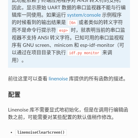
此功能依赖于终端应用程序对 ANSI 转义符的支持。
因此，显示原始 UART 数据的串口监视器不能与行编
辑库一同使用。如果运行
system/console
示例程序
的时候看到的输出结果是
或者类似的转义字符
[6n
而不是命令行提示符
时，就表明当前的串口监
esp>
视器不支持 ANSI 转义字符。已知可用的串口监视程
序有 GNU screen、minicom 和 esp-idf-monitor（可
以通过在项目目录下执行
来调
idf.py
monitor
用）。
前往这里可以查看
linenoise
库提供的所有函数的描述。
配置
Linenoise 库不需要显式地初始化，但是在调用行编辑函
数之前，可能需要对某些配置的默认值稍作修改。
linenoiseClearScreen()