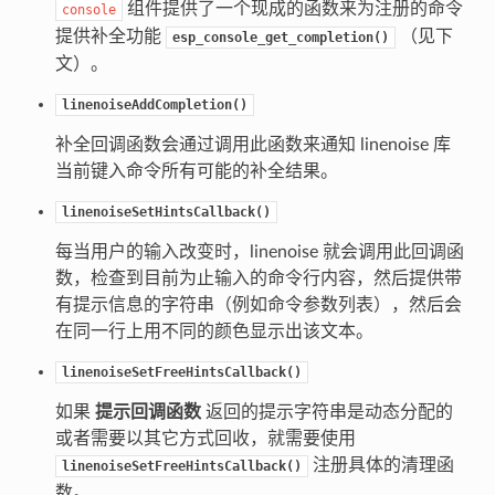
组件提供了一个现成的函数来为注册的命令
console
提供补全功能
（见下
esp_console_get_completion()
文）。
linenoiseAddCompletion()
补全回调函数会通过调用此函数来通知 linenoise 库
当前键入命令所有可能的补全结果。
linenoiseSetHintsCallback()
每当用户的输入改变时，linenoise 就会调用此回调函
数，检查到目前为止输入的命令行内容，然后提供带
有提示信息的字符串（例如命令参数列表），然后会
在同一行上用不同的颜色显示出该文本。
linenoiseSetFreeHintsCallback()
如果
提示回调函数
返回的提示字符串是动态分配的
或者需要以其它方式回收，就需要使用
注册具体的清理函
linenoiseSetFreeHintsCallback()
数。