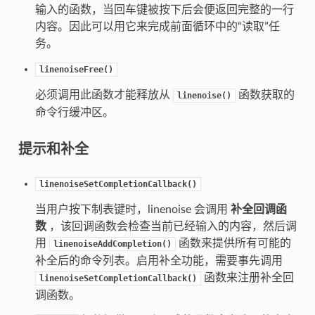
输入的函数，当回车键被按下后会便返回完整的一行
内容。因此可以用它来完成前面循环中的“读取”任
务。
linenoiseFree()
必须调用此函数才能释放从
函数获取的
linenoise()
命令行缓冲区。
提示和补全
linenoiseSetCompletionCallback()
当用户按下制表键时，linenoise 会调用
补全回调函
数
，该回调函数会检查当前已经输入的内容，然后调
用
函数来提供所有可能的
linenoiseAddCompletion()
补全后的命令列表。启用补全功能，需要事先调用
函数来注册补全回
linenoiseSetCompletionCallback()
调函数。