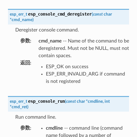
esp_console_cmd_deregister
esp_err_t
(
const
char
*
cmd_name
)
Deregister console command.
参数
:
cmd_name
-- Name of the command to be
deregistered. Must not be NULL, must not
contain spaces.
返回
:
ESP_OK on success
ESP_ERR_INVALID_ARG if command
is not registered
esp_console_run
esp_err_t
(
const
char
*
cmdline
,
int
*
cmd_ret
)
Run command line.
参数
:
cmdline
-- command line (command
name followed by a number of