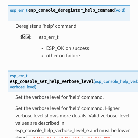
esp_console_deregister_help_command
esp_err_t
(
void
)
Deregister a 'help' command.
返回
:
esp_err_t
ESP_OK on success
other on failure
esp_err_t
esp_console_set_help_verbose_level
(
esp_console_help_verb
verbose_level
)
Set the verbose level for 'help' command.
Set the verbose level for 'help' command. Higher
verbose level shows more details. Valid verbose_level
values are described in
esp_console_help_verbose_level_e and must be lower
than
.