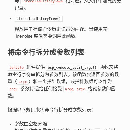
与
相对应，从文件中加载历史
linenoiseHistorySave
记录。
linenoiseHistoryFree()
释放用于存储命令历史记录的内存。当使用完
linenoise 库后需要调用此函数。
将命令行拆分成参数列表
组件提供
函数来将
console
esp_console_split_argv()
命令行字符串拆分为参数列表。该函数会返回参数的数
量（
）和一个指针数组，该指针数组可以作为
argc
参数传递给任何接受
格式参数的函
argv
argc，argv
数。
根据以下规则来将命令行拆分成参数列表：
参数由空格分隔