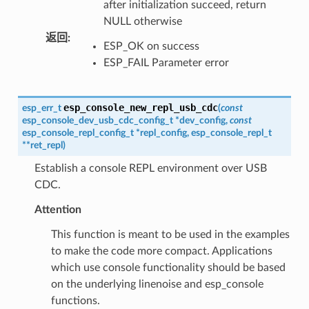
after initialization succeed, return
NULL otherwise
返回
:
ESP_OK on success
ESP_FAIL Parameter error
esp_console_new_repl_usb_cdc
esp_err_t
(
const
esp_console_dev_usb_cdc_config_t
*
dev_config
,
const
esp_console_repl_config_t
*
repl_config
,
esp_console_repl_t
*
*
ret_repl
)
Establish a console REPL environment over USB
CDC.
Attention
This function is meant to be used in the examples
to make the code more compact. Applications
which use console functionality should be based
on the underlying linenoise and esp_console
functions.