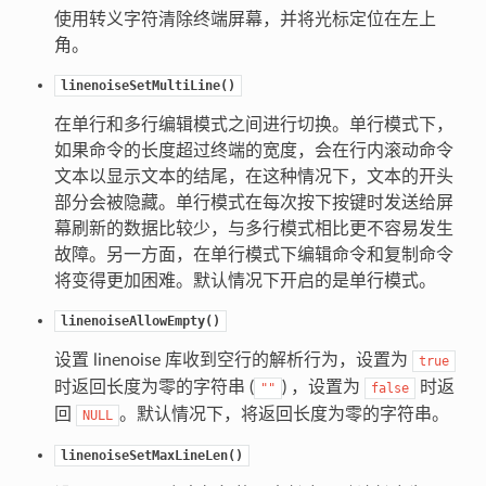
使用转义字符清除终端屏幕，并将光标定位在左上
角。
linenoiseSetMultiLine()
在单行和多行编辑模式之间进行切换。单行模式下，
如果命令的长度超过终端的宽度，会在行内滚动命令
文本以显示文本的结尾，在这种情况下，文本的开头
部分会被隐藏。单行模式在每次按下按键时发送给屏
幕刷新的数据比较少，与多行模式相比更不容易发生
故障。另一方面，在单行模式下编辑命令和复制命令
将变得更加困难。默认情况下开启的是单行模式。
linenoiseAllowEmpty()
设置 linenoise 库收到空行的解析行为，设置为
true
时返回长度为零的字符串 (
) ，设置为
时返
""
false
回
。默认情况下，将返回长度为零的字符串。
NULL
linenoiseSetMaxLineLen()