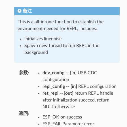
备注
This is a all-in-one function to establish the
environment needed for REPL, includes:
Initializes linenoise
Spawn new thread to run REPL in the
background
参数
:
dev_config
--
[in]
USB CDC
configuration
repl_config
--
[in]
REPL configuration
ret_repl
--
[out]
return REPL handle
after initialization succeed, return
NULL otherwise
返回
:
ESP_OK on success
ESP_FAIL Parameter error