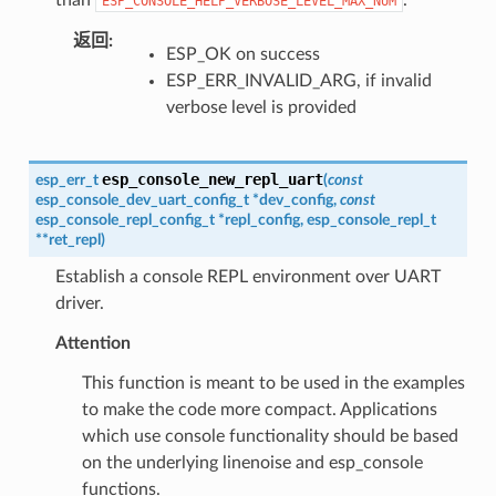
ESP_CONSOLE_HELP_VERBOSE_LEVEL_MAX_NUM
返回
:
ESP_OK on success
ESP_ERR_INVALID_ARG, if invalid
verbose level is provided
esp_console_new_repl_uart
esp_err_t
(
const
esp_console_dev_uart_config_t
*
dev_config
,
const
esp_console_repl_config_t
*
repl_config
,
esp_console_repl_t
*
*
ret_repl
)
Establish a console REPL environment over UART
driver.
Attention
This function is meant to be used in the examples
to make the code more compact. Applications
which use console functionality should be based
on the underlying linenoise and esp_console
functions.