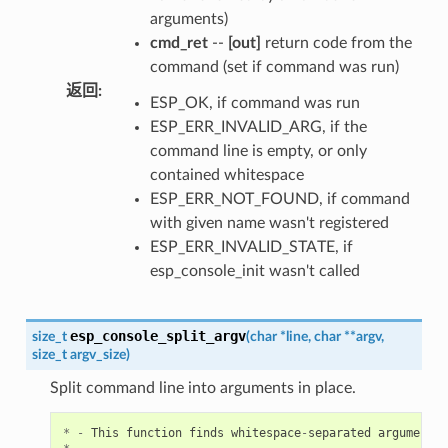
arguments)
cmd_ret
--
[out]
return code from the
command (set if command was run)
返回
:
ESP_OK, if command was run
ESP_ERR_INVALID_ARG, if the
command line is empty, or only
contained whitespace
ESP_ERR_NOT_FOUND, if command
with given name wasn't registered
ESP_ERR_INVALID_STATE, if
esp_console_init wasn't called
esp_console_split_argv
size_t
(
char
*
line
,
char
*
*
argv
,
size_t
argv_size
)
Split command line into arguments in place.
*
-
This
function
finds
whitespace
-
separated
arguments