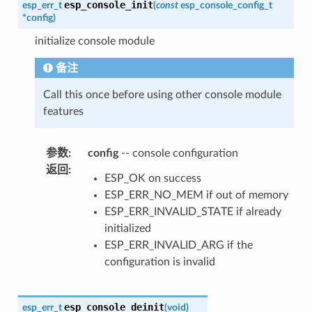
esp_console_init
esp_err_t
(
const
esp_console_config_t
*
config
)
initialize console module
备注
Call this once before using other console module
features
参数
:
config
-- console configuration
返回
:
ESP_OK on success
ESP_ERR_NO_MEM if out of memory
ESP_ERR_INVALID_STATE if already
initialized
ESP_ERR_INVALID_ARG if the
configuration is invalid
esp_console_deinit
esp_err_t
(
void
)