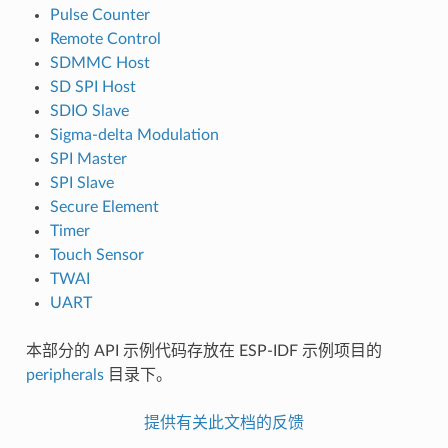
Pulse Counter
Remote Control
SDMMC Host
SD SPI Host
SDIO Slave
Sigma-delta Modulation
SPI Master
SPI Slave
Secure Element
Timer
Touch Sensor
TWAI
UART
本部分的 API 示例代码存放在 ESP-IDF 示例项目的
peripherals
目录下。
提供有关此文档的反馈