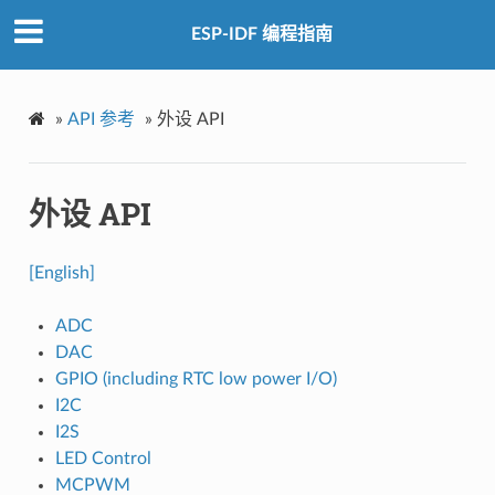
ESP-IDF 编程指南
»
API 参考
»
外设 API
外设 API
[English]
ADC
DAC
GPIO (including RTC low power I/O)
I2C
I2S
LED Control
MCPWM