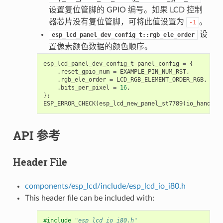
设置复位管脚的 GPIO 编号。如果 LCD 控制
器芯片没有复位管脚，可将此值设置为
。
-1
设
esp_lcd_panel_dev_config_t::rgb_ele_order
置像素颜色数据的颜色顺序。
esp_lcd_panel_dev_config_t
panel_config
=
{
.
reset_gpio_num
=
EXAMPLE_PIN_NUM_RST
,
.
rgb_ele_order
=
LCD_RGB_ELEMENT_ORDER_RGB
,
.
bits_per_pixel
=
16
,
};
ESP_ERROR_CHECK
(
esp_lcd_new_panel_st7789
(
io_handle
,
API 参考
Header File
components/esp_lcd/include/esp_lcd_io_i80.h
This header file can be included with:
#include
"esp_lcd_io_i80.h"