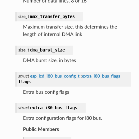
Number of data lines, 8 or 16
max_transfer_bytes
size_t
Maximum transfer size, this determines the
length of internal DMA link
dma_burst_size
size_t
DMA burst size, in bytes
struct
esp_lcd_i80_bus_config_t
::
extra_i80_bus_flags
flags
Extra bus config flags
extra_i80_bus_flags
struct
Extra configuration flags for I80 bus.
Public Members