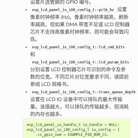
设置片选管脚的 GPIO 编号。
设置
esp_lcd_panel_io_i80_config_t::pclk_hz
像素时钟频率 (Hz)。像素时钟频率越高，刷新
率越高，但如果 DMA 带宽不足或 LCD 控制器
芯片不支持高像素时钟频率，则可能会导致闪
烁。
esp_lcd_panel_io_i80_config_t::lcd_cmd_bits
和
esp_lcd_panel_io_i80_config_t::lcd_param_bits
分别设置 LCD 控制器芯片可识别的命令及参
数的位宽。不同芯片对位宽要求不同，请提前
参阅 LCD 规格书。
esp_lcd_panel_io_i80_config_t::trans_queue_depth
设置在 LCD IO 设备中可以排队的最大传输
量。该值越大，可以排队的传输越多，但消耗
的内存也越多。
esp_lcd_panel_io_handle_t
io_handle
=
NULL
;
esp_lcd_panel_io_i80_config_t
io_config
=
{
.
cs_gpio_num
=
EXAMPLE_PIN_NUM_CS
,