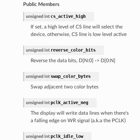
Public Members
cs_active_high
unsigned
int
If set, a high level of CS line will select the
device, otherwise, CS line is low level active
reverse_color_bits
unsigned
int
Reverse the data bits, D[N:0] -> D[0:N]
swap_color_bytes
unsigned
int
Swap adjacent two color bytes
pclk_active_neg
unsigned
int
The display will write data lines when there's
a falling edge on WR signal (a.k.a the PCLK)
pclk_idle_low
unsigned
int