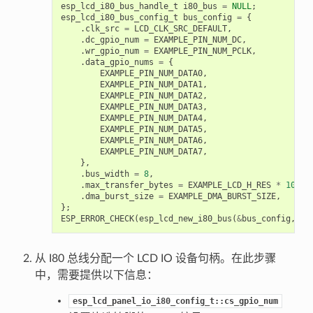
esp_lcd_i80_bus_handle_t
i80_bus
=
NULL
;
esp_lcd_i80_bus_config_t
bus_config
=
{
.
clk_src
=
LCD_CLK_SRC_DEFAULT
,
.
dc_gpio_num
=
EXAMPLE_PIN_NUM_DC
,
.
wr_gpio_num
=
EXAMPLE_PIN_NUM_PCLK
,
.
data_gpio_nums
=
{
EXAMPLE_PIN_NUM_DATA0
,
EXAMPLE_PIN_NUM_DATA1
,
EXAMPLE_PIN_NUM_DATA2
,
EXAMPLE_PIN_NUM_DATA3
,
EXAMPLE_PIN_NUM_DATA4
,
EXAMPLE_PIN_NUM_DATA5
,
EXAMPLE_PIN_NUM_DATA6
,
EXAMPLE_PIN_NUM_DATA7
,
},
.
bus_width
=
8
,
.
max_transfer_bytes
=
EXAMPLE_LCD_H_RES
*
100
*
.
dma_burst_size
=
EXAMPLE_DMA_BURST_SIZE
,
};
ESP_ERROR_CHECK
(
esp_lcd_new_i80_bus
(
&
bus_config
,
&
i
从 I80 总线分配一个 LCD IO 设备句柄。在此步骤
中，需要提供以下信息：
esp_lcd_panel_io_i80_config_t::cs_gpio_num