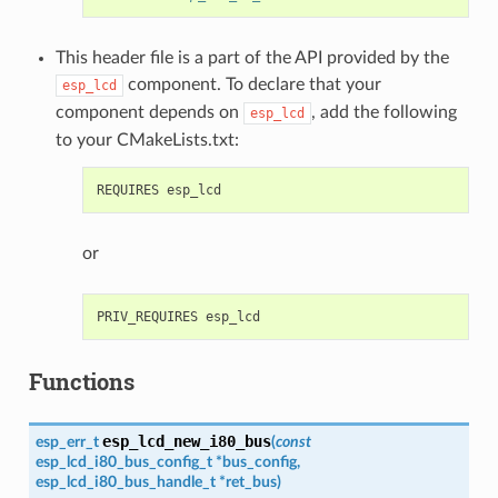
This header file is a part of the API provided by the
component. To declare that your
esp_lcd
component depends on
, add the following
esp_lcd
to your CMakeLists.txt:
or
Functions
esp_lcd_new_i80_bus
esp_err_t
(
const
esp_lcd_i80_bus_config_t
*
bus_config
,
esp_lcd_i80_bus_handle_t
*
ret_bus
)