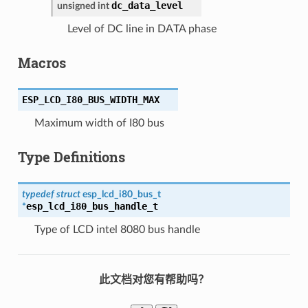
dc_data_level
unsigned
int
Level of DC line in DATA phase
Macros
ESP_LCD_I80_BUS_WIDTH_MAX
Maximum width of I80 bus
Type Definitions
typedef
struct
esp_lcd_i80_bus_t
esp_lcd_i80_bus_handle_t
*
Type of LCD intel 8080 bus handle
此文档对您有帮助吗？