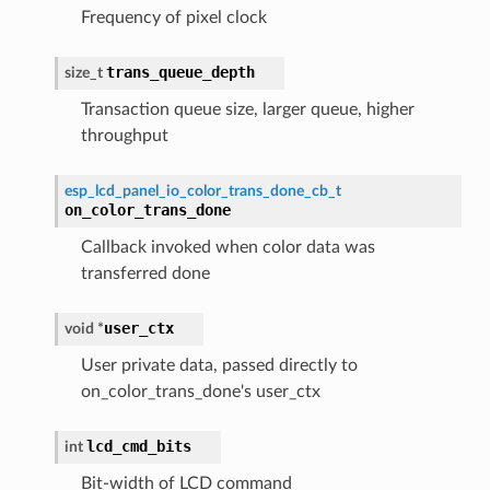
Frequency of pixel clock
trans_queue_depth
size_t
Transaction queue size, larger queue, higher
throughput
esp_lcd_panel_io_color_trans_done_cb_t
on_color_trans_done
Callback invoked when color data was
transferred done
user_ctx
void
*
User private data, passed directly to
on_color_trans_done's user_ctx
lcd_cmd_bits
int
Bit-width of LCD command