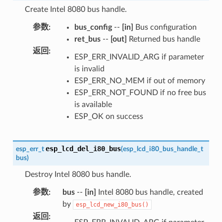
Create Intel 8080 bus handle.
参数
:
bus_config
--
[in]
Bus configuration
ret_bus
--
[out]
Returned bus handle
返回
:
ESP_ERR_INVALID_ARG if parameter
is invalid
ESP_ERR_NO_MEM if out of memory
ESP_ERR_NOT_FOUND if no free bus
is available
ESP_OK on success
esp_lcd_del_i80_bus
esp_err_t
(
esp_lcd_i80_bus_handle_t
bus
)
Destroy Intel 8080 bus handle.
参数
:
bus
--
[in]
Intel 8080 bus handle, created
by
esp_lcd_new_i80_bus()
返回
: