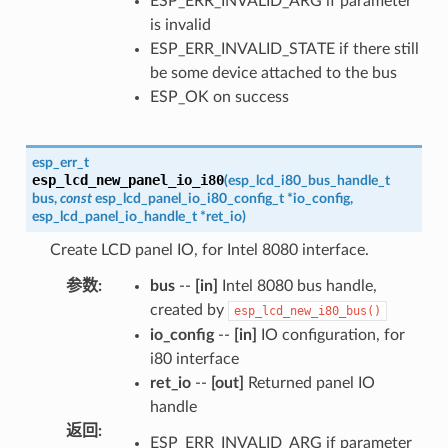
ESP_ERR_INVALID_ARG if parameter
is invalid
ESP_ERR_INVALID_STATE if there still
be some device attached to the bus
ESP_OK on success
esp_err_t
esp_lcd_new_panel_io_i80
(
esp_lcd_i80_bus_handle_t
bus
,
const
esp_lcd_panel_io_i80_config_t
*
io_config
,
esp_lcd_panel_io_handle_t
*
ret_io
)
Create LCD panel IO, for Intel 8080 interface.
参数
:
bus
--
[in]
Intel 8080 bus handle,
created by
esp_lcd_new_i80_bus()
io_config
--
[in]
IO configuration, for
i80 interface
ret_io
--
[out]
Returned panel IO
handle
返回
:
ESP_ERR_INVALID_ARG if parameter