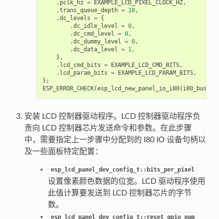
.
pclk_hz
=
EXAMPLE_LCD_PIXEL_CLOCK_HZ
,
.
trans_queue_depth
=
10
,
.
dc_levels
=
{
.
dc_idle_level
=
0
,
.
dc_cmd_level
=
0
,
.
dc_dummy_level
=
0
,
.
dc_data_level
=
1
,
},
.
lcd_cmd_bits
=
EXAMPLE_LCD_CMD_BITS
,
.
lcd_param_bits
=
EXAMPLE_LCD_PARAM_BITS
,
};
ESP_ERROR_CHECK
(
esp_lcd_new_panel_io_i80
(
i80_bus
,
&
安装 LCD 控制器驱动程序。LCD 控制器驱动程序负
责向 LCD 控制器芯片发送命令和参数。在此步骤
中，需要指定上一步骤中分配到的 I80 IO 设备句柄以
及一些面板特定配置：
esp_lcd_panel_dev_config_t::bits_per_pixel
设置像素颜色数据的位宽。LCD 驱动程序使用
此值计算要发送到 LCD 控制器芯片的字节
数。
esp_lcd_panel_dev_config_t::reset_gpio_num