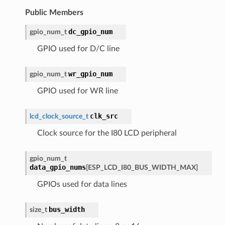
Public Members
dc_gpio_num
gpio_num_t
GPIO used for D/C line
wr_gpio_num
gpio_num_t
GPIO used for WR line
clk_src
lcd_clock_source_t
Clock source for the I80 LCD peripheral
gpio_num_t
data_gpio_nums
[
ESP_LCD_I80_BUS_WIDTH_MAX
]
GPIOs used for data lines
bus_width
size_t