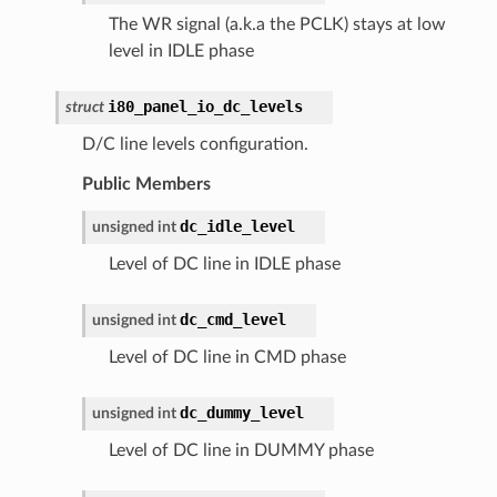
The WR signal (a.k.a the PCLK) stays at low
level in IDLE phase
i80_panel_io_dc_levels
struct
D/C line levels configuration.
Public Members
dc_idle_level
unsigned
int
Level of DC line in IDLE phase
dc_cmd_level
unsigned
int
Level of DC line in CMD phase
dc_dummy_level
unsigned
int
Level of DC line in DUMMY phase