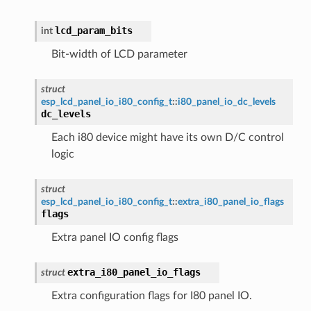
lcd_param_bits
int
Bit-width of LCD parameter
struct
esp_lcd_panel_io_i80_config_t
::
i80_panel_io_dc_levels
dc_levels
Each i80 device might have its own D/C control
logic
struct
esp_lcd_panel_io_i80_config_t
::
extra_i80_panel_io_flags
flags
Extra panel IO config flags
extra_i80_panel_io_flags
struct
Extra configuration flags for I80 panel IO.