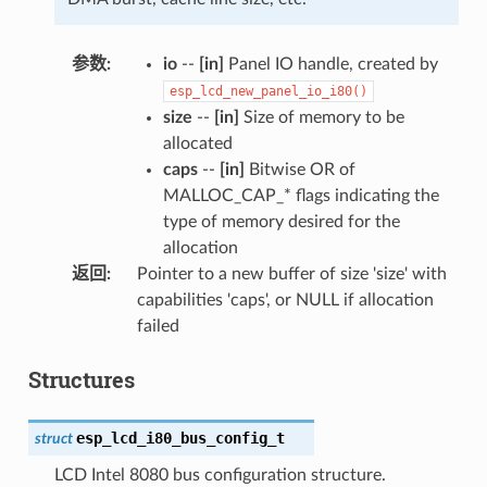
参数
:
io
--
[in]
Panel IO handle, created by
esp_lcd_new_panel_io_i80()
size
--
[in]
Size of memory to be
allocated
caps
--
[in]
Bitwise OR of
MALLOC_CAP_* flags indicating the
type of memory desired for the
allocation
返回
:
Pointer to a new buffer of size 'size' with
capabilities 'caps', or NULL if allocation
failed
Structures
esp_lcd_i80_bus_config_t
struct
LCD Intel 8080 bus configuration structure.