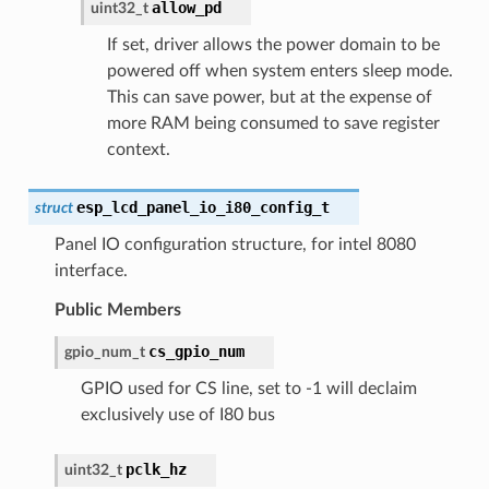
allow_pd
uint32_t
If set, driver allows the power domain to be
powered off when system enters sleep mode.
This can save power, but at the expense of
more RAM being consumed to save register
context.
esp_lcd_panel_io_i80_config_t
struct
Panel IO configuration structure, for intel 8080
interface.
Public Members
cs_gpio_num
gpio_num_t
GPIO used for CS line, set to -1 will declaim
exclusively use of I80 bus
pclk_hz
uint32_t