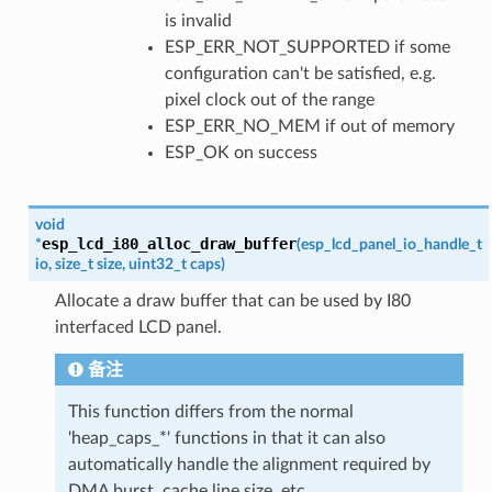
is invalid
ESP_ERR_NOT_SUPPORTED if some
configuration can't be satisfied, e.g.
pixel clock out of the range
ESP_ERR_NO_MEM if out of memory
ESP_OK on success
void
esp_lcd_i80_alloc_draw_buffer
*
(
esp_lcd_panel_io_handle_t
io
,
size_t
size
,
uint32_t
caps
)
Allocate a draw buffer that can be used by I80
interfaced LCD panel.
备注
This function differs from the normal
'heap_caps_*' functions in that it can also
automatically handle the alignment required by
DMA burst, cache line size, etc.