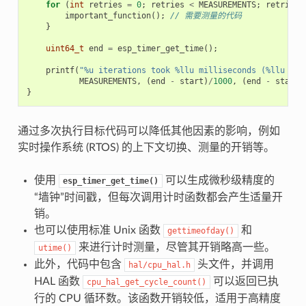
for
(
int
retries
=
0
;
retries
<
MEASUREMENTS
;
retries
+
important_function
();
// 需要测量的代码
}
uint64_t
end
=
esp_timer_get_time
();
printf
(
"%u iterations took %llu milliseconds (%llu mic
MEASUREMENTS
,
(
end
-
start
)
/
1000
,
(
end
-
start
)
}
通过多次执行目标代码可以降低其他因素的影响，例如
实时操作系统 (RTOS) 的上下文切换、测量的开销等。
使用
可以生成微秒级精度的
esp_timer_get_time()
“墙钟”时间戳，但每次调用计时函数都会产生适量开
销。
也可以使用标准 Unix 函数
和
gettimeofday()
来进行计时测量，尽管其开销略高一些。
utime()
此外，代码中包含
头文件，并调用
hal/cpu_hal.h
HAL 函数
可以返回已执
cpu_hal_get_cycle_count()
行的 CPU 循环数。该函数开销较低，适用于高精度