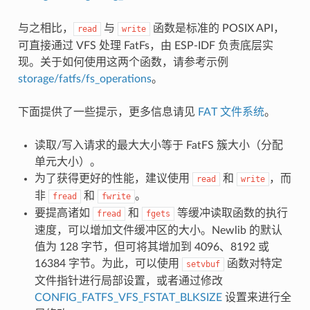
与之相比，
与
函数是标准的 POSIX API，
read
write
可直接通过 VFS 处理 FatFs，由 ESP-IDF 负责底层实
现。关于如何使用这两个函数，请参考示例
storage/fatfs/fs_operations
。
下面提供了一些提示，更多信息请见
FAT 文件系统
。
读取/写入请求的最大大小等于 FatFS 簇大小（分配
单元大小）。
为了获得更好的性能，建议使用
和
，而
read
write
非
和
。
fread
fwrite
要提高诸如
和
等缓冲读取函数的执行
fread
fgets
速度，可以增加文件缓冲区的大小。Newlib 的默认
值为 128 字节，但可将其增加到 4096、8192 或
16384 字节。为此，可以使用
函数对特定
setvbuf
文件指针进行局部设置，或者通过修改
CONFIG_FATFS_VFS_FSTAT_BLKSIZE
设置来进行全