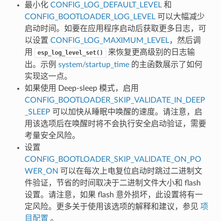
最小化
CONFIG_LOG_DEFAULT_LEVEL
和
CONFIG_BOOTLOADER_LOG_LEVEL
可以大幅减少
启动时间。如要在应用程序启动后获取更多日志，可
以设置
CONFIG_LOG_MAXIMUM_LEVEL
，然后调
用
来恢复更高级别的日志输
esp_log_level_set()
出。示例
system/startup_time
的主函数展示了如何
实现这一点。
如果使用 Deep-sleep 模式，启用
CONFIG_BOOTLOADER_SKIP_VALIDATE_IN_DEEP
_SLEEP
可以加快从睡眠中唤醒的速度。请注意，启
用该选项后在唤醒时将不会执行安全启动验证，需要
考量安全风险。
设置
CONFIG_BOOTLOADER_SKIP_VALIDATE_ON_PO
WER_ON
可以在每次上电复位启动时跳过二进制文
件验证，节省的时间取决于二进制文件大小和 flash
设置。请注意，如果 flash 意外损坏，此设置将有一
定风险。更多关于使用该选项的解释和建议，参见
项
目配置
。