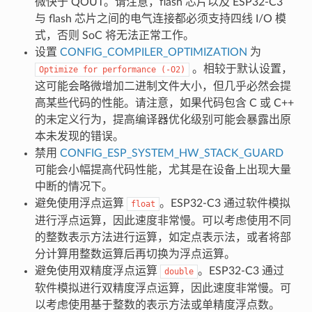
微快于 QOUT。请注意，flash 芯片以及 ESP32-C3
与 flash 芯片之间的电气连接都必须支持四线 I/O 模
式，否则 SoC 将无法正常工作。
设置
CONFIG_COMPILER_OPTIMIZATION
为
。相较于默认设置，
Optimize
for
performance
(-O2)
这可能会略微增加二进制文件大小，但几乎必然会提
高某些代码的性能。请注意，如果代码包含 C 或 C++
的未定义行为，提高编译器优化级别可能会暴露出原
本未发现的错误。
禁用
CONFIG_ESP_SYSTEM_HW_STACK_GUARD
可能会小幅提高代码性能，尤其是在设备上出现大量
中断的情况下。
避免使用浮点运算
。ESP32-C3 通过软件模拟
float
进行浮点运算，因此速度非常慢。可以考虑使用不同
的整数表示方法进行运算，如定点表示法，或者将部
分计算用整数运算后再切换为浮点运算。
避免使用双精度浮点运算
。ESP32-C3 通过
double
软件模拟进行双精度浮点运算，因此速度非常慢。可
以考虑使用基于整数的表示方法或单精度浮点数。