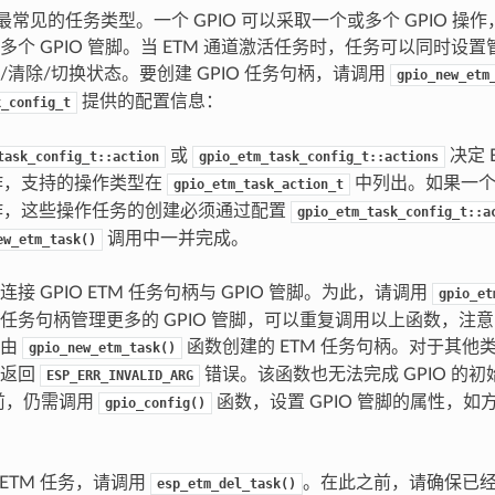
是最常见的任务类型。一个 GPIO 可以采取一个或多个 GPIO 操作，
个 GPIO 管脚。当 ETM 通道激活任务时，任务可以同时设置管
/清除/切换状态。要创建 GPIO 任务句柄，请调用
gpio_new_etm
提供的配置信息：
k_config_t
或
决定 
task_config_t::action
gpio_etm_task_config_t::actions
操作，支持的操作类型在
中列出。如果一个 
gpio_etm_task_action_t
 操作，这些操作任务的创建必须通过配置
gpio_etm_task_config_t::a
调用中一并完成。
ew_etm_task()
接 GPIO ETM 任务句柄与 GPIO 管脚。为此，请调用
gpio_et
任务句柄管理更多的 GPIO 管脚，可以重复调用以上函数，注意，
用由
函数创建的 ETM 任务句柄。对于其他类
gpio_new_etm_task()
将返回
错误。该函数也无法完成 GPIO 的初始
ESP_ERR_INVALID_ARG
之前，仍需调用
函数，设置 GPIO 管脚的属性，如
gpio_config()
O ETM 任务，请调用
。在此之前，请确保已
esp_etm_del_task()