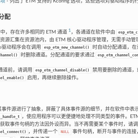
选项
- 列出了 ETM 支持的 Kconfig 选项，这些选项对驱动程
道分配
1
H2 中，存在许多相同的 ETM 通道
，各通道在软件中由
esp_etm_c
资源汇集在资源池内，由 ETM 核心驱动程序管理，无需手动管
核心驱动程序会在调用
时自动分配通道，在
esp_etm_new_channel()
时删除通道。分配通道的要求通过
channel()
esp_etm_channel_co
 通道前，请调用
禁用要删除的通道，
esp_etm_channel_disable()
启用，再继续删除操作。
nel_enable()
对其事件源进行了抽象，屏蔽了具体事件源的细节，并在软件中表
，使应用程序可以更便捷地处理不同类型的事件。ET
t_handle_t
获取事件句柄的方法因外设而异。当不再需要某个事件时，请调
，并传递一个
事件句柄，断开与事件的连接
nel_connect()
NULL