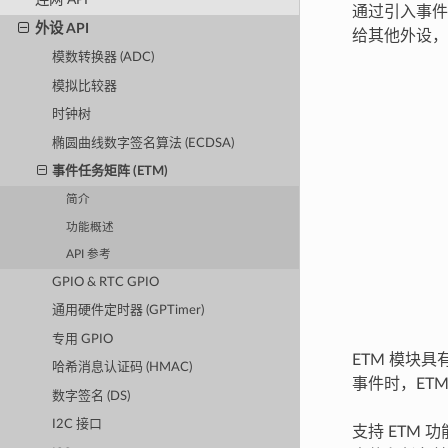
通过引入事件
外设 API
给其他外设，
模数转换器 (ADC)
模拟比较器
时钟树
椭圆曲线数字签名算法 (ECDSA)
事件任务矩阵 (ETM)
简介
功能概述
API 参考
GPIO & RTC GPIO
通用硬件定时器 (GPTimer)
专用 GPIO
ETM 模块
哈希消息认证码 (HMAC)
事件时，ET
数字签名 (DS)
I2C 接口
支持 ETM