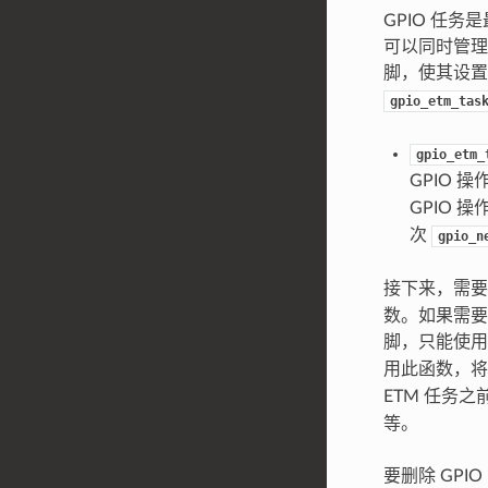
GPIO 任务
可以同时管理多
脚，使其设置
gpio_etm_tas
gpio_etm_
GPIO 
GPIO
次
gpio_n
接下来，需要连
数。如果需要
脚，只能使
用此函数，
ETM 任务
等。
要删除 GPI