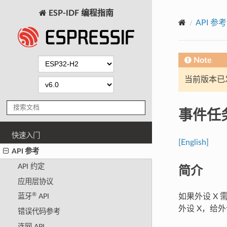
ESP-IDF 编程指南
API 参考
Note
当前版本已发布
事件任务
快速入门
[English]
API 参考
简介
API 约定
应用层协议
®
如果外设 X 
蓝牙
API
外设 X，给
错误代码参考
连网 API