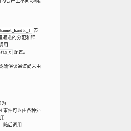
序的行为会产生不同影响。
表
hannel_handle_t
理通道的分配和释
调用
配置。
nfig_t
或确保该通道尚未由
示为
M 事件可以由各种外
用
，随后调用