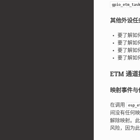
gpio_etm_tas
其他外设任
要了解如何
要了解如
要了解如何
要了解如何
ETM 通
映射事件与
在调用
esp_e
间没有任何
解除映射。此
风险，因为此