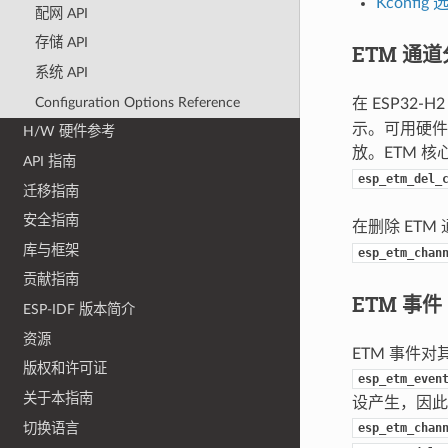
Kconfig 
配网 API
存储 API
ETM 通
系统 API
Configuration Options Reference
在 ESP32-
示。可用硬件
H/W 硬件参考
放。ETM 
API 指南
esp_etm_del_
迁移指南
安全指南
在删除 ETM
库与框架
esp_etm_chan
贡献指南
ETM 事件
ESP-IDF 版本简介
资源
ETM 事件
版权和许可证
esp_etm_even
关于本指南
设产生，因此
切换语言
esp_etm_chan