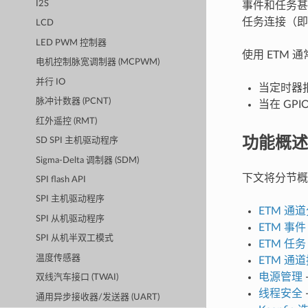
I2S
事件和任务甚
任务连接（即
LCD
LED PWM 控制器
使用 ETM 
电机控制脉宽调制器 (MCPWM)
并行 IO
当定时器报
脉冲计数器 (PCNT)
当在 GP
红外遥控 (RMT)
功能概述
SD SPI 主机驱动程序
Sigma-Delta 调制器 (SDM)
下文将分节概
SPI flash API
SPI 主机驱动程序
ETM 通
SPI 从机驱动程序
ETM 事件
SPI 从机半双工模式
ETM 任务
温度传感器
ETM 通
电源管理
双线汽车接口 (TWAI)
线程安全
通用异步接收器/发送器 (UART)