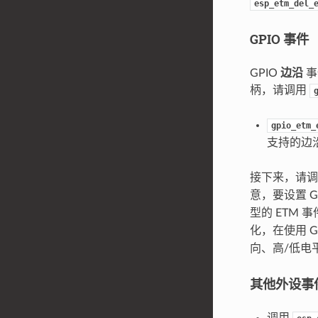
esp_etm_del_
GPIO 事件
GPIO
边沿
事
柄，请调用
gpio_etm_
支持的边
接下来，请
意，要设置 G
型的 ETM
化，在使用 G
向、高/低电
其他外设事
调用