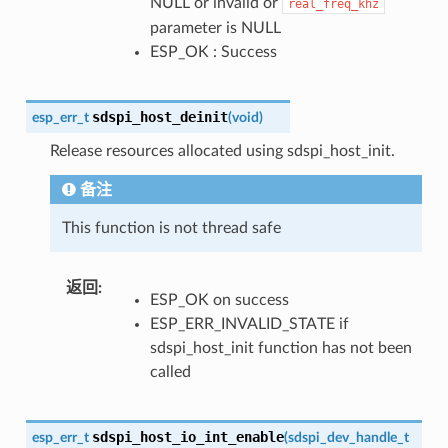
NULL or invalid or
real_freq_khz
parameter is NULL
ESP_OK : Success
sdspi_host_deinit
esp_err_t
(
void
)
Release resources allocated using sdspi_host_init.
备注
This function is not thread safe
返回
:
ESP_OK on success
ESP_ERR_INVALID_STATE if
sdspi_host_init function has not been
called
sdspi_host_io_int_enable
esp_err_t
(
sdspi_dev_handle_t