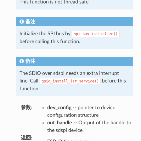
This function is not thread safe
备注
Initialize the SPI bus by
spi_bus_initialize()
before calling this function.
备注
The SDIO over sdspi needs an extra interrupt
line. Call
before this
gpio_install_isr_service()
function.
参数
:
dev_config
-- pointer to device
configuration structure
out_handle
-- Output of the handle to
the sdspi device.
返回
: