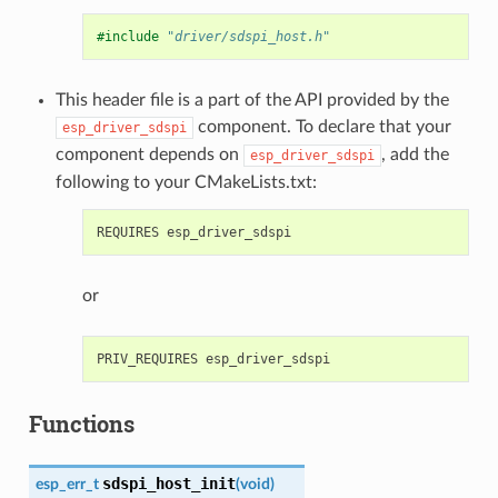
#include
"driver/sdspi_host.h"
This header file is a part of the API provided by the
component. To declare that your
esp_driver_sdspi
component depends on
, add the
esp_driver_sdspi
following to your CMakeLists.txt:
or
Functions
sdspi_host_init
esp_err_t
(
void
)