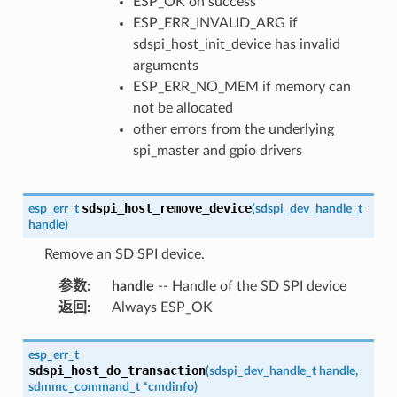
ESP_OK on success
ESP_ERR_INVALID_ARG if
sdspi_host_init_device has invalid
arguments
ESP_ERR_NO_MEM if memory can
not be allocated
other errors from the underlying
spi_master and gpio drivers
sdspi_host_remove_device
esp_err_t
(
sdspi_dev_handle_t
handle
)
Remove an SD SPI device.
参数
:
handle
-- Handle of the SD SPI device
返回
:
Always ESP_OK
esp_err_t
sdspi_host_do_transaction
(
sdspi_dev_handle_t
handle
,
sdmmc_command_t
*
cmdinfo
)