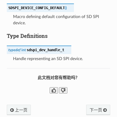
SDSPI_DEVICE_CONFIG_DEFAULT
(
)
Macro defining default configuration of SD SPI
device.
Type Definitions
sdspi_dev_handle_t
typedef
int
Handle representing an SD SPI device.
此文档对您有帮助吗？
上一页
下一页