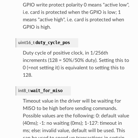
GPIO write protect polarity 0 means "active low",
i.e. card is protected when the GPIO is low; 1
means "active high", i.e. card is protected when
GPIO is high.
duty_cycle_pos
uint16_t
Duty cycle of positive clock, in 1/256th
increments (128 = 50%/50% duty). Setting this to
0 (=not setting it) is equivalent to setting this to
128.
wait_for_miso
int8_t
Timeout value in the driver will be waiting for
MISO to be high before sending commands.
Possible values are the following: 0: default value
(40ms); -1: no waiting (0ms); 1-127: timeout in
ms; else: invalid value, default will be used. This
can be used to speed up transactions in certain