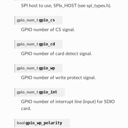
SPI host to use, SPIx_HOST (see spi_types.h).
gpio_cs
gpio_num_t
GPIO number of CS signal.
gpio_cd
gpio_num_t
GPIO number of card detect signal.
gpio_wp
gpio_num_t
GPIO number of write protect signal.
gpio_int
gpio_num_t
GPIO number of interrupt line (input) for SDIO
card.
gpio_wp_polarity
bool