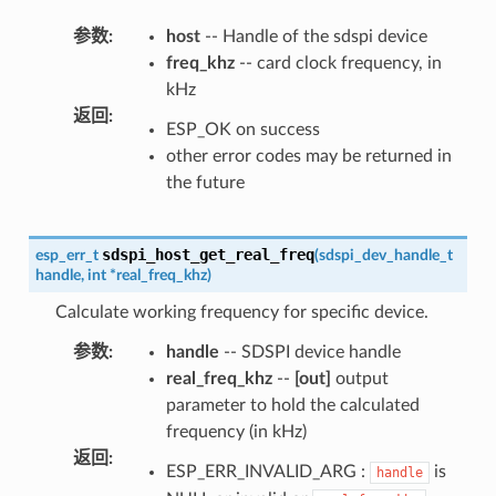
参数
:
host
-- Handle of the sdspi device
freq_khz
-- card clock frequency, in
kHz
返回
:
ESP_OK on success
other error codes may be returned in
the future
sdspi_host_get_real_freq
esp_err_t
(
sdspi_dev_handle_t
handle
,
int
*
real_freq_khz
)
Calculate working frequency for specific device.
参数
:
handle
-- SDSPI device handle
real_freq_khz
--
[out]
output
parameter to hold the calculated
frequency (in kHz)
返回
:
ESP_ERR_INVALID_ARG :
is
handle