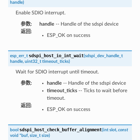
handle
)
Enable SDIO interrupt.
参数
:
handle
-- Handle of the sdspi device
返回
:
ESP_OK on success
sdspi_host_io_int_wait
esp_err_t
(
sdspi_dev_handle_t
handle
,
uint32_t
timeout_ticks
)
Wait for SDIO interrupt until timeout.
参数
:
handle
-- Handle of the sdspi device
timeout_ticks
-- Ticks to wait before
timeout.
返回
:
ESP_OK on success
sdspi_host_check_buffer_alignment
bool
(
int
slot
,
const
void
*
buf
,
size_t
size
)