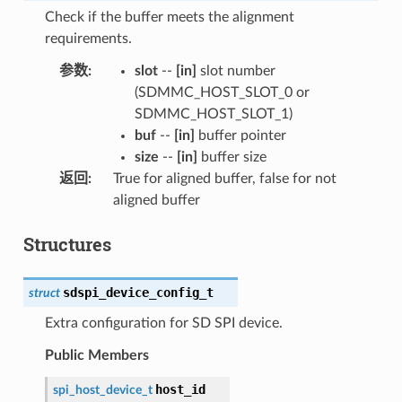
Check if the buffer meets the alignment
requirements.
参数
:
slot
--
[in]
slot number
(SDMMC_HOST_SLOT_0 or
SDMMC_HOST_SLOT_1)
buf
--
[in]
buffer pointer
size
--
[in]
buffer size
返回
:
True for aligned buffer, false for not
aligned buffer
Structures
sdspi_device_config_t
struct
Extra configuration for SD SPI device.
Public Members
host_id
spi_host_device_t