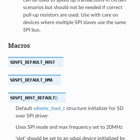
scenarios but should not be needed if correct
pull-up resistors are used. Use with care on
devices where multiple SPI slaves use the same
SPI bus.
Macros
SDSPI_DEFAULT_HOST
SDSPI_DEFAULT_DMA
SDSPI_HOST_DEFAULT
(
)
Default
sdmmc_host_t
structure initializer for SD
over SPI driver.
Uses SPI mode and max frequency set to 20MHz
'slot' should be set to an sdspi device initialized by