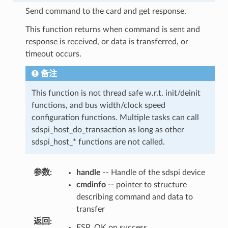
Send command to the card and get response.
This function returns when command is sent and
response is received, or data is transferred, or
timeout occurs.
备注
This function is not thread safe w.r.t. init/deinit
functions, and bus width/clock speed
configuration functions. Multiple tasks can call
sdspi_host_do_transaction as long as other
sdspi_host_* functions are not called.
参数
:
handle
-- Handle of the sdspi device
cmdinfo
-- pointer to structure
describing command and data to
transfer
返回
:
ESP_OK on success