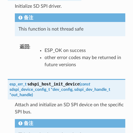
Initialize SD SPI driver.
备注
This function is not thread safe
返回
:
ESP_OK on success
other error codes may be returned in
future versions
sdspi_host_init_device
esp_err_t
(
const
sdspi_device_config_t
*
dev_config
,
sdspi_dev_handle_t
*
out_handle
)
Attach and initialize an SD SPI device on the specific
SPI bus.
备注