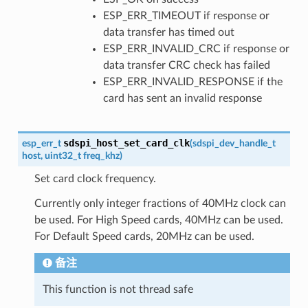
ESP_ERR_TIMEOUT if response or
data transfer has timed out
ESP_ERR_INVALID_CRC if response or
data transfer CRC check has failed
ESP_ERR_INVALID_RESPONSE if the
card has sent an invalid response
sdspi_host_set_card_clk
esp_err_t
(
sdspi_dev_handle_t
host
,
uint32_t
freq_khz
)
Set card clock frequency.
Currently only integer fractions of 40MHz clock can
be used. For High Speed cards, 40MHz can be used.
For Default Speed cards, 20MHz can be used.
备注
This function is not thread safe