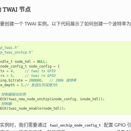
TWAI 节点
创建一个 TWAI 实例。以下代码展示了如何创建一个波特率为 200k
sp_twai.h"
sp_twai_onchip.h"
andle_t
node_hdl
=
NULL
;
_node_config_t
node_config
=
{
.
tx
=
4
,
// twai tx GPIO
.
rx
=
5
,
// twai rx GPIO
ming
.
bitrate
=
200000
,
// 200k 波特率
ue_depth
=
5
,
// 发送队列深度为5
AI 控制器驱动实例
HECK
(
twai_new_node_onchip
(
&
node_config
,
&
node_hdl
));
I 控制器
HECK
(
twai_node_enable
(
node_hdl
));
I 实例时，我们需要通过
配置 GPIO
twai_onchip_node_config_t