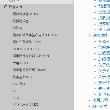
硬件连
创建和
外设 API
发送报
模数转换器 (ADC)
接收报
模拟比较器
报文时
时钟树
停止和
椭圆曲线数字签名算法 (ECDSA)
进阶功能
在 IS
事件任务矩阵 (ETM)
位时序
GPIO & RTC GPIO
过滤器
通用硬件定时器 (GPTimer)
总线错
专用 GPIO
关于低
哈希消息认证码 (HMAC)
关于 C
关于线
数字签名 (DS)
关于性
I2C 接口
关于资
I2S
其他 Kc
LCD
应用示例
LED PWM 控制器
API 参考