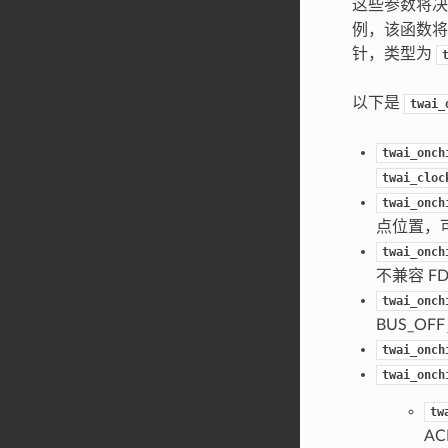
这些参数将决
例，该函数将
针，类型为
以下是
twai_
twai_onch
twai_cloc
twai_onch
点位置，
twai_onch
不兼容 F
twai_onch
BUS_O
twai_onch
twai_onch
tw
A