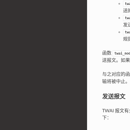
tw
送
tw
发
tw
规
函数
twai_no
送报文。如果
与之对应的
输将被中止。
发送报文
TWAI 报
下：