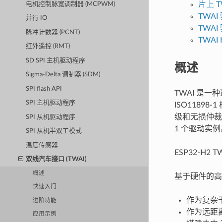
片上 TW
电机控制脉宽调制器 (MCPWM)
TWAI 
并行 IO
TWAI
脉冲计数器 (PCNT)
TWAI
红外遥控 (RMT)
SD SPI 主机驱动程序
概述
Sigma-Delta 调制器 (SDM)
SPI flash API
TWAI 是
SPI 主机驱动程序
ISO11898
级和无损仲裁，
SPI 从机驱动程序
1 个驱动实例
SPI 从机半双工模式
温度传感器
ESP32-H2 
双线汽车接口 (TWAI)
概述
基于硬件的高
快速入门
作为复杂
进阶功能
作为远距
应用示例