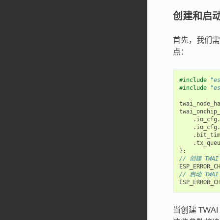
创建和启动 
首先，我们需要
点：
#include
"e
#include
"e
twai_node_h
twai_onchip
.
io_cfg
.
io_cfg
.
bit_ti
.
tx_que
};
// 创建 TW
ESP_ERROR_C
// 启动 TWA
ESP_ERROR_C
当创建 TWA