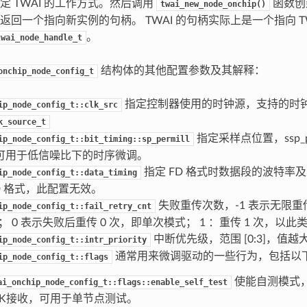
定 TWAI 的工作方式。然后调用
函数创建
twai_new_node_onchip()
返回一个指向新实例的句柄。 TWAI 的句柄实际上是一个指向 T
。
twai_node_handle_t
结构体的其他配置参数及其解释：
onchip_node_config_t
指定控制器使用的时钟源，支持的时
ip_node_config_t::clk_src
k_source_t
指定采样点位置，ssp_p
ip_node_config_t::bit_timing::sp_permill
可用于低信噪比下的时序微调。
指定 FD 格式时数据段的波特率
ip_node_config_t::data_timing
D 格式，此配置无效。
失败重传次数，-1 表示无限
ip_node_config_t::fail_retry_cnt
FF； 0 表示失败后重传 0 次，即单次模式； 1 ：重传 1 次，以此
中断优先级，范围 [0:3]，值
ip_node_config_t::intr_priority
通常用来微调驱动的一些行为，包括以
ip_node_config_t::flags
使能自测模式
ai_onchip_node_config_t::flags::enable_self_test
CK接收，可用于单节点测试。