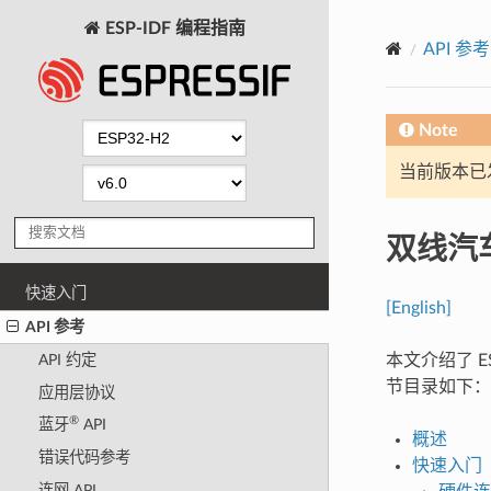
ESP-IDF 编程指南
API 参考
Note
当前版本已发布
双线汽车
快速入门
[English]
API 参考
本文介绍了 ES
API 约定
节目录如下：
应用层协议
®
蓝牙
API
概述
错误代码参考
快速入门
连网 API