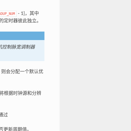
- 1]，其中
ROUP_NUM
组的定时器彼此独立。
机控制脉宽调制器
，则会分配一个默认优
将根据时钟源和分辨
通过
否更新周期值。