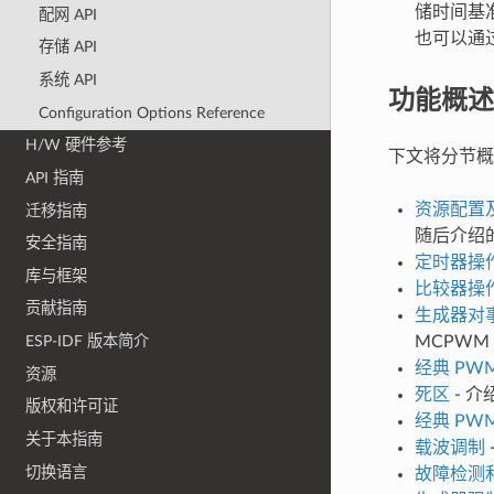
储时间基
配网 API
也可以通过
存储 API
系统 API
功能概述
Configuration Options Reference
H/W 硬件参考
下文将分节概
API 指南
资源配置
迁移指南
随后介绍
安全指南
定时器操
库与框架
比较器操
贡献指南
生成器对
ESP-IDF 版本简介
MCPW
经典 PW
资源
死区
- 
版权和许可证
经典 PW
关于本指南
载波调制
切换语言
故障检测