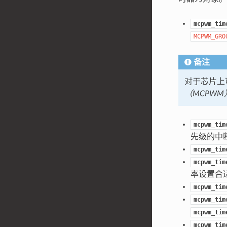
mcpwm_tim
MCPWM_GRO
备注
对于芯片上
（MCPWM
mcpwm_tim
先级的中
mcpwm_tim
mcpwm_tim
率设置合
mcpwm_tim
mcpwm_tim
mcpwm_tim
mcpwm_tim