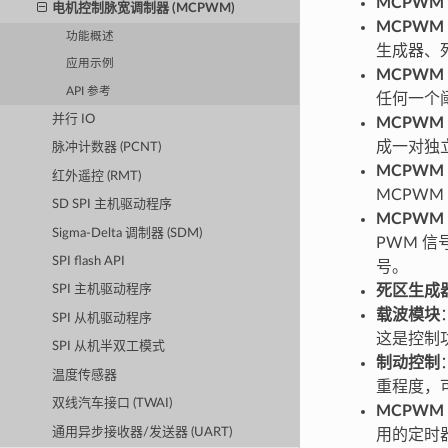
MCPWM
电机控制脉宽调制器 (MCPWM)
MCPWM
功能概述
生成器、
应用示例
MCPWM
API 参考
任何一个
并行 IO
MCPWM
成一对独立
脉冲计数器 (PCNT)
MCPWM
红外遥控 (RMT)
MCPW
SD SPI 主机驱动程序
MCPWM
Sigma-Delta 调制器 (SDM)
PWM 信
SPI flash API
号。
SPI 主机驱动程序
死区生成
载波模块
SPI 从机驱动程序
这是控制
SPI 从机半双工模式
制动控制
温度传感器
重程度，
双线汽车接口 (TWAI)
MCPWM
通用异步接收器/发送器 (UART)
用的定时器