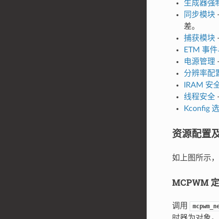
生成器强
同步模块
差。
捕获模块
ETM 事
电源管理
分辨率配
IRAM 安
线程安全
Kconfig 
资源配置
如上图所示，
MCPWM 
调用
mcpwm_n
时器为对象。