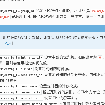
指定 MCPWM 组 ID，范围为 [0,
er_config_t::group_id
MCPWM_G
是芯片上可用的 MCPWM 组数量。需注意，位于不同
UP_NUM
可用的 MCPWM 组数量，请参阅
ESP32-H2 技术参考手册
>
电
）
[
PDF
]。
设置中断的优先级。如果设置为
er_config_t::intr_priority
0
断，否则会使用指定的优先级。
设置定时器的时钟源。
er_config_t::clk_src
设置定时器的预期分辨率。内部驱动
er_config_t::resolution_hz
适的分频器。
设置定时器的计数模式。
er_config_t::count_mode
设置定时器的周期，以 Tick 为单位（
er_config_t::period_ticks
设置 Tick 分辨率）。
er_config_t::resolution_hz
设置当定时器计数为零时是
er_config_t::update_period_on_empty