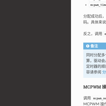
mcpwm_tim
分配成功后，
码。具体来说
反之，调用
备注
同时分配多
算，驱动会
定时器的顺
容请参阅
分
MCPWM 
调用
mcpwm_n
MCPWM 