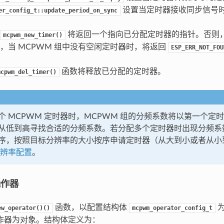
设置当定时器接收同步信号
er_config_t::update_period_on_sync
将返回一个指向已分配定时器的指针。否则
mcpwm_new_timer()
，当 MCPWM 组中没有空闲定时器时，将返回
ESP_ERR_NOT_FOU
函数将释放已分配的定时器。
mcpwm_del_timer()
个 MCPWM 定时器时，MCPWM 组的分频系数将以第一个定
从低到高寻找合适的分频系数。若分配多个定时器时出现分频系
序，按照目标分辨率的大小按序申请定时器（从大到小或者从小
辨率配置
。
操作器
函数，以配置结构体
为
ew_operator()()
mcpwm_operator_config_t
操作器为对象。结构体定义为：