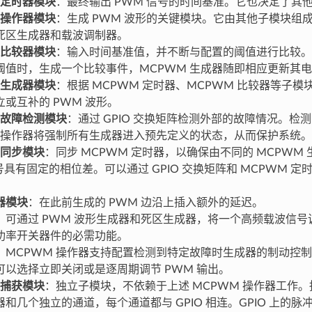
 定时器模块
：最终输出 PWM 信号的时间基准。它也决定了其
 操作器模块
：生成 PWM 波形的关键模块。它由其他子模块组
死区生成器和载波调制器。
 比较器模块
：输入时间基准值，并不断与配置的阈值进行比较。
阈值时，生成一个比较事件，MCPWM 生成器随即相应更新其
 生成器模块
：根据 MCPWM 定时器、MCPWM 比较器等子
或互补的 PWM 波形。
 故障检测模块
：通过 GPIO 交换矩阵检测外部的故障情况。检
M 操作器将强制所有生成器进入预先定义的状态，从而保护系统。
 同步模块
：同步 MCPWM 定时器，以确保由不同的 MCPWM
号具有固定的相位差。可以通过 GPIO 交换矩阵和 MCPWM 
器模块
：在此前生成的 PWM 边沿上插入额外的延迟。
：可通过 PWM 波形生成器和死区生成器，将一个高频载波信号调
功率开关器件的必需功能。
：MCPWM 操作器支持配置检测到特定故障时生成器的制动控
可以选择立即关闭或是逐周期调节 PWM 输出。
 捕获模块
：独立子模块，不依赖于上述 MCPWM 操作器工作
和几个独立的通道，每个通道都与 GPIO 相连。GPIO 上的