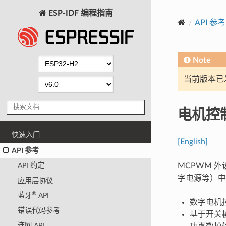
ESP-IDF 编程指南
API 参考
Note
当前版本已发布
电机控制
快速入门
[English]
API 参考
MCPWM 
API 约定
字电源等）中
应用层协议
®
蓝牙
API
数字电机
错误代码参考
基于开关
连网 API