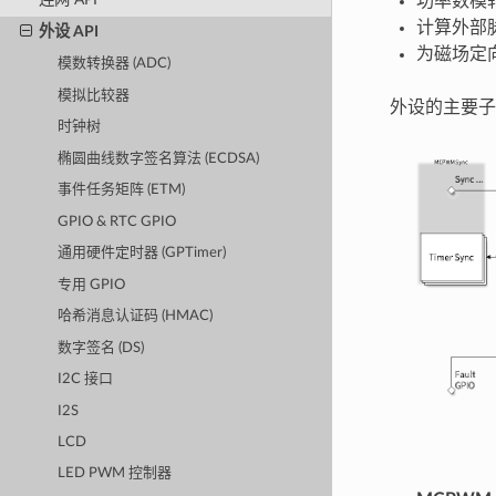
功率数模转
计算外部
外设 API
为磁场定向
模数转换器 (ADC)
模拟比较器
外设的主要子
时钟树
椭圆曲线数字签名算法 (ECDSA)
事件任务矩阵 (ETM)
GPIO & RTC GPIO
通用硬件定时器 (GPTimer)
专用 GPIO
哈希消息认证码 (HMAC)
数字签名 (DS)
I2C 接口
I2S
LCD
LED PWM 控制器