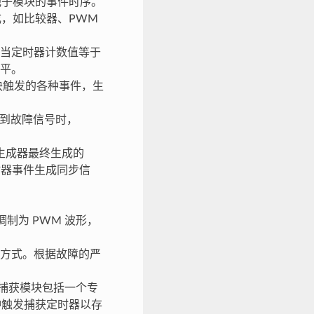
他子模块的事件时序。
成，如比较器、PWM
当定时器计数值等于
电平。
模块触发的各种事件，生
测到故障信号时，
 生成器最终生成的
定时器事件生成同步信
制为 PWM 波形，
制方式。根据故障的严
。捕获模块包括一个专
脉冲触发捕获定时器以存