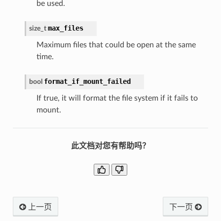
be used.
max_files
size_t
Maximum files that could be open at the same
time.
format_if_mount_failed
bool
If true, it will format the file system if it fails to
mount.
此文档对您有帮助吗？
上一页
下一页