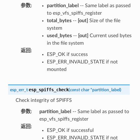
参数
:
partition_label
-- Same label as passed
to esp_vfs_spiffs_register
total_bytes
--
[out]
Size of the file
system
used_bytes
--
[out]
Current used bytes
in the file system
返回
:
ESP_OK if success
ESP_ERR_INVALID_STATE if not
mounted
esp_spiffs_check
esp_err_t
(
const
char
*
partition_label
)
Check integrity of SPIFFS
参数
:
partition_label
-- Same label as passed to
esp_vfs_spiffs_register
返回
:
ESP_OK if successful
ESP_ERR_INVALID_STATE if not