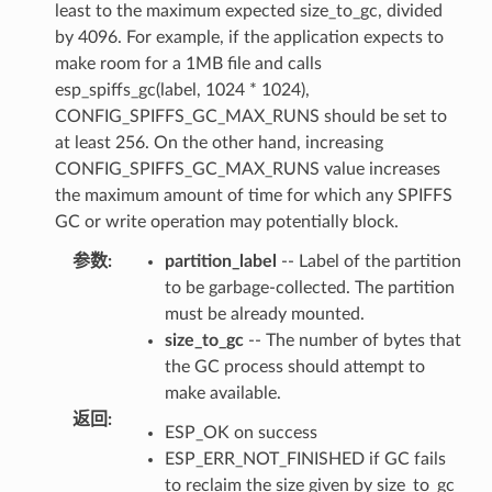
least to the maximum expected size_to_gc, divided
by 4096. For example, if the application expects to
make room for a 1MB file and calls
esp_spiffs_gc(label, 1024 * 1024),
CONFIG_SPIFFS_GC_MAX_RUNS should be set to
at least 256. On the other hand, increasing
CONFIG_SPIFFS_GC_MAX_RUNS value increases
the maximum amount of time for which any SPIFFS
GC or write operation may potentially block.
参数
:
partition_label
-- Label of the partition
to be garbage-collected. The partition
must be already mounted.
size_to_gc
-- The number of bytes that
the GC process should attempt to
make available.
返回
:
ESP_OK on success
ESP_ERR_NOT_FINISHED if GC fails
to reclaim the size given by size_to_gc