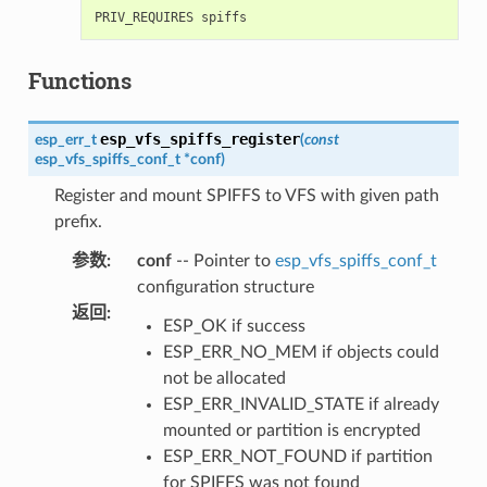
Functions
esp_vfs_spiffs_register
esp_err_t
(
const
esp_vfs_spiffs_conf_t
*
conf
)
Register and mount SPIFFS to VFS with given path
prefix.
参数
:
conf
-- Pointer to
esp_vfs_spiffs_conf_t
configuration structure
返回
:
ESP_OK if success
ESP_ERR_NO_MEM if objects could
not be allocated
ESP_ERR_INVALID_STATE if already
mounted or partition is encrypted
ESP_ERR_NOT_FOUND if partition
for SPIFFS was not found