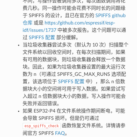
不同，写操作会被调用多次，每次函数调用将花
费几秒。同一操作可能会花费不同时长的问题缘
于 SPIFFS 的设计，且已在官方的
SPIFFS github
仓库
或是
https://github.com/espressif/esp-
idf/issues/1737
中被多次报告。这个问题可以通
过
SPIFFS 配置
部分缓解。
当垃圾收集器尝试多次（默认为 10 次）扫描整个
文件系统以回收空间时，在每次扫描期间，如果
有可用的数据块，则垃圾收集器会释放一个数据
块。因此，如果为垃圾收集器设置的最大运行次
数为 n（可通过 SPIFFS_GC_MAX_RUNS 选项配
置，该选项位于
SPIFFS 配置
中），那么 n 倍数
据块大小的空间将可用于写入数据。如果尝试写
入超过 n 倍数据块大小的数据，写入操作可能会
失败并返回错误。
如果 ESP32-P4 在文件系统操作期间断电，可能
会导致 SPIFFS 损坏。但是仍可通过
函数恢复文件系统。详情请参
esp_spiffs_check
阅官方 SPIFFS
FAQ
。