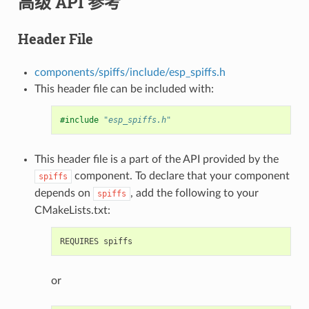
高级 API 参考
Header File
components/spiffs/include/esp_spiffs.h
This header file can be included with:
#include
"esp_spiffs.h"
This header file is a part of the API provided by the
component. To declare that your component
spiffs
depends on
, add the following to your
spiffs
CMakeLists.txt:
or