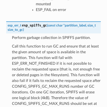
mounted
ESP_FAIL on error
esp_spiffs_gc
esp_err_t
(
const
char
*
partition_label
,
size_t
size_to_gc
)
Perform garbage collection in SPIFFS partition.
Call this function to run GC and ensure that at least
the given amount of space is available in the
partition. This function will fail with
ESP_ERR_NOT_FINISHED if it is not possible to
reclaim the requested space (that is, not enough free
or deleted pages in the filesystem). This function will
also fail if it fails to reclaim the requested space after
CONFIG_SPIFFS_GC_MAX_RUNS number of GC
iterations. On one GC iteration, SPIFFS will erase
one logical block (4kB). Therefore the value of
CONFIG_SPIFFS_GC_MAX_RUNS should be set at