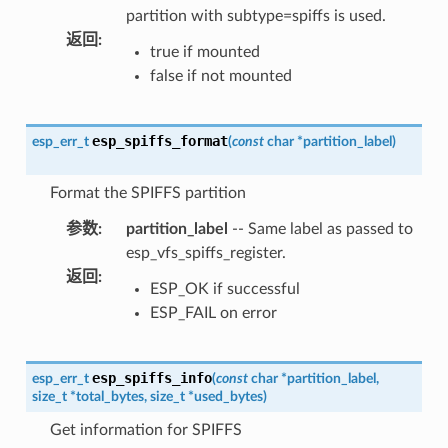
partition with subtype=spiffs is used.
返回
:
true if mounted
false if not mounted
esp_spiffs_format
esp_err_t
(
const
char
*
partition_label
)
Format the SPIFFS partition
参数
:
partition_label
-- Same label as passed to
esp_vfs_spiffs_register.
返回
:
ESP_OK if successful
ESP_FAIL on error
esp_spiffs_info
esp_err_t
(
const
char
*
partition_label
,
size_t
*
total_bytes
,
size_t
*
used_bytes
)
Get information for SPIFFS