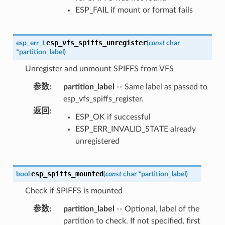
ESP_FAIL if mount or format fails
esp_vfs_spiffs_unregister
esp_err_t
(
const
char
*
partition_label
)
Unregister and unmount SPIFFS from VFS
参数
:
partition_label
-- Same label as passed to
esp_vfs_spiffs_register.
返回
:
ESP_OK if successful
ESP_ERR_INVALID_STATE already
unregistered
esp_spiffs_mounted
bool
(
const
char
*
partition_label
)
Check if SPIFFS is mounted
参数
:
partition_label
-- Optional, label of the
partition to check. If not specified, first