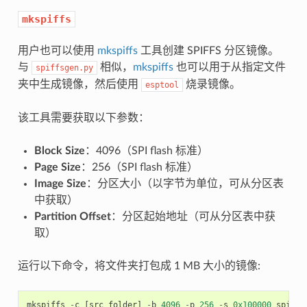
mkspiffs
用户也可以使用
mkspiffs
工具创建 SPIFFS 分区镜像。
与
相似，
mkspiffs
也可以用于从指定文件
spiffsgen.py
夹中生成镜像，然后使用
烧录镜像。
esptool
该工具需要获取以下参数：
Block Size
：4096（SPI flash 标准）
Page Size
：256（SPI flash 标准）
Image Size
：分区大小（以字节为单位，可从分区表
中获取）
Partition Offset
：分区起始地址（可从分区表中获
取）
运行以下命令，将文件夹打包成 1 MB 大小的镜像:
mkspiffs
-
c
[
src_folder
]
-
b
4096
-
p
256
-
s
0x100000
spiffs