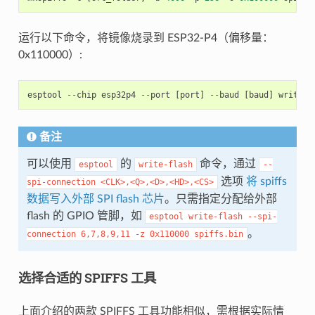
运行以下命令，将镜像烧录到 ESP32-P4（偏移量：
0x110000）:
esptool
--
chip
esp32p4
--
port
[
port
]
--
baud
[
baud
]
write
-
f
备注
可以使用
的
命令，通过
esptool
write-flash
--
选项
将 spiffs
spi-connection
<CLK>,<Q>,<D>,<HD>,<CS>
数据写入外部 SPI flash 芯片
。只需指定分配给外部
flash 的 GPIO 管脚，如
esptool
write-flash
--spi-
。
connection
6,7,8,9,11
-z
0x110000
spiffs.bin
选择合适的 SPIFFS 工具
上面介绍的两款 SPIFFS 工具功能相似，需根据实际情