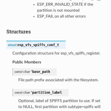
ESP_ERR_INVALID_STATE if the
partition is not mounted
ESP_FAIL on all other errors
Structures
esp_vfs_spiffs_conf_t
struct
Configuration structure for esp_vfs_spiffs_register.
Public Members
base_path
const
char
*
File path prefix associated with the filesystem.
partition_label
const
char
*
Optional, label of SPIFFS partition to use. If set
to NULL, first partition with subtype=spiffs will