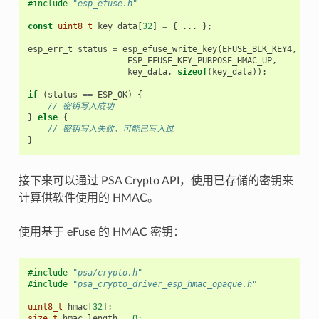
#include
"esp_efuse.h"
const
uint8_t
key_data
[
32
]
=
{
...
};
esp_err_t
status
=
esp_efuse_write_key
(
EFUSE_BLK_KEY4
,
ESP_EFUSE_KEY_PURPOSE_HMAC_UP
,
key_data
,
sizeof
(
key_data
));
if
(
status
==
ESP_OK
)
{
// 密钥写入成功
}
else
{
// 密钥写入失败，可能已写入过
}
接下来可以通过 PSA Crypto API，使用已存储的密钥来
计算供软件使用的 HMAC。
使用基于 eFuse 的 HMAC 密钥：
#include
"psa/crypto.h"
#include
"psa_crypto_driver_esp_hmac_opaque.h"
uint8_t
hmac
[
32
];
size_t
hmac_length
=
0
;