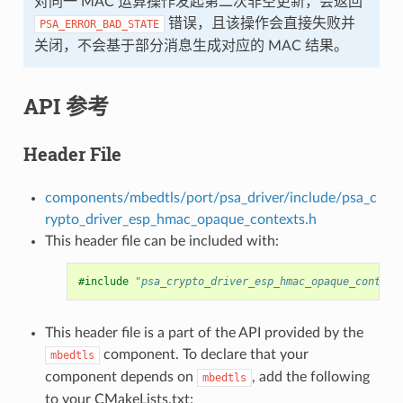
对同一 MAC 运算操作发起第二次非空更新，会返回
错误，且该操作会直接失败并
PSA_ERROR_BAD_STATE
关闭，不会基于部分消息生成对应的 MAC 结果。
API 参考
Header File
components/mbedtls/port/psa_driver/include/psa_c
rypto_driver_esp_hmac_opaque_contexts.h
This header file can be included with:
#include
"psa_crypto_driver_esp_hmac_opaque_context
This header file is a part of the API provided by the
component. To declare that your
mbedtls
component depends on
, add the following
mbedtls
to your CMakeLists.txt: