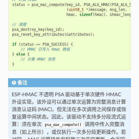
status
=
psa_mac_compute
(
key_id
,
PSA_ALG_HMAC
(
PSA_ALG_SHA_
(
uint8_t
*
)
message
,
msg_len
,
hmac
,
sizeof
(
hmac
),
&
hmac_length
)
// 清理
psa_destroy_key
(
key_id
);
psa_reset_key_attributes
(
&
attributes
);
if
(
status
==
PSA_SUCCESS
)
{
// HMAC 已写入 hmac 数组
}
else
{
// 计算 HMAC 失败
}
备注
ESP-HMAC 不透明 PSA 驱动基于单次硬件 HMAC
外设实现，该外设可以通过单次运算为完整消息计算
消息认证码 (MAC)，但无法在多次调用之间保存或恢
复运算中间状态。因此，该驱动不支持多分段流式运
算：须在单次
调用中传入完整消
psa_mac_compute()
息（如上所示），或仅执行一次多分段更新操作。若