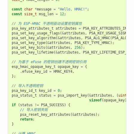
const
char
*
message
=
"Hello, HMAC!"
;
const
size_t
msg_len
=
12
;
// 为 ESP-HMAC 不透明驱动设置密钥属性
psa_key_attributes_t
attributes
=
PSA_KEY_ATTRIBUTES_INIT
;
psa_set_key_usage_flags
(
&
attributes
,
PSA_KEY_USAGE_SIGN_ME
psa_set_key_algorithm
(
&
attributes
,
PSA_ALG_HMAC
(
PSA_ALG_SH
psa_set_key_type
(
&
attributes
,
PSA_KEY_TYPE_HMAC
);
psa_set_key_bits
(
&
attributes
,
256
);
psa_set_key_lifetime
(
&
attributes
,
PSA_KEY_LIFETIME_ESP_HMA
// 为基于 eFuse 的密钥创建不透明密钥引用
esp_hmac_opaque_key_t
opaque_key
=
{
.
efuse_key_id
=
HMAC_KEY4
,
};
// 导入不透明密钥
psa_key_id_t
key_id
=
0
;
psa_status_t
status
=
psa_import_key
(
&
attributes
,
(
uint8_t
sizeof
(
opaque_key
),
&
if
(
status
!=
PSA_SUCCESS
)
{
// 导入密钥失败
psa_reset_key_attributes
(
&
attributes
);
return
;
}
// 计算 HMAC