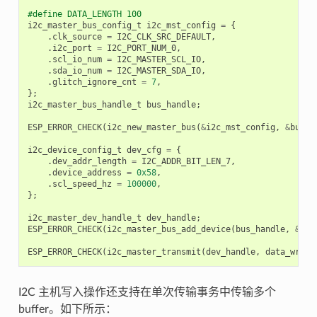
#define DATA_LENGTH 100
i2c_master_bus_config_t
i2c_mst_config
=
{
.
clk_source
=
I2C_CLK_SRC_DEFAULT
,
.
i2c_port
=
I2C_PORT_NUM_0
,
.
scl_io_num
=
I2C_MASTER_SCL_IO
,
.
sda_io_num
=
I2C_MASTER_SDA_IO
,
.
glitch_ignore_cnt
=
7
,
};
i2c_master_bus_handle_t
bus_handle
;
ESP_ERROR_CHECK
(
i2c_new_master_bus
(
&
i2c_mst_config
,
&
bus_h
i2c_device_config_t
dev_cfg
=
{
.
dev_addr_length
=
I2C_ADDR_BIT_LEN_7
,
.
device_address
=
0x58
,
.
scl_speed_hz
=
100000
,
};
i2c_master_dev_handle_t
dev_handle
;
ESP_ERROR_CHECK
(
i2c_master_bus_add_device
(
bus_handle
,
&
dev
ESP_ERROR_CHECK
(
i2c_master_transmit
(
dev_handle
,
data_wr
,
D
I2C 主机写入操作还支持在单次传输事务中传输多个
buffer。如下所示：