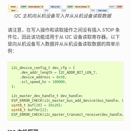
I2C 主机向从机设备写入并从从机设备读取数据
请注意，在写入操作和读取操作之间没有插入 STOP 条
件位，因此该功能适用于从 I2C 设备读取寄存器。以下
是向从机设备写入数据并从从机设备读取数据的简单示
例：
i2c_device_config_t
dev_cfg
=
{
.
dev_addr_length
=
I2C_ADDR_BIT_LEN_7
,
.
device_address
=
0x58
,
.
scl_speed_hz
=
100000
,
};
i2c_master_dev_handle_t
dev_handle
;
ESP_ERROR_CHECK
(
i2c_master_bus_add_device
(
bus_handle
,
&
dev
uint8_t
buf
[
20
]
=
{
0x20
};
uint8_t
buffer
[
2
];
ESP_ERROR_CHECK
(
i2c_master_transmit_receive
(
dev_handle
,
bu