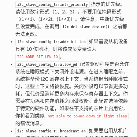
指示的优先级。
i2c_slave_config_t::intr_priority
请使用数字形式（1、2、3），不要用位掩码形式
（(1<<1)、(1<<2)、(1<<3)）。请注意，中断优先级一
旦设置完成，在调用
之前都
i2c_del_slave_device()
无法更改。
如果需要从机设备
i2c_slave_config_t::addr_bit_len
具有 10 位地址，则将该成员变量设为
。
I2C_ADDR_BIT_LEN_10
配置驱动程序是否允许
i2c_slave_config_t::allow_pd
系统在睡眠模式下关闭外设电源。在进入睡眠之前，
系统将备份 I2C 寄存器上下文，当系统退出睡眠模式
时，这些上下文将被恢复。关闭外设可以节省更多功
耗，但代价是消耗更多内存来保存寄存器上下文。你
需要在功耗和内存消耗之间做权衡。此配置选项依赖
于特定的硬件功能，如果在不支持的芯片上启用它，
你将看到类似
not
able
to
power
down
in
light
sleep
的错误消息。
如果要启用从机广
i2c_slave_config_t::broadcast_en