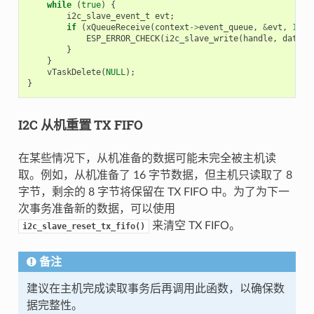
while
(
true
)
{
i2c_slave_event_t
evt
;
if
(
xQueueReceive
(
context
->
event_queue
,
&
evt
,
10
)
ESP_ERROR_CHECK
(
i2c_slave_write
(
handle
,
data_b
}
}
vTaskDelete
(
NULL
);
}
I2C 从机重置 TX FIFO
在某些情况下，从机准备的数据可能未完全被主机读
取。例如，从机准备了 16 字节数据，但主机只读取了 8
字节，剩余的 8 字节将保留在 TX FIFO 中。为了为下一
次事务准备新的数据，可以使用
来清空 TX FIFO。
i2c_slave_reset_tx_fifo()
备注
建议在主机完成读取事务后再调用此函数，以确保数
据完整性。