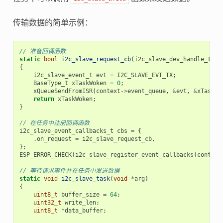
传输数据的简单示例：
// 准备回调函数
static
bool
i2c_slave_request_cb
(
i2c_slave_dev_handle_t
i2
{
i2c_slave_event_t
evt
=
I2C_SLAVE_EVT_TX
;
BaseType_t
xTaskWoken
=
0
;
xQueueSendFromISR
(
context
->
event_queue
,
&
evt
,
&
xTaskWo
return
xTaskWoken
;
}
// 在任务中注册回调函数
i2c_slave_event_callbacks_t
cbs
=
{
.
on_request
=
i2c_slave_request_cb
,
};
ESP_ERROR_CHECK
(
i2c_slave_register_event_callbacks
(
context
// 等待请求事件并在任务中发送数据
static
void
i2c_slave_task
(
void
*
arg
)
{
uint8_t
buffer_size
=
64
;
uint32_t
write_len
;
uint8_t
*
data_buffer
;