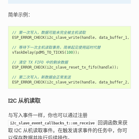
简单示例：
// 第一次写入，数据可能未完全被主机读取
ESP_ERROR_CHECK
(
i2c_slave_write
(
handle
,
data_buffer_1
,
buf
// 等待下一次主机读取事务，简单起见使用延时代替
vTaskDelay
(
pdMS_TO_TICKS
(
100
));
// 清空 TX FIFO 中的剩余数据
ESP_ERROR_CHECK
(
i2c_slave_reset_tx_fifo
(
handle
));
// 第二次写入，新数据会正常发送
ESP_ERROR_CHECK
(
i2c_slave_write
(
handle
,
data_buffer_2
,
buf
I2C 从机读取
与写入事件一样，你也可以通过注册
回调函数来获
i2c_slave_event_callbacks_t::on_receive
取 I2C 从机读取事件。在触发请求事件的任务中，你可
以保存数据并执行后续操作。