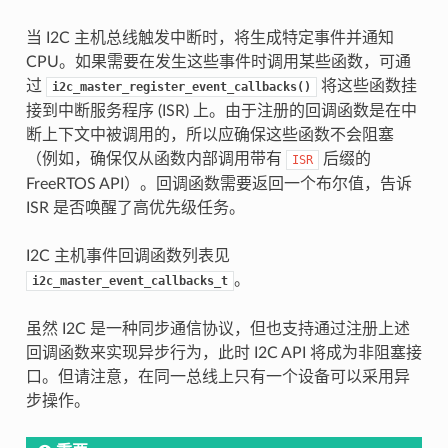
当 I2C 主机总线触发中断时，将生成特定事件并通知
CPU。如果需要在发生这些事件时调用某些函数，可通
过
将这些函数挂
i2c_master_register_event_callbacks()
接到中断服务程序 (ISR) 上。由于注册的回调函数是在中
断上下文中被调用的，所以应确保这些函数不会阻塞
（例如，确保仅从函数内部调用带有
后缀的
ISR
FreeRTOS API）。回调函数需要返回一个布尔值，告诉
ISR 是否唤醒了高优先级任务。
I2C 主机事件回调函数列表见
。
i2c_master_event_callbacks_t
虽然 I2C 是一种同步通信协议，但也支持通过注册上述
回调函数来实现异步行为，此时 I2C API 将成为非阻塞接
口。但请注意，在同一总线上只有一个设备可以采用异
步操作。