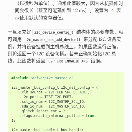
（以微秒为单位）。通常此值较大，因为从机延伸时
间会很长（甚至可能延伸到 12 ms）。设置为
表
0
示使用默认的寄存器值。
一旦填充好
结构体的必要参数，就
i2c_device_config_t
可调用
来分配 I2C 设备实
i2c_master_bus_add_device()
例，并将设备挂载到主机总线上。如果函数运行正确，
则将返回一个 I2C 设备句柄。若未正确初始化 I2C 总
线，此函数将返回
错误。
ESP_ERR_INVALID_ARG
#include
"driver/i2c_master.h"
i2c_master_bus_config_t
i2c_mst_config
=
{
.
clk_source
=
I2C_CLK_SRC_DEFAULT
,
.
i2c_port
=
TEST_I2C_PORT
,
.
scl_io_num
=
I2C_MASTER_SCL_IO
,
.
sda_io_num
=
I2C_MASTER_SDA_IO
,
.
glitch_ignore_cnt
=
7
,
.
flags
.
enable_internal_pullup
=
true
,
};
i2c_master_bus_handle_t
bus_handle
;