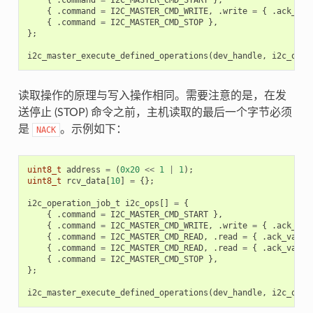
{
.
command
=
I2C_MASTER_CMD_START
},
{
.
command
=
I2C_MASTER_CMD_WRITE
,
.
write
=
{
.
ack_che
{
.
command
=
I2C_MASTER_CMD_STOP
},
};
i2c_master_execute_defined_operations
(
dev_handle
,
i2c_ops
,
读取操作的原理与写入操作相同。需要注意的是，在发
送停止 (STOP) 命令之前，主机读取的最后一个字节必须
是
。示例如下：
NACK
uint8_t
address
=
(
0x20
<<
1
|
1
);
uint8_t
rcv_data
[
10
]
=
{};
i2c_operation_job_t
i2c_ops
[]
=
{
{
.
command
=
I2C_MASTER_CMD_START
},
{
.
command
=
I2C_MASTER_CMD_WRITE
,
.
write
=
{
.
ack_che
{
.
command
=
I2C_MASTER_CMD_READ
,
.
read
=
{
.
ack_value
{
.
command
=
I2C_MASTER_CMD_READ
,
.
read
=
{
.
ack_value
{
.
command
=
I2C_MASTER_CMD_STOP
},
};
i2c_master_execute_defined_operations
(
dev_handle
,
i2c_ops
,