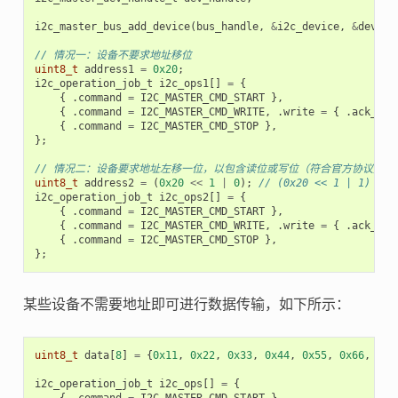
i2c_master_bus_add_device
(
bus_handle
,
&
i2c_device
,
&
dev_ha
// 情况一：设备不要求地址移位
uint8_t
address1
=
0x20
;
i2c_operation_job_t
i2c_ops1
[]
=
{
{
.
command
=
I2C_MASTER_CMD_START
},
{
.
command
=
I2C_MASTER_CMD_WRITE
,
.
write
=
{
.
ack_che
{
.
command
=
I2C_MASTER_CMD_STOP
},
};
// 情况二：设备要求地址左移一位，以包含读位或写位（符合官方协议）
uint8_t
address2
=
(
0x20
<<
1
|
0
);
// (0x20 << 1 | 1)
i2c_operation_job_t
i2c_ops2
[]
=
{
{
.
command
=
I2C_MASTER_CMD_START
},
{
.
command
=
I2C_MASTER_CMD_WRITE
,
.
write
=
{
.
ack_che
{
.
command
=
I2C_MASTER_CMD_STOP
},
};
某些设备不需要地址即可进行数据传输，如下所示：
uint8_t
data
[
8
]
=
{
0x11
,
0x22
,
0x33
,
0x44
,
0x55
,
0x66
,
0x7
i2c_operation_job_t
i2c_ops
[]
=
{