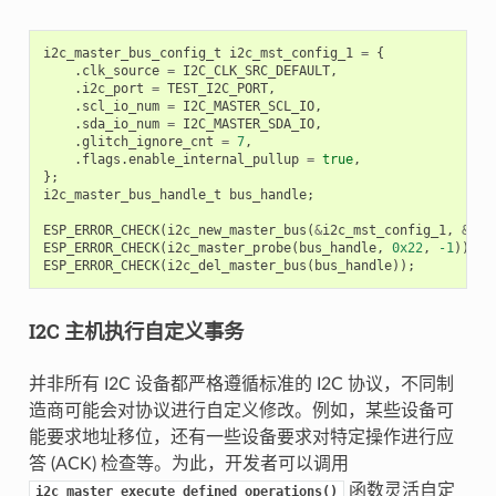
i2c_master_bus_config_t
i2c_mst_config_1
=
{
.
clk_source
=
I2C_CLK_SRC_DEFAULT
,
.
i2c_port
=
TEST_I2C_PORT
,
.
scl_io_num
=
I2C_MASTER_SCL_IO
,
.
sda_io_num
=
I2C_MASTER_SDA_IO
,
.
glitch_ignore_cnt
=
7
,
.
flags
.
enable_internal_pullup
=
true
,
};
i2c_master_bus_handle_t
bus_handle
;
ESP_ERROR_CHECK
(
i2c_new_master_bus
(
&
i2c_mst_config_1
,
&
bus
ESP_ERROR_CHECK
(
i2c_master_probe
(
bus_handle
,
0x22
,
-1
));
ESP_ERROR_CHECK
(
i2c_del_master_bus
(
bus_handle
));
I2C 主机执行自定义事务
并非所有 I2C 设备都严格遵循标准的 I2C 协议，不同制
造商可能会对协议进行自定义修改。例如，某些设备可
能要求地址移位，还有一些设备要求对特定操作进行应
答 (ACK) 检查等。为此，开发者可以调用
函数灵活自定
i2c_master_execute_defined_operations()