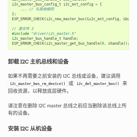
i2c_master_bus_config_t
i2c_mst_config
=
{
...
// 与其他相同
};
ESP_ERROR_CHECK
(
i2c_new_master_bus
(
&
i2c_mst_config
,
&
bus_h
// 源文件 2
#include
"driver/i2c_master.h"
i2c_master_bus_handle_t
handle
;
ESP_ERROR_CHECK
(
i2c_master_get_bus_handle
(
0
,
&
handle
));
卸载 I2C 主机总线和设备
如果不再需要之前安装的 I2C 总线或设备，建议调用
或
来
i2c_master_bus_rm_device()
i2c_del_master_bus()
回收资源，以释放底层硬件。
请注意在删除 I2C master 总线之前应当删除该总线上所
有的设备。
安装 I2C 从机设备