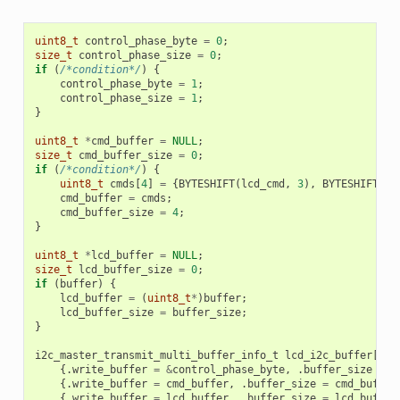
uint8_t
control_phase_byte
=
0
;
size_t
control_phase_size
=
0
;
if
(
/*condition*/
)
{
control_phase_byte
=
1
;
control_phase_size
=
1
;
}
uint8_t
*
cmd_buffer
=
NULL
;
size_t
cmd_buffer_size
=
0
;
if
(
/*condition*/
)
{
uint8_t
cmds
[
4
]
=
{
BYTESHIFT
(
lcd_cmd
,
3
),
BYTESHIFT
(
lc
cmd_buffer
=
cmds
;
cmd_buffer_size
=
4
;
}
uint8_t
*
lcd_buffer
=
NULL
;
size_t
lcd_buffer_size
=
0
;
if
(
buffer
)
{
lcd_buffer
=
(
uint8_t
*
)
buffer
;
lcd_buffer_size
=
buffer_size
;
}
i2c_master_transmit_multi_buffer_info_t
lcd_i2c_buffer
[
3
]
{.
write_buffer
=
&
control_phase_byte
,
.
buffer_size
=
c
{.
write_buffer
=
cmd_buffer
,
.
buffer_size
=
cmd_buffer
{.
write_buffer
=
lcd_buffer
,
.
buffer_size
=
lcd_buffer