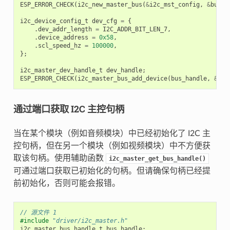
ESP_ERROR_CHECK
(
i2c_new_master_bus
(
&
i2c_mst_config
,
&
bus_h
i2c_device_config_t
dev_cfg
=
{
.
dev_addr_length
=
I2C_ADDR_BIT_LEN_7
,
.
device_address
=
0x58
,
.
scl_speed_hz
=
100000
,
};
i2c_master_dev_handle_t
dev_handle
;
ESP_ERROR_CHECK
(
i2c_master_bus_add_device
(
bus_handle
,
&
dev
通过端口获取 I2C 主控句柄
当在某个模块（例如音频模块）中已经初始化了 I2C 主
控句柄，但在另一个模块（例如视频模块）中不方便获
取该句柄。使用辅助函数
i2c_master_get_bus_handle()
可通过端口获取已初始化的句柄。但请确保句柄已经提
前初始化，否则可能会报错。
// 源文件 1
#include
"driver/i2c_master.h"
i2c_master_bus_handle_t
bus_handle
;