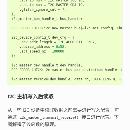
.
scl_io_num
=
I2C_MASTER_SCL_IO
,
.
sda_io_num
=
I2C_MASTER_SDA_IO
,
.
glitch_ignore_cnt
=
7
,
};
i2c_master_bus_handle_t
bus_handle
;
ESP_ERROR_CHECK
(
i2c_new_master_bus
(
&
i2c_mst_config
,
&
bus_h
i2c_device_config_t
dev_cfg
=
{
.
dev_addr_length
=
I2C_ADDR_BIT_LEN_7
,
.
device_address
=
0x58
,
.
scl_speed_hz
=
100000
,
};
i2c_master_dev_handle_t
dev_handle
;
ESP_ERROR_CHECK
(
i2c_master_bus_add_device
(
bus_handle
,
&
dev
i2c_master_receive
(
dev_handle
,
data_rd
,
DATA_LENGTH
,
-1
);
I2C 主机写入后读取
从一些 I2C 设备中读取数据之前需要进行写入配置，可
通过
接口进行配置。下
i2c_master_transmit_receive()
图解释了该函数的原理。