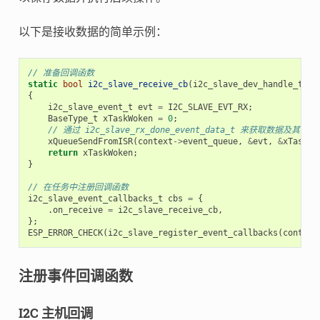
以下是接收数据的简单示例：
// 准备回调函数
static
bool
i2c_slave_receive_cb
(
i2c_slave_dev_handle_t
i2
{
i2c_slave_event_t
evt
=
I2C_SLAVE_EVT_RX
;
BaseType_t
xTaskWoken
=
0
;
// 通过 i2c_slave_rx_done_event_data_t 来获取数据及其长度
xQueueSendFromISR
(
context
->
event_queue
,
&
evt
,
&
xTaskWo
return
xTaskWoken
;
}
// 在任务中注册回调函数
i2c_slave_event_callbacks_t
cbs
=
{
.
on_receive
=
i2c_slave_receive_cb
,
};
ESP_ERROR_CHECK
(
i2c_slave_register_event_callbacks
(
context
注册事件回调函数
I2C 主机回调