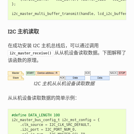
};
i2c_master_multi_buffer_transmit
(
handle
,
lcd_i2c_buffer
,
s
I2C 主机读取
在成功安装 I2C 主机总线后，可以通过调用
从从机设备读取数据。下图解释了
i2c_master_receive()
该函数的原理。
I2C 主机从从机设备读取数据
从从机设备读取数据的简单示例：
#define DATA_LENGTH 100
i2c_master_bus_config_t
i2c_mst_config
=
{
.
clk_source
=
I2C_CLK_SRC_DEFAULT
,
.
i2c_port
=
I2C_PORT_NUM_0
,