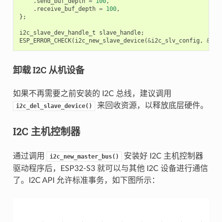
.
send_buf_depth
=
100
,
.
receive_buf_depth
=
100
,
};
i2c_slave_dev_handle_t
slave_handle
;
ESP_ERROR_CHECK
(
i2c_new_slave_device
(
&
i2c_slv_config
,
&
sla
卸载 I2C 从机设备
如果不再需要之前安装的 I2C 总线，建议调用
来回收资源，以释放底层硬件。
i2c_del_slave_device()
I2C 主机控制器
通过调用
安装好 I2C 主机控制器
i2c_new_master_bus()
驱动程序后，ESP32-S3 就可以与其他 I2C 设备进行通信
了。I2C API 允许标准事务，如下图所示：