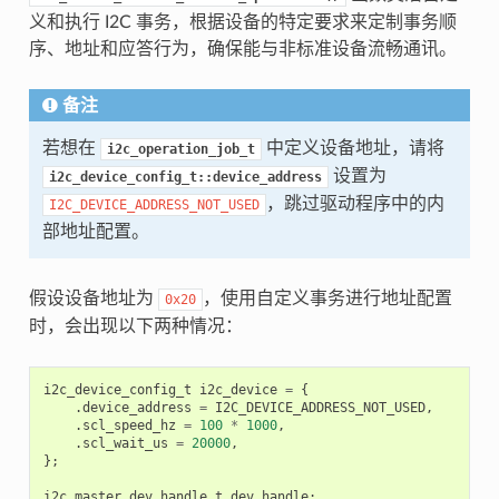
义和执行 I2C 事务，根据设备的特定要求来定制事务顺
序、地址和应答行为，确保能与非标准设备流畅通讯。
备注
若想在
中定义设备地址，请将
i2c_operation_job_t
设置为
i2c_device_config_t::device_address
，跳过驱动程序中的内
I2C_DEVICE_ADDRESS_NOT_USED
部地址配置。
假设设备地址为
，使用自定义事务进行地址配置
0x20
时，会出现以下两种情况：
i2c_device_config_t
i2c_device
=
{
.
device_address
=
I2C_DEVICE_ADDRESS_NOT_USED
,
.
scl_speed_hz
=
100
*
1000
,
.
scl_wait_us
=
20000
,
};
i2c_master_dev_handle_t
dev_handle
;