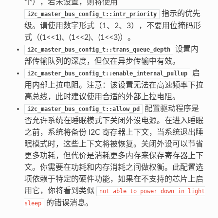
个），若未设置，则将使用
指示的优先
i2c_master_bus_config_t::intr_priority
级。请使用数字形式（1、2、3），不要用位掩码形
式（(1<<1)、(1<<2)、(1<<3)）。
设置内
i2c_master_bus_config_t::trans_queue_depth
部传输队列的深度，但仅在异步传输中有效。
启
i2c_master_bus_config_t::enable_internal_pullup
用内部上拉电阻。注意：该设置无法在高速频率下拉
高总线，此时建议使用合适的外部上拉电阻。
配置驱动程序是
i2c_master_bus_config_t::allow_pd
否允许系统在睡眠模式下关闭外设电源。在进入睡眠
之前，系统将备份 I2C 寄存器上下文，当系统退出睡
眠模式时，这些上下文将被恢复。关闭外设可以节省
更多功耗，但代价是消耗更多内存来保存寄存器上下
文。你需要在功耗和内存消耗之间做权衡。此配置选
项依赖于特定的硬件功能，如果在不支持的芯片上启
用它，你将看到类似
not
able
to
power
down
in
light
的错误消息。
sleep