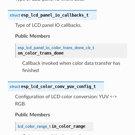
esp_lcd_panel_io_callbacks_t
struct
Type of LCD panel IO callbacks.
Public Members
esp_lcd_panel_io_color_trans_done_cb_t
on_color_trans_done
Callback invoked when color data transfer has
finished
esp_lcd_color_conv_yuv_config_t
struct
Configuration of LCD color conversion: YUV <->
RGB.
Public Members
in_color_range
lcd_color_range_t