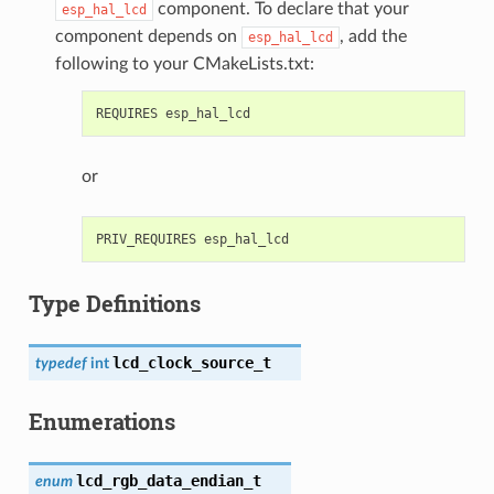
component. To declare that your
esp_hal_lcd
component depends on
, add the
esp_hal_lcd
following to your CMakeLists.txt:
or
Type Definitions
lcd_clock_source_t
typedef
int
Enumerations
lcd_rgb_data_endian_t
enum