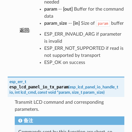
needed
param
--
[out]
Buffer for the command
data
param_size
--
[in]
Size of
buffer
param
返回
:
ESP_ERR_INVALID_ARG if parameter
is invalid
ESP_ERR_NOT_SUPPORTED if read is
not supported by transport
ESP_OK on success
esp_err_t
esp_lcd_panel_io_tx_param
(
esp_lcd_panel_io_handle_t
io
,
int
lcd_cmd
,
const
void
*
param
,
size_t
param_size
)
Transmit LCD command and corresponding
parameters.
备注
Commands sent by this function are short, so