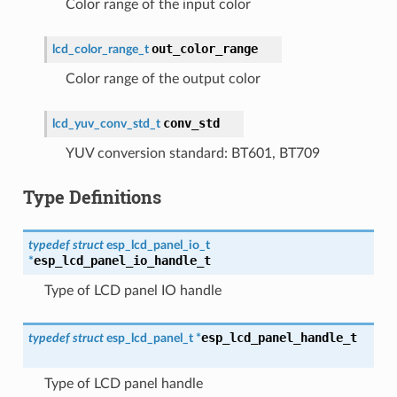
Color range of the input color
out_color_range
lcd_color_range_t
Color range of the output color
conv_std
lcd_yuv_conv_std_t
YUV conversion standard: BT601, BT709
Type Definitions
typedef
struct
esp_lcd_panel_io_t
esp_lcd_panel_io_handle_t
*
Type of LCD panel IO handle
esp_lcd_panel_handle_t
typedef
struct
esp_lcd_panel_t
*
Type of LCD panel handle