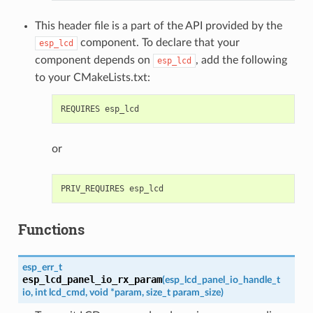
This header file is a part of the API provided by the
component. To declare that your
esp_lcd
component depends on
, add the following
esp_lcd
to your CMakeLists.txt:
or
Functions
esp_err_t
esp_lcd_panel_io_rx_param
(
esp_lcd_panel_io_handle_t
io
,
int
lcd_cmd
,
void
*
param
,
size_t
param_size
)