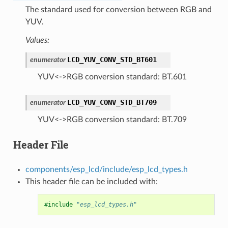
The standard used for conversion between RGB and
YUV.
Values:
LCD_YUV_CONV_STD_BT601
enumerator
YUV<->RGB conversion standard: BT.601
LCD_YUV_CONV_STD_BT709
enumerator
YUV<->RGB conversion standard: BT.709
Header File
components/esp_lcd/include/esp_lcd_types.h
This header file can be included with:
#include
"esp_lcd_types.h"