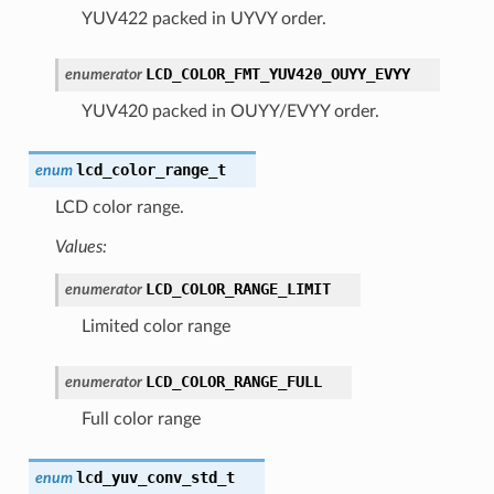
YUV422 packed in UYVY order.
LCD_COLOR_FMT_YUV420_OUYY_EVYY
enumerator
YUV420 packed in OUYY/EVYY order.
lcd_color_range_t
enum
LCD color range.
Values:
LCD_COLOR_RANGE_LIMIT
enumerator
Limited color range
LCD_COLOR_RANGE_FULL
enumerator
Full color range
lcd_yuv_conv_std_t
enum