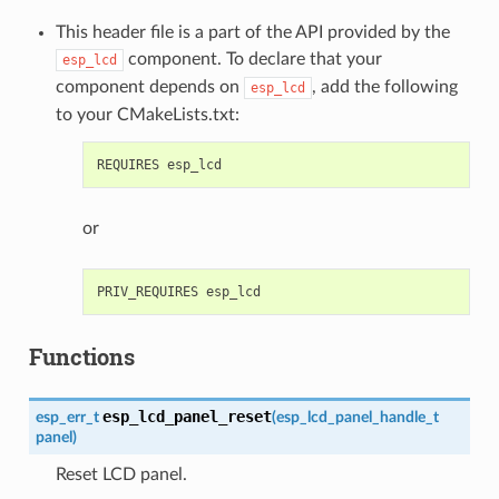
This header file is a part of the API provided by the
component. To declare that your
esp_lcd
component depends on
, add the following
esp_lcd
to your CMakeLists.txt:
or
Functions
esp_lcd_panel_reset
esp_err_t
(
esp_lcd_panel_handle_t
panel
)
Reset LCD panel.