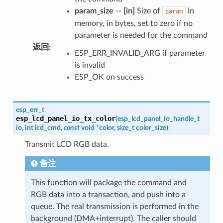
param_size
--
[in]
Size of
in
param
memory, in bytes, set to zero if no
parameter is needed for the command
返回
:
ESP_ERR_INVALID_ARG if parameter
is invalid
ESP_OK on success
esp_err_t
esp_lcd_panel_io_tx_color
(
esp_lcd_panel_io_handle_t
io
,
int
lcd_cmd
,
const
void
*
color
,
size_t
color_size
)
Transmit LCD RGB data.
备注
This function will package the command and
RGB data into a transaction, and push into a
queue. The real transmission is performed in the
background (DMA+interrupt). The caller should