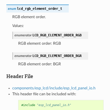
lcd_rgb_element_order_t
enum
RGB element order.
Values:
LCD_RGB_ELEMENT_ORDER_RGB
enumerator
RGB element order: RGB
LCD_RGB_ELEMENT_ORDER_BGR
enumerator
RGB element order: BGR
Header File
components/esp_lcd/include/esp_lcd_panel_io.h
This header file can be included with:
#include
"esp_lcd_panel_io.h"