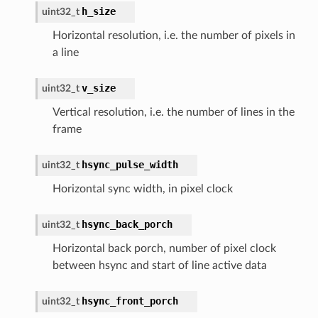
h_size
uint32_t
Horizontal resolution, i.e. the number of pixels in
a line
v_size
uint32_t
Vertical resolution, i.e. the number of lines in the
frame
hsync_pulse_width
uint32_t
Horizontal sync width, in pixel clock
hsync_back_porch
uint32_t
Horizontal back porch, number of pixel clock
between hsync and start of line active data
hsync_front_porch
uint32_t