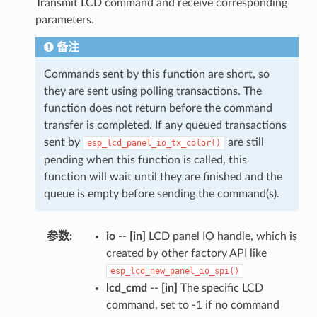
Transmit LCD command and receive corresponding
parameters.
备注
Commands sent by this function are short, so
they are sent using polling transactions. The
function does not return before the command
transfer is completed. If any queued transactions
sent by
are still
esp_lcd_panel_io_tx_color()
pending when this function is called, this
function will wait until they are finished and the
queue is empty before sending the command(s).
参数
:
io
--
[in]
LCD panel IO handle, which is
created by other factory API like
esp_lcd_new_panel_io_spi()
lcd_cmd
--
[in]
The specific LCD
command, set to -1 if no command