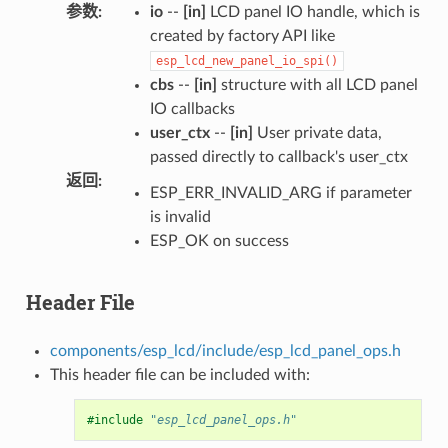
参数
:
io
--
[in]
LCD panel IO handle, which is
created by factory API like
esp_lcd_new_panel_io_spi()
cbs
--
[in]
structure with all LCD panel
IO callbacks
user_ctx
--
[in]
User private data,
passed directly to callback's user_ctx
返回
:
ESP_ERR_INVALID_ARG if parameter
is invalid
ESP_OK on success
Header File
components/esp_lcd/include/esp_lcd_panel_ops.h
This header file can be included with:
#include
"esp_lcd_panel_ops.h"