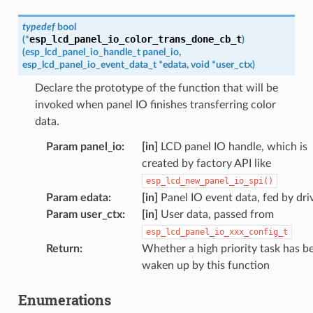
typedef
bool
esp_lcd_panel_io_color_trans_done_cb_t
(
*
)
(
esp_lcd_panel_io_handle_t
panel_io
,
esp_lcd_panel_io_event_data_t
*
edata
,
void
*
user_ctx
)
Declare the prototype of the function that will be
invoked when panel IO finishes transferring color
data.
Param panel_io
:
[in]
LCD panel IO handle, which is
created by factory API like
esp_lcd_new_panel_io_spi()
Param edata
:
[in]
Panel IO event data, fed by dri
Param user_ctx
:
[in]
User data, passed from
esp_lcd_panel_io_xxx_config_t
Return
:
Whether a high priority task has b
waken up by this function
Enumerations