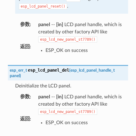
.
esp_lcd_panel_reset()
参数
:
panel
--
[in]
LCD panel handle, which is
created by other factory API like
esp_lcd_new_panel_st7789()
返回
:
ESP_OK on success
esp_lcd_panel_del
esp_err_t
(
esp_lcd_panel_handle_t
panel
)
Deinitialize the LCD panel.
参数
:
panel
--
[in]
LCD panel handle, which is
created by other factory API like
esp_lcd_new_panel_st7789()
返回
:
ESP_OK on success