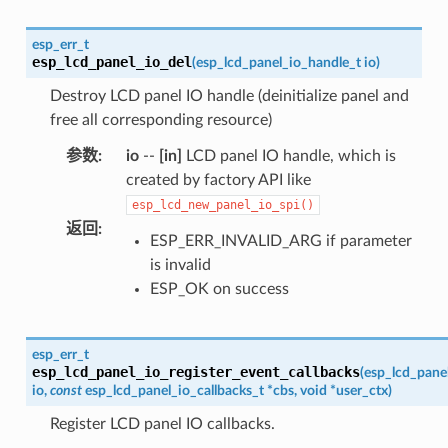
esp_err_t
esp_lcd_panel_io_del
(
esp_lcd_panel_io_handle_t
io
)
Destroy LCD panel IO handle (deinitialize panel and
free all corresponding resource)
参数
:
io
--
[in]
LCD panel IO handle, which is
created by factory API like
esp_lcd_new_panel_io_spi()
返回
:
ESP_ERR_INVALID_ARG if parameter
is invalid
ESP_OK on success
esp_err_t
esp_lcd_panel_io_register_event_callbacks
(
esp_lcd_pane
io
,
const
esp_lcd_panel_io_callbacks_t
*
cbs
,
void
*
user_ctx
)
Register LCD panel IO callbacks.