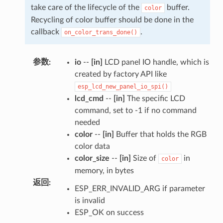
take care of the lifecycle of the
buffer.
color
Recycling of color buffer should be done in the
callback
.
on_color_trans_done()
参数
:
io
--
[in]
LCD panel IO handle, which is
created by factory API like
esp_lcd_new_panel_io_spi()
lcd_cmd
--
[in]
The specific LCD
command, set to -1 if no command
needed
color
--
[in]
Buffer that holds the RGB
color data
color_size
--
[in]
Size of
in
color
memory, in bytes
返回
:
ESP_ERR_INVALID_ARG if parameter
is invalid
ESP_OK on success