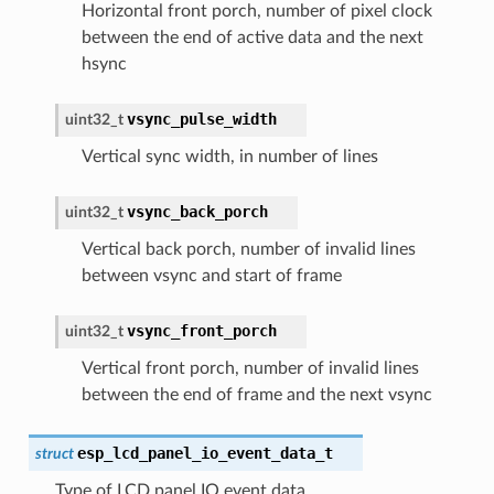
Horizontal front porch, number of pixel clock
between the end of active data and the next
hsync
vsync_pulse_width
uint32_t
Vertical sync width, in number of lines
vsync_back_porch
uint32_t
Vertical back porch, number of invalid lines
between vsync and start of frame
vsync_front_porch
uint32_t
Vertical front porch, number of invalid lines
between the end of frame and the next vsync
esp_lcd_panel_io_event_data_t
struct
Type of LCD panel IO event data.