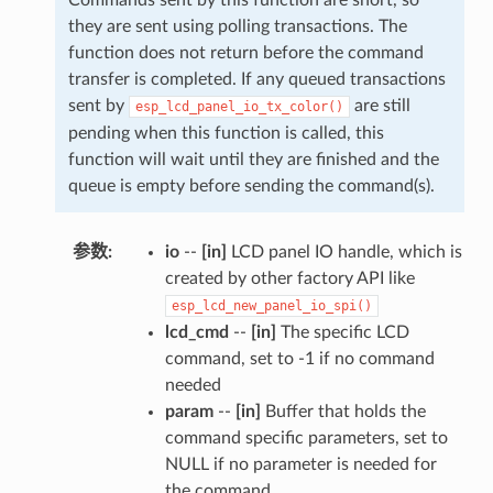
they are sent using polling transactions. The
function does not return before the command
transfer is completed. If any queued transactions
sent by
are still
esp_lcd_panel_io_tx_color()
pending when this function is called, this
function will wait until they are finished and the
queue is empty before sending the command(s).
参数
:
io
--
[in]
LCD panel IO handle, which is
created by other factory API like
esp_lcd_new_panel_io_spi()
lcd_cmd
--
[in]
The specific LCD
command, set to -1 if no command
needed
param
--
[in]
Buffer that holds the
command specific parameters, set to
NULL if no parameter is needed for
the command