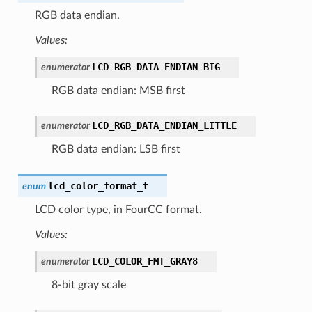
RGB data endian.
Values:
LCD_RGB_DATA_ENDIAN_BIG
enumerator
RGB data endian: MSB first
LCD_RGB_DATA_ENDIAN_LITTLE
enumerator
RGB data endian: LSB first
lcd_color_format_t
enum
LCD color type, in FourCC format.
Values:
LCD_COLOR_FMT_GRAY8
enumerator
8-bit gray scale