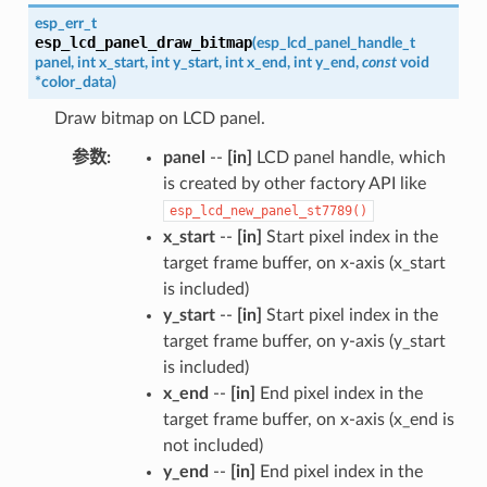
esp_err_t
esp_lcd_panel_draw_bitmap
(
esp_lcd_panel_handle_t
panel
,
int
x_start
,
int
y_start
,
int
x_end
,
int
y_end
,
const
void
*
color_data
)
Draw bitmap on LCD panel.
参数
:
panel
--
[in]
LCD panel handle, which
is created by other factory API like
esp_lcd_new_panel_st7789()
x_start
--
[in]
Start pixel index in the
target frame buffer, on x-axis (x_start
is included)
y_start
--
[in]
Start pixel index in the
target frame buffer, on y-axis (y_start
is included)
x_end
--
[in]
End pixel index in the
target frame buffer, on x-axis (x_end is
not included)
y_end
--
[in]
End pixel index in the