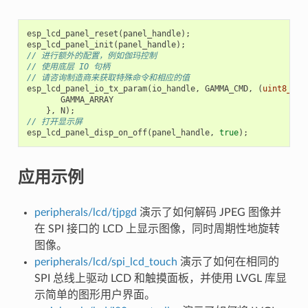
esp_lcd_panel_reset
(
panel_handle
);
esp_lcd_panel_init
(
panel_handle
);
// 进行额外的配置，例如伽玛控制
// 使用底层 IO 句柄
// 请咨询制造商来获取特殊命令和相应的值
esp_lcd_panel_io_tx_param
(
io_handle
,
GAMMA_CMD
,
(
uint8_t
[]
GAMMA_ARRAY
},
N
);
// 打开显示屏
esp_lcd_panel_disp_on_off
(
panel_handle
,
true
);
应用示例
peripherals/lcd/tjpgd
演示了如何解码 JPEG 图像并
在 SPI 接口的 LCD 上显示图像，同时周期性地旋转
图像。
peripherals/lcd/spi_lcd_touch
演示了如何在相同的
SPI 总线上驱动 LCD 和触摸面板，并使用 LVGL 库显
示简单的图形用户界面。