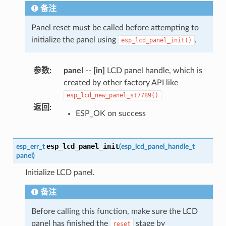
备注
Panel reset must be called before attempting to
initialize the panel using
.
esp_lcd_panel_init()
参数
:
panel
--
[in]
LCD panel handle, which is
created by other factory API like
esp_lcd_new_panel_st7789()
返回
:
ESP_OK on success
esp_lcd_panel_init
esp_err_t
(
esp_lcd_panel_handle_t
panel
)
Initialize LCD panel.
备注
Before calling this function, make sure the LCD
panel has finished the
stage by
reset