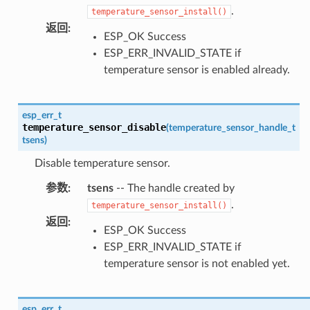
.
temperature_sensor_install()
返回
:
ESP_OK Success
ESP_ERR_INVALID_STATE if
temperature sensor is enabled already.
esp_err_t
temperature_sensor_disable
(
temperature_sensor_handle_t
tsens
)
Disable temperature sensor.
参数
:
tsens
-- The handle created by
.
temperature_sensor_install()
返回
:
ESP_OK Success
ESP_ERR_INVALID_STATE if
temperature sensor is not enabled yet.
esp_err_t