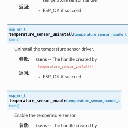
temperature sensor handle.
返回
:
ESP_OK if succeed
esp_err_t
temperature_sensor_uninstall
(
temperature_sensor_handle_t
tsens
)
Uninstall the temperature sensor driver.
参数
:
tsens
-- The handle created by
.
temperature_sensor_install()
返回
:
ESP_OK if succeed.
esp_err_t
temperature_sensor_enable
(
temperature_sensor_handle_t
tsens
)
Enable the temperature sensor.
参数
:
tsens
-- The handle created by