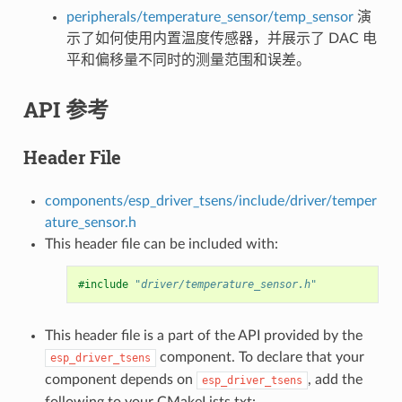
peripherals/temperature_sensor/temp_sensor
演
示了如何使用内置温度传感器，并展示了 DAC 电
平和偏移量不同时的测量范围和误差。
API 参考
Header File
components/esp_driver_tsens/include/driver/temper
ature_sensor.h
This header file can be included with:
#include
"driver/temperature_sensor.h"
This header file is a part of the API provided by the
component. To declare that your
esp_driver_tsens
component depends on
, add the
esp_driver_tsens
following to your CMakeLists.txt: