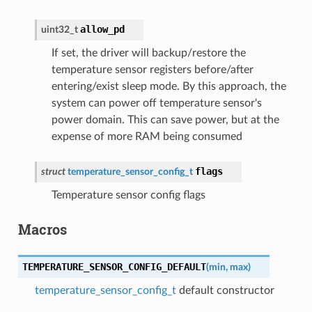
allow_pd
uint32_t
If set, the driver will backup/restore the
temperature sensor registers before/after
entering/exist sleep mode. By this approach, the
system can power off temperature sensor's
power domain. This can save power, but at the
expense of more RAM being consumed
flags
struct
temperature_sensor_config_t
Temperature sensor config flags
Macros
TEMPERATURE_SENSOR_CONFIG_DEFAULT
(
min
,
max
)
temperature_sensor_config_t
default constructor