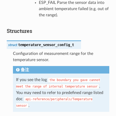
ESP_FAIL Parse the sensor data into
ambient temperature failed (e.g. out of
the range).
Structures
temperature_sensor_config_t
struct
Configuration of measurement range for the
temperature sensor.
备注
If you see the log
the
boundary
you
gave
cannot
.
meet
the
range
of
internal
temperature
sensor
You may need to refer to predefined range listed
doc
api-reference/peripherals/Temperature
.
sensor