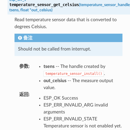
temperature_sensor_get_celsius
(
temperature_sensor_handle
tsens
,
float
*
out_celsius
)
Read temperature sensor data that is converted to
degrees Celsius.
备注
Should not be called from interrupt.
参数
:
tsens
-- The handle created by
.
temperature_sensor_install()
out_celsius
-- The measure output
value.
返回
:
ESP_OK Success
ESP_ERR_INVALID_ARG invalid
arguments
ESP_ERR_INVALID_STATE
Temperature sensor is not enabled yet.