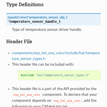
Type Definitions
typedef
struct
temperature_sensor_obj_t
temperature_sensor_handle_t
*
Type of temperature sensor driver handle.
Header File
components/esp_hal_ana_conv/include/hal/tempera
ture_sensor_types.h
This header file can be included with:
#include
"hal/temperature_sensor_types.h"
This header file is a part of the API provided by the
component. To declare that your
esp_hal_ana_conv
component depends on
, add the
esp_hal_ana_conv
following to your CMakeLists.txt: