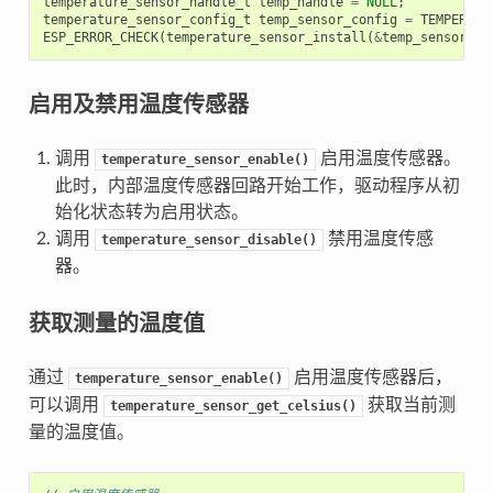
temperature_sensor_handle_t
temp_handle
=
NULL
;
temperature_sensor_config_t
temp_sensor_config
=
TEMPERATU
ESP_ERROR_CHECK
(
temperature_sensor_install
(
&
temp_sensor_co
启用及禁用温度传感器
调用
启用温度传感器。
temperature_sensor_enable()
此时，内部温度传感器回路开始工作，驱动程序从初
始化状态转为启用状态。
调用
禁用温度传感
temperature_sensor_disable()
器。
获取测量的温度值
通过
启用温度传感器后，
temperature_sensor_enable()
可以调用
获取当前测
temperature_sensor_get_celsius()
量的温度值。