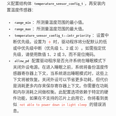
义配置结构体
，再安装内
temperature_sensor_config_t
置温度传感器：
：所测量温度范围的最小值。
range_min
：所测量温度范围的最大值。
range_max
：设置中
temperature_sensor_config_t::intr_priority
断优先级。设置为
时，驱动程序将分配默认的低
0
或中优先级中断（优先级 1、2 或 3）。如需指定优
先级，请使用数值 1、2 或 3，而不是位掩码。
配置驱动程序是否允许系统在睡眠模式下
allow_pd
关闭外设电源。在进入睡眠之前，系统将备份温度传
感器寄存器上下文，当系统退出睡眠模式时，这些上
下文将被恢复。关闭外设可以节省更多功耗，但代价
是消耗更多内存来保存寄存器上下文。你需要在功耗
和内存消耗之间做权衡。此配置选项依赖于特定的硬
件功能，如果在不支持的芯片上启用它，你将看到类
似
的错误消
not
able
to
power
down
in
light
sleep
息。