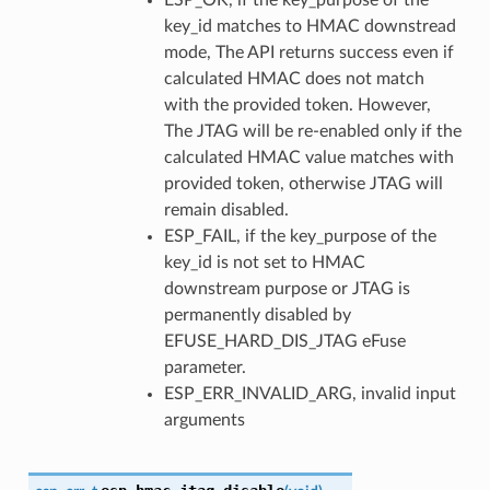
key_id matches to HMAC downstread
mode, The API returns success even if
calculated HMAC does not match
with the provided token. However,
The JTAG will be re-enabled only if the
calculated HMAC value matches with
provided token, otherwise JTAG will
remain disabled.
ESP_FAIL, if the key_purpose of the
key_id is not set to HMAC
downstream purpose or JTAG is
permanently disabled by
EFUSE_HARD_DIS_JTAG eFuse
parameter.
ESP_ERR_INVALID_ARG, invalid input
arguments