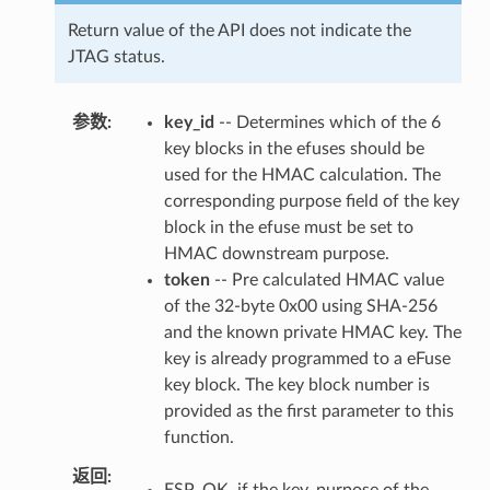
Return value of the API does not indicate the
JTAG status.
参数
key_id
-- Determines which of the 6
key blocks in the efuses should be
used for the HMAC calculation. The
corresponding purpose field of the key
block in the efuse must be set to
HMAC downstream purpose.
token
-- Pre calculated HMAC value
of the 32-byte 0x00 using SHA-256
and the known private HMAC key. The
key is already programmed to a eFuse
key block. The key block number is
provided as the first parameter to this
function.
返回
ESP_OK, if the key_purpose of the