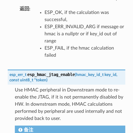
返回
ESP_OK, if the calculation was
successful,
ESP_ERR_INVALID_ARG if message or
hmac is a nullptr or if key_id out of
range
ESP_FAIL, if the hmac calculation
failed
esp_hmac_jtag_enable
esp_err_t
(
hmac_key_id_t
key_id
,
const
uint8_t
*
token
)
Use HMAC peripheral in Downstream mode to re-
enable the JTAG, if it is not permanently disabled by
HW. In downstream mode, HMAC calculations
performed by peripheral are used internally and not
provided back to user.
备注