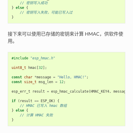
// 密钥写入成功
}
else
{
// 密钥写入失败，可能已写入过
}
接下来可以使用已存储的密钥来计算 HMAC，供软件使
用。
#include
"esp_hmac.h"
uint8_t
hmac
[
32
];
const
char
*
message
=
"Hello, HMAC!"
;
const
size_t
msg_len
=
12
;
esp_err_t
result
=
esp_hmac_calculate
(
HMAC_KEY4
,
message
,
if
(
result
==
ESP_OK
)
{
// HMAC 已写入 hmac 数组
}
else
{
// 计算 HMAC 失败
}