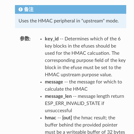
备注
Uses the HMAC peripheral in "upstream" mode.
参数
key_id
-- Determines which of the 6
key blocks in the efuses should be
used for the HMAC calcuation. The
corresponding purpose field of the key
block in the efuse must be set to the
HMAC upstream purpose value.
message
-- the message for which to
calculate the HMAC
message_len
-- message length return
ESP_ERR_INVALID_STATE if
unsuccessful
hmac
--
[out]
the hmac result; the
buffer behind the provided pointer
must be a writeable buffer of 32 bytes