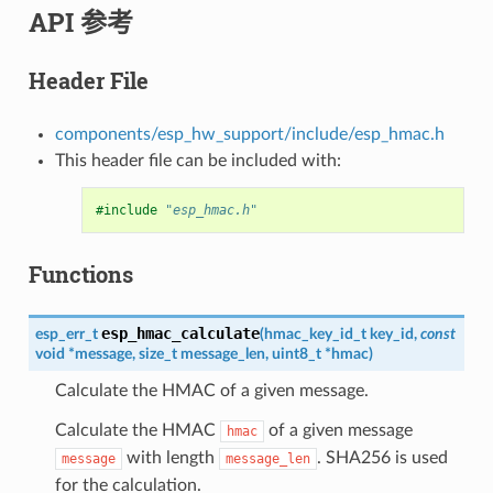
API 参考
Header File
components/esp_hw_support/include/esp_hmac.h
This header file can be included with:
#include
"esp_hmac.h"
Functions
esp_hmac_calculate
esp_err_t
(
hmac_key_id_t
key_id
,
const
void
*
message
,
size_t
message_len
,
uint8_t
*
hmac
)
Calculate the HMAC of a given message.
Calculate the HMAC
of a given message
hmac
with length
. SHA256 is used
message
message_len
for the calculation.