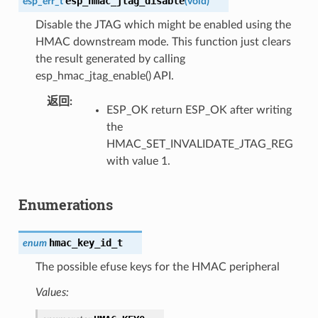
esp_hmac_jtag_disable
esp_err_t
(
void
)
Disable the JTAG which might be enabled using the
HMAC downstream mode. This function just clears
the result generated by calling
esp_hmac_jtag_enable() API.
返回
ESP_OK return ESP_OK after writing
the
HMAC_SET_INVALIDATE_JTAG_REG
with value 1.
Enumerations
hmac_key_id_t
enum
The possible efuse keys for the HMAC peripheral
Values: