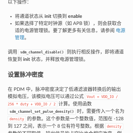
以下操作：
将通道状态从
init
切换到
enable
如果选择了特定时钟源（如 APB 锁），则会获取合
适的电源管理锁。要了解更多有关信息，请参阅
电源
管理
。
调用
则执行相反操作，即将通道
sdm_channel_disable()
恢复到
init
状态，并释放电源管理锁。
设置脉冲密度
在 PDM 中，脉冲密度决定了低通滤波器转换后的输出
模拟电压，该模拟电压可以通过公式
Vout
=
VDD_IO
/
计算。使用函数
256
*
duty
+
VDD_IO
/
2
时，需要传入一个名为
sdm_channel_set_pulse_density()
的参数。这个参数是一个整数值，范围在 -128
density
到 127 之间，表示一个 8 位有符号整数。根据
density