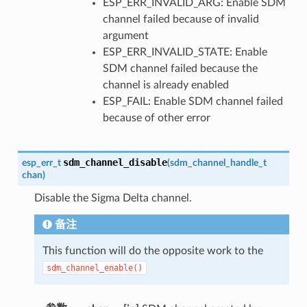
ESP_ERR_INVALID_ARG: Enable SDM
channel failed because of invalid
argument
ESP_ERR_INVALID_STATE: Enable
SDM channel failed because the
channel is already enabled
ESP_FAIL: Enable SDM channel failed
because of other error
sdm_channel_disable
esp_err_t
(
sdm_channel_handle_t
chan
)
Disable the Sigma Delta channel.
备注
This function will do the opposite work to the
sdm_channel_enable()