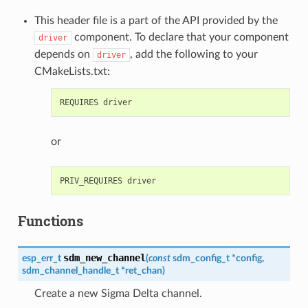
This header file is a part of the API provided by the
component. To declare that your component
driver
depends on
, add the following to your
driver
CMakeLists.txt:
or
Functions
sdm_new_channel
esp_err_t
(
const
sdm_config_t
*
config
,
sdm_channel_handle_t
*
ret_chan
)
Create a new Sigma Delta channel.