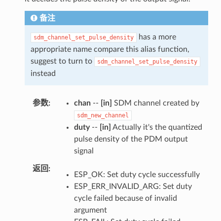
备注
has a more
sdm_channel_set_pulse_density
appropriate name compare this alias function,
suggest to turn to
sdm_channel_set_pulse_density
instead
参数
chan
--
[in]
SDM channel created by
sdm_new_channel
duty
--
[in]
Actually it's the quantized
pulse density of the PDM output
signal
返回
ESP_OK: Set duty cycle successfully
ESP_ERR_INVALID_ARG: Set duty
cycle failed because of invalid
argument