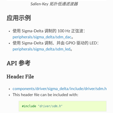
Sallen-Key 拓扑低通滤波器
应用示例
使用 Sigma-Delta 调制的 100 Hz 正弦波：
peripherals/sigma_delta/sdm_dac
。
使用 Sigma-Delta 调制、并由 GPIO 驱动的 LED：
peripherals/sigma_delta/sdm_led
。
API 参考
Header File
components/driver/sigma_delta/include/driver/sdm.h
This header file can be included with:
#include
"driver/sdm.h"