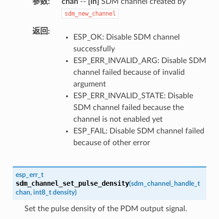
参数
chan
--
[in]
SDM channel created by
sdm_new_channel
返回
ESP_OK: Disable SDM channel
successfully
ESP_ERR_INVALID_ARG: Disable SDM
channel failed because of invalid
argument
ESP_ERR_INVALID_STATE: Disable
SDM channel failed because the
channel is not enabled yet
ESP_FAIL: Disable SDM channel failed
because of other error
esp_err_t
sdm_channel_set_pulse_density
(
sdm_channel_handle_t
chan
,
int8_t
density
)
Set the pulse density of the PDM output signal.