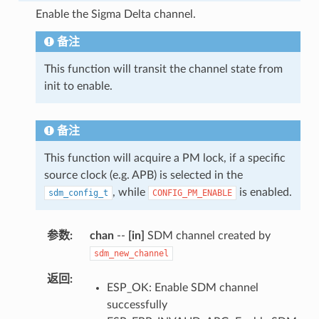
Enable the Sigma Delta channel.
备注
This function will transit the channel state from
init to enable.
备注
This function will acquire a PM lock, if a specific
source clock (e.g. APB) is selected in the
, while
is enabled.
sdm_config_t
CONFIG_PM_ENABLE
参数
chan
--
[in]
SDM channel created by
sdm_new_channel
返回
ESP_OK: Enable SDM channel
successfully