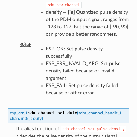
sdm_new_channel
density
--
[in]
Quantized pulse density
of the PDM output signal, ranges from
-128 to 127. But the range of [-90, 90]
can provide a better randomness.
返回
ESP_OK: Set pulse density
successfully
ESP_ERR_INVALID_ARG: Set pulse
density failed because of invalid
argument
ESP_FAIL: Set pulse density failed
because of other error
sdm_channel_set_duty
esp_err_t
(
sdm_channel_handle_t
chan
,
int8_t
duty
)
The alias function of
,
sdm_channel_set_pulse_density
it decides the pulse density of the output signal.