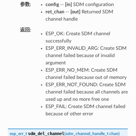
参数
config
--
[in]
SDM configuration
ret_chan
--
[out]
Returned SDM
channel handle
返回
ESP_OK: Create SDM channel
successfully
ESP_ERR_INVALID_ARG: Create SDM
channel failed because of invalid
argument
ESP_ERR_NO_MEM: Create SDM
channel failed because out of memory
ESP_ERR_NOT_FOUND: Create SDM
channel failed because all channels are
used up and no more free one
ESP_FAIL: Create SDM channel failed
because of other error
sdm_del_channel
esp_err_t
(
sdm_channel_handle_t
chan
)