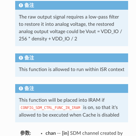
备注
The raw output signal requires a low-pass filter
to restore it into analog voltage, the restored
analog output voltage could be Vout = VDD_IO /
256 * density + VDD_IO / 2
备注
This function is allowed to run within ISR context
备注
This function will be placed into IRAM if
is on, so that it's
CONFIG_SDM_CTRL_FUNC_IN_IRAM
allowed to be executed when Cache is disabled
参数
chan
--
[in]
SDM channel created by