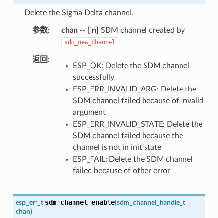
Delete the Sigma Delta channel.
参数
chan
--
[in]
SDM channel created by
sdm_new_channel
返回
ESP_OK: Delete the SDM channel
successfully
ESP_ERR_INVALID_ARG: Delete the
SDM channel failed because of invalid
argument
ESP_ERR_INVALID_STATE: Delete the
SDM channel failed because the
channel is not in init state
ESP_FAIL: Delete the SDM channel
failed because of other error
sdm_channel_enable
esp_err_t
(
sdm_channel_handle_t
chan
)