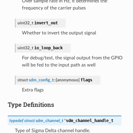
Over sample rate in Hz, it determines the
frequency of the carrier pulses
invert_out
uint32_t
Whether to invert the output signal
io_loop_back
uint32_t
For debug/test, the signal output from the GPIO
will be fed to the input path as well
flags
struct
sdm_config_t
::
[anonymous]
Extra flags
Type Definitions
sdm_channel_handle_t
typedef
struct
sdm_channel_t
*
Type of Sigma Delta channel handle.