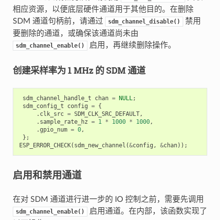
相应资源，以便底层硬件通道用于其他目的。在删除
SDM 通道句柄前，请通过
禁用
sdm_channel_disable()
要删除的通道，或确保该通道尚未由
启用，再继续删除操作。
sdm_channel_enable()
创建采样率为 1 MHz 的 SDM 通道
sdm_channel_handle_t
chan
=
NULL
;
sdm_config_t
config
=
{
.
clk_src
=
SDM_CLK_SRC_DEFAULT
,
.
sample_rate_hz
=
1
*
1000
*
1000
,
.
gpio_num
=
0
,
};
ESP_ERROR_CHECK
(
sdm_new_channel
(
&
config
,
&
chan
));
启用和禁用通道
在对 SDM 通道进行进一步的 IO 控制之前，需要先调用
启用通道。在内部，该函数实现了
sdm_channel_enable()