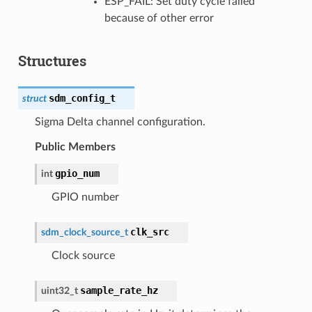
ESP_FAIL: Set duty cycle failed
because of other error
Structures
sdm_config_t
struct
Sigma Delta channel configuration.
Public Members
gpio_num
int
GPIO number
clk_src
sdm_clock_source_t
Clock source
sample_rate_hz
uint32_t