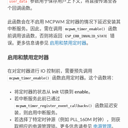
参数用于保存用户上下文，将直接传递至各
user_data
个回调函数。
此函数会在不启用 MCPWM 定时器的情况下延迟安装其
中断服务。因此，需在调用
函数
mcpwm_timer_enable()
前调用该函数，否则将返回
错
ESP_ERR_INVALID_STATE
误。更多信息请参见
启用和禁用定时器
。
启用和禁用定时器
在对定时器进行 IO 控制前，需要预先调用
函数启用定时器。这个函数将：
mcpwm_timer_enable()
将定时器的状态从
init
切换到
enable
。
若中断服务此前已通过
函数延迟安
mcpwm_timer_register_event_callbacks()
装，则启用中断服务。
若选择了特定时钟源（例如 PLL_160M 时钟），则获
取相应的电源管理锁。更多信息请参见
电源管理
。