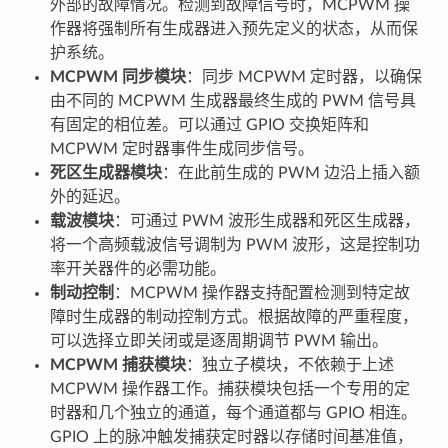
外部的故障情况。检测到故障信号时，MCPWM 操
作器将强制所有生成器进入预先定义的状态，从而保
护系统。
MCPWM 同步模块
：同步 MCPWM 定时器，以确保
由不同的 MCPWM 生成器最终生成的 PWM 信号具
有固定的相位差。可以通过 GPIO 交换矩阵和
MCPWM 定时器事件生成同步信号。
死区生成器模块
：在此前生成的 PWM 边沿上插入额
外的延迟。
载波模块
：可通过 PWM 波形生成器和死区生成器，
将一个高频载波信号调制为 PWM 波形，这是控制功
率开关器件的必需功能。
制动控制
：MCPWM 操作器支持配置检测到特定故
障时生成器的制动控制方式。根据故障的严重程度，
可以选择立即关闭或是逐周期调节 PWM 输出。
MCPWM 捕获模块
：独立子模块，不依赖于上述
MCPWM 操作器工作。捕获模块包括一个专用的定
时器和几个独立的通道，每个通道都与 GPIO 相连。
GPIO 上的脉冲触发捕获定时器以存储时间基准值，