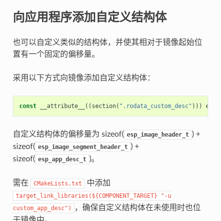
向应用程序添加自定义结构体
也可以自定义类似的结构体，并使其相对于镜像起始位
置有一个固定的偏移量。
采用以下方式向镜像添加自定义结构体：
const
__attribute__
((
section
(
".rodata_custom_desc"
)))
esp_
自定义结构体的偏移量为 sizeof(
) +
esp_image_header_t
sizeof(
) +
esp_image_segment_header_t
sizeof(
)。
esp_app_desc_t
需在
中添加
CMakeLists.txt
target_link_libraries(${COMPONENT_TARGET}
"-u
，确保自定义结构体在未使用时也位
custom_app_desc")
于镜像中。