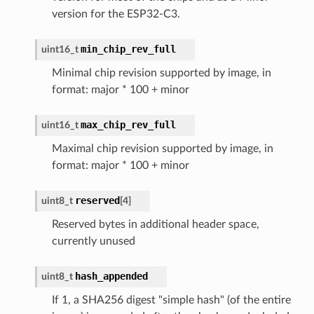
version for the ESP32-C3.
min_chip_rev_full
uint16_t
Minimal chip revision supported by image, in
format: major * 100 + minor
max_chip_rev_full
uint16_t
Maximal chip revision supported by image, in
format: major * 100 + minor
reserved
uint8_t
[
4
]
Reserved bytes in additional header space,
currently unused
hash_appended
uint8_t
If 1, a SHA256 digest "simple hash" (of the entire