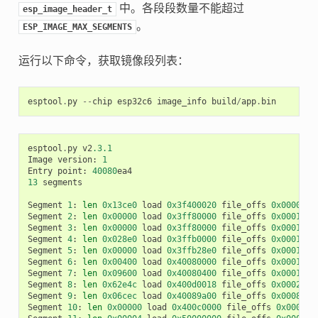
中。各段段数量不能超过
esp_image_header_t
。
ESP_IMAGE_MAX_SEGMENTS
运行以下命令，获取镜像段列表：
esptool
.
py
--
chip
esp32c6
image_info
build
/
app
.
bin
esptool
.
py
v2
.3.1
Image
version
:
1
Entry
point
:
40080
ea4
13
segments
Segment
1
:
len
0x13ce0
load
0x3f400020
file_offs
0x0000001
Segment
2
:
len
0x00000
load
0x3ff80000
file_offs
0x00013d0
Segment
3
:
len
0x00000
load
0x3ff80000
file_offs
0x00013d0
Segment
4
:
len
0x028e0
load
0x3ffb0000
file_offs
0x00013d1
Segment
5
:
len
0x00000
load
0x3ffb28e0
file_offs
0x000165f
Segment
6
:
len
0x00400
load
0x40080000
file_offs
0x0001660
Segment
7
:
len
0x09600
load
0x40080400
file_offs
0x00016a0
Segment
8
:
len
0x62e4c
load
0x400d0018
file_offs
0x0002001
Segment
9
:
len
0x06cec
load
0x40089a00
file_offs
0x00082e6
Segment
10
:
len
0x00000
load
0x400c0000
file_offs
0x00089b