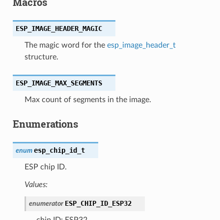
Macros
ESP_IMAGE_HEADER_MAGIC
The magic word for the
esp_image_header_t
structure.
ESP_IMAGE_MAX_SEGMENTS
Max count of segments in the image.
Enumerations
esp_chip_id_t
enum
ESP chip ID.
Values:
ESP_CHIP_ID_ESP32
enumerator
chip ID: ESP32