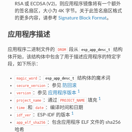
RSA 或 ECDSA (V2)，则应用程序镜像将有一个额外
的签名扇区，大小为 4K 字节。关于此签名扇区格式
的更多内容，请参考
Signature Block Format
。
应用程序描述
应用程序二进制文件的
段从
结构
DROM
esp_app_desc_t
体开始，该结构体中包含了用于描述应用程序的特定字
段，如下所示：
：
结构体的魔术词
magic_word
esp_app_desc_t
：参见
防回滚
secure_version
1
：参见
应用程序版本
version
1
：通过
填充
project_name
PROJECT_NAME
和
：编译时间和日期
time
date
1
：ESP-IDF 的版本
idf_ver
：包含应用程序 ELF 文件的 sha256
app_elf_sha256
哈希