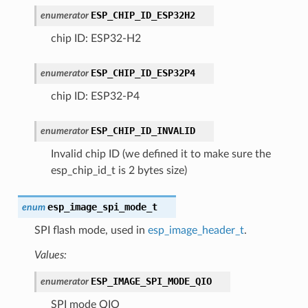
ESP_CHIP_ID_ESP32H2
enumerator
chip ID: ESP32-H2
ESP_CHIP_ID_ESP32P4
enumerator
chip ID: ESP32-P4
ESP_CHIP_ID_INVALID
enumerator
Invalid chip ID (we defined it to make sure the
esp_chip_id_t is 2 bytes size)
esp_image_spi_mode_t
enum
SPI flash mode, used in
esp_image_header_t
.
Values:
ESP_IMAGE_SPI_MODE_QIO
enumerator
SPI mode QIO