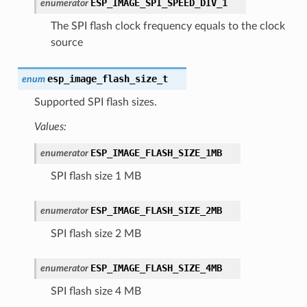
ESP_IMAGE_SPI_SPEED_DIV_1
enumerator
The SPI flash clock frequency equals to the clock
source
esp_image_flash_size_t
enum
Supported SPI flash sizes.
Values:
ESP_IMAGE_FLASH_SIZE_1MB
enumerator
SPI flash size 1 MB
ESP_IMAGE_FLASH_SIZE_2MB
enumerator
SPI flash size 2 MB
ESP_IMAGE_FLASH_SIZE_4MB
enumerator
SPI flash size 4 MB