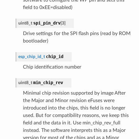
field to 0xEE=disabled)
spi_pin_drv
uint8_t
[
3
]
Drive settings for the SPI flash pins (read by ROM
bootloader)
chip_id
esp_chip_id_t
Chip identification number
min_chip_rev
uint8_t
Minimal chip revision supported by image After
the Major and Minor revision eFuses were
introduced into the chips, this field is no longer
used. But for compatibility reasons, we keep this
field and the data in it. Use min_chip_rev_full
instead. The software interprets this as a Major
version for most of the chips and as a Minor