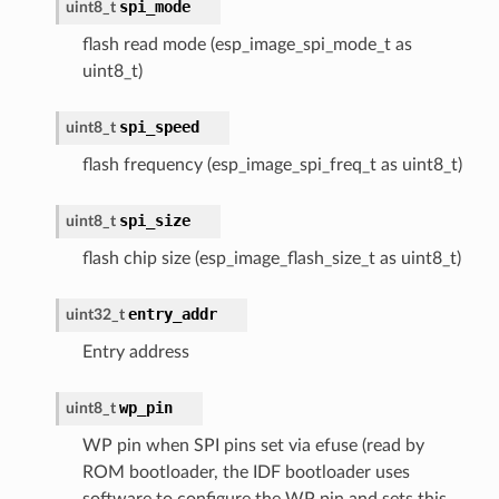
spi_mode
uint8_t
flash read mode (esp_image_spi_mode_t as
uint8_t)
spi_speed
uint8_t
flash frequency (esp_image_spi_freq_t as uint8_t)
spi_size
uint8_t
flash chip size (esp_image_flash_size_t as uint8_t)
entry_addr
uint32_t
Entry address
wp_pin
uint8_t
WP pin when SPI pins set via efuse (read by
ROM bootloader, the IDF bootloader uses
software to configure the WP pin and sets this