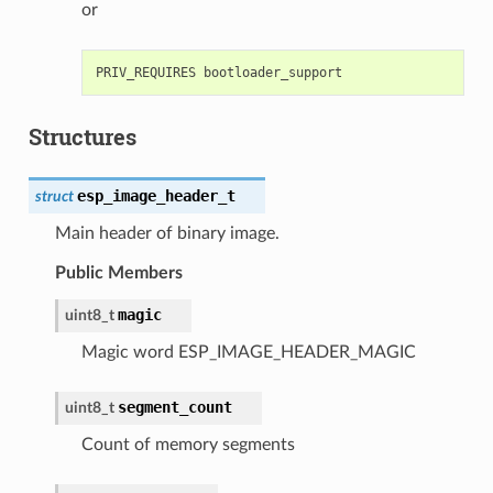
or
Structures
esp_image_header_t
struct
Main header of binary image.
Public Members
magic
uint8_t
Magic word ESP_IMAGE_HEADER_MAGIC
segment_count
uint8_t
Count of memory segments