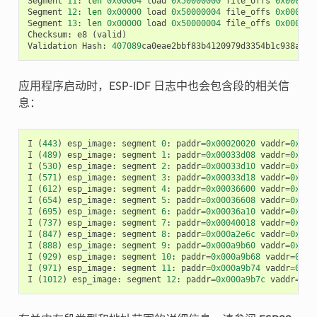
Segment
11
:
len
0x00004
load
0x50000000
file_offs
0x00089b
Segment
12
:
len
0x00000
load
0x50000004
file_offs
0x00089b
Segment
13
:
len
0x00000
load
0x50000004
file_offs
0x00089b
Checksum
:
e8
(
valid
)
Validation
Hash
:
407089
ca0eae2bbf83b4120979d3354b1c938a49c
应用程序启动时，ESP-IDF 日志中也会包含段的相关信
息：
I
(
443
)
esp_image
:
segment
0
:
paddr
=
0x00020020
vaddr
=
0x3f4
I
(
489
)
esp_image
:
segment
1
:
paddr
=
0x00033d08
vaddr
=
0x3ff
I
(
530
)
esp_image
:
segment
2
:
paddr
=
0x00033d10
vaddr
=
0x3ff
I
(
571
)
esp_image
:
segment
3
:
paddr
=
0x00033d18
vaddr
=
0x3ff
I
(
612
)
esp_image
:
segment
4
:
paddr
=
0x00036600
vaddr
=
0x3ff
I
(
654
)
esp_image
:
segment
5
:
paddr
=
0x00036608
vaddr
=
0x400
I
(
695
)
esp_image
:
segment
6
:
paddr
=
0x00036a10
vaddr
=
0x400
I
(
737
)
esp_image
:
segment
7
:
paddr
=
0x00040018
vaddr
=
0x400
I
(
847
)
esp_image
:
segment
8
:
paddr
=
0x000a2e6c
vaddr
=
0x400
I
(
888
)
esp_image
:
segment
9
:
paddr
=
0x000a9b60
vaddr
=
0x400
I
(
929
)
esp_image
:
segment
10
:
paddr
=
0x000a9b68
vaddr
=
0x50
I
(
971
)
esp_image
:
segment
11
:
paddr
=
0x000a9b74
vaddr
=
0x50
I
(
1012
)
esp_image
:
segment
12
:
paddr
=
0x000a9b7c
vaddr
=
0x5