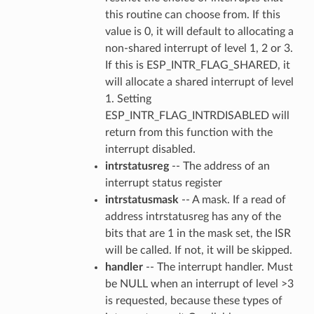
this routine can choose from. If this
value is 0, it will default to allocating a
non-shared interrupt of level 1, 2 or 3.
If this is ESP_INTR_FLAG_SHARED, it
will allocate a shared interrupt of level
1. Setting
ESP_INTR_FLAG_INTRDISABLED will
return from this function with the
interrupt disabled.
intrstatusreg
-- The address of an
interrupt status register
intrstatusmask
-- A mask. If a read of
address intrstatusreg has any of the
bits that are 1 in the mask set, the ISR
will be called. If not, it will be skipped.
handler
-- The interrupt handler. Must
be NULL when an interrupt of level >3
is requested, because these types of