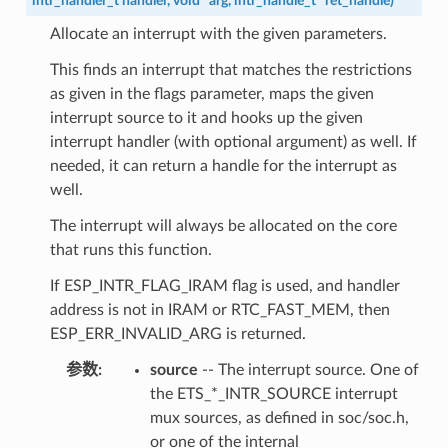
intr_handler_t
handler
,
void
*
arg
,
intr_handle_t
*
ret_handle
)
Allocate an interrupt with the given parameters.
This finds an interrupt that matches the restrictions
as given in the flags parameter, maps the given
interrupt source to it and hooks up the given
interrupt handler (with optional argument) as well. If
needed, it can return a handle for the interrupt as
well.
The interrupt will always be allocated on the core
that runs this function.
If ESP_INTR_FLAG_IRAM flag is used, and handler
address is not in IRAM or RTC_FAST_MEM, then
ESP_ERR_INVALID_ARG is returned.
参数
source
-- The interrupt source. One of
the ETS_*_INTR_SOURCE interrupt
mux sources, as defined in soc/soc.h,
or one of the internal