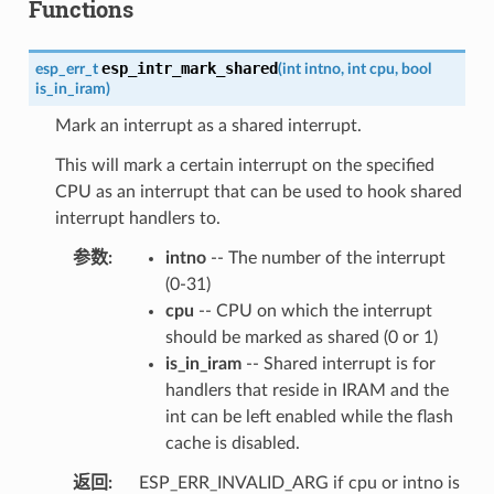
Functions
esp_intr_mark_shared
esp_err_t
(
int
intno
,
int
cpu
,
bool
is_in_iram
)
Mark an interrupt as a shared interrupt.
This will mark a certain interrupt on the specified
CPU as an interrupt that can be used to hook shared
interrupt handlers to.
参数
intno
-- The number of the interrupt
(0-31)
cpu
-- CPU on which the interrupt
should be marked as shared (0 or 1)
is_in_iram
-- Shared interrupt is for
handlers that reside in IRAM and the
int can be left enabled while the flash
cache is disabled.
返回
ESP_ERR_INVALID_ARG if cpu or intno is