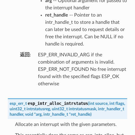
arg
-- Optional argument for passed to
the interrupt handler
ret_handle
-- Pointer to an
intr_handle_t to store a handle that
can later be used to request details or
free the interrupt. Can be NULL if no
handle is required.
返回
ESP_ERR_INVALID_ARG if the
combination of arguments is invalid.
ESP_ERR_NOT_FOUND No free interrupt
found with the specified flags ESP_OK
otherwise
esp_intr_alloc_intrstatus
esp_err_t
(
int
source
,
int
flags
,
uint32_t
intrstatusreg
,
uint32_t
intrstatusmask
,
intr_handler_t
handler
,
void
*
arg
,
intr_handle_t
*
ret_handle
)
Allocate an interrupt with the given parameters.