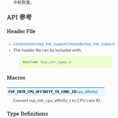
中断数量。
API 参考
Header File
components/esp_hw_support/include/esp_intr_types.h
This header file can be included with:
#include
"esp_intr_types.h"
Macros
ESP_INTR_CPU_AFFINITY_TO_CORE_ID
(
cpu_affinity
)
Convert esp_intr_cpu_affinity_t to CPU core ID.
Type Definitions