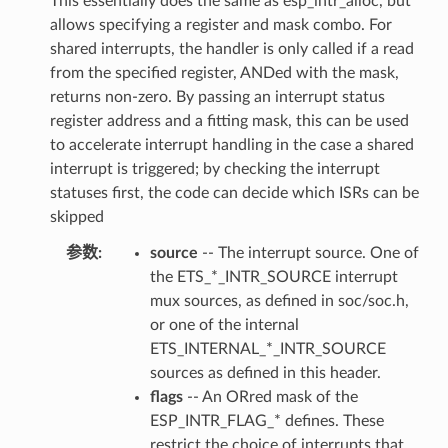
This essentially does the same as esp_intr_alloc, but
allows specifying a register and mask combo. For
shared interrupts, the handler is only called if a read
from the specified register, ANDed with the mask,
returns non-zero. By passing an interrupt status
register address and a fitting mask, this can be used
to accelerate interrupt handling in the case a shared
interrupt is triggered; by checking the interrupt
statuses first, the code can decide which ISRs can be
skipped
参数
source
-- The interrupt source. One of
the ETS_*_INTR_SOURCE interrupt
mux sources, as defined in soc/soc.h,
or one of the internal
ETS_INTERNAL_*_INTR_SOURCE
sources as defined in this header.
flags
-- An ORred mask of the
ESP_INTR_FLAG_* defines. These
restrict the choice of interrupts that