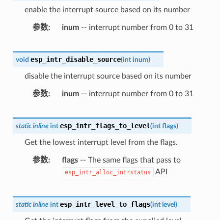
enable the interrupt source based on its number
参数
inum
-- interrupt number from 0 to 31
esp_intr_disable_source
void
(
int
inum
)
disable the interrupt source based on its number
参数
inum
-- interrupt number from 0 to 31
esp_intr_flags_to_level
static
inline
int
(
int
flags
)
Get the lowest interrupt level from the flags.
参数
flags
-- The same flags that pass to
API
esp_intr_alloc_intrstatus
esp_intr_level_to_flags
static
inline
int
(
int
level
)