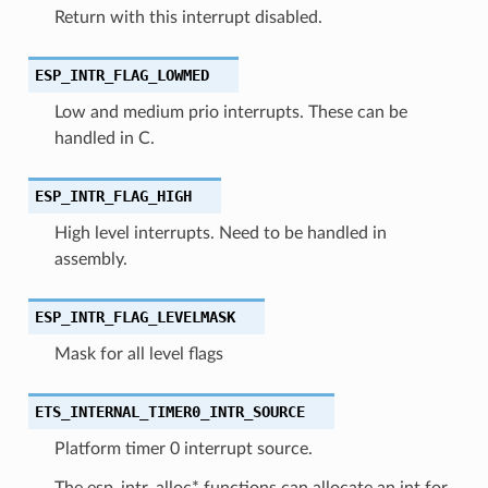
Return with this interrupt disabled.
ESP_INTR_FLAG_LOWMED
Low and medium prio interrupts. These can be
handled in C.
ESP_INTR_FLAG_HIGH
High level interrupts. Need to be handled in
assembly.
ESP_INTR_FLAG_LEVELMASK
Mask for all level flags
ETS_INTERNAL_TIMER0_INTR_SOURCE
Platform timer 0 interrupt source.
The esp_intr_alloc* functions can allocate an int for