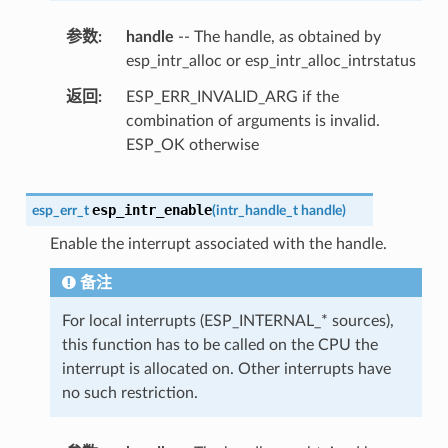
参数
handle
-- The handle, as obtained by
esp_intr_alloc or esp_intr_alloc_intrstatus
返回
ESP_ERR_INVALID_ARG if the
combination of arguments is invalid.
ESP_OK otherwise
esp_intr_enable
esp_err_t
(
intr_handle_t
handle
)
Enable the interrupt associated with the handle.
备注
For local interrupts (ESP_INTERNAL_* sources),
this function has to be called on the CPU the
interrupt is allocated on. Other interrupts have
no such restriction.