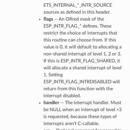
ETS_INTERNAL_*_INTR_SOURCE
sources as defined in this header.
flags
-- An ORred mask of the
ESP_INTR_FLAG_* defines. These
restrict the choice of interrupts that
this routine can choose from. If this
value is 0, it will default to allocating a
non-shared interrupt of level 1, 2 or 3.
If this is ESP_INTR_FLAG_SHARED, it
will allocate a shared interrupt of level
1. Setting
ESP_INTR_FLAG_INTRDISABLED will
return from this function with the
interrupt disabled.
handler
-- The interrupt handler. Must
be NULL when an interrupt of level >3
is requested, because these types of
interrupts aren't C-callable.