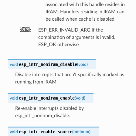
associated with this handle resides in
IRAM. Handlers residing in IRAM can
be called when cache is disabled.
返回
ESP_ERR_INVALID_ARG if the
combination of arguments is invalid.
ESP_OK otherwise
esp_intr_noniram_disable
void
(
void
)
Disable interrupts that aren't specifically marked as
running from IRAM.
esp_intr_noniram_enable
void
(
void
)
Re-enable interrupts disabled by
esp_intr_noniram_disable.
esp_intr_enable_source
void
(
int
inum
)