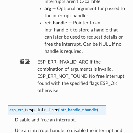
interrupts aren't C-callable.
arg
-- Optional argument for passed to
the interrupt handler
ret_handle
-- Pointer to an
intr_handle_t to store a handle that
can later be used to request details or
free the interrupt. Can be NULL if no
handle is required.
返回
ESP_ERR_INVALID_ARG if the
combination of arguments is invalid.
ESP_ERR_NOT_FOUND No free interrupt
found with the specified flags ESP_OK
otherwise
esp_intr_free
esp_err_t
(
intr_handle_t
handle
)
Disable and free an interrupt.
Use an interrupt handle to disable the interrupt and