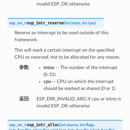
invalid ESP_OK otherwise
esp_intr_reserve
esp_err_t
(
int
intno
,
int
cpu
)
Reserve an interrupt to be used outside of this
framework.
This will mark a certain interrupt on the specified
CPU as reserved, not to be allocated for any reason.
参数
intno
-- The number of the interrupt
(0-31)
cpu
-- CPU on which the interrupt
should be marked as shared (0 or 1)
返回
ESP_ERR_INVALID_ARG if cpu or intno is
invalid ESP_OK otherwise
esp_intr_alloc
esp_err_t
(
int
source
,
int
flags
,