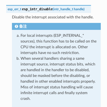
esp_intr_disable
esp_err_t
(
intr_handle_t
handle
)
Disable the interrupt associated with the handle.
备注
For local interrupts (ESP_INTERNAL_*
sources), this function has to be called on the
CPU the interrupt is allocated on. Other
interrupts have no such restriction.
When several handlers sharing a same
interrupt source, interrupt status bits, which
are handled in the handler to be disabled,
should be masked before the disabling, or
handled in other enabled interrupts properly.
Miss of interrupt status handling will cause
infinite interrupt calls and finally system
crash.