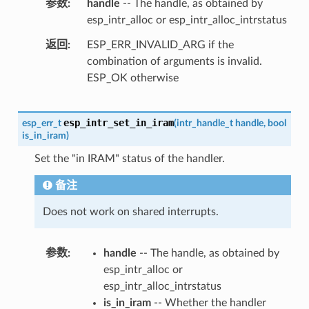
参数
handle
-- The handle, as obtained by
esp_intr_alloc or esp_intr_alloc_intrstatus
返回
ESP_ERR_INVALID_ARG if the
combination of arguments is invalid.
ESP_OK otherwise
esp_intr_set_in_iram
esp_err_t
(
intr_handle_t
handle
,
bool
is_in_iram
)
Set the "in IRAM" status of the handler.
备注
Does not work on shared interrupts.
参数
handle
-- The handle, as obtained by
esp_intr_alloc or
esp_intr_alloc_intrstatus
is_in_iram
-- Whether the handler