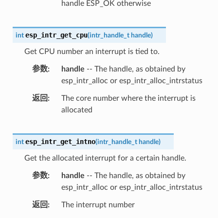
handle ESP_OK otherwise
esp_intr_get_cpu
int
(
intr_handle_t
handle
)
Get CPU number an interrupt is tied to.
参数
handle
-- The handle, as obtained by
esp_intr_alloc or esp_intr_alloc_intrstatus
返回
The core number where the interrupt is
allocated
esp_intr_get_intno
int
(
intr_handle_t
handle
)
Get the allocated interrupt for a certain handle.
参数
handle
-- The handle, as obtained by
esp_intr_alloc or esp_intr_alloc_intrstatus
返回
The interrupt number