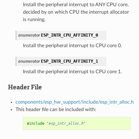
Install the peripheral interrupt to ANY CPU core,
decided by on which CPU the interrupt allocator
is running.
ESP_INTR_CPU_AFFINITY_0
enumerator
Install the peripheral interrupt to CPU core 0.
ESP_INTR_CPU_AFFINITY_1
enumerator
Install the peripheral interrupt to CPU core 1.
Header File
components/esp_hw_support/include/esp_intr_alloc.h
This header file can be included with:
#include
"esp_intr_alloc.h"