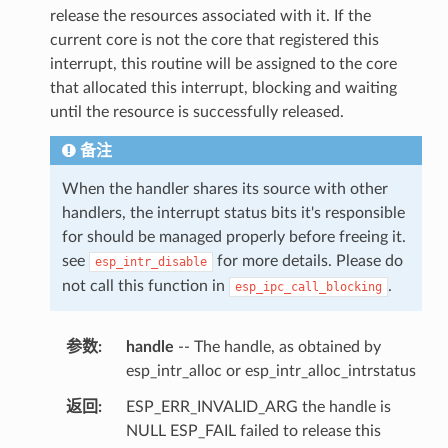
release the resources associated with it. If the
current core is not the core that registered this
interrupt, this routine will be assigned to the core
that allocated this interrupt, blocking and waiting
until the resource is successfully released.
备注
When the handler shares its source with other
handlers, the interrupt status bits it's responsible
for should be managed properly before freeing it.
see
for more details. Please do
esp_intr_disable
not call this function in
.
esp_ipc_call_blocking
参数
handle
-- The handle, as obtained by
esp_intr_alloc or esp_intr_alloc_intrstatus
返回
ESP_ERR_INVALID_ARG the handle is
NULL ESP_FAIL failed to release this