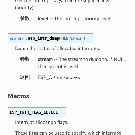
Get the interrupt flags from the supplied level
(priority)
参数
level
-- The interrupt priority level
esp_intr_dump
esp_err_t
(
FILE
*
stream
)
Dump the status of allocated interrupts.
参数
stream
-- The stream to dump to, if NULL
then stdout is used
返回
ESP_OK on success
Macros
ESP_INTR_FLAG_LEVEL1
Interrupt allocation flags.
These flags can be used to specify which interrupt