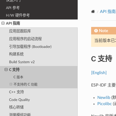
快速入门
API 参考
API 指南
H/W 硬件参考
API 指南
Note
应用层跟踪库
应用程序的启动流程
当前版本已发布
引导加载程序 (Bootloader)
构建系统
C 支持
Build System v2
C 支持
[English]
C 版本
不支持的 C 功能
ESP-IDF 
C++ 支持
Newlib
(默
Code Quality
Picolibc
(
核心转储
测量模组功耗