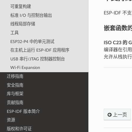
可重复构建
ESP-IDF 
标准 I/O 与控制台输出
线程局部存储
嵌套函数
工具
ESP32-P4 中的单元测试
ISO C23 的
编译器在引
在主机上运行 ESP-IDF 应用程序
允许从栈执行
USB 串行/JTAG 控制器控制台
Wi-Fi Expansion
迁移指南
安全指南
库与框架
贡献指南
ESP-IDF 版本简介
上一页
资源
版权和许可证