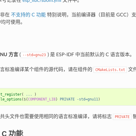
的版本号记录在
esp_libc/sbom.yml
文件中。
除非在
不支持的 C 功能
特别说明，当前编译器（目前是 GCC）支
F 中均可使用。
 GNU 方言
(
) 是 ESP-IDF 中当前默认的 C 语言版本。
--std=gnu23
语言标准编译某个组件的源代码，请在组件的
文
CMakeLists.txt
nt_register
(
...
)
ile_options
(
${
COMPONENT_LIB
}
PRIVATE
-std=gnu11
)
公共头文件也需要使用相同的语言标准编译，请将标志
PRIVATE
C 功能