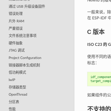
Newlib 
通过 USB 升级设备固件
一般来说，
错误处理
在 ESP-ID
片外 RAM
严重错误
C 版本
文件系统注意事项
硬件抽象
ISO C23 的
JTAG 调试
使用不同的
Project Configuration
标志：
链接器脚本生成机制
低功耗模式
idf_compone
lwIP
target_comp
存储器类型
OpenThread
如果组件的
分区表
不支持的 
性能