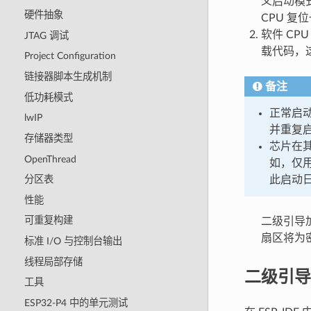
义启动模
硬件抽象
CPU 复
软件 CPU
JTAG 调试
载代码，
Project Configuration
链接器脚本生成机制
备注
低功耗模式
正常启动
lwIP
并重复启
存储器类型
芯片在其
OpenThread
如，仅
此启动日
分区表
性能
可重复构建
二级引导加载
扇区将为密钥
标准 I/O 与控制台输出
线程局部存储
二级引导
工具
ESP32-P4 中的单元测试