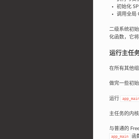
初始化 SPI
调用全局 
二级系统初
化函数，它将
运行主任
在所有其他组
做完一些初
运行
app_mai
主任务的内
与普通的 Fre
函
app_main