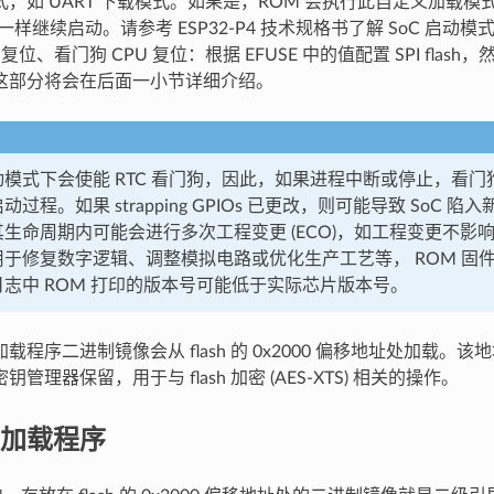
式，如 UART 下载模式。如果是，ROM 会执行此自定义加载
位一样继续启动。请参考 ESP32-P4 技术规格书了解 SoC 启
 复位、看门狗 CPU 复位：根据 EFUSE 中的值配置 SPI flash，然
这部分将会在后面一小节详细介绍。
模式下会使能 RTC 看门狗，因此，如果进程中断或停止，看门狗
动过程。如果 strapping GPIOs 已更改，则可能导致 SoC 
生命周期内可能会进行多次工程变更 (ECO)，如工程变更不影响 
用于修复数字逻辑、调整模拟电路或优化生产工艺等， ROM 固
志中 ROM 打印的版本号可能低于实际芯片版本号。
程序二进制镜像会从 flash 的 0x2000 偏移地址处加载。该地址前面
管理器保留，用于与 flash 加密 (AES-XTS) 相关的操作。
加载程序