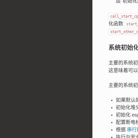
层”初始
call_start_c
化函数
start
start_other_
系统初始
主要的系统
这意味着可以
主要的系统初
如果默认
初始化堆
初始化 e
配置断电
根据
串行
执行与安全