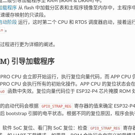
级引导加载程序至 RAM (IRAM & DRAM) 中。
加载程序
从 flash 中加载分区表和主程序镜像至内存中，主程序中
sh 高速缓存映射的只读段。
启动阶段
运行，这时第二个 CPU 和 RTOS 调度器启动，接着运
。
in
过程进行更为详细的阐述。
OM) 引导加载程序
，PRO CPU 会立即开始运行，执行复位向量代码，而 APP CP
PRO CPU 会执行所有的初始化操作。APP CPU 的复位状态
函数中失效。复位向量代码位于 ESP32-P4 芯片掩膜 RO
pu0
用的启动代码会根据
寄存器的值来确定 ESP32-
GPIO_STRAP_REG
后 bootstrap 引脚的电平状态。根据不同的复位原因，程序会
软件 SoC 复位、看门狗 SoC 复位：检查
寄存
GPIO_STRAP_REG