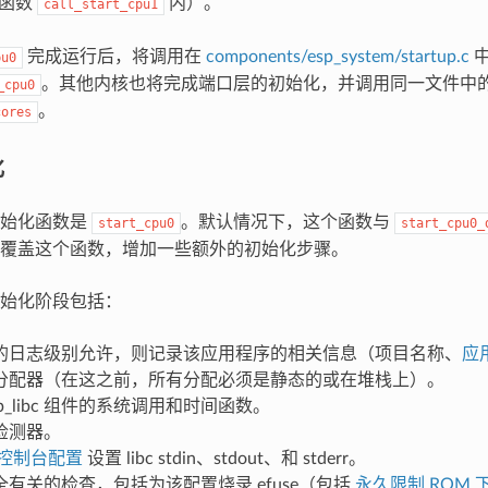
化函数
内）。
call_start_cpu1
完成运行后，将调用在
components/esp_system/startup.c
中
pu0
。其他内核也将完成端口层的初始化，并调用同一文件中
_cpu0
。
cores
化
初始化函数是
。默认情况下，这个函数与
start_cpu0
start_cpu0_
覆盖这个函数，增加一些额外的初始化步骤。
始化阶段包括：
的日志级别允许，则记录该应用程序的相关信息（项目名称、
应
分配器（在这之前，所有分配必须是静态的或在堆栈上）。
sp_libc 组件的系统调用和时间函数。
检测器。
控制台配置
设置 libc stdin、stdout、和 stderr。
有关的检查，包括为该配置烧录 efuse（包括
永久限制 ROM 