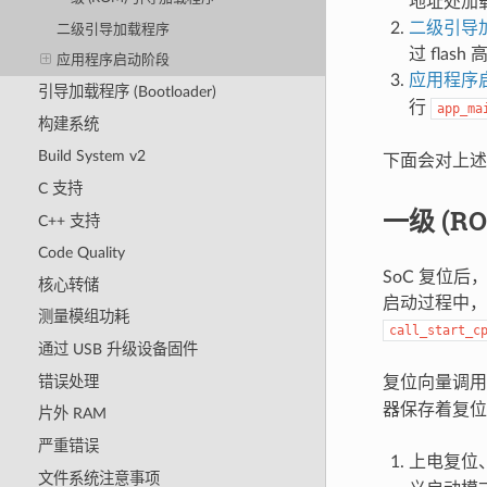
地址处加载二
二级引导
二级引导加载程序
过 fla
应用程序启动阶段
应用程序
引导加载程序 (Bootloader)
行
app_ma
构建系统
Build System v2
下面会对上述
C 支持
一级 (R
C++ 支持
Code Quality
SoC 复位后
核心转储
启动过程中，
测量模组功耗
call_start_c
通过 USB 升级设备固件
错误处理
复位向量调
器保存着复位
片外 RAM
严重错误
上电复位、
文件系统注意事项