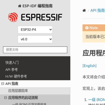
ESP-IDF 编程指南
API 指南
Note
当前版本已发布
应用程
快速入门
[English]
API 参考
H/W 硬件参考
本文将会介绍 
API 指南
宏观上，该启
应用层跟踪库
应用程序的启动流程
一级 (R
一级 (ROM) 引导加载程序