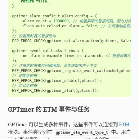
return
false
;
}
gptimer_alarm_config_t
alarm_config
=
{
.
alarm_count
=
1000000
,
// 设置实际的警报周期，因为分辨率是 1u
.
flags
.
auto_reload_on_alarm
=
false
;
// 关闭自动重载功能
};
// 设置定时器的警报动作
ESP_ERROR_CHECK
(
gptimer_set_alarm_action
(
gptimer
,
&
alarm_c
gptimer_event_callbacks_t
cbs
=
{
.
on_alarm
=
example_timer_on_alarm_cb
,
// 当警报事件发
};
// 注册定时器事件回调函数，允许携带用户上下文
ESP_ERROR_CHECK
(
gptimer_register_event_callbacks
(
gptimer
,
// 使能定时器
ESP_ERROR_CHECK
(
gptimer_enable
(
gptimer
));
// 启动定时器
ESP_ERROR_CHECK
(
gptimer_start
(
gptimer
));
GPTimer 的 ETM 事件与任务
GPTimer 可以生成多种事件，这些事件可以连接到
ETM
模块。事件类型列在
中。用户
gptimer_etm_event_type_t