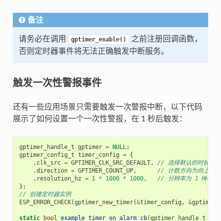
备注
请务必在调用
之前注册回调函数，
gptimer_enable()
否则定时器事件将无法正确触发中断服务。
触发一次性警报事件
还有一些应用场景只需要触发一次警报中断，以下代码
展示了如何设置一个一次性警报，在 1 秒后触发：
gptimer_handle_t
gptimer
=
NULL
;
gptimer_config_t
timer_config
=
{
.
clk_src
=
GPTIMER_CLK_SRC_DEFAULT
,
// 选择默认的时钟源
.
direction
=
GPTIMER_COUNT_UP
,
// 计数方向为向上计数
.
resolution_hz
=
1
*
1000
*
1000
,
// 分辨率为 1 MHz，
};
// 创建定时器实例
ESP_ERROR_CHECK
(
gptimer_new_timer
(
&
timer_config
,
&
gptimer
)
static
bool
example_timer_on_alarm_cb
(
gptimer_handle_t
tim