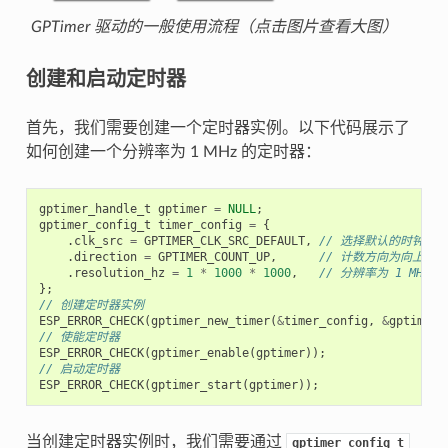
GPTimer 驱动的一般使用流程（点击图片查看大图）
创建和启动定时器
首先，我们需要创建一个定时器实例。以下代码展示了
如何创建一个分辨率为 1 MHz 的定时器：
gptimer_handle_t
gptimer
=
NULL
;
gptimer_config_t
timer_config
=
{
.
clk_src
=
GPTIMER_CLK_SRC_DEFAULT
,
// 选择默认的时钟源
.
direction
=
GPTIMER_COUNT_UP
,
// 计数方向为向上计数
.
resolution_hz
=
1
*
1000
*
1000
,
// 分辨率为 1 MHz，
};
// 创建定时器实例
ESP_ERROR_CHECK
(
gptimer_new_timer
(
&
timer_config
,
&
gptimer
)
// 使能定时器
ESP_ERROR_CHECK
(
gptimer_enable
(
gptimer
));
// 启动定时器
ESP_ERROR_CHECK
(
gptimer_start
(
gptimer
));
当创建定时器实例时，我们需要通过
gptimer_config_t