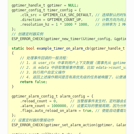
gptimer_handle_t
gptimer
=
NULL
;
gptimer_config_t
timer_config
=
{
.
clk_src
=
GPTIMER_CLK_SRC_DEFAULT
,
// 选择默认的时钟源
.
direction
=
GPTIMER_COUNT_UP
,
// 计数方向为向上计数
.
resolution_hz
=
1
*
1000
*
1000
,
// 分辨率为 1 MHz，
};
// 创建定时器实例
ESP_ERROR_CHECK
(
gptimer_new_timer
(
&
timer_config
,
&
gptimer
)
static
bool
example_timer_on_alarm_cb
(
gptimer_handle_t
tim
{
// 处理事件回调的一般流程：
// 1. 从 user_ctx 中拿到用户上下文数据（需事先从 gptimer_regi
// 2. 从 edata 中获取警报事件数据，比如 edata->count_value
// 3. 执行用户自定义操作
// 4. 返回上述操作期间是否有高优先级的任务被唤醒了，以便通知
return
false
;
}
gptimer_alarm_config_t
alarm_config
=
{
.
reload_count
=
0
,
// 当警报事件发生时，定时器会自动重
.
alarm_count
=
1000000
,
// 设置实际的警报周期，因为分辨率是 1u
.
flags
.
auto_reload_on_alarm
=
true
,
// 使能自动重载功能
};
// 设置定时器的警报动作
ESP_ERROR_CHECK
(
gptimer_set_alarm_action
(
gptimer
,
&
alarm_c