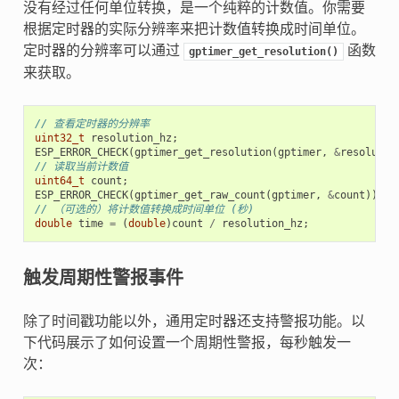
没有经过任何单位转换，是一个纯粹的计数值。你需要
根据定时器的实际分辨率来把计数值转换成时间单位。
定时器的分辨率可以通过
函数
gptimer_get_resolution()
来获取。
// 查看定时器的分辨率
uint32_t
resolution_hz
;
ESP_ERROR_CHECK
(
gptimer_get_resolution
(
gptimer
,
&
resolutio
// 读取当前计数值
uint64_t
count
;
ESP_ERROR_CHECK
(
gptimer_get_raw_count
(
gptimer
,
&
count
));
// （可选的）将计数值转换成时间单位 (秒)
double
time
=
(
double
)
count
/
resolution_hz
;
触发周期性警报事件
除了时间戳功能以外，通用定时器还支持警报功能。以
下代码展示了如何设置一个周期性警报，每秒触发一
次：