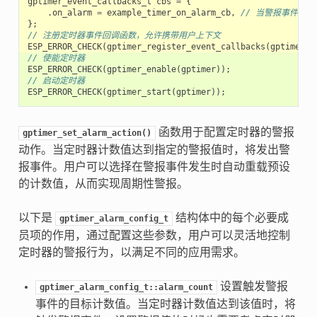
gptimer_event_callbacks_t
cbs
=
{
.
on_alarm
=
example_timer_on_alarm_cb
,
// 当警报事件发
};
// 注册定时器事件回调函数，允许携带用户上下文
ESP_ERROR_CHECK
(
gptimer_register_event_callbacks
(
gptimer
,
// 使能定时器
ESP_ERROR_CHECK
(
gptimer_enable
(
gptimer
));
// 启动定时器
ESP_ERROR_CHECK
(
gptimer_start
(
gptimer
));
函数用于配置定时器的警报
gptimer_set_alarm_action()
动作。当定时器计数值达到指定的警报值时，将发出警
报事件。用户可以选择在警报事件发生时自动重载预设
的计数值，从而实现周期性警报。
以下是
结构体中的每个必要成
gptimer_alarm_config_t
员项的作用，通过配置这些参数，用户可以灵活地控制
定时器的警报行为，以满足不同的应用需求。
设置触发警报
gptimer_alarm_config_t::alarm_count
事件的目标计数值。当定时器计数值达到该值时，将