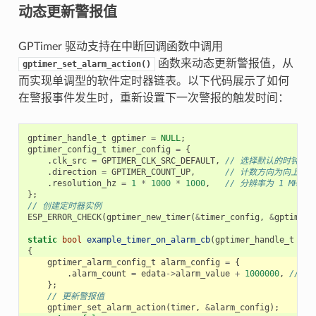
动态更新警报值
GPTimer 驱动支持在中断回调函数中调用
函数来动态更新警报值，从
gptimer_set_alarm_action()
而实现单调型的软件定时器链表。以下代码展示了如何
在警报事件发生时，重新设置下一次警报的触发时间：
gptimer_handle_t
gptimer
=
NULL
;
gptimer_config_t
timer_config
=
{
.
clk_src
=
GPTIMER_CLK_SRC_DEFAULT
,
// 选择默认的时钟源
.
direction
=
GPTIMER_COUNT_UP
,
// 计数方向为向上计数
.
resolution_hz
=
1
*
1000
*
1000
,
// 分辨率为 1 MHz，
};
// 创建定时器实例
ESP_ERROR_CHECK
(
gptimer_new_timer
(
&
timer_config
,
&
gptimer
)
static
bool
example_timer_on_alarm_cb
(
gptimer_handle_t
tim
{
gptimer_alarm_config_t
alarm_config
=
{
.
alarm_count
=
edata
->
alarm_value
+
1000000
,
// 
};
// 更新警报值
gptimer_set_alarm_action
(
timer
,
&
alarm_config
);