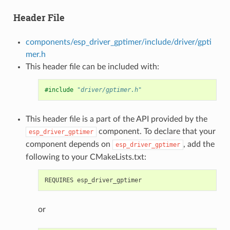
Header File
components/esp_driver_gptimer/include/driver/gpti
mer.h
This header file can be included with:
#include
"driver/gptimer.h"
This header file is a part of the API provided by the
component. To declare that your
esp_driver_gptimer
component depends on
, add the
esp_driver_gptimer
following to your CMakeLists.txt:
or