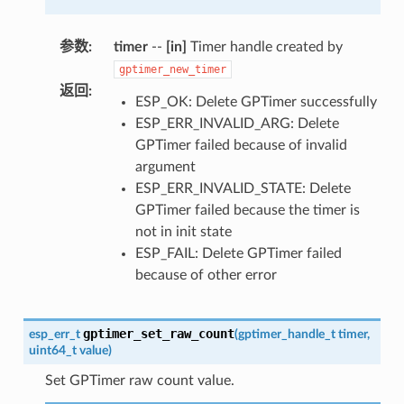
参数
:
timer
--
[in]
Timer handle created by
gptimer_new_timer
返回
:
ESP_OK: Delete GPTimer successfully
ESP_ERR_INVALID_ARG: Delete
GPTimer failed because of invalid
argument
ESP_ERR_INVALID_STATE: Delete
GPTimer failed because the timer is
not in init state
ESP_FAIL: Delete GPTimer failed
because of other error
gptimer_set_raw_count
esp_err_t
(
gptimer_handle_t
timer
,
uint64_t
value
)
Set GPTimer raw count value.