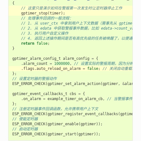
{
// 这里只是演示如何在警报第一次发生时让定时器停止工作
gptimer_stop
(
timer
);
// 处理事件回调的一般流程：
// 1. 从 user_ctx 中拿到用户上下文数据（需事先从 gptimer_regi
// 2. 从 edata 中获取警报事件数据，比如 edata->count_value
// 3. 执行用户自定义操作
// 4. 返回上述操作期间是否有高优先级的任务被唤醒了，以便通知
return
false
;
}
gptimer_alarm_config_t
alarm_config
=
{
.
alarm_count
=
1000000
,
// 设置实际的警报周期，因为分辨率是 1u
.
flags
.
auto_reload_on_alarm
=
false
;
// 关闭自动重载功能
};
// 设置定时器的警报动作
ESP_ERROR_CHECK
(
gptimer_set_alarm_action
(
gptimer
,
&
alarm_c
gptimer_event_callbacks_t
cbs
=
{
.
on_alarm
=
example_timer_on_alarm_cb
,
// 当警报事件发
};
// 注册定时器事件回调函数，允许携带用户上下文
ESP_ERROR_CHECK
(
gptimer_register_event_callbacks
(
gptimer
,
// 使能定时器
ESP_ERROR_CHECK
(
gptimer_enable
(
gptimer
));
// 启动定时器
ESP_ERROR_CHECK
(
gptimer_start
(
gptimer
));