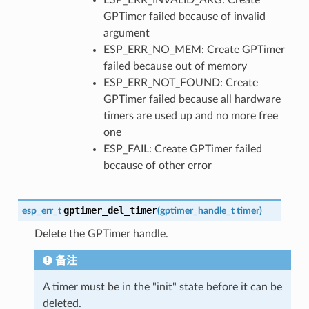
ESP_ERR_INVALID_ARG: Create
GPTimer failed because of invalid
argument
ESP_ERR_NO_MEM: Create GPTimer
failed because out of memory
ESP_ERR_NOT_FOUND: Create
GPTimer failed because all hardware
timers are used up and no more free
one
ESP_FAIL: Create GPTimer failed
because of other error
gptimer_del_timer
esp_err_t
(
gptimer_handle_t
timer
)
Delete the GPTimer handle.
备注
A timer must be in the "init" state before it can be
deleted.