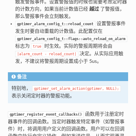
触发警报事件。设置警报值的时候也需要考虑定时器
的计数方向，如果当前计数值已经
越过
了警报值，
那么警报事件会立刻触发。
设置警报事件
gptimer_alarm_config_t::reload_count
发生时要自动重载的计数值。此配置仅在
gptimer_alarm_config_t::flags::auto_reload_on_alarm
标志为
时生效。实际的警报周期将会由
true
决定。从实际应用触
|alarm_count
-
reload_count|
发，不建议将警报周期设置成小于 5us。
备注
特别地，
gptimer_set_alarm_action(gptimer,
NULL);
表示关闭定时器的警报功能。
函数用于注册定时
gptimer_register_event_callbacks()
器事件的回调函数。当定时器触发特定事件（如警报事
件）时，将调用用户定义的回调函数。用户可以在回调