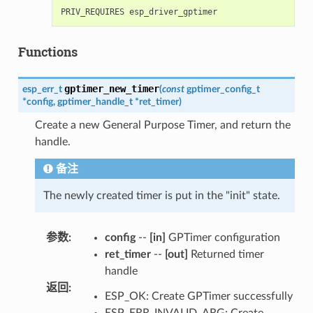
Functions
gptimer_new_timer
esp_err_t
(
const
gptimer_config_t
*
config
,
gptimer_handle_t
*
ret_timer
)
Create a new General Purpose Timer, and return the
handle.
备注
The newly created timer is put in the "init" state.
参数
:
config
--
[in]
GPTimer configuration
ret_timer
--
[out]
Returned timer
handle
返回
:
ESP_OK: Create GPTimer successfully