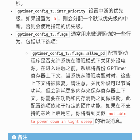
秒。
设置中断的优先
gptimer_config_t::intr_priority
级。如果设置为
，则会分配一个默认优先级的中
0
断，否则会使用指定的优先级。
通常用来微调驱动的一些行
gptimer_config_t::flags
为，包括以下选项：
配置驱动
gptimer_config_t::flags::allow_pd
程序是否允许系统在睡眠模式下关闭外设电
源。在进入睡眠之前，系统将备份 GPTimer
寄存器上下文，当系统从睡眠唤醒时时，这些
上下文将被恢复。请注意，关闭外设可以节省
功耗，但会消耗更多内存来保存寄存器上下
文。你需要在功耗和内存消耗之间做权衡。此
配置选项依赖于特定的硬件功能，如果在不支
持的芯片上启用它，你将看到类似
not
able
的错误消息。
to
power
down
in
light
sleep
备注