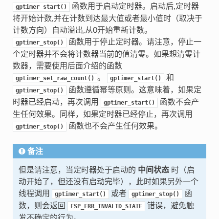
函数用于启动定时器。启动后,定时器
gptimer_start()
将开始计数,并在计数到达最大值或者最小值时（取决于
计数方向）自动溢出,从0开始重新计数。
函数用于停止定时器。请注意，停止一
gptimer_stop()
个定时器并不会将计数器当前的值清零。如果想清零计
数器，需要使用后面介绍的函数
。
和
gptimer_set_raw_count()
gptimer_start()
函数遵循幂等原则。这意味着，如果定
gptimer_stop()
时器已经启动，再次调用
函数不会产
gptimer_start()
生任何效果。同样，如果定时器已经停止，再次调用
函数也不会产生任何效果。
gptimer_stop()
备注
但是请注意，当定时器处于启动的
中间状态
时（启
动开始了，但还没有启动完毕），此时如果另外一个
线程调用
或者
函
gptimer_start()
gptimer_stop()
数，则会返回
错误，避免触
ESP_ERR_INVALID_STATE
发不确定的行为。