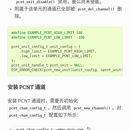
禁用，要么尚未使能。
pcnt_unit_disable()
附属于该单元的通道已全部被
删
pcnt_del_channel()
除。
#define EXAMPLE_PCNT_HIGH_LIMIT 100
#define EXAMPLE_PCNT_LOW_LIMIT  -100
pcnt_unit_config_t
unit_config
=
{
.
high_limit
=
EXAMPLE_PCNT_HIGH_LIMIT
,
.
low_limit
=
EXAMPLE_PCNT_LOW_LIMIT
,
};
pcnt_unit_handle_t
pcnt_unit
=
NULL
;
ESP_ERROR_CHECK
(
pcnt_new_unit
(
&
unit_config
,
&
pcnt_unit
));
安装 PCNT 通道
安装 PCNT 通道时，需要先初始化
，然后调用
。对
pcnt_chan_config_t
pcnt_new_channel()
配置如下所示：
pcnt_chan_config_t
与
pcnt_chan_config_t::edge_gpio_num