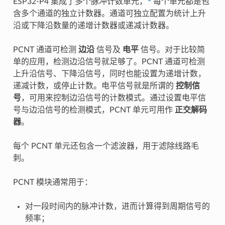
ESP32-P4 集成了多个脉冲计数单元，
每个单元都是包
含多个通道的独立计数器。通道可独立配置为统计上升
沿或下降沿数量的递增计数器或递减计数器。
PCNT 通道可检测
边沿
信号及
电平
信号。对于比较简
单的应用，检测边沿信号就足够了。PCNT 通道可检测
上升沿信号、下降沿信号，同时也能设置为递增计数，
递减计数，或停止计数。电平信号就是所谓的
控制信
号
，可用来控制边沿信号的计数模式。通过设置电平信
号与边沿信号的检测模式，PCNT 单元可用作
正交解码
器
。
每个 PCNT 单元还包含一个滤波器，用于滤除线路毛
刺。
PCNT 模块通常用于：
对一段时间内的脉冲计数，进而计算得到周期信号的
频率；