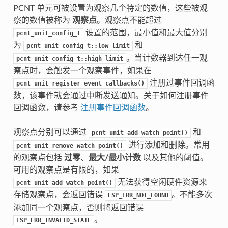
PCNT 单元可被设置为观察几个特定的数值，这些被观
察的数值被称为
观察点
。观察点不能超过
设置的范围，最小值和最大值分别
pcnt_unit_config_t
为
和
pcnt_unit_config_t::low_limit
。当计数器到达任一观
pcnt_unit_config_t::high_limit
察点时，会触发一个观察事件，如果在
注册过事件回调函
pcnt_unit_register_event_callbacks()
数，该事件就会通过中断发送通知。关于如何注册事件
回调函数，请参考
注册事件回调函数
。
观察点分别可以通过
和
pcnt_unit_add_watch_point()
进行添加和删除。常用
pcnt_unit_remove_watch_point()
的观察点包括
过零
、
最大/最小计数
以及其他的阈值。
可用的观察点是有限的，如果
无法获得空闲硬件资源来
pcnt_unit_add_watch_point()
存储观察点，会返回错误
。不能多次
ESP_ERR_NOT_FOUND
添加同一个观察点，否则将返回错误
。
ESP_ERR_INVALID_STATE