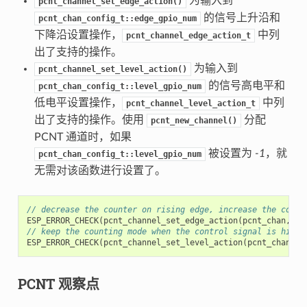
为输入到
pcnt_channel_set_edge_action()
的信号上升沿和
pcnt_chan_config_t::edge_gpio_num
下降沿设置操作，
中列
pcnt_channel_edge_action_t
出了支持的操作。
为输入到
pcnt_channel_set_level_action()
的信号高电平和
pcnt_chan_config_t::level_gpio_num
低电平设置操作，
中列
pcnt_channel_level_action_t
出了支持的操作。使用
分配
pcnt_new_channel()
PCNT 通道时，如果
被设置为
-1
，就
pcnt_chan_config_t::level_gpio_num
无需对该函数进行设置了。
// decrease the counter on rising edge, increase the count
ESP_ERROR_CHECK
(
pcnt_channel_set_edge_action
(
pcnt_chan
,
PC
// keep the counting mode when the control signal is high 
ESP_ERROR_CHECK
(
pcnt_channel_set_level_action
(
pcnt_chan
,
P
PCNT 观察点