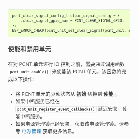
pcnt_clear_signal_config_t
clear_signal_config
=
{
.
clear_signal_gpio_num
=
PCNT_CLEAR_SIGNAL_GPIO
,
};
ESP_ERROR_CHECK
(
pcnt_unit_set_clear_signal
(
pcnt_unit
,
&
cle
使能和禁用单元
在对 PCNT 单元进行 IO 控制之前，需要通过调用函数
来使能该 PCNT 单元。该函数将完
pcnt_unit_enable()
成以下操作：
将 PCNT 单元的驱动状态从
初始
切换到
使能
。
如果中断服务已经在
延迟安装，使
pcnt_unit_register_event_callbacks()
能中断服务。
如果电源管理锁已经安装，获取该电源管理锁。请参
考
电源管理
获取更多信息。