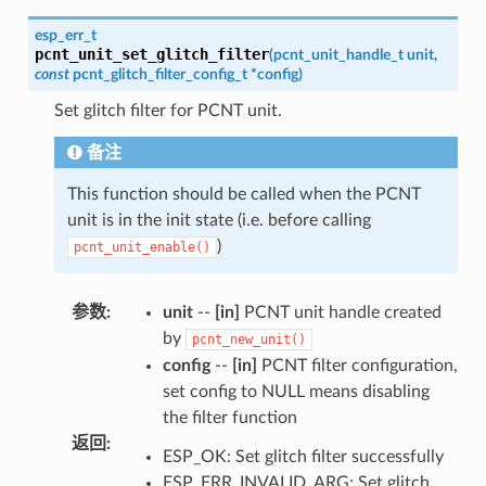
esp_err_t
pcnt_unit_set_glitch_filter
(
pcnt_unit_handle_t
unit
,
const
pcnt_glitch_filter_config_t
*
config
)
Set glitch filter for PCNT unit.
备注
This function should be called when the PCNT
unit is in the init state (i.e. before calling
)
pcnt_unit_enable()
参数
:
unit
--
[in]
PCNT unit handle created
by
pcnt_new_unit()
config
--
[in]
PCNT filter configuration,
set config to NULL means disabling
the filter function
返回
:
ESP_OK: Set glitch filter successfully
ESP_ERR_INVALID_ARG: Set glitch