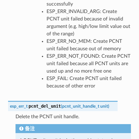
successfully
ESP_ERR_INVALID_ARG: Create
PCNT unit failed because of invalid
argument (e.g. high/low limit value out
of the range)
ESP_ERR_NO_MEM: Create PCNT
unit failed because out of memory
ESP_ERR_NOT_FOUND: Create PCNT
unit failed because all PCNT units are
used up and no more free one
ESP_FAIL: Create PCNT unit failed
because of other error
pcnt_del_unit
esp_err_t
(
pcnt_unit_handle_t
unit
)
Delete the PCNT unit handle.
备注