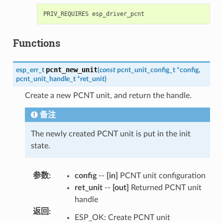
Functions
pcnt_new_unit
esp_err_t
(
const
pcnt_unit_config_t
*
config
,
pcnt_unit_handle_t
*
ret_unit
)
Create a new PCNT unit, and return the handle.
备注
The newly created PCNT unit is put in the init
state.
参数
:
config
--
[in]
PCNT unit configuration
ret_unit
--
[out]
Returned PCNT unit
handle
返回
:
ESP_OK: Create PCNT unit