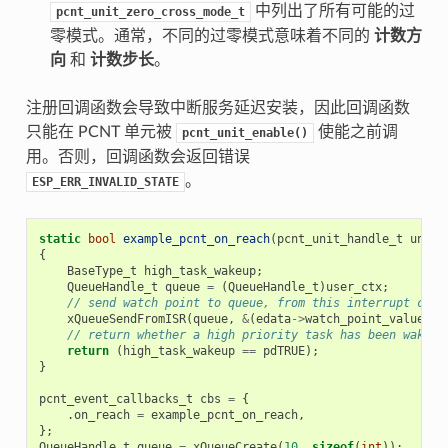
中列出了所有可能的过
pcnt_unit_zero_cross_mode_t
零模式。通常，不同的过零模式意味着不同的
计数方
向
和
计数步长
。
注册回调函数会导致中断服务延迟安装，因此回调函数
只能在 PCNT 单元被
使能之前调
pcnt_unit_enable()
用。否则，回调函数会返回错误
。
ESP_ERR_INVALID_STATE
static
bool
example_pcnt_on_reach
(
pcnt_unit_handle_t
unit
,
{
BaseType_t
high_task_wakeup
;
QueueHandle_t
queue
=
(
QueueHandle_t
)
user_ctx
;
// send watch point to queue, from this interrupt call
xQueueSendFromISR
(
queue
,
&
(
edata
->
watch_point_value
),
// return whether a high priority task has been waken 
return
(
high_task_wakeup
==
pdTRUE
);
}
pcnt_event_callbacks_t
cbs
=
{
.
on_reach
=
example_pcnt_on_reach
,
};
QueueHandle_t
queue
=
xQueueCreate
(
10
,
sizeof
(
int
));