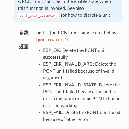
A PCNT unit can't be in the enable state when
this function is invoked. See also
for how to disable a unit.
pcnt_unit_disable()
参数
:
unit
--
[in]
PCNT unit handle created by
pcnt_new_unit()
返回
:
ESP_OK: Delete the PCNT unit
successfully
ESP_ERR_INVALID_ARG: Delete the
PCNT unit failed because of invalid
argument
ESP_ERR_INVALID_STATE: Delete the
PCNT unit failed because the unit is
not in init state or some PCNT channel
is still in working
ESP_FAIL: Delete the PCNT unit failed
because of other error