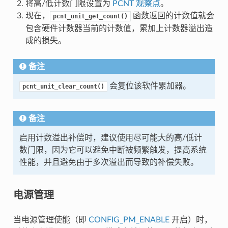
将高/低计数门限设置为
PCNT 观察点
。
现在，
函数返回的计数值就会
pcnt_unit_get_count()
包含硬件计数器当前的计数值，累加上计数器溢出造
成的损失。
备注
会复位该软件累加器。
pcnt_unit_clear_count()
备注
启用计数溢出补偿时，建议使用尽可能大的高/低计
数门限，因为它可以避免中断被频繁触发，提高系统
性能，并且避免由于多次溢出而导致的补偿失败。
电源管理
当电源管理使能（即
CONFIG_PM_ENABLE
开启）时，