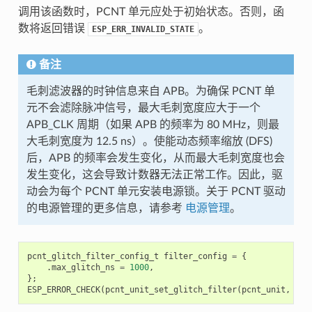
调用该函数时，PCNT 单元应处于初始状态。否则，函
数将返回错误
。
ESP_ERR_INVALID_STATE
备注
毛刺滤波器的时钟信息来自 APB。为确保 PCNT 单
元不会滤除脉冲信号，最大毛刺宽度应大于一个
APB_CLK 周期（如果 APB 的频率为 80 MHz，则最
大毛刺宽度为 12.5 ns）。使能动态频率缩放 (DFS)
后，APB 的频率会发生变化，从而最大毛刺宽度也会
发生变化，这会导致计数器无法正常工作。因此，驱
动会为每个 PCNT 单元安装电源锁。关于 PCNT 驱动
的电源管理的更多信息，请参考
电源管理
。
pcnt_glitch_filter_config_t
filter_config
=
{
.
max_glitch_ns
=
1000
,
};
ESP_ERROR_CHECK
(
pcnt_unit_set_glitch_filter
(
pcnt_unit
,
&
fi