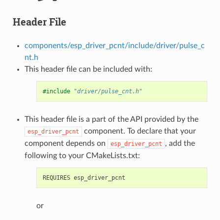
Header File
components/esp_driver_pcnt/include/driver/pulse_c
nt.h
This header file can be included with:
#include
"driver/pulse_cnt.h"
This header file is a part of the API provided by the
component. To declare that your
esp_driver_pcnt
component depends on
, add the
esp_driver_pcnt
following to your CMakeLists.txt:
or