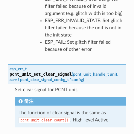
filter failed because of invalid
argument (e.g. glitch width is too big)
ESP_ERR_INVALID_STATE: Set glitch
filter failed because the unit is not in
the init state
ESP_FAIL: Set glitch filter failed
because of other error
esp_err_t
pcnt_unit_set_clear_signal
(
pcnt_unit_handle_t
unit
,
const
pcnt_clear_signal_config_t
*
config
)
Set clear signal for PCNT unit.
备注
The function of clear signal is the same as
. High-level Active
pcnt_unit_clear_count()