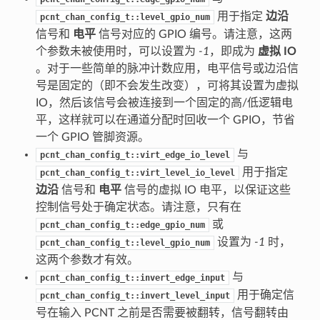
用于指定
边沿
pcnt_chan_config_t::level_gpio_num
信号和
电平
信号对应的 GPIO 编号。请注意，这两
个参数未被使用时，可以设置为
-1
，即成为
虚拟 IO
。对于一些简单的脉冲计数应用，电平信号或边沿信
号是固定的（即不会发生改变），可将其设置为虚拟
IO，然后该信号会被连接到一个固定的高/低逻辑电
平，这样就可以在通道分配时回收一个 GPIO，节省
一个 GPIO 管脚资源。
与
pcnt_chan_config_t::virt_edge_io_level
用于指定
pcnt_chan_config_t::virt_level_io_level
边沿
信号和
电平
信号的虚拟 IO 电平，以保证这些
控制信号处于确定状态。请注意，只有在
或
pcnt_chan_config_t::edge_gpio_num
设置为
-1
时，
pcnt_chan_config_t::level_gpio_num
这两个参数才有效。
与
pcnt_chan_config_t::invert_edge_input
用于确定信
pcnt_chan_config_t::invert_level_input
号在输入 PCNT 之前是否需要被翻转，信号翻转由