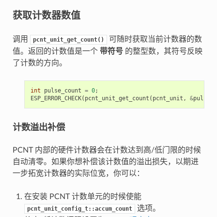
获取计数器数值
调用
可随时获取当前计数器的数
pcnt_unit_get_count()
值。返回的计数值是一个
带符号
的整型数，其符号反映
了计数的方向。
int
pulse_count
=
0
;
ESP_ERROR_CHECK
(
pcnt_unit_get_count
(
pcnt_unit
,
&
pulse_c
计数溢出补偿
PCNT 内部的硬件计数器会在计数达到高/低门限的时候
自动清零。如果你想补偿该计数值的溢出损失，以期进
一步拓宽计数器的实际位宽，你可以：
在安装 PCNT 计数单元的时候使能
选项。
pcnt_unit_config_t::accum_count