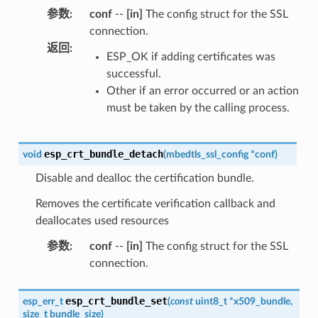
参数
:
conf
--
[in]
The config struct for the SSL
connection.
返回
:
ESP_OK if adding certificates was
successful.
Other if an error occurred or an action
must be taken by the calling process.
esp_crt_bundle_detach
void
(
mbedtls_ssl_config
*
conf
)
Disable and dealloc the certification bundle.
Removes the certificate verification callback and
deallocates used resources
参数
:
conf
--
[in]
The config struct for the SSL
connection.
esp_crt_bundle_set
esp_err_t
(
const
uint8_t
*
x509_bundle
,
size_t
bundle_size
)