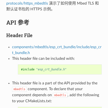
protocols/https_mbedtls
演示了如何使用 Mbed TLS 和
默认证书包的 HTTPS 示例。
API 参考
Header File
components/mbedtls/esp_crt_bundle/include/esp_cr
t_bundle.h
This header file can be included with:
#include
"esp_crt_bundle.h"
This header file is a part of the API provided by the
component. To declare that your
mbedtls
component depends on
, add the following
mbedtls
to your CMakeLists.txt: