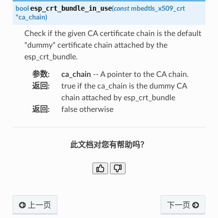
esp_crt_bundle_in_use
bool
(
const
mbedtls_x509_crt
*
ca_chain
)
Check if the given CA certificate chain is the default
"dummy" certificate chain attached by the
esp_crt_bundle.
参数
:
ca_chain
-- A pointer to the CA chain.
返回
:
true if the ca_chain is the dummy CA
chain attached by esp_crt_bundle
返回
:
false otherwise
此文档对您有帮助吗？
上一页
下一页