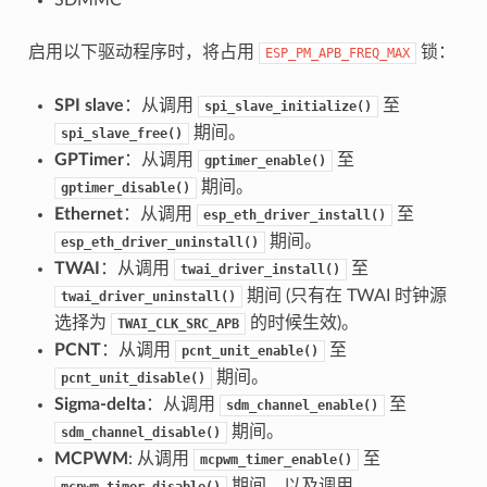
启用以下驱动程序时，将占用
锁：
ESP_PM_APB_FREQ_MAX
SPI slave
：从调用
至
spi_slave_initialize()
期间。
spi_slave_free()
GPTimer
：从调用
至
gptimer_enable()
期间。
gptimer_disable()
Ethernet
：从调用
至
esp_eth_driver_install()
期间。
esp_eth_driver_uninstall()
TWAI
：从调用
至
twai_driver_install()
期间 (只有在 TWAI 时钟源
twai_driver_uninstall()
选择为
的时候生效)。
TWAI_CLK_SRC_APB
PCNT
：从调用
至
pcnt_unit_enable()
期间。
pcnt_unit_disable()
Sigma-delta
：从调用
至
sdm_channel_enable()
期间。
sdm_channel_disable()
MCPWM
: 从调用
至
mcpwm_timer_enable()
期间，以及调用
mcpwm_timer_disable()