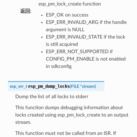
esp_pm_lock_create function
返回
:
ESP_OK on success
ESP_ERR_INVALID_ARG if the handle
argument is NULL
ESP_ERR_INVALID_STATE if the lock
is still acquired
ESP_ERR_NOT_SUPPORTED if
CONFIG_PM_ENABLE is not enabled
in sdkconfig
esp_pm_dump_locks
esp_err_t
(
FILE
*
stream
)
Dump the list of all locks to stderr
This function dumps debugging information about
locks created using esp_pm_lock_create to an output
stream.
This function must not be called from an ISR. If