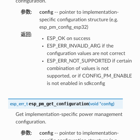
configuration.
参数
:
config
-- pointer to implementation-
specific configuration structure (e.g.
esp_pm_config_esp32)
返回
:
ESP_OK on success
ESP_ERR_INVALID_ARG if the
configuration values are not correct
ESP_ERR_NOT_SUPPORTED if certain
combination of values is not
supported, or if CONFIG_PM_ENABLE
is not enabled in sdkconfig
esp_pm_get_configuration
esp_err_t
(
void
*
config
)
Get implementation-specific power management
configuration.
参数
:
config
-- pointer to implementation-