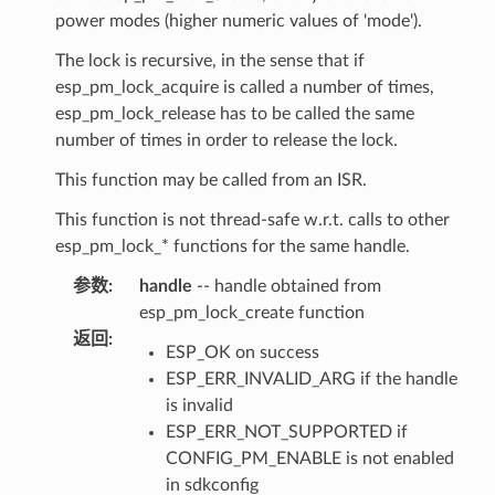
power modes (higher numeric values of 'mode').
The lock is recursive, in the sense that if
esp_pm_lock_acquire is called a number of times,
esp_pm_lock_release has to be called the same
number of times in order to release the lock.
This function may be called from an ISR.
This function is not thread-safe w.r.t. calls to other
esp_pm_lock_* functions for the same handle.
参数
:
handle
-- handle obtained from
esp_pm_lock_create function
返回
:
ESP_OK on success
ESP_ERR_INVALID_ARG if the handle
is invalid
ESP_ERR_NOT_SUPPORTED if
CONFIG_PM_ENABLE is not enabled
in sdkconfig