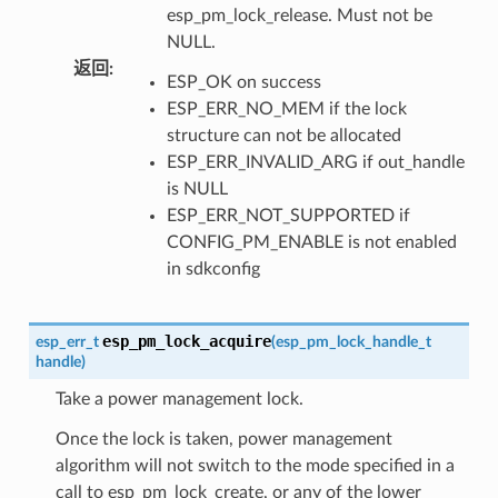
esp_pm_lock_release. Must not be
NULL.
返回
:
ESP_OK on success
ESP_ERR_NO_MEM if the lock
structure can not be allocated
ESP_ERR_INVALID_ARG if out_handle
is NULL
ESP_ERR_NOT_SUPPORTED if
CONFIG_PM_ENABLE is not enabled
in sdkconfig
esp_pm_lock_acquire
esp_err_t
(
esp_pm_lock_handle_t
handle
)
Take a power management lock.
Once the lock is taken, power management
algorithm will not switch to the mode specified in a
call to esp_pm_lock_create, or any of the lower