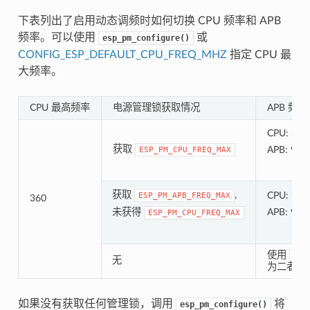
下表列出了启用动态调频时如何切换 CPU 频率和 APB
频率。可以使用
或
esp_pm_configure()
CONFIG_ESP_DEFAULT_CPU_FREQ_MHZ
指定 CPU 最
大频率。
CPU 最高频率
电源管理锁获取情况
APB 频率
CPU: 360
获取
APB: 90 
ESP_PM_CPU_FREQ_MAX
获取
,
CPU: 90 
ESP_PM_APB_FREQ_MAX
360
未获得
APB: 90 
ESP_PM_CPU_FREQ_MAX
使用
esp
无
为二者设
如果没有获取任何管理锁，调用
将
esp_pm_configure()