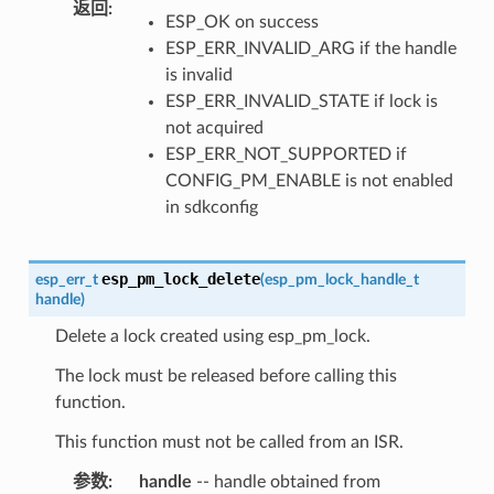
返回
:
ESP_OK on success
ESP_ERR_INVALID_ARG if the handle
is invalid
ESP_ERR_INVALID_STATE if lock is
not acquired
ESP_ERR_NOT_SUPPORTED if
CONFIG_PM_ENABLE is not enabled
in sdkconfig
esp_pm_lock_delete
esp_err_t
(
esp_pm_lock_handle_t
handle
)
Delete a lock created using esp_pm_lock.
The lock must be released before calling this
function.
This function must not be called from an ISR.
参数
:
handle
-- handle obtained from