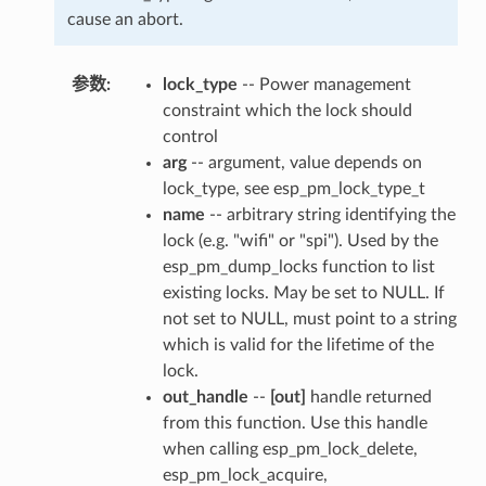
cause an abort.
参数
:
lock_type
-- Power management
constraint which the lock should
control
arg
-- argument, value depends on
lock_type, see esp_pm_lock_type_t
name
-- arbitrary string identifying the
lock (e.g. "wifi" or "spi"). Used by the
esp_pm_dump_locks function to list
existing locks. May be set to NULL. If
not set to NULL, must point to a string
which is valid for the lifetime of the
lock.
out_handle
--
[out]
handle returned
from this function. Use this handle
when calling esp_pm_lock_delete,
esp_pm_lock_acquire,