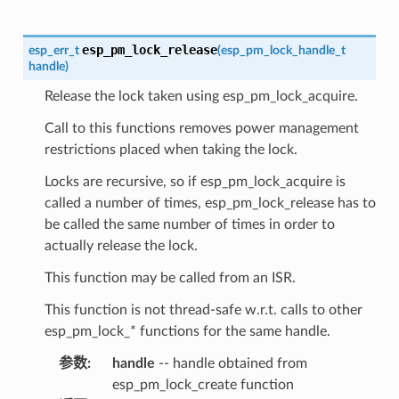
esp_pm_lock_release
esp_err_t
(
esp_pm_lock_handle_t
handle
)
Release the lock taken using esp_pm_lock_acquire.
Call to this functions removes power management
restrictions placed when taking the lock.
Locks are recursive, so if esp_pm_lock_acquire is
called a number of times, esp_pm_lock_release has to
be called the same number of times in order to
actually release the lock.
This function may be called from an ISR.
This function is not thread-safe w.r.t. calls to other
esp_pm_lock_* functions for the same handle.
参数
:
handle
-- handle obtained from
esp_pm_lock_create function