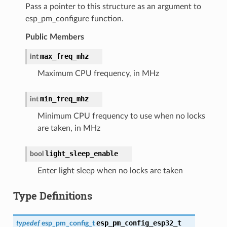
Pass a pointer to this structure as an argument to
esp_pm_configure function.
Public Members
max_freq_mhz
int
Maximum CPU frequency, in MHz
min_freq_mhz
int
Minimum CPU frequency to use when no locks
are taken, in MHz
light_sleep_enable
bool
Enter light sleep when no locks are taken
Type Definitions
esp_pm_config_esp32_t
typedef
esp_pm_config_t