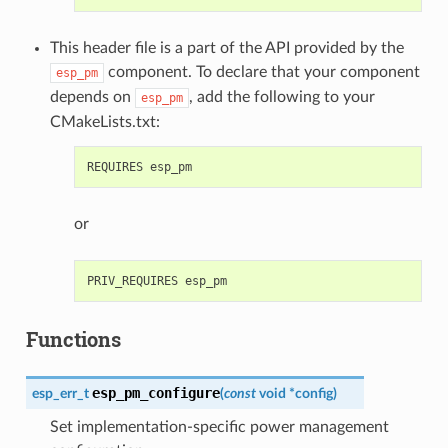
This header file is a part of the API provided by the
component. To declare that your component
esp_pm
depends on
, add the following to your
esp_pm
CMakeLists.txt:
or
Functions
esp_pm_configure
esp_err_t
(
const
void
*
config
)
Set implementation-specific power management