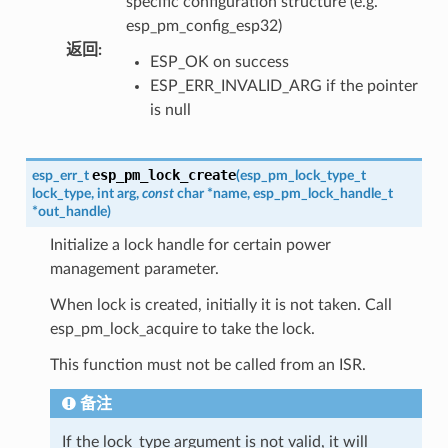
specific configuration structure (e.g.
esp_pm_config_esp32)
返回
:
ESP_OK on success
ESP_ERR_INVALID_ARG if the pointer
is null
esp_pm_lock_create
esp_err_t
(
esp_pm_lock_type_t
lock_type
,
int
arg
,
const
char
*
name
,
esp_pm_lock_handle_t
*
out_handle
)
Initialize a lock handle for certain power
management parameter.
When lock is created, initially it is not taken. Call
esp_pm_lock_acquire to take the lock.
This function must not be called from an ISR.
备注
If the lock_type argument is not valid, it will