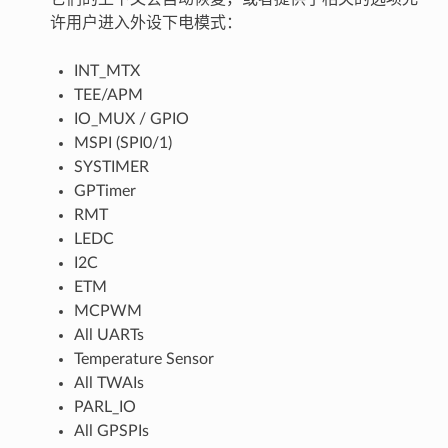
许用户进入外设下电模式：
INT_MTX
TEE/APM
IO_MUX / GPIO
MSPI (SPI0/1)
SYSTIMER
GPTimer
RMT
LEDC
I2C
ETM
MCPWM
All UARTs
Temperature Sensor
All TWAIs
PARL_IO
All GPSPIs