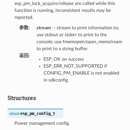
esp_pm_lock_acquire/release are called while this
function is running, inconsistent results may be
reported.
参数
:
stream
-- stream to print information to;
use stdout or stderr to print to the
console; use fmemopen/open_memstream
to print to a string buffer.
返回
:
ESP_OK on success
ESP_ERR_NOT_SUPPORTED if
CONFIG_PM_ENABLE is not enabled
in sdkconfig
Structures
esp_pm_config_t
struct
Power management config.