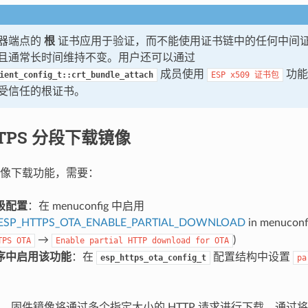
器端点的
根
证书应用于验证，而不能使用证书链中的任何中间
且通常长时间维持不变。用户还可以通过
成员使用
功能
ient_config_t::crt_bundle_attach
ESP
x509
证书包
受信任的根证书。
TPS 分段下载镜像
像下载功能，需要：
级配置
：在 menuconfig 中启用
ESP_HTTPS_OTA_ENABLE_PARTIAL_DOWNLOAD
in menuconfi
→
)
TPS
OTA
Enable
partial
HTTP
download
for
OTA
序中启用该功能
：在
配置结构中设置
esp_https_ota_config_t
pa
，固件镜像将通过多个指定大小的 HTTP 请求进行下载。通过将