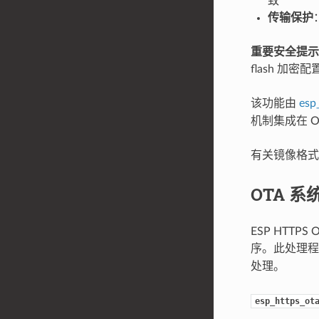
致
传输保护
重要安全提示
flash 加
该功能由
esp
机制集成在 O
有关镜像格
OTA 系
ESP HTT
序。此处理
处理。
esp_https_ot