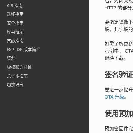
后，先前失败
API 指南
HTTP 的
迁移指南
要指定镜像
安全指南
段。此字段的
库与框架
贡献指南
如需了解更多
ESP-IDF 版本简介
示例中， OT
继续下载。
资源
版权和许可证
签名验证
关于本指南
切换语言
要进一步提升
OTA 升级
。
使用预加
预加密固件