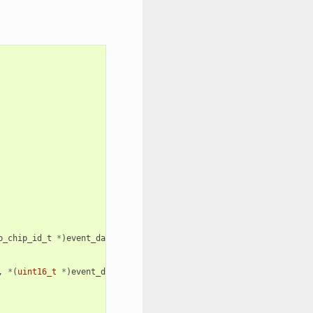
p_chip_id_t
*
)
event_data
);
,
*
(
uint16_t
*
)
event_data
);