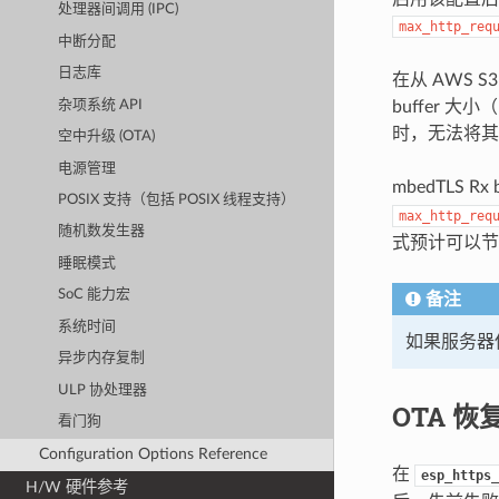
处理器间调用 (IPC)
max_http_req
中断分配
日志库
在从 AWS 
杂项系统 API
buffer 大小
时，无法将其
空中升级 (OTA)
电源管理
mbedTLS R
POSIX 支持（包括 POSIX 线程支持）
max_http_req
随机数发生器
式预计可以节省
睡眠模式
SoC 能力宏
备注
系统时间
如果服务器
异步内存复制
ULP 协处理器
OTA 恢
看门狗
Configuration Options Reference
在
esp_https_
H/W 硬件参考