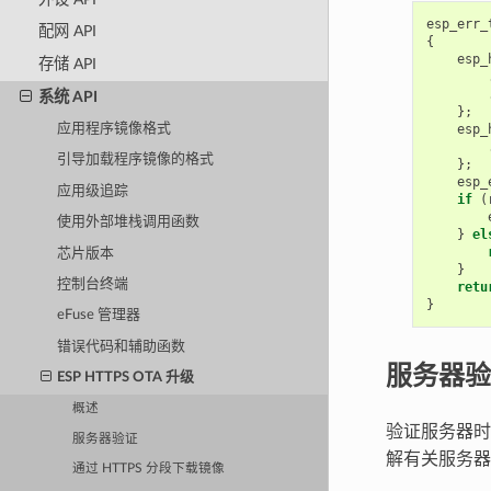
esp_err_
配网 API
{
esp_
存储 API
系统 API
};
应用程序镜像格式
esp_
引导加载程序镜像的格式
};
esp_
应用级追踪
if
(
使用外部堆栈调用函数
}
el
芯片版本
}
控制台终端
retu
}
eFuse 管理器
错误代码和辅助函数
服务器验
ESP HTTPS OTA 升级
概述
验证服务器时
服务器验证
解有关服务
通过 HTTPS 分段下载镜像