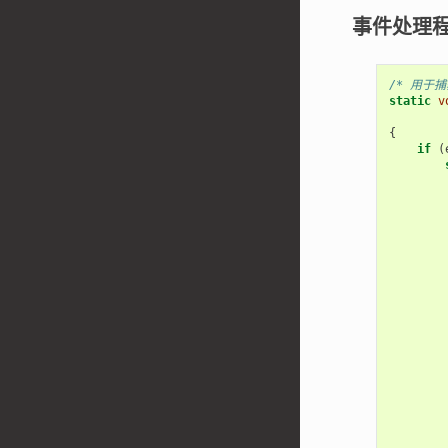
事件处理
/* 用于
static
v
{
if
(