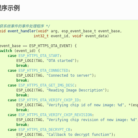
程序示例
捕获系统事件的事件处理程序 */
oid
event_handler
(
void
*
arg
,
esp_event_base_t
event_base
,
int32_t
event_id
,
void
*
event_data
)
event_base
==
ESP_HTTPS_OTA_EVENT
)
{
switch
(
event_id
)
{
case
ESP_HTTPS_OTA_START
:
ESP_LOGI
(
TAG
,
"OTA started"
);
break
;
case
ESP_HTTPS_OTA_CONNECTED
:
ESP_LOGI
(
TAG
,
"Connected to server"
);
break
;
case
ESP_HTTPS_OTA_GET_IMG_DESC
:
ESP_LOGI
(
TAG
,
"Reading Image Description"
);
break
;
case
ESP_HTTPS_OTA_VERIFY_CHIP_ID
:
ESP_LOGI
(
TAG
,
"Verifying chip id of new image: %d"
,
*
(
es
break
;
case
ESP_HTTPS_OTA_VERIFY_CHIP_REVISION
:
ESP_LOGI
(
TAG
,
"Verifying chip revision of new image: %d"
break
;
case
ESP_HTTPS_OTA_DECRYPT_CB
:
ESP_LOGI
(
TAG
,
"Callback to decrypt function"
);