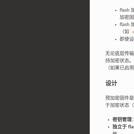
fla
加密固
fla
（如
即使设
无论底层传
持加密状态。
（如果已启用）
设计
预加密固件
于加密状态
密钥管理
独立于 fla