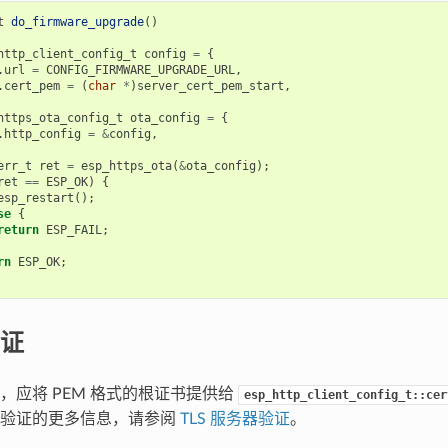
t
do_firmware_upgrade
()
http_client_config_t
config
=
{
.
url
=
CONFIG_FIRMWARE_UPGRADE_URL
,
.
cert_pem
=
(
char
*
)
server_cert_pem_start
,
https_ota_config_t
ota_config
=
{
.
http_config
=
&
config
,
err_t
ret
=
esp_https_ota
(
&
ota_config
);
ret
==
ESP_OK
)
{
esp_restart
();
se
{
return
ESP_FAIL
;
rn
ESP_OK
;
证
，应将 PEM 格式的根证书提供给
esp_http_client_config_t::cer
器验证的更多信息，请参阅
TLS 服务器验证
。