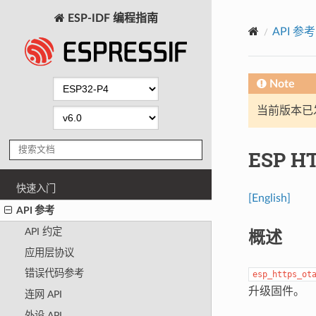
ESP-IDF 编程指南
API 参考
Note
当前版本已发布
ESP H
快速入门
[English]
API 参考
概述
API 约定
应用层协议
错误代码参考
esp_https_ot
升级固件。
连网 API
外设 API