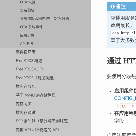
OTA 恢复
备注
签名验证
应使用服务
使用预加密固件进行 OTA 升级
效期最长，
OTA 系统事件
esp_http_cl
应用示例
盖了大多数
API 参考
事件循环库
通过 HT
FreeRTOS 概述
FreeRTOS (IDF)
要使用分段镜
FreeRTOS（附加功能）
堆内存分配
启用组件
基于 MMU 的存储管理
CONFIG_
内存同步
→
ESP
HT
堆内存调试
在应用程
字段
ESP 定时器（高分辨率定时器）
内部 API 和不稳定的 API
启用该配置后