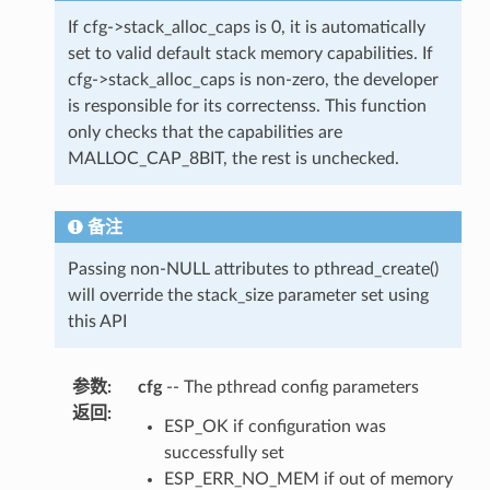
If cfg->stack_alloc_caps is 0, it is automatically
set to valid default stack memory capabilities. If
cfg->stack_alloc_caps is non-zero, the developer
is responsible for its correctenss. This function
only checks that the capabilities are
MALLOC_CAP_8BIT, the rest is unchecked.
备注
Passing non-NULL attributes to pthread_create()
will override the stack_size parameter set using
this API
参数
:
cfg
-- The pthread config parameters
返回
:
ESP_OK if configuration was
successfully set
ESP_ERR_NO_MEM if out of memory