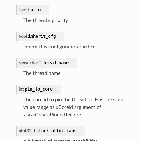
prio
size_t
The thread's priority
inherit_cfg
bool
Inherit this configuration further
thread_name
const
char
*
The thread name.
pin_to_core
int
The core id to pin the thread to. Has the same
value range as xCoreId argument of
xTaskCreatePinnedToCore.
stack_alloc_caps
uint32_t