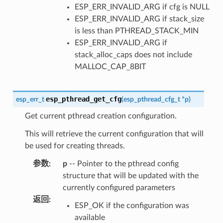
ESP_ERR_INVALID_ARG if cfg is NULL
ESP_ERR_INVALID_ARG if stack_size
is less than PTHREAD_STACK_MIN
ESP_ERR_INVALID_ARG if
stack_alloc_caps does not include
MALLOC_CAP_8BIT
esp_pthread_get_cfg
esp_err_t
(
esp_pthread_cfg_t
*
p
)
Get current pthread creation configuration.
This will retrieve the current configuration that will
be used for creating threads.
参数
:
p
-- Pointer to the pthread config
structure that will be updated with the
currently configured parameters
返回
:
ESP_OK if the configuration was
available