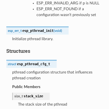
ESP_ERR_INVALID_ARG if p is NULL
ESP_ERR_NOT_FOUND if a
configuration wasn't previously set
esp_pthread_init
esp_err_t
(
void
)
Initialize pthread library.
Structures
esp_pthread_cfg_t
struct
pthread configuration structure that influences
pthread creation
Public Members
stack_size
size_t
The stack size of the pthread