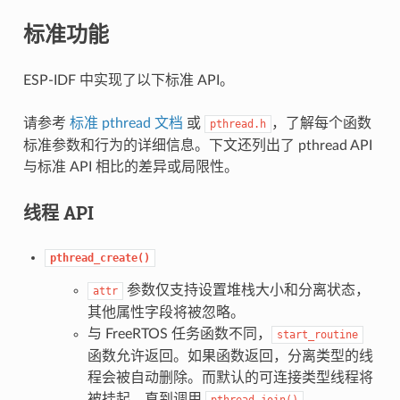
标准功能
ESP-IDF 中实现了以下标准 API。
请参考
标准 pthread 文档
或
，了解每个函数
pthread.h
标准参数和行为的详细信息。下文还列出了 pthread API
与标准 API 相比的差异或局限性。
线程 API
pthread_create()
参数仅支持设置堆栈大小和分离状态，
attr
其他属性字段将被忽略。
与 FreeRTOS 任务函数不同，
start_routine
函数允许返回。如果函数返回，分离类型的线
程会被自动删除。而默认的可连接类型线程将
被挂起，直到调用
。
pthread_join()