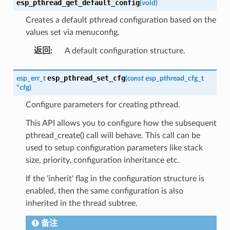
esp_pthread_get_default_config
(
void
)
Creates a default pthread configuration based on the
values set via menuconfig.
返回
:
A default configuration structure.
esp_pthread_set_cfg
esp_err_t
(
const
esp_pthread_cfg_t
*
cfg
)
Configure parameters for creating pthread.
This API allows you to configure how the subsequent
pthread_create() call will behave. This call can be
used to setup configuration parameters like stack
size, priority, configuration inheritance etc.
If the 'inherit' flag in the configuration structure is
enabled, then the same configuration is also
inherited in the thread subtree.
备注