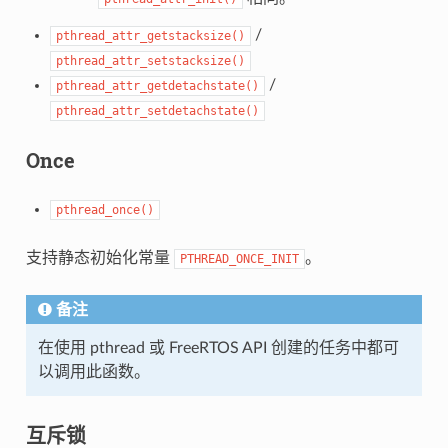
/
pthread_attr_getstacksize()
pthread_attr_setstacksize()
/
pthread_attr_getdetachstate()
pthread_attr_setdetachstate()
Once
pthread_once()
支持静态初始化常量
。
PTHREAD_ONCE_INIT
备注
在使用 pthread 或 FreeRTOS API 创建的任务中都可
以调用此函数。
互斥锁