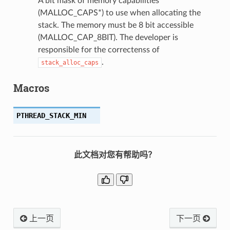
A bit mask of memory capabilities
(MALLOC_CAPS*) to use when allocating the
stack. The memory must be 8 bit accessible
(MALLOC_CAP_8BIT). The developer is
responsible for the correctenss of
.
stack_alloc_caps
Macros
PTHREAD_STACK_MIN
此文档对您有帮助吗？
上一页
下一页