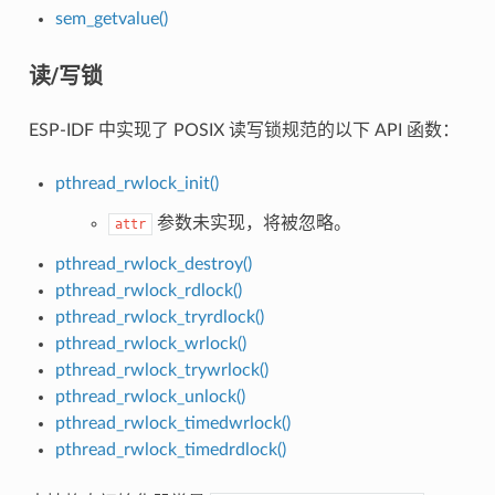
sem_getvalue()
读/写锁
ESP-IDF 中实现了 POSIX 读写锁规范的以下 API 函数：
pthread_rwlock_init()
参数未实现，将被忽略。
attr
pthread_rwlock_destroy()
pthread_rwlock_rdlock()
pthread_rwlock_tryrdlock()
pthread_rwlock_wrlock()
pthread_rwlock_trywrlock()
pthread_rwlock_unlock()
pthread_rwlock_timedwrlock()
pthread_rwlock_timedrdlock()