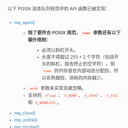
以下 POSIX 消息队列规范中的 API 函数已被实现：
mq_open()
除了要符合 POSIX 规范，
参数还有以下
name
额外限制：
必须以斜杠开头。
长度不得超过 255 + 2 个字符（包括开
头的斜杠，除去终止的空字符）。但
的内存是在内部动态分配的，所
name
以名称越短，消耗的内存越少。
参数未实现且被忽略。
mode
支持的
：
、
、
oflags
O_RDWR
O_CREAT
O_EXCL
和
。
O_NONBLOCK
mq_close()
mq_unlink()
mq_receive()